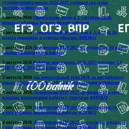
гуманитарного цикла 2026-2027 учебный год темы
заседаний, протоколы
5 августа 2026
Оформление доски к 1 сентября 2026:
речевые облачка, баннер, фотобутафория
5 августа 2026
Демоверсии ВПР 2027 для 4, 5, 6, 7, 8, 10
класса варианты и ответы образцы ФИОКО
5 августа 2026
Демоверсия ВПР 2027 по географии 10 класс
вариант проверочной работы
5 августа 2026
Рабочие программы 2026-2027 вариант 7.1
ЗПР ФГОС НОО 1-4 классы
5 августа 2026
Заключительный этап 2026 по английскому
языку олимпиада для 9, 10, 11 класса задания и решение
4 августа 2026
Демоверсия ВПР 2027 по физике 10 класс
вариант проверочной работы с ответами ФИОКО
4 августа 2026
Демоверсия ВПР 2027 по математике 10
класс вариант проверочной работы ФИОКО
4 августа 2026
Демоверсия ВПР 2027 по русскому языку 10
класс вариант проверочной работы ФИОКО