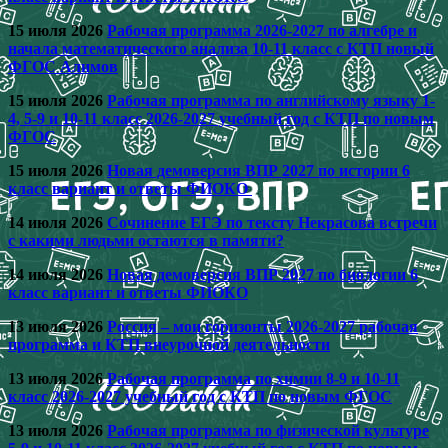
15 июля 2026
Рабочая программа 2026-2027 по алгебре и
начала математического анализа 10-11 класс с КТП новый
ФГОС Алимов
15 июля 2026
Рабочая программа по английскому языку 1-
4, 5-9 и 10-11 класс 2026-2027 учебный год с КТП по новым
ФГОС
15 июля 2026
Новая демоверсия ВПР 2027 по истории 6
класс вариант и ответы ФИОКО
14 июля 2026
Сочинение ЕГЭ по тексту Некрасова встречи
с какими людьми остаются в памяти?
14 июля 2026
Новая демоверсия ВПР 2027 по биологии 6
класс вариант и ответы ФИОКО
13 июля 2026
Россия – мои горизонты 2026-2027 рабочая
программа и КТП внеурочной деятельности
13 июля 2026
Рабочая программа по химии 8-9 и 10-11
класс 2026-2027 учебный год с КТП по новым ФГОС
13 июля 2026
Рабочая программа по физической культуре