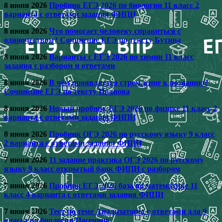
8 июня 2026
Пробник ЕГЭ 2026 по биологии 11 класс 2
варианта с ответами задания ФИПИ
8 июня 2026
Что помогает человеку справиться с
одиночеством? Сочинение ЕГЭ по тексту Бутина
8 июня 2026
Варианты с ЕГЭ 2026 по химии 11 класс
задания с разбором и ответами
8 июня 2026
В чём проявляется стремление к познанию?
Сочинение ЕГЭ по тексту Иванова
8 июня 2026
Новый пробник ЕГЭ 2026 по физике 11 класс 2
варианта с ответами задания ФИПИ
8 июня 2026
Пробник ОГЭ 2026 по русскому языку 9 класс
2 варианта с ответами задания ФИПИ
7 июня 2026
11 задание практика ОГЭ 2026 по русскому
языку 9 класс открытый банк ФИПИ с разбором
7 июня 2026
Пробник ЕГЭ 2026 база по математике 11
класс 4 варианта с ответами задания ФИПИ
7 июня 2026
Тест по теме Анализаторы с ответами для 9
класса по биологии Пасечник