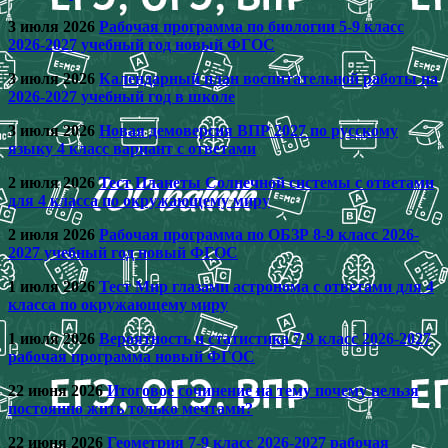
3 июля 2026
Рабочая программа по биологии 5-9 класс
2026-2027 учебный год новый ФГОС
3 июля 2026
Календарный план воспитательной работы на
2026-2027 учебный год в школе
3 июля 2026
Новая демоверсия ВПР 2027 по русскому
языку 4 класс вариант с ответами
2 июля 2026
Тест Планеты Солнечной системы с ответами
для 4 класса по окружающему миру
2 июля 2026
Рабочая программа по ОБЗР 8-9 класс 2026-
2027 учебный год новый ФГОС
1 июля 2026
Тест Мир глазами астронома с ответами для 4
класса по окружающему миру
1 июля 2026
Вероятность и статистика 7-9 класс 2026-2027
рабочая программа новый ФГОС
22 июня 2026
Итоговое сочинение на тему почему нельзя
постоянно жить только мечтами?
22 июня 2026
Геометрия 7-9 класс 2026-2027 рабочая