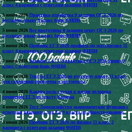
класс 4 варианта с ответами задания ФИПИ
5 июня 2026
Практика отработка 9 задания ОГЭ 2026 по
русскому языку 9 класс банк ФИПИ
5 июня 2026
Все прототипы 8 задания решу ОГЭ 2026 по
русскому языку 9 класс банк ФИПИ
5 июня 2026
Пробник ЕГЭ 2026 профиль по математике 11
класс 4 варианта с ответами задания ФИПИ
4 июня 2026
Задание 5, 6, 7, 8 практика ОГЭ 2026 химия 9
класс с ответами банк ФИПИ
4 июня 2026
Тексты ЕГЭ 2026 по русскому языку 11 класс
для сочинений проблемы и аргументы
4 июня 2026
Какова роль случая в жизни человека
сочинение ЕГЭ по тексту Карима
4 июня 2026
Тест Домохозяйство экономические функции с
ответами варианты для 8 и 9 класса по обществознанию
4 июня 2026
Пробник ЕГЭ 2026 по физике 11 класс 2
варианта с ответами задания ФИПИ