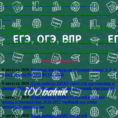
➡ Тренировочные варианты формата ЕГЭ и ОГЭ
➡
Сочинения по вариантам Цыбулько Дощинского ЕГЭ
2025
➡Сочинения ЕГЭ по русскому языку 11 класс примеры с
проблемами
➡
Тексты сочинений Цыбулько ЕГЭ русский язык 11 класс
➡
Тексты изложений ОГЭ 2026 по русскому языку 9 класс
Новые материалы:
6 августа 2026
Входные диктанты по русскому языку 2, 3, 4
класс школа России ФГОС 2026
6 августа 2026
План работы ШМО учителей математики и
физики 2026-2027 учебный год темы заседаний, протоколы
6 августа 2026
План работы ШМО учителей русского
языка и литературы 2026-2027 учебный год темы
заседаний, протоколы
6 августа 2026
План работы ШМО учителей