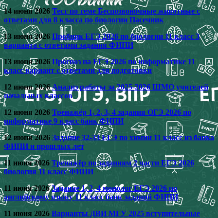
14 июня 2026
Тест по теме Беспозвоночные животные с
ответами для 8 класса по биологии Пасечник
13 июня 2026
Пробник ЕГЭ 2026 по биологии 11 класс 3
варианта с ответами задания ФИПИ
13 июня 2026
Прогноз на ЕГЭ 2026 по информатике 11
класс вариант с ответами для подготовки
12 июня 2026
Анализ работы за 2025-2026 ШМО учителей
начальных классов
12 июня 2026
Тренажёр 1, 2, 3, 4 задания ОГЭ 2026 по
информатике 9 класс банк ФИПИ
12 июня 2026
Задание 32-33 ЕГЭ по химии 11 класс из банка
ФИПИ и прошлых лет
11 июня 2026
Тренажёр по заданиям 2 части ЕГЭ 2026
биология 11 класс ФИПИ
11 июня 2026
Задание 1, 2, 4 монолог ЕГЭ 2026 по
английскому языку 11 класс банк заданий ФИПИ
11 июня 2026
Варианты ДВИ МГУ 2025 вступительные