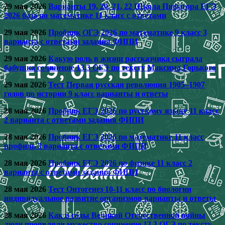
29 мая 2026
Варианты 19, 20, 21, 22 Школа Пифагора ЕГЭ
2026 база по математике 11 класс с ответами
29 мая 2026
Пробник ОГЭ 2026 по математике 9 класс 3
варианта с ответами задания ФИПИ
29 мая 2026
Какую роль в жизни рассказчика сыграла
бабушка сочинение 13.3 ОГЭ по тексту Максима Горького
29 мая 2026
Тест Первая русская революция 1905–1907
годов по истории 9 класс варианты и ответы
28 мая 2026
Пробник ЕГЭ 2026 по русскому языку 11 класс
2 варианта с ответами задания ФИПИ
28 мая 2026
Пробник ЕГЭ 2026 по математике 11 класс
профиль 3 варианта с ответами ФИПИ
28 мая 2026
Пробник ЕГЭ 2026 по физике 11 класс 2
варианта с ответами задания ФИПИ
28 мая 2026
Тест Онтогенез 10-11 класс по биологии
индивидуальное развитие организмов варианты и ответы
28 мая 2026
Как в годы Великой Отечественной войны
люди проявляли мужество сочинение 13.3 ОГЭ по тексту