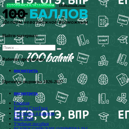
Перейти
к
содержимому
Найти материал:
Поиск
для:
Рабочие программы
посмотреть
Премиум подписка 2026-2027
посмотреть
Главная
Работы СтатГрад
Разговоры о важном
ВПР 2026
Учебные пособия
ВСЕРОССИЙСКИЕ ОЛИМПИАДЫ