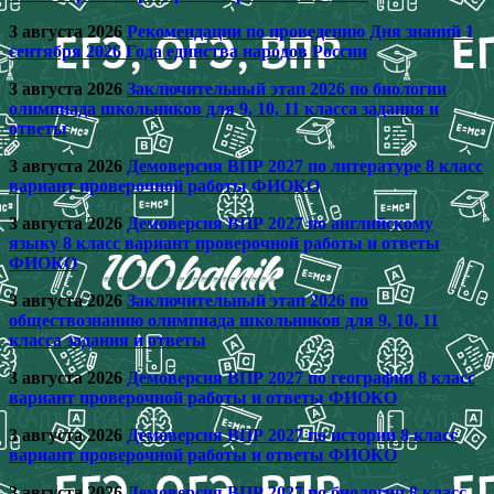
3 августа 2026
Рекомендации по проведению Дня знаний 1
сентября 2026 Года единства народов России
3 августа 2026
Заключительный этап 2026 по биологии
олимпиада школьников для 9, 10, 11 класса задания и
ответы
3 августа 2026
Демоверсия ВПР 2027 по литературе 8 класс
вариант проверочной работы ФИОКО
3 августа 2026
Демоверсия ВПР 2027 по английскому
языку 8 класс вариант проверочной работы и ответы
ФИОКО
3 августа 2026
Заключительный этап 2026 по
обществознанию олимпиада школьников для 9, 10, 11
класса задания и ответы
3 августа 2026
Демоверсия ВПР 2027 по географии 8 класс
вариант проверочной работы и ответы ФИОКО
3 августа 2026
Демоверсия ВПР 2027 по истории 8 класс
вариант проверочной работы и ответы ФИОКО
3 августа 2026
Демоверсия ВПР 2027 по биологии 8 класс