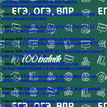
по организации и проведению школьного и
муниципального этапов олимпиады
6 июля 2026
Демоверсия ВПР 2027 по русскому языку 5
класс вариант с ответами
6 июля 2026
Рабочий лист Наша Родина Россия для 2
класса по окружающему миру
6 июля 2026
Рабочая программа по изобразительному
искусству 5-7 класс 2026-2027 учебный год новый ФГОС
5 июля 2026
Демоверсия ВПР 2027 по английскому языку 4
класс вариант с ответами
5 июля 2026
Новая демоверсия ВПР 2027 по
литературному чтению 4 класс вариант с ответами
4 июля 2026
Рабочая программа по географии 5-9 класс
2026-2027 учебный год новый ФГОС
4 июля 2026
Новая демоверсия ВПР 2027 по окружающему
миру 4 класс вариант с ответами
3 июля 2026
Новая демоверсия ВПР 2027 по математике 4
класс вариант с ответами