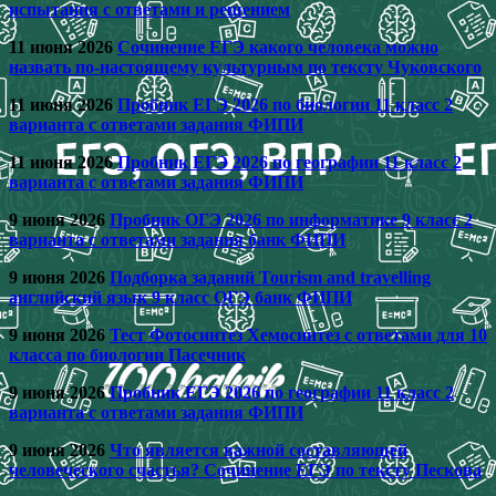
испытания с ответами и решением
11 июня 2026
Сочинение ЕГЭ какого человека можно
назвать по-настоящему культурным по тексту Чуковского
11 июня 2026
Пробник ЕГЭ 2026 по биологии 11 класс 2
варианта с ответами задания ФИПИ
11 июня 2026
Пробник ЕГЭ 2026 по географии 11 класс 2
варианта с ответами задания ФИПИ
9 июня 2026
Пробник ОГЭ 2026 по информатике 9 класс 2
варианта с ответами задания банк ФИПИ
9 июня 2026
Подборка заданий Tourism and travelling
английский язык 9 класс ОГЭ банк ФИПИ
9 июня 2026
Тест Фотосинтез Хемосинтез с ответами для 10
класса по биологии Пасечник
9 июня 2026
Пробник ЕГЭ 2026 по географии 11 класс 2
варианта с ответами задания ФИПИ
9 июня 2026
Что является важной составляющей
человеческого счастья? Сочинение ЕГЭ по тексту Пескова