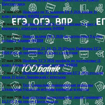
Паустовского
28 мая 2026
Практика по 31 заданию ЕГЭ 2026 химия 11
класс из банка ФИПИ с ответами
28 мая 2026
Пробник ОГЭ 2026 по математике 9 класс 4
варианта с ответами задания ФИПИ
27 мая 2026
Новые задачи ОГЭ 2026 по математике 9 класс
из банка заданий ФИПИ
27 мая 2026
Варианты 23, 24, 25, 26 Школа Пифагора ЕГЭ
2026 база по математике 11 класс с ответами
27 мая 2026
Пробник ЕГЭ 2026 профиль по математике 11
класс 4 варианта с ответами задания ФИПИ
27 мая 2026
Практика по 20 и 21 заданию ЕГЭ 2026 русский
язык 11 класс Дощинский с ответами
27 мая 2026
Тест Социально экономические реформы
Столыпина 9 класс по истории варианты и ответы
27 мая 2026
Как поступки характеризуют людей сочинение
13.3 ОГЭ по тексту Паустовского