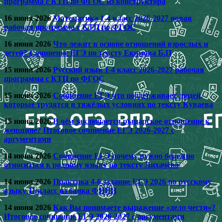
программа с КТП по ФГОС из конструктора
16 июня 2026
Математика 1-4 класс 2026-2027 новая
рабочая программа с КТП по ФГОС
16 июня 2026
Что лежит в основе отношений взрослых и
детей? Сочинение ЕГЭ по тексту Екимова Б.П
15 июня 2026
Русский язык 1-4 класс 2026-2027 рабочая
программа с КТП по ФГОС
15 июня 2026
Сочинение ЕГЭ что поддерживает людей,
которые трудятся в тяжёлых условиях по тексту Куваева
15 июня 2026
В чём заключается рыцарское отношение к
женщине? Итоговое сочинение ЕГЭ 2026-2027 с
аргументами
14 июня 2026
Сочинение ЕГЭ почему нужно бережно
относиться к родному языку по тексту Лихачёва
14 июня 2026
Практика 4-6 задание ЕГЭ 2026 по русскому
языку 11 класс из банка ФИПИ
14 июня 2026
Как Вы понимаете выражение «дело чести»?
Итоговое сочинение ЕГЭ 2026-2027 с аргументами