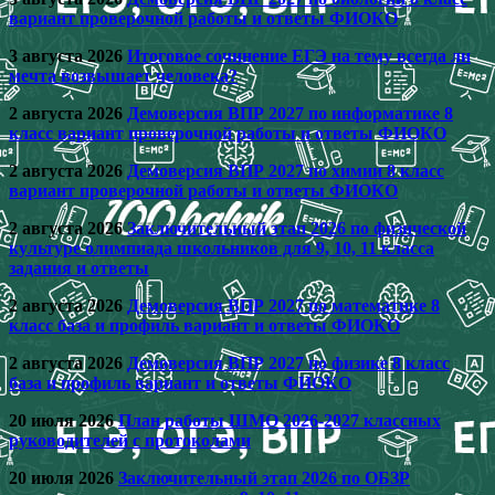
вариант проверочной работы и ответы ФИОКО
3 августа 2026
Итоговое сочинение ЕГЭ на тему всегда ли
мечта возвышает человека?
2 августа 2026
Демоверсия ВПР 2027 по информатике 8
класс вариант проверочной работы и ответы ФИОКО
2 августа 2026
Демоверсия ВПР 2027 по химии 8 класс
вариант проверочной работы и ответы ФИОКО
2 августа 2026
Заключительный этап 2026 по физической
культуре олимпиада школьников для 9, 10, 11 класса
задания и ответы
2 августа 2026
Демоверсия ВПР 2027 по математике 8
класс база и профиль вариант и ответы ФИОКО
2 августа 2026
Демоверсия ВПР 2027 по физике 8 класс
база и профиль вариант и ответы ФИОКО
20 июля 2026
План работы ШМО 2026-2027 классных
руководителей с протоколами
20 июля 2026
Заключительный этап 2026 по ОБЗР