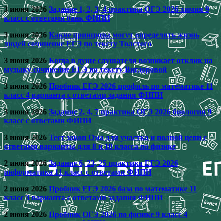
3 июня 2026
Задание 1, 2, 3, 4 практика ОГЭ 2026 химия 9
класс с ответами банк ФИПИ
3 июня 2026
Какие принципы могут определять жизнь
людей сочинение ЕГЭ по тексту Толстого
3 июня 2026
Когда в душе слушателя возникает отклик на
музыку сочинение ЕГЭ по тексту Вигдоровой
3 июня 2026
Пробник ЕГЭ 2026 профиль по математике 11
класс 4 варианта с ответами задания ФИПИ
3 июня 2026
Задание 2, 4, 7 практика ОГЭ 2026 биология 9
класс с ответами ФИПИ
3 июня 2026
Тест закон Ома для участка и полной цепи с
ответами варианты для 8 и 10 класса по физике
2 июня 2026
Задание 6, 23, 25 практика ЕГЭ 2026
информатика 11 класс с ответами ФИПИ
2 июня 2026
Пробник ЕГЭ 2026 база по математике 11
класс 3 варианта с ответами задания ФИПИ
2 июня 2026
Пробник ОГЭ 2026 по физике 9 класс 4