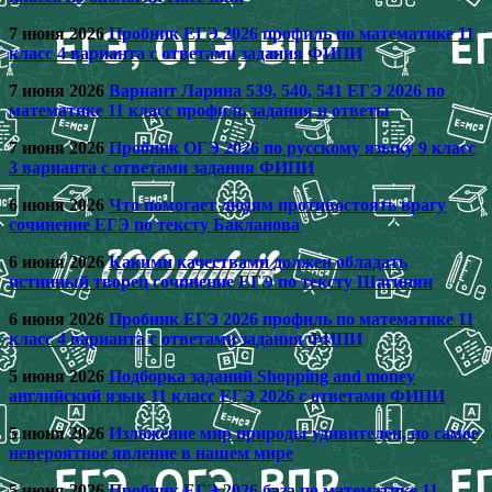
7 июня 2026
Пробник ЕГЭ 2026 профиль по математике 11
класс 4 варианта с ответами задания ФИПИ
7 июня 2026
Вариант Ларина 539, 540, 541 ЕГЭ 2026 по
математике 11 класс профиль задания и ответы
7 июня 2026
Пробник ОГЭ 2026 по русскому языку 9 класс
3 варианта с ответами задания ФИПИ
6 июня 2026
Что помогает людям противостоять врагу
сочинение ЕГЭ по тексту Бакланова
6 июня 2026
Какими качествами должен обладать
истинный творец сочинение ЕГЭ по тексту Шагинян
6 июня 2026
Пробник ЕГЭ 2026 профиль по математике 11
класс 4 варианта с ответами задания ФИПИ
5 июня 2026
Подборка заданий Shopping and money
английский язык 11 класс ЕГЭ 2026 с ответами ФИПИ
5 июня 2026
Изложение мир природы удивителен, но самое
невероятное явление в нашем мире
5 июня 2026
Пробник ЕГЭ 2026 база по математике 11