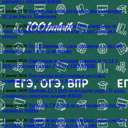
варианта с ответами ФИПИ
2 июня 2026
Чем опасны неопределённые люди сочинение
ЕГЭ по тексту Трифонова
2 июня 2026
Пригласительный этап 2026 олимпиада по
искусственному интеллекту 4-10 класс класс задания и
ответы
2 июня 2026
Тест Плавание тел сила Архимеда с ответами
варианты для 7 класса по физике
1 июня 2026
Повторение пунктуация задания 11-21 ЕГЭ
2026 по русскому языку 11 класс ОБЗ ФИПИ
1 июня 2026
Чем опасны необдуманные поступки
сочинение 13.3 ОГЭ по тексту Яковлева
1 июня 2026
Пробник ЕГЭ 2026 по русскому языку 11 класс
2 варианта с ответами задания ФИПИ
1 июня 2026
Тренажёр ГВЭ 2026 по математике 9 класс 300
варианты ФИПИ
1 июня 2026
Можно ли назвать героическим любой смелый
поступок сочинение ЕГЭ по тексту Бруштейн