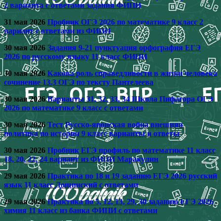
2 варианта с ответами задания ФИПИ
31 мая 2026
Пробник ОГЭ 2026 по математике 9 класс 2
вариант с ответами из ФИПИ
30 мая 2026
Задания 9-21 пунктуация орфография ЕГЭ
2026 по русскому языку 11 класс ФИПИ
30 мая 2026
Какова роль справедливости в жизни человека
сочинение 13.3 ОГЭ по тексту Пантелеева
30 мая 2026
Варианты 31, 32, 33, 34 Школа Пифагора ОГЭ
2026 по математике 9 класс с ответами
30 мая 2026
Тест Русско‑японская война внешняя
политика по истории 9 класс варианты и ответы
30 мая 2026
Пробник ЕГЭ профиль по математике 11 класс
18, 20, 22, 24 вариант из ФИПИ Маракулин
29 мая 2026
Практика по 18 и 19 заданию ЕГЭ 2026 русский
язык 11 класс Дощинский с ответами
29 мая 2026
Практика по 5, 12, 13, 29, 30 заданию ЕГЭ 2026
химия 11 класс из банка ФИПИ с ответами