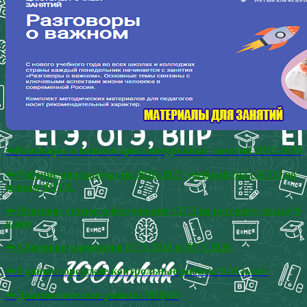
➡Разговоры о важном цикл внеурочных занятий 2025-2026
➡ Рабочие программы на 2026-2027 учебный год с КТП по
новым ФГОС
➡ Итоговое устное собеседование ОГЭ по русскому языку 9
класс
➡
Сборники вариантов ЕГЭ 2026 и ОГЭ 2026
➡ Единые городские контрольные работы 9-11 класс
➡ Диагностические работы МЦКО