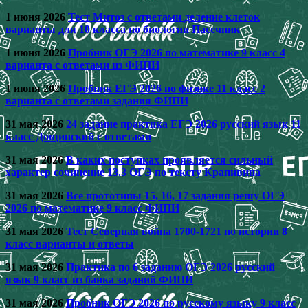
1 июня 2026
Тест Митоз с ответами деление клеток
варианты для 10 класса по биологии Пасечник
1 июня 2026
Пробник ОГЭ 2026 по математике 9 класс 4
варианта с ответами из ФИПИ
1 июня 2026
Пробник ЕГЭ 2026 по физике 11 класс 2
варианта с ответами задания ФИПИ
31 мая 2026
24 задание практика ЕГЭ 2026 русский язык 11
класс Дощинский с ответами
31 мая 2026
В каких поступках проявляется сильный
характер сочинение 13.3 ОГЭ по тексту Крапивина
31 мая 2026
Все прототипы 15, 16, 17 задания решу ОГЭ
2026 по математике 9 класс ФИПИ
31 мая 2026
Тест Северная война 1700-1721 по истории 8
класс варианты и ответы
31 мая 2026
Практика по 6 заданию ОГЭ 2026 русский
язык 9 класс из банка заданий ФИПИ
31 мая 2026
Пробник ОГЭ 2026 по русскому языку 9 класс