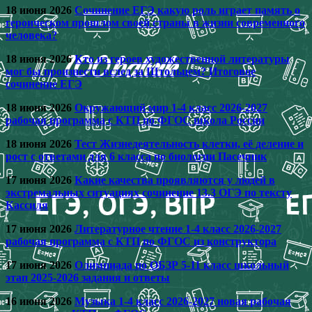
18 июня 2026
Сочинение ЕГЭ какую роль играет память о
героическом прошлом своей страны в жизни современного
человека?
18 июня 2026
Кто из героев художественной литературы
мог бы произнести вслед за Штольцем? Итоговое
сочинение ЕГЭ
18 июня 2026
Окружающий мир 1-4 класс 2026-2027
рабочая программа с КТП по ФГОС школа России
18 июня 2026
Тест Жизнедеятельность клетки, её деление и
рост с ответами для 6 класса по биологии Пасечник
17 июня 2026
Какие качества проявляются у людей в
экстремальных ситуациях сочинение 13.3 ОГЭ по тексту
Кассиля
17 июня 2026
Литературное чтение 1-4 класс 2026-2027
рабочая программа с КТП по ФГОС из конструктора
17 июня 2026
Олимпиада по ОБЗР 5-11 класс школьный
этап 2025-2026 задания и ответы
16 июня 2026
Музыка 1-4 класс 2026-2027 новая рабочая