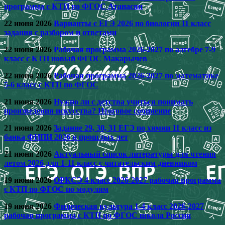
программа с КТП по ФГОС Атанасян
22 июня 2026
Варианты с ЕГЭ 2026 по биологии 11 класс
задания с разбором и ответами
22 июня 2026
Рабочая программа 2026-2027 по алгебре 7-9
класс с КТП новый ФГОС Макарычев
22 июня 2026
Рабочая программа 2026-2027 по математике
5-6 класс с КТП по ФГОС
21 июня 2026
Нужно ли с детства учиться понимать
произведения искусства? Итоговое сочинение
21 июня 2026
Задание 29, 30, 31 ЕГЭ по химии 11 класс из
банка ФИПИ 2026 и прошлых лет
21 июня 2026
Актуальный список литературы для чтения
летом 2026 для 1-11 класс с читательским дневником
19 июня 2026
ОРКСЭ 4 класс 2026-2027 рабочая программа
с КТП по ФГОС по модулям
19 июня 2026
Физическая культура 1-4 класс 2026-2027
рабочая программа с КТП по ФГОС школа России