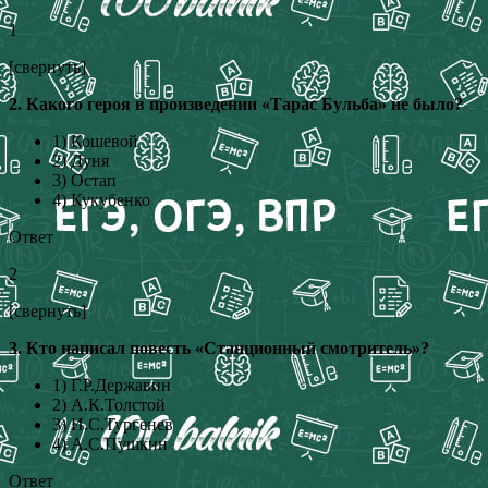
1
[свернуть]
2. Какого героя в произведении «Тарас Бульба» не было?
1) Кошевой
2) Дуня
3) Остап
4) Кукубенко
Ответ
2
[свернуть]
3. Кто написал повесть «Станционный смотритель»?
1) Г.Р.Державин
2) А.К.Толстой
3) И.С.Тургенев
4) А.С.Пушкин
Ответ