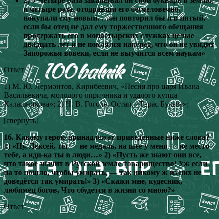
2) « Четыре раза закапывал он свой букварь в землю,
и четыре раза, отодравши его бесчеловечно,
покупали ему новый. …он повторил бы и в пятый,
если бы отец не дал ему торжественного обещания
продержать его в монастырских служках целые
двадцать лет и не поклялся наперед, что он не увидит
Запорожья вовеки, если не выучится всем наукам»
Ответ
1) М. Ю. Лермонтов, Кирибеевич, «Песня про царя Ивана
Васильевича, молодого опричника и удалого купца
Калашникова»; 2) Н. В. Гоголь, Остап, «Тарас Бульба»;
[свернуть]
16. Какому герою принадлежат приведённые ниже слова?
1) «Ну, Лексей, ты — не медаль, на шее у меня — не место
тебе, а иди-ка ты в люди…» 2) «Пусть же знают они все,
что такое значит в Русской земле товарищество! Уж если
на то пошло, чтобы умирать, — так никому ж из них не
доведётся так умирать!» 3) «Скажи мне, кудесник,
любимец богов, Что сбудется в жизни со мною?»
Ответ