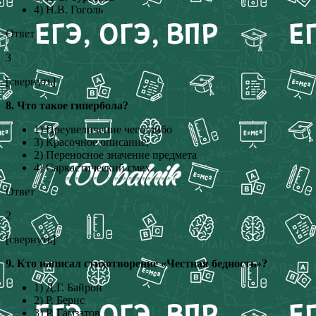
4) Н.В. Гоголь
Ответ
3
[свернуть]
8. Что такое гипербола?
1) Преувеличение чего-либо
3) Красочное описание;
2) Переносное значение предмета
4) Саркастический смех.
Ответ
2
[свернуть]
9. Кто написал стихотворение «Честная бедность»?
1) Д.Г. Байрон
2) Р. Бернс
3) Р. Гамзатов