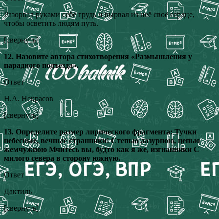
Разорвал руками себе грудь и вырвал из неё своё сердце,
чтобы осветить людям путь.
[свернуть]
12. Назовите автора стихотворения «Размышления у
парадного подъезда».
Ответ
Н.А. Некрасов
[свернуть]
13. Определите размер лирического фрагмента: Тучки
небесные, вечные странники! Степью лазурною, цепью
жемчужною Мчитесь вы, будто как я же, изгнанники С
милого севера в сторону южную.
Ответ
Дактиль
[свернуть]