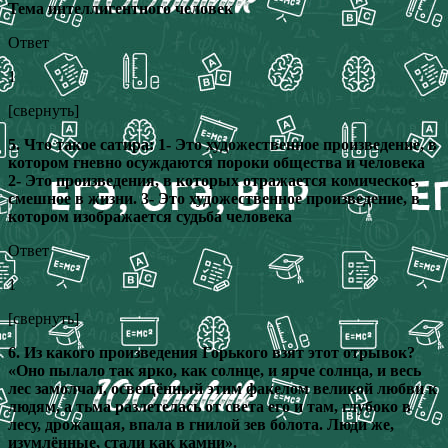
Тема интеллигентного человек
Ответ
1
[свернуть]
5. Что такое сатира: 1- Это художественное произведение, в
котором гневно осуждаются пороки общества и человека
2- Это произведения, в которых отражается комическое,
смешное в жизни. 3- Это художественное произведение, в
котором изображается судьба человека
Ответ
1
[свернуть]
6. Из какого произведения Горького взят этот отрывок?
«Оно пылало так ярко, как солнце, и ярче солнца, и весь
лес замолчал, освещённый этим факелом великой любви к
людям, а тьма разлетелась от света его и там, глубоко в
лесу, дрожащая, впала в гнилой зев болота. Люди же,
изумлённые, стали как камни».