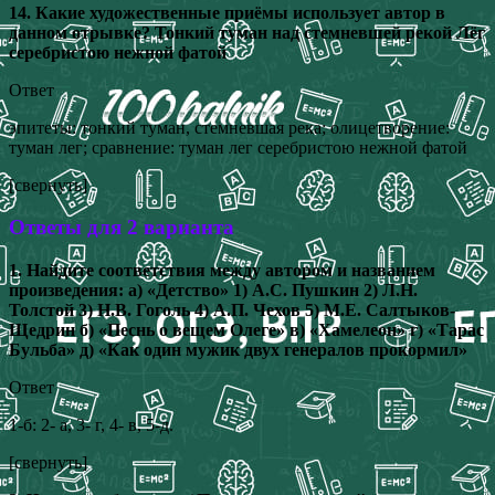
14. Какие художественные приёмы использует автор в
данном отрывке? Тонкий туман над стемневшей рекой Лёг
серебристою нежной фатой
Ответ
эпитеты: тонкий туман, стемневшая река; олицетворение:
туман лег; сравнение: туман лег серебристою нежной фатой
[свернуть]
Ответы для 2 варианта
1. Найдите соответствия между автором и названием
произведения: а) «Детство» 1) А.С. Пушкин 2) Л.Н.
Толстой 3) Н.В. Гоголь 4) А.П. Чехов 5) М.Е. Салтыков-
Щедрин б) «Песнь о вещем Олеге» в) «Хамелеон» г) «Тарас
Бульба» д) «Как один мужик двух генералов прокормил»
Ответ
1-б: 2- а, 3- г, 4- в, 5-д.
[свернуть]