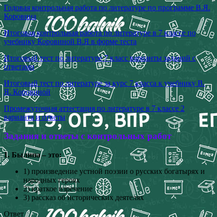
Годовая контрольная работа по литературе по программе В.Я.
Коровина
Итоговая контрольная работа по литературе в 7 классе по
учебнику Коровиной В.Я в форме теста
Итоговый тест по литературе 7 класс варианты заданий с
ответами
Итоговый тест по литературе за курс 7 класса к учебнику В.
Я. Коровиной
Промежуточная аттестация по литературе в 7 классе 2
варианта и ответы
Задания и ответы с контрольных работ
1. Былина – это:
1) произведение устной поэзии о русских богатырях и
народных героях
2) краткое изречение
3) рассказ об исторических деятелях
Ответ