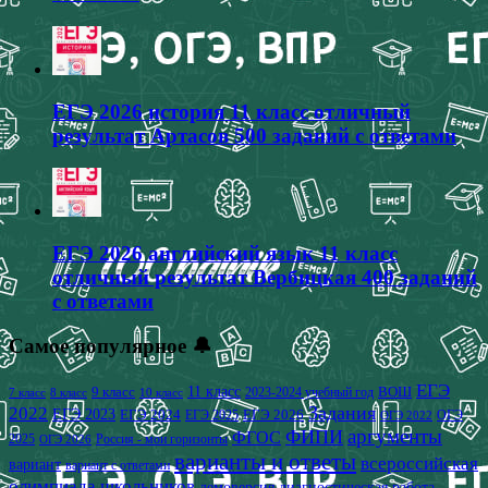
ЕГЭ 2026 история 11 класс отличный
результат Артасов 500 заданий с ответами
ЕГЭ 2026 английский язык 11 класс
отличный результат Вербицкая 400 заданий
с ответами
Самое популярное 🔔
ЕГЭ
9 класс
11 класс
2023-2024 учебный год
ВОШ
7 класс
8 класс
10 класс
2022
Задания
ЕГЭ 2023
ЕГЭ 2024
ЕГЭ 2026
ЕГЭ 2025
ОГЭ
ОГЭ 2022
аргументы
ФИПИ
ФГОС
2025
Россия - мои горизонты
ОГЭ 2026
варианты и ответы
всероссийская
вариант
вариант с ответами
олимпиада школьников
демоверсия
диагностическая работа