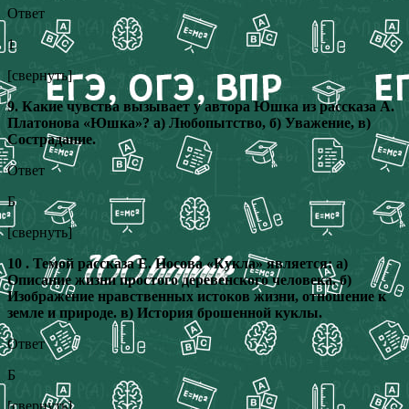
Ответ
1
[свернуть]
9. Какие чувства вызывает у автора Юшка из рассказа А.
Платонова «Юшка»? а) Любопытство, б) Уважение, в)
Сострадание.
Ответ
Б
[свернуть]
10 . Темой рассказа Е. Носова «Кукла» является: а)
Описание жизни простого деревенского человека. б)
Изображение нравственных истоков жизни, отношение к
земле и природе. в) История брошенной куклы.
Ответ
Б
[свернуть]