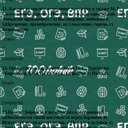
11. Каково авторское отношение к мужику в сказке М. Е.
Салтыкова-Щедрина «Повесть о том, как один мужик двух
генералов прокормил»? а) Восхищение, любование.
б)Презрение, пренебрежение. в) Сожаление, горечь. г)
Безразличие.
Ответ
В
[свернуть]
12. Определите жанр произведения И. С. Тургенева
«Бирюк». а)Повесть. б)Очерк. в)Притча. г) Рассказ.
Ответ
Г
[свернуть]
13.Почему Бирюк всё же отпустил крестьянина?
а)Постеснялся своей жестокости перед барином. б)
Испугался мести крестьянина. в)Пожалел мужика. г)
Понял, что крестьянин доведён до крайней степени