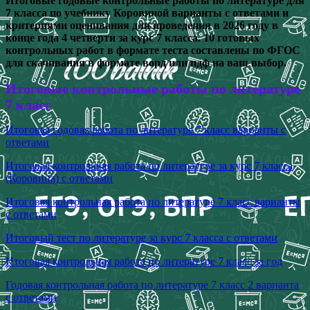
Итоговые годовые контрольные работы по литературе для
7 класса по учебнику Коровиной варианты с ответами и
критериями оценивания для проведения в 2026 году в
конце года 4 четверти за курс 7 класса. 10 готовых
контрольных работ в формате теста составлены по ФГОС
для скачивания в формате ворд или пдф на ваш выбор.
Итоговые контрольные работы по литературе
7 класс
Итоговая годовая работа по литературе 7 класс варианты с
ответами
Итоговая контрольная работа по литературе за курс 7 класса
(Коровина) с ответами
Итоговая контрольная работа по литературе 7 класс варианты
с ответами
Итоговый тест по литературе за курс 7 класса с ответами
Итоговая контрольная работа по литературе 7 класс за год
Годовая контрольная работа по литературе 7 класс 2 варианта
с ответами