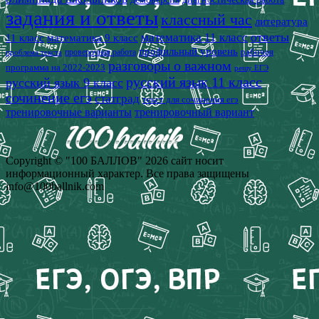
задания и ответы
классный час
литература
математика 11 класс
ответы
11 класс
математика 9 класс
профильный уровень
рабочая
проверочная работа
проблема текста
разговоры о важном
программа на 2022-2023
решу ЕГЭ
русский язык 11 класс
русский язык 9 класс
сочинение егэ
статград
текст для сочинения егэ
тренировочные варианты
тренировочный вариант
Copyright © "100 БАЛЛОВ" 2026 сайт носит
информационный характер. Все права защищены
info@100ballnik.com