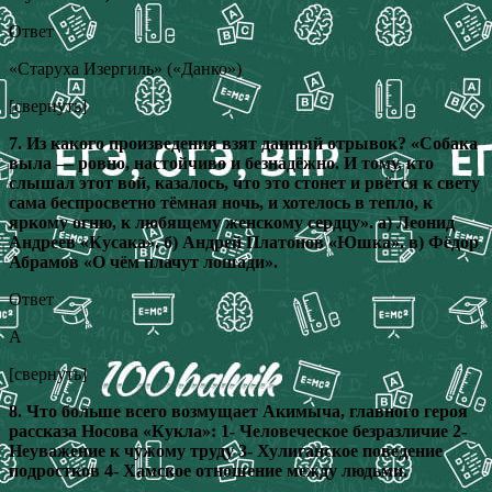
Ответ
«Старуха Изергиль» («Данко»)
[свернуть]
7. Из какого произведения взят данный отрывок? «Собака
выла — ровно, настойчиво и безнадёжно. И тому, кто
слышал этот вой, казалось, что это стонет и рвётся к свету
сама беспросветно тёмная ночь, и хотелось в тепло, к
яркому огню, к любящему женскому сердцу». а) Леонид
Андреев «Кусака». б) Андрей Платонов «Юшка». в) Фёдор
Абрамов «О чём плачут лошади».
Ответ
А
[свернуть]
8. Что больше всего возмущает Акимыча, главного героя
рассказа Носова «Кукла»: 1- Человеческое безразличие 2-
Неуважение к чужому труду 3- Хулиганское поведение
подростков 4- Хамское отношение между людьми.