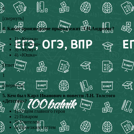
4
[свернуть]
4. Какое произведение принадлежит Л.Н.Андрееву?
1) «Кусака»
2) «Детство»
3) «Муму»
4) «Юшка»
Ответ
1
[свернуть]
5. Кем был Карл Иванович в повести Л.Н. Толстого
«Детство»?
1) Отцом главного героя
2) Поваром
3) Учителем
4) Проезжим гостем