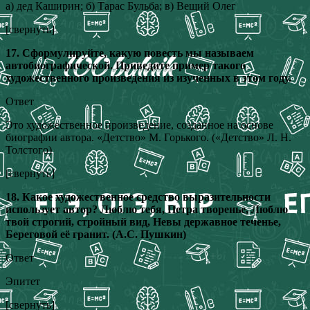
а) дед Каширин; б) Тарас Бульба; в) Вещий Олег
[свернуть]
17. Сформулируйте, какую повесть мы называем
автобиографической. Приведите пример такого
художественного произведения из изученных в этом году.
Ответ
Это художественное произведение, созданное на основе
биографии автора. «Детство» М. Горького. («Детство» Л. Н.
Толстого)
[свернуть]
18. Какое художественное средство выразительности
использует автор? Люблю тебя, Петра творенье, Люблю
твой строгий, стройный вид, Невы державное теченье,
Береговой её гранит. (А.С. Пушкин)
Ответ
Эпитет
[свернуть]