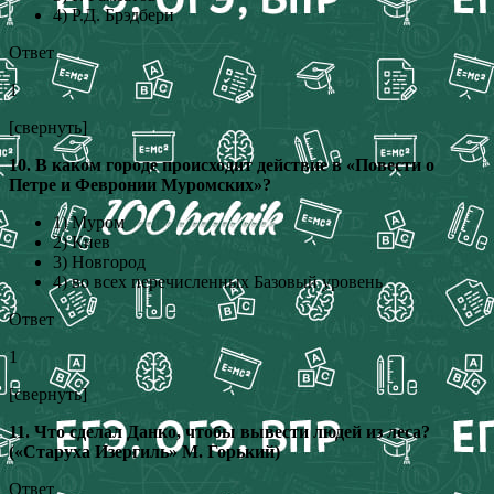
4) Р.Д. Брэдбери
Ответ
1
[свернуть]
10. В каком городе происходит действие в «Повести о
Петре и Февронии Муромских»?
1) Муром
2) Киев
3) Новгород
4) во всех перечисленных Базовый уровень
Ответ
1
[свернуть]
11. Что сделал Данко, чтобы вывести людей из леса?
(«Старуха Изергиль» М. Горький)
Ответ