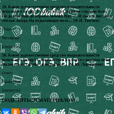
19. Какое художественное средство выразительности
использует автор? Пустеет воздух, птиц не слышно боле,
Но далеко ещё до первых зимних бурь — И льётся чистая и
тёплая лазурь На отдыхающее поле… (Ф.И. Тютчев)
Ответ
Метафора
[свернуть]
20. Какое художественное средство выразительности
использует автор? Словно ястреб взглянул с высоты небес
На молодого голубя сизокрылого… (М.Ю. Лермонтов)
Ответ
Сравнение
[свернуть]
ПОДЕЛИТЬСЯ МАТЕРИАЛОМ