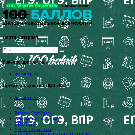
Перейти
к
содержимому
Найти материал:
Поиск
для:
Рабочие программы
посмотреть
Премиум подписка 2026-2027
посмотреть
Главная
Работы СтатГрад
Разговоры о важном
ВПР 2026
Учебные пособия
ВСЕРОССИЙСКИЕ ОЛИМПИАДЫ