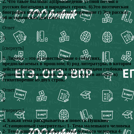
2. Что такое былина: а)Произведение устной поэзии о
русских богатырях и народных героях. б)Это поэтическая
биография народа в)Это краткое изречение г) Это рассказ
об исторических деятелях.
Ответ
А
[свернуть]
3. Лирика – это а) повествование о событиях,
предполагаемых в прошлом; б) род литературы, в котором
действительность отражается путем передачи глубоких
душевных переживаний, мыслей и чувств автора; в)
стихотворение из двух строк.
Ответ
Б
[свернуть]
4. Какая тема раскрывается в повести Пушкина
«Станционный смотритель»: 1- Тема маленького человека
2- Тема лишнего человека 3- Тема богатого человека 4-