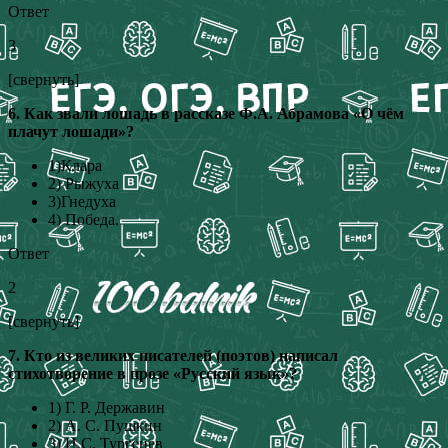
Ответ
3
[свернуть]
6. Как звали лошадь в рассказе Ф.А. Абрамова «О чём
плачут лошади»?
1)Клара
2) Рыжуха
3)Гнедуха
4) Победа.
Ответ
2
[свернуть]
7. Кто из великих писателей (поэтов) написал
стихотворение в прозе «Русский язык»?
1) Г. Р. Державин
2) А. С. Пушкин
3) И.С. Тургенев