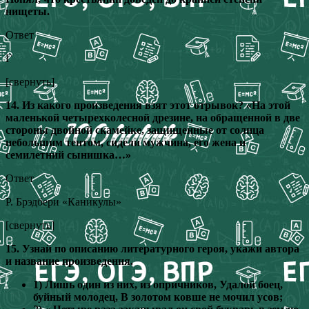
нищеты.
Ответ
Г
[свернуть]
14. Из какого произведения взят этот отрывок? «На этой
маленькой четырехколесной дрезине, на обращенной в две
стороны двойной скамейке, защищенные от солнца
небольшим тентом, сидели мужчина, его жена и
семилетний сынишка…»
Ответ
Р. Брэдбери «Каникулы»
[свернуть]
15. Узнай по описанию литературного героя, укажи автора
и название произведения.
1) Лишь один из них, из опричников, Удалой боец,
буйный молодец, В золотом ковше не мочил усов;