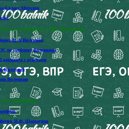
а 6 класс Мерзляк
зляк
класс по учебнику УМК Виленкин
ебнику Н. Я Виленкин
ГОС по учебнику Виленкина
2 варианта с ответами
МК Виленкин
бник Виленкин
ласс Дорофеев
орофеев
рофеева, И.Ф. Шарыгина