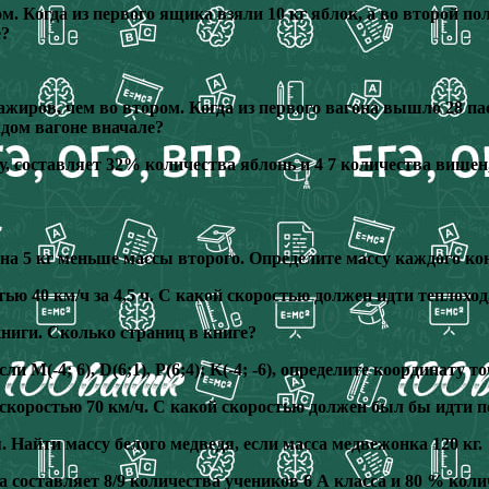
м. Когда из первого ящика взяли 10 кг яблок, а во второй по
е?
ажиров, чем во втором. Когда из первого вагона вышло 28 пас
дом вагоне вначале?
ду, составляет 32% количества яблонь и 4 7 количества више
х на 5 кг меньше массы второго. Определите массу каждого ко
ю 40 км/ч за 4,5 ч. С какой скоростью должен идти теплоход,
книги. Сколько страниц в книге?
ли M(-4; 6), D(6;1), P(6;4); K(-4; -6), определите координату
о скоростью 70 км/ч. С какой скоростью должен был бы идти по
 Найти массу белого медведя, если масса медвежонка 120 кг.
а составляет 8/9 количества учеников 6 А класса и 80 % коли