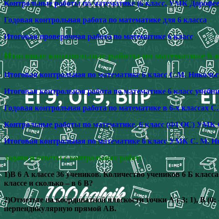
Контрольные работы по математике (6 класс, УМК Дорофеев
Годовая контрольная работа по математике для 6 класса
Итоговая проверочная работа по математике 6 класс
Итоговые контрольные работы по математике 6 
Итоговая контрольная по математике 6 класс С.М. Никольс
Итоговая контрольная работа по математике 6 класс учебн
Годовая контрольная работа по математике в 6-х классах 
Контрольные работы по математике, 6 класс (ФГОС) УМК 
Итоговая контрольная по математике 6 класс УМК С. М. Н
Задачи и ответы с контрольных работ:
1)В 6 А классе 36 учеников. Количество учеников 6 Б класс
классе и сколько – в 6 В?
2)Отметьте на координатной плоскости точки А (-3; 1), В (
перпендикулярную прямой АВ.