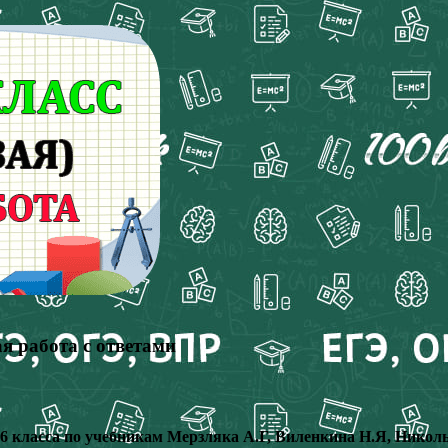
я работа с ответами
6 класса по учебникам Мерзляка А.Г, Виленкина Н.Я, Никол