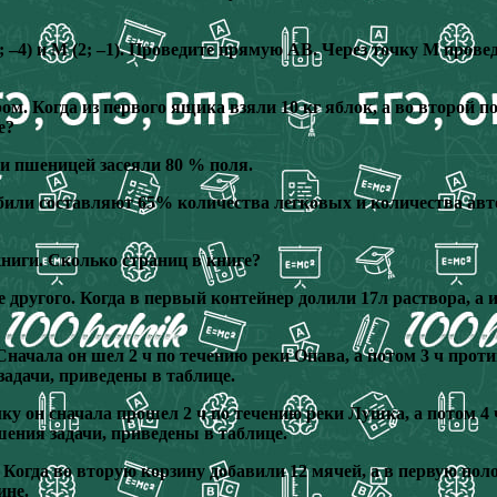
(0; –4) и M (2; –1). Проведите прямую AB. Через точку M про
ом. Когда из первого ящика взяли 10 кг яблок, а во второй п
е?
ли пшеницей засеяли 80 % поля.
били составляют 65% количества легковых и количества авто
книги. Сколько страниц в книге?
 другого. Когда в первый контейнер долили 17л раствора, а и
Сначала он шел 2 ч по течению реки Опава, а потом 3 ч про
задачи, приведены в таблице.
у он сначала прошел 2 ч по течению реки Лушка, а потом 4 
ения задачи, приведены в таблице.
. Когда во вторую корзину добавили 12 мячей, а в первую пол
ине.