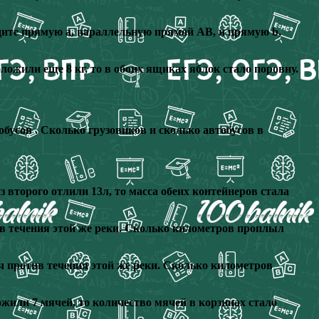
ведите прямую а, параллельную прямой AB, и прямую b,
оложили еще 8 кг, то в обоих ящиках яблок стало поровну.
бусов . Сколько грузовиков и сколько автобусов в
з второго отлили 13л, то масса обеих контейнеров стала
тив течения этой же реки. Сколько километров проплыл
ч против течения этой же реки. Сколько километров
ожили 7 мячей, то количество мячей в корзинах стало