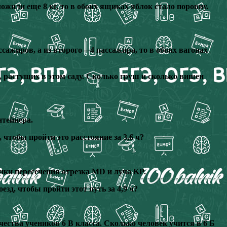
ложили еще 8 кг, то в обоих ящиках яблок стало поровну.
сажиров, а из второго – 4 пассажира, то в обоих вагонах
н, растущих в этом саду. Сколько груш и сколько вишен
нтейнера.
 чтобы пройти это расстояние за 3,6 ч?
 точки пересечения отрезка MD и луча KP.
езд, чтобы пройти этот путь за 4,9 ч?
чества учеников 6 В класса. Сколько человек учится в 6 Б