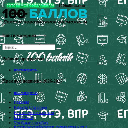
Перейти
к
содержимому
Найти материал:
Поиск
для:
Рабочие программы
посмотреть
Премиум подписка 2026-2027
посмотреть
Главная
Работы СтатГрад
Разговоры о важном
ВПР 2026
Учебные пособия
ВСЕРОССИЙСКИЕ ОЛИМПИАДЫ