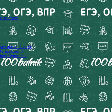
 с ответами
математика 6 класс
Э с проблемой
ексту Куприна »