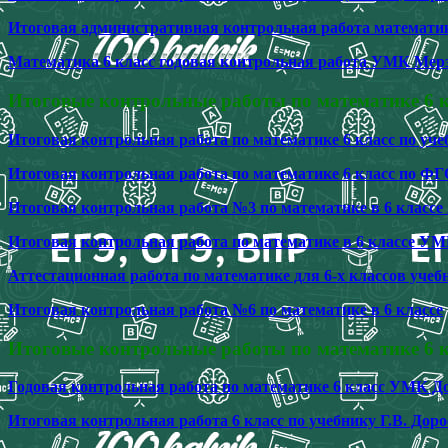
Итоговая административная контрольная работа математик
Математика 6 класс годовая контрольная работа УМК Мер
Итоговые контрольные работы по математике 6 
Итоговая контрольная работа по математике 6 класс по уч
Итоговая контрольная работа по математике 6 класс по Ф
Итоговая контрольная работа №3 по математике в 6 классе 
Итоговая контрольная работа по математике в 6 классе У
Аттестационная работа по математике для 6-х классов уче
Итоговая контрольная работа №6 по математике в 6 классе
Итоговые контрольные работы по математике 6 к
Годовая контрольная работа по математике 6 класс УМК Д
Итоговая контрольная работа 6 класс по учебнику Г.В. До