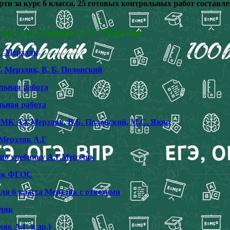
верти за курс 6 класса. 25 готовых контрольных работ соста
ласс по учебнику А. Г. Мерзляк
Г. Мерзляк
Г. Мерзляк, В. Б. Полонский
льная работа
льная работа
УМК А.Г.Мерзляк, В.Б. Полонский, М.С. Якир
 Мерзляк А.Г
по учебнику А.Г.Мерзляк
ляк ФГОС
ля 6 класса Мерзляк с ответами
зляк
як А.Г. и др.)