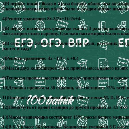
3)В первом ящике было в 4 раза больше яблок, чем во второ
Сколько килограммов яблок было в каждом ящике вначал
4)Решите уравнение: 8х-3(2х+1)=2х+4.
5)В первом вагоне электропоезда ехало в 3 раза больше пасс
пассажиров стало поровну. Сколько пассажиров было в каж
6)В саду растет 50 яблонь. Количество груш, растущих в са
растет в саду?
7)Решить уравнение:-4х +1,9 = х +8,4
8)Масса двух контейнеров 55 кг, причём масса одного из ни
9)Теплоход прошел расстояние между пристанями со скорость
10)Девочка прочитала 36 страниц, что составило 75% всей 
11)Постройте на координатной плоскости точки M, D, P, K, ес
12)Поезд путь от одной станции до другой прошел за 3,5 ч с
13)Масса медвежонка составляет 15% массы белого медведя.
14)В 6 А классе 36 учеников. Количество учеников 6 Б класс