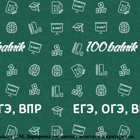
ьского С.М, Дорофеева варианты с ответами и критериями