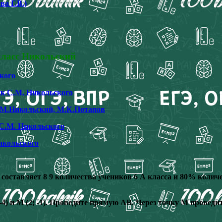
а Г.В.)
класс Никольский
кого
ик С.М. Никольского
С.М.Никольский, М.К.Потапов
С.М. Никольского
икольского
а составляет 8 9 количества учеников 6 А класса и 80% колич
0; -4) и М (2; -1). Проведите прямую АВ. Через точку М прове