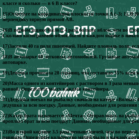
классе и сколько — в 6 В классе?
15)Отметьте на координатной плоскости точки A (–3; 1), B 
перпендикулярную прямой AB.
16)В первом ящике было в 4 раза больше яблок, чем во втор
Сколько килограммов яблок было в каждом ящике в начал
17)Засеяли 40 га поля пшеницей. Найдите площадь поля, ес
18)В автопарке 60 легковых автомобилей. Грузовые автомо
автопарке.
19)Девочка прочитала 28 страниц, что составило 35% всей 
20)Масса одного из контейнеров с раствором в 3 раза меньше
равной. Определите массу каждого контейнера.
21)Дедушка поехал на рыбалку сначала на катере «Волна». 
дедушка за всю поездку. Данные, необходимые для решения 
22)Катер брата называется «Мечта». Отправляясь на рыбалк
проплыл брат за всю поездку? Данные, необходимые для реш
23)Во второй корзине 3.5 раза меньше мячей, чем во первой
равным. Определите количество мячей было в каждой корз