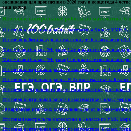
оценивания для проведения в 2026 году в конце года 4 чет
ваш выбор.
Итоговые контрольные работы по математике 6 к
Итоговая контрольная работа математика 6 класс УМК А. 
Итоговая работа за курс математики для 6 класса автор А. 
Математика 6 класс (Мерзляк ) 4 варианта итоговая контро
Математика 6 класс (Мерзляк) 2 варианта итоговая контро
Итоговая контрольная работа по математике для 6 класса 
Итоговая контрольная работа №6 по математике за 6 класс
Итоговые контрольные работы по математике для 6 класса 
Итоговая контрольная работа по математике 6 класс мерз
30 вариантов итоговых контрольных работ по математике д
Итоговый контроль по математике в 6 классе по УМК Мер
Итоговая контрольная работа по математике (6 класс, Мерзл