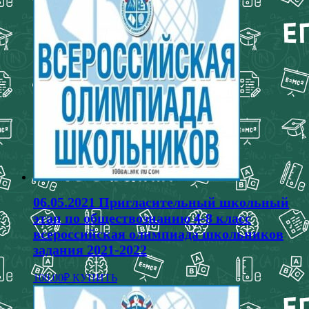
несколько
вариаций.
Опции
можно
выбрать
на
странице
товара.
06.05.2021 Пригласительный школьный
этап по обществознанию 4-8 класс
всероссийская олимпиада школьников
задания 2021-2022
Этот
100.00
₽
КУПИТЬ
товар
имеет