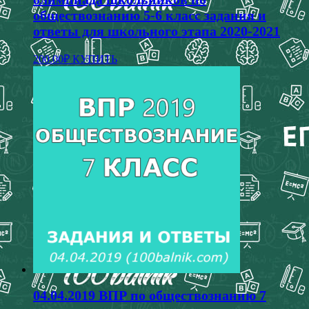
обществознанию 5-6 класс задания и
ответы для школьного этапа 2020-2021
Этот
200.00
₽
КУПИТЬ
товар
имеет
несколько
вариаций.
Опции
можно
выбрать
на
странице
товара.
04.04.2019 ВПР по обществознанию 7