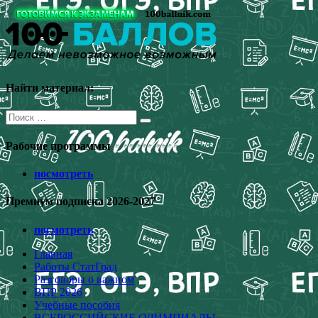
Перейти
к
содержимому
Найти материал:
Поиск
для:
Рабочие программы
посмотреть
Премиум подписка 2026-2027
посмотреть
Главная
Работы СтатГрад
Разговоры о важном
ВПР 2026
Учебные пособия
ВСЕРОССИЙСКИЕ ОЛИМПИАДЫ