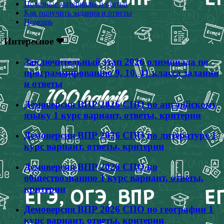
Полезные материалы и статьи
Как получить задания и ответы
Помощь
Интересное ❤
Заключительный этап 2026 олимпиада по
программированию 9, 10, 11 класса задания
и ответы
Демоверсия ВПР 2026 СПО по английскому
языку 1 курс вариант, ответы, критерии
Демоверсия ВПР 2026 СПО по литературе 1
курс вариант, ответы, критерии
Демоверсия ВПР 2026 СПО по
обществознанию 1 курс вариант, ответы,
критерии
Демоверсия ВПР 2026 СПО по географии 1
курс вариант, ответы, критерии