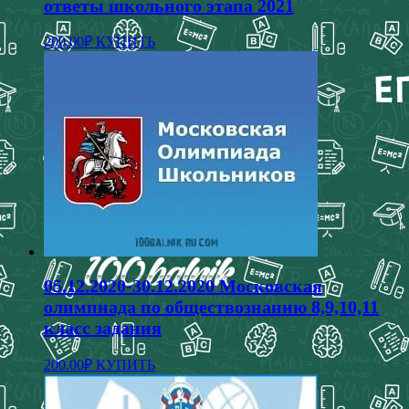
ответы школьного этапа 2021
Этот
200.00
₽
КУПИТЬ
товар
имеет
несколько
вариаций.
Опции
можно
выбрать
на
странице
товара.
05.12.2020-30.12.2020 Московская
олимпиада по обществознанию 8,9,10,11
класс задания
Этот
200.00
₽
КУПИТЬ
товар
имеет