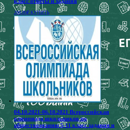
класс ответы и задания
Этот
200.00
₽
КУПИТЬ
товар
имеет
несколько
вариаций.
Опции
можно
выбрать
на
странице
товара.
04.10.2021-06.10.2021 Всероссийская
олимпиада школьников по
обществознанию 5-11 класс задания и