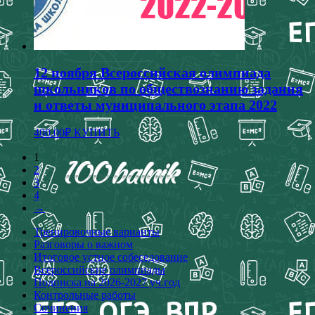
12 ноября Всероссийская олимпиада
школьников по обществознанию задания
и ответы муниципального этапа 2022
400.00
₽
КУПИТЬ
1
2
3
4
→
Тренировочные варианты
Разговоры о важном
Итоговое устное собеседование
Всероссийские олимпиады
Подписка на 2026-2027 уч.год
Контрольные работы
Сочинения