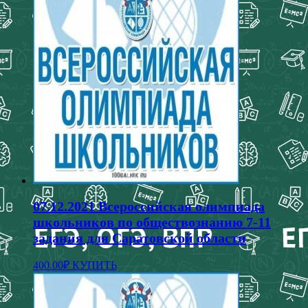
несколько
вариаций.
Опции
можно
выбрать
на
странице
товара.
07.12.2021 Всероссийская олимпиада
школьников по обществознанию 7-11
задания для Саратовской области
400.00
₽
КУПИТЬ