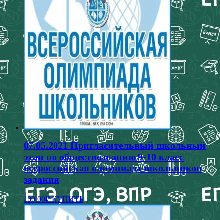
несколько
вариаций.
Опции
можно
выбрать
на
странице
товара.
07.05.2021 Пригласительный школьный
этап по обществознанию 9-10 класс
всероссийская олимпиада школьников
задания
Этот
100.00
₽
КУПИТЬ
товар
имеет