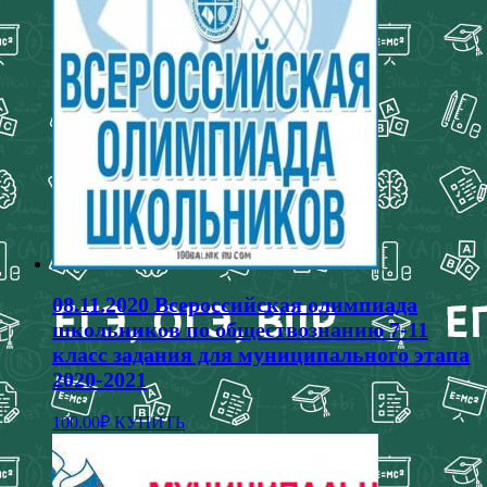
08.11.2020 Всероссийская олимпиада
школьников по обществознанию 7-11
класс задания для муниципального этапа
2020-2021
Этот
100.00
₽
КУПИТЬ
товар
имеет
несколько