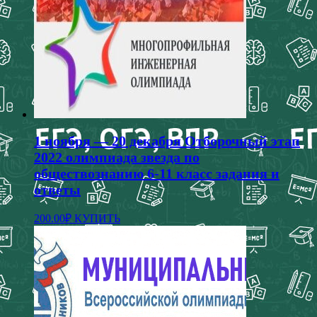
странице
товара.
1 ноября — 20 декабря Отборочный этап
2022 олимпиада звезда по
обществознанию 6-11 класс задания и
ответы
200.00
₽
КУПИТЬ