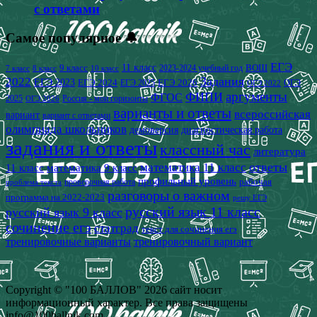
с ответами
Самое популярное 🔔
ЕГЭ
9 класс
11 класс
2023-2024 учебный год
ВОШ
7 класс
8 класс
10 класс
2022
Задания
ЕГЭ 2023
ЕГЭ 2024
ЕГЭ 2026
ЕГЭ 2025
ОГЭ
ОГЭ 2022
аргументы
ФИПИ
ФГОС
2025
Россия - мои горизонты
ОГЭ 2026
варианты и ответы
всероссийская
вариант
вариант с ответами
олимпиада школьников
демоверсия
диагностическая работа
задания и ответы
классный час
литература
математика 11 класс
ответы
11 класс
математика 9 класс
профильный уровень
рабочая
проверочная работа
проблема текста
разговоры о важном
программа на 2022-2023
решу ЕГЭ
русский язык 11 класс
русский язык 9 класс
сочинение егэ
статград
текст для сочинения егэ
тренировочные варианты
тренировочный вариант
Copyright © "100 БАЛЛОВ" 2026 сайт носит
информационный характер. Все права защищены
info@100ballnik.com