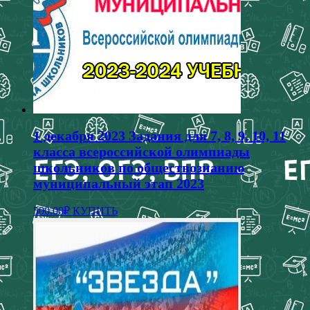
вариаций.
Опции
можно
выбрать
на
странице
товара.
1 декабря 2023 Задания для 7, 8, 9, 10, 11
класса всероссийской олимпиады
школьников по обществознанию
муниципальный этап 2023
Этот
500.00
₽
КУПИТЬ
товар
имеет
несколько
вариаций.
Опции
можно
выбрать
на