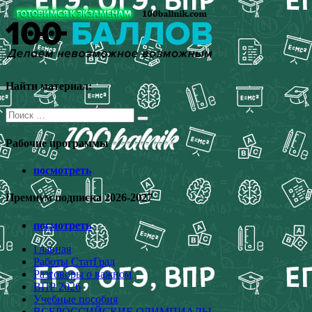
Перейти
к
содержимому
Найти материал:
Поиск
для:
Рабочие программы
посмотреть
Премиум подписка 2026-2027
посмотреть
Главная
Работы СтатГрад
Разговоры о важном
ВПР 2026
Учебные пособия
ВСЕРОССИЙСКИЕ ОЛИМПИАДЫ