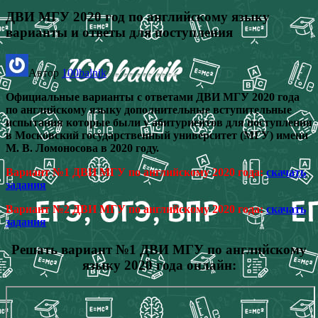
ДВИ МГУ 2020 год по английскому языку
варианты и ответы для поступления
Автор
100balnik
Официальные варианты с ответами ДВИ МГУ 2020 года
по английскому языку дополнительные вступительные
испытания которые были у абитуриентов для поступления
в Московский государственный университет (МГУ) имени
М. В. Ломоносова в 2020 году.
Вариант №1 ДВИ МГУ по английскому 2020 года:
скачать
задания
Вариант №2 ДВИ МГУ по английскому 2020 года:
скачать
задания
Решать вариант №1 ДВИ МГУ по английскому
языку 2020 года онлайн: