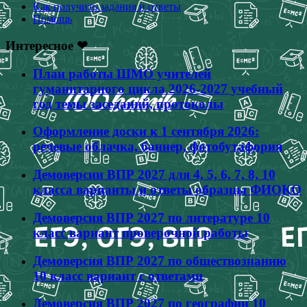
Как получить задания и ответы
Помощь
Интересное ❤
План работы ШМО учителей
гуманитарного цикла 2026-2027 учебный
год темы заседаний, протоколы
Оформление доски к 1 сентября 2026:
речевые облачка, баннер, фотобутафория
Демоверсии ВПР 2027 для 4, 5, 6, 7, 8, 10
класса варианты и ответы образцы ФИОКО
Демоверсия ВПР 2027 по литературе 10
класс вариант проверочной работы
Демоверсия ВПР 2027 по обществознанию
10 класс вариант с ответами
Демоверсия ВПР 2027 по географии 10