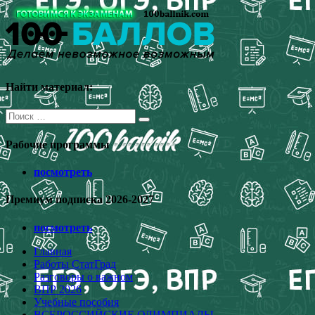
Перейти
к
содержимому
Найти материал:
Поиск
для:
Рабочие программы
посмотреть
Премиум подписка 2026-2027
посмотреть
Главная
Работы СтатГрад
Разговоры о важном
ВПР 2026
Учебные пособия
ВСЕРОССИЙСКИЕ ОЛИМПИАДЫ