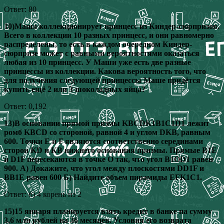
Ответ: 80
10)Маша коллекционирует принцесс из Киндер‐сюрпризов.
Всего в коллекции 10 разных принцесс, и они равномерно
распределены, то есть в каждом очередном Киндер‐
сюрпризе может с равными вероятностями оказаться
любая из 10 принцесс. У Маши уже есть две разные
принцессы из коллекции. Какова вероятность того, что
для получения следующей принцессы Маше придётся
купить ещё 2 или 3 шоколадных яйца?
Ответ: 0,192
13)В основании прямой призмы KBCDK1B1C1D1 лежит
ромб KBCD со стороной, равной 4 и углом DKB, равным
600. Точки Е и F являются соответственно серединами
сторон KD и КВ нижнего основания призмы. Прямые В1Е
и D1F пересекаются в точке О так, что угол B1OD1 равен
900. А) Докажите, что угол между плоскостями DD1F и
BB1E равен 600 Б) Найдите объем пирамиды EFK1C1.
Ответ: б) 4 корень из 2
15)15 января планируется взять кредит в банке на сумму
3,6 млн рублей на 36 месяцев. Условия его возврата