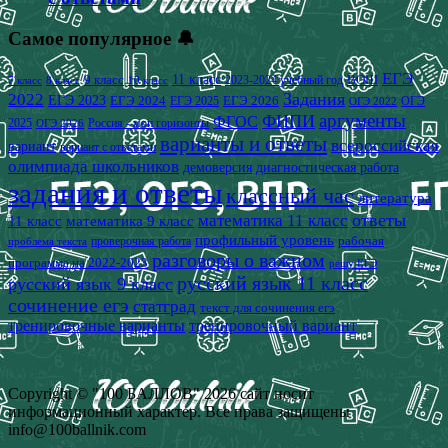
Самое популярное 🔔
ЕГЭ
9 класс
11 класс
2023-2024 учебный год
ВОШ
7 класс
8 класс
10 класс
2022
Задания
ЕГЭ 2023
ЕГЭ 2024
ЕГЭ 2026
ЕГЭ 2025
ОГЭ
ОГЭ 2022
аргументы
ФИПИ
ФГОС
2025
Россия - мои горизонты
ОГЭ 2026
варианты и ответы
всероссийская
вариант
вариант с ответами
олимпиада школьников
демоверсия
диагностическая работа
задания и ответы
классный час
литература
математика 11 класс
ответы
11 класс
математика 9 класс
профильный уровень
рабочая
проверочная работа
проблема текста
разговоры о важном
программа на 2022-2023
решу ЕГЭ
русский язык 11 класс
русский язык 9 класс
сочинение егэ
статград
текст для сочинения егэ
тренировочные варианты
тренировочный вариант
Copyright © "100 БАЛЛОВ" 2026 сайт носит
информационный характер. Все права защищены
info@100ballnik.com