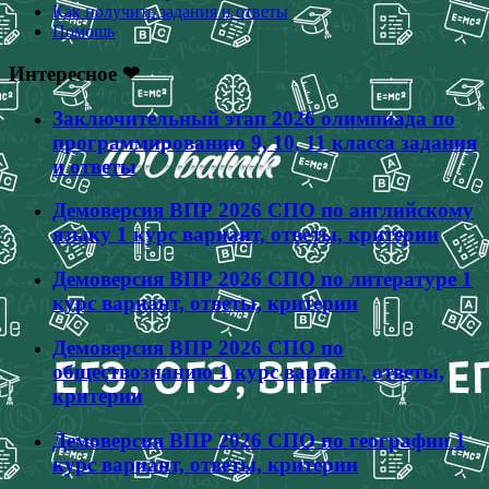
Как получить задания и ответы
Помощь
Интересное ❤
Заключительный этап 2026 олимпиада по
программированию 9, 10, 11 класса задания
и ответы
Демоверсия ВПР 2026 СПО по английскому
языку 1 курс вариант, ответы, критерии
Демоверсия ВПР 2026 СПО по литературе 1
курс вариант, ответы, критерии
Демоверсия ВПР 2026 СПО по
обществознанию 1 курс вариант, ответы,
критерии
Демоверсия ВПР 2026 СПО по географии 1
курс вариант, ответы, критерии