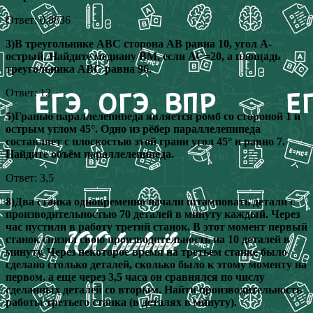
Ответ: 0,8836
3)В треугольнике АВС сторона АВ равна 10, угол А‐
острый. Найдите медиану ВМ, если АС=20, а площадь
треугольника АВС равна 96.
Ответ: 12
5)Гранью параллелепипеда является ромб со стороной 1 и
острым углом 45°. Одно из рёбер параллелепипеда
составляет с плоскостью этой грани угол 45° и равно 7.
Найдите объём параллелепипеда.
Ответ: 3,5
8)Два станка одновременно начали штамповать детали с
производительностью 70 деталей в минуту каждый. Через
час пустили в работу третий станок. В этот момент первый
станок снизил свою производительность на 10 деталей в
минуту. Через некоторое время на третьем станке было
сделано столько деталей, сколько было к этому моменту на
первом, а еще через 3,5 часа он сравнялся по числу
сделанных деталей со вторым. Найти производительность
работы третьего станка (в деталях в минуту).