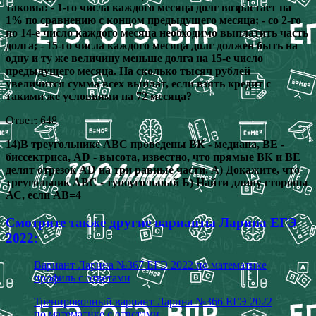
таковы: ‐ 1‐го числа каждого месяца долг возрастает на
1% по сравнению с концом предыдущего месяца; ‐ со 2‐го
по 14‐е число каждого месяца необходимо выплатить часть
долга; ‐ 15‐го числа каждого месяца долг должен быть на
одну и ту же величину меньше долга на 15‐е число
предыдущего месяца. На сколько тысяч рублей
увеличится сумма всех выплат, если взять кредит с
такими же условиями на 72 месяца?
Ответ: 648
14)В треугольнике АВС проведены ВК ‐ медиана, ВЕ ‐
биссектриса, АD ‐ высота, известно, что прямые ВК и ВЕ
делят отрезок AD на три равные части. А) Докажите, что
треугольник АВС ‐ тупоугольный Б) Найти длину стороны
АС, если АВ=4
Смотрите также другие варианты Ларина ЕГЭ
2022:
Вариант Ларина №367 ЕГЭ 2022 по математике
профиль с ответами
Тренировочный вариант Ларина №366 ЕГЭ 2022
по математике с ответами