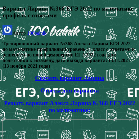
Вариант Ларина №368 ЕГЭ 2022 по математике
профиль с ответами
Автор
100balnik
Тренировочный вариант №368 Алекса Ларина ЕГЭ 2022
по математике профильный уровень 11 класс с ответами и
решением по новой демоверсии ЕГЭ 2022 года для
подготовки к экзамену, дата выхода варианта: 13.11.2021
(13 ноября 2021 года)
Скачать вариант Ларина
Ответы для варианта
Решать вариант Алекса Ларина №368 ЕГЭ 2022
по математике: