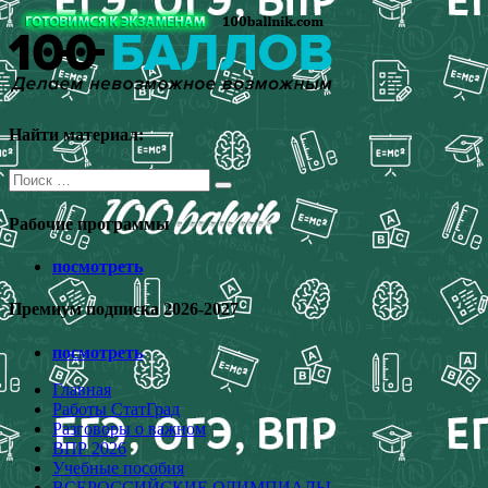
Перейти
к
содержимому
Найти материал:
Поиск
для:
Рабочие программы
посмотреть
Премиум подписка 2026-2027
посмотреть
Главная
Работы СтатГрад
Разговоры о важном
ВПР 2026
Учебные пособия
ВСЕРОССИЙСКИЕ ОЛИМПИАДЫ