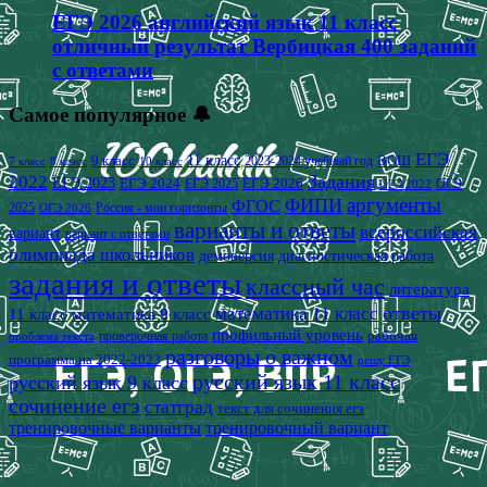
ЕГЭ 2026 английский язык 11 класс
отличный результат Вербицкая 400 заданий
с ответами
Самое популярное 🔔
ЕГЭ
9 класс
11 класс
2023-2024 учебный год
ВОШ
7 класс
8 класс
10 класс
2022
Задания
ЕГЭ 2023
ЕГЭ 2024
ЕГЭ 2026
ЕГЭ 2025
ОГЭ
ОГЭ 2022
аргументы
ФИПИ
ФГОС
2025
Россия - мои горизонты
ОГЭ 2026
варианты и ответы
всероссийская
вариант
вариант с ответами
олимпиада школьников
демоверсия
диагностическая работа
задания и ответы
классный час
литература
математика 11 класс
ответы
11 класс
математика 9 класс
профильный уровень
рабочая
проверочная работа
проблема текста
разговоры о важном
программа на 2022-2023
решу ЕГЭ
русский язык 11 класс
русский язык 9 класс
сочинение егэ
статград
текст для сочинения егэ
тренировочные варианты
тренировочный вариант