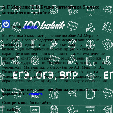
А.Г.Мерзляк Е.В.Буцко математика 5 класс
методическое пособие
Автор
100balnik
Математика 5 класс методическое пособие А.Г.Мерзляк,
Е.В.Буцко. Пособие содержит примерное планирование
учебного материала, технологические карты уроков,
включающие методические рекомендации к каждому
параграфу и комментарии к упражнениям, математические
диктанты, контрольные работы и решения задач рубрики
«Задача от мудрой совы». Пособие используется в комплекте с
учебником «Математика. 5 класс» (автор А.Г. Мерзляк, В.Б.
Полонский, М.С. Якир) и входит в систему «Алгоритм
успеха». Соответствует Федеральному государственному
образовательному стандарту основного общего образования.
Ссылка для скачивания пособия математика 5 класс в
формате PDF:
скачать
Смотреть онлайн на сайте: