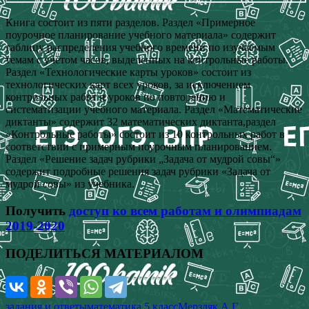
Книга состоит из пяти разделов. Раздел «Примерное
поурочное планирование учебного материала» содержит
таблицу распределения учебного времени по изучаемым
темам с учётом часов, выделенных на контрольные работы.
Раздел «Технологические карты уроков» состоит из
технологических карт всех уроков, за исключением
контрольных работ и уроков по повторению и
систематизации учебного материала. Раздел «Математические
диктанты» содержит 32 математических диктанта,раздел
«Контрольные работы» состоит из 10 контрольных работ в
соответствии с примерным поурочным планированием.
Раздел «Решение задач рубрики „Задача от мудрой совы“»
содержит подробные решения задач рубрики «Задача от
мудрой совы» из учебника.
Получить
доступ ко всем работам и олимпиадам
2019-2020
ПОДЕЛИТЬСЯ МАТЕРИАЛОМ
задания и ответы
математика 5 класс
Мерзляк А.Г