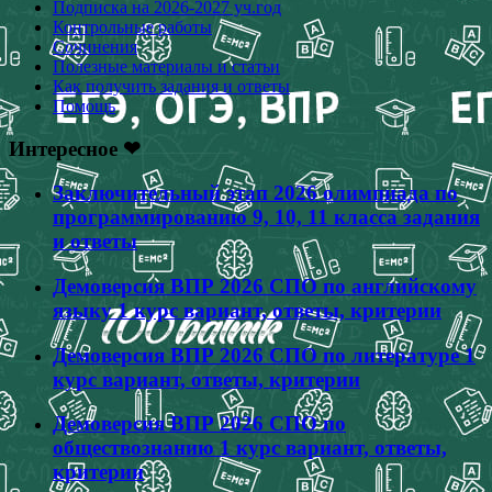
Подписка на 2026-2027 уч.год
Контрольные работы
Сочинения
Полезные материалы и статьи
Как получить задания и ответы
Помощь
Интересное ❤
Заключительный этап 2026 олимпиада по
программированию 9, 10, 11 класса задания
и ответы
Демоверсия ВПР 2026 СПО по английскому
языку 1 курс вариант, ответы, критерии
Демоверсия ВПР 2026 СПО по литературе 1
курс вариант, ответы, критерии
Демоверсия ВПР 2026 СПО по
обществознанию 1 курс вариант, ответы,
критерии