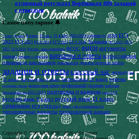
отличный результат Вербицкая 400 заданий
с ответами
Самое популярное 🔔
ЕГЭ
9 класс
11 класс
2023-2024 учебный год
ВОШ
7 класс
8 класс
10 класс
2022
Задания
ЕГЭ 2023
ЕГЭ 2024
ЕГЭ 2026
ЕГЭ 2025
ОГЭ
ОГЭ 2022
аргументы
ФИПИ
ФГОС
2025
Россия - мои горизонты
ОГЭ 2026
варианты и ответы
всероссийская
вариант
вариант с ответами
олимпиада школьников
демоверсия
диагностическая работа
задания и ответы
классный час
литература
математика 11 класс
ответы
11 класс
математика 9 класс
профильный уровень
рабочая
проверочная работа
проблема текста
разговоры о важном
программа на 2022-2023
решу ЕГЭ
русский язык 11 класс
русский язык 9 класс
сочинение егэ
статград
текст для сочинения егэ
тренировочные варианты
тренировочный вариант
Copyright © "100 БАЛЛОВ" 2026 сайт носит
информационный характер. Все права защищены