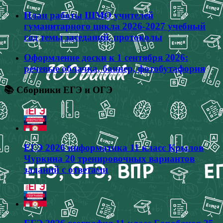
План работы ШМО учителей
гуманитарного цикла 2026-2027 учебный
год темы заседаний, протоколы
Оформление доски к 1 сентября 2026:
речевые облачка, баннер, фотобутафория
📚 Сборники ЕГЭ и ОГЭ
ЕГЭ 2026 информатика 11 класс Крылов
Чуркина 20 тренировочных вариантов
заданий с ответами