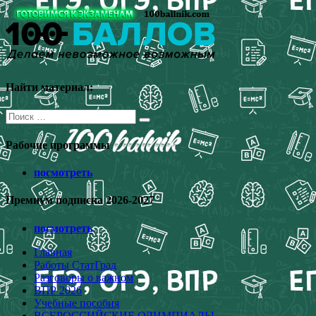
Перейти
к
содержимому
Найти материал:
Поиск
для:
Рабочие программы
посмотреть
Премиум подписка 2026-2027
посмотреть
Главная
Работы СтатГрад
Разговоры о важном
ВПР 2026
Учебные пособия
ВСЕРОССИЙСКИЕ ОЛИМПИАДЫ