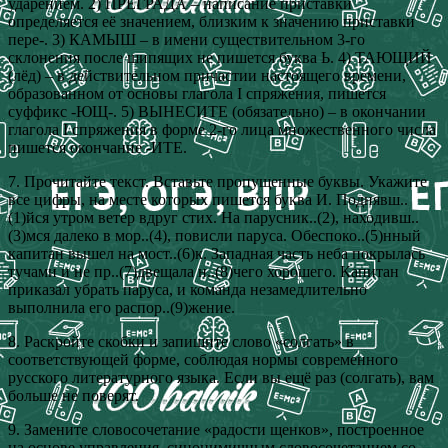
ударением. 2) ПРЕГРАДА – написание приставки
определяется её значением, близким к значению приставки
пере-. 3) КАМЫШ – в имени существительном 3-го
склонения после шипящих не пишется буква Ь. 4) ТАЮЩИЙ
(лёд) – в действительном причастии настоящего времени,
образованном от основы глагола I спряжения, пишется
суффикс -ЮЩ-. 5) ВЫНЕСИТЕ (обязательно) – в окончании
глагола I спряжения в форме 2-го лица множественного числа
пишется окончание -ИТЕ.
7. Прочитайте текст. Вставьте пропущенные буквы. Укажите
все цифры, на месте которых пишется буква И. Поднявш..
(1)йся утром ветер вдруг стих. На парусник..(2), находивш..
(3)мся далеко в мор..(4), повисли паруса. Обеспоко..(5)нный
капитан вышел на мост..(6)к. Западная часть неба покрылась
тучами и не пр..(7)двещала н..(8)чего хорошего. Капитан
приказал убрать паруса, и команда незамедлительно
выполнила его распор..(9)жение.
8. Раскройте скобки и запишите слово «солгать» в
соответствующей форме, соблюдая нормы современного
русского литературного языка. Если вы ещё раз (солгать), вам
больше не поверят.
9. Замените словосочетание «радости щенков», построенное
на основе управления, синонимичным словосочетанием со