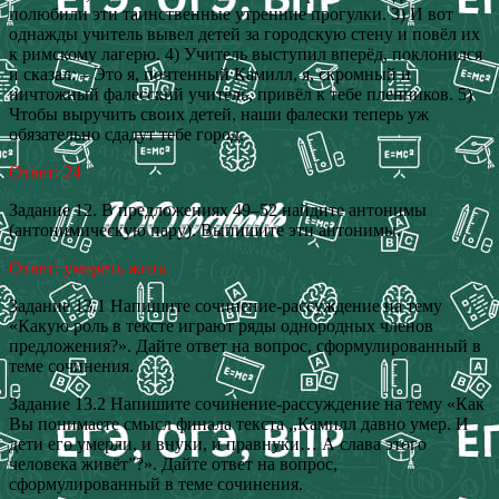
полюбили эти таинственные утренние прогулки. 3) И вот
однажды учитель вывел детей за городскую стену и повёл их
к римскому лагерю. 4) Учитель выступил вперёд, поклонился
и сказал: – Это я, почтенный Камилл, я, скромный и
ничтожный фалесский учитель, привёл к тебе пленников. 5)
Чтобы выручить своих детей, наши фалески теперь уж
обязательно сдадут тебе город.
Ответ: 24
Задание 12. В предложениях 49‒52 найдите антонимы
(антонимическую пару). Выпишите эти антонимы.
Ответ: умереть жить
Задание 13.1 Напишите сочинение-рассуждение на тему
«Какую роль в тексте играют ряды однородных членов
предложения?». Дайте ответ на вопрос, сформулированный в
теме сочинения.
Задание 13.2 Напишите сочинение-рассуждение на тему «Как
Вы понимаете смысл финала текста ,,Камилл давно умер. И
дети его умерли, и внуки, и правнуки… А слава этого
человека живёт”?». Дайте ответ на вопрос,
сформулированный в теме сочинения.