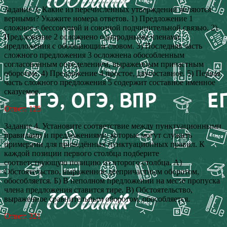
Задание 3. Какие из перечисленных утверждений являются
верными? Укажите номера ответов. 1) Предложение 1
сложное с бессоюзной и союзной подчинительной связью. 2)
Предложение 2 осложнено однородными членами
предложения с обобщающим словом. 3) Последняя часть
сложного предложения 3 осложнена обособленным
согласованным определением, выраженным причастным
оборотом. 4) Предложение 4 простое, двусоставное. 5) Первая
часть сложного предложения 5 содержит составное именное
сказуемое.
Ответ: 125
Задание 4. Установите соответствие между пунктуационными
правилами и предложениями, которые могут служить
примерами для приведённых пунктуационных правил. К
каждой позиции первого столбца подберите
соответствующую позицию из второго столбца. А)
Обстоятельство, выраженное деепричастным оборотом,
обособляется. Б) В неполном предложении на месте пропуска
члена предложения ставится тире. В) Обстоятельство,
выраженное сравнительным оборотом, обособляется.
Ответ: 321