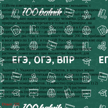
(1)Всем известно удивительное растение женьшень: с
китайского это название переводится как «человек-корень»,
потому что его причудливо извитый мясистый корень
действительно напоминает фигуру человека. (2)В дикой
природе женьшень встречается только в Приморье, на
территории всего трёх стран: России, Китая и Северной
Кореи. (3)Это растение ‒ долгожитель: из семечка оно
прорастает два года, а потом живёт больше 200 лет, прибавляя
в весе всего по 1‒1,5 г в год. (4)В России женьшень взят под
строгую охрану: это растение находится на грани
исчезновения. (5)Женьшень – целебное лекарственное
растение, помогающее при множестве болезней; для
медицинских целей его выращивают в специальных
питомниках.
Задание 2. Укажите варианты ответов, в которых верно
определена грамматическая основа в одном из предложений
или в одной из частей сложного предложения текста.
Запишите номера ответов. 1) известно (предложение 1) 2)
женьшень встречается (предложение 2) 3) растение ‒
долгожитель (предложение 3) 4) женьшень находится
(предложение 4) 5) выращивают (предложение 5)
Ответ: 235