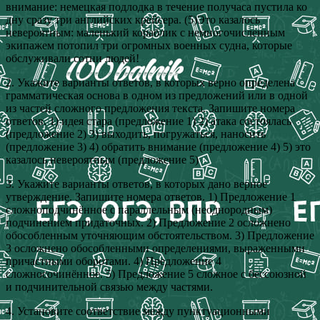
внимание: немецкая подлодка в течение получаса пустила ко
дну сразу три английских крейсера. (5)Это казалось
невероятным: маленький кораблик с немногочисленным
экипажем потопил три огромных военных судна, которые
обслуживали сотни людей!
2. Укажите варианты ответов, в которых верно определена
грамматическая основа в одном из предложений или в одной
из частей сложного предложения текста. Запишите номера
ответов. 1) идея стара (предложение 1) 2) атака состоялась
(предложение 2) 3) выходить, погружаться, наносить
(предложение 3) 4) обратить внимание (предложение 4) 5) это
казалось невероятным (предложение 5)
3. Укажите варианты ответов, в которых дано верное
утверждение. Запишите номера ответов. 1) Предложение 1
сложноподчинённое с параллельным (неоднородным)
подчинением придаточных. 2) Предложение 2 осложнено
обособленным уточняющим обстоятельством. 3) Предложение
3 осложнено обособленными определениями, выраженными
причастными оборотами. 4) Предложение 4
сложносочинённое. 5) Предложение 5 сложное с бессоюзной
и подчинительной связью между частями.
4. Установите соответствие между пунктуационными