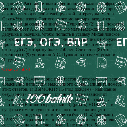
Задание 5. Расставьте знаки препинания. Укажите цифры, на
месте которых должны стоять запятые. Пушкинские Горы (1)
важное место для любителей русской литературы. У стен
Свято‑Успенского Святогорского монастыря находится
усыпальница семьи Ганнибалов-Пушкиных (2) здесь покоятся
великий поэт А.С. Пушкин (3) его мать Надежда Осиповна (4)
дедушка и бабушка. Чтобы попасть в усадьбу Михайловское
(5) которая является родовым гнездом Пушкиных (6) нужно
пройти всего километр. При входе в музейный комплекс
стоит дуб (7) которому более 250 лет. Считается (8) что
именно его (9) упоминал А.С. Пушкин в поэме «Руслан и
Людмила».
Ответ: 345678
Задание 6. Укажите варианты ответов, в которых дано верное
объяснение написания выделенного слова. Запишите номера
этих ответов. 1) ВЫМОКНУТЬ (под дождём) – написание
безударной чередующейся гласной в корне зависит от
лексического значения слова. 2) НЕ ДУМАЯ – глагол с
частицей НЕ пишется раздельно. 3) (резать) НОЖОМ – в
суффиксе имени существительного после шипящего
согласного под ударением пишется буква О. 4) (ландыш)
ПАХУЧ – в кратком имени прилагательном после шипящего
согласного на конце слова буква Ь не пишется. 5)