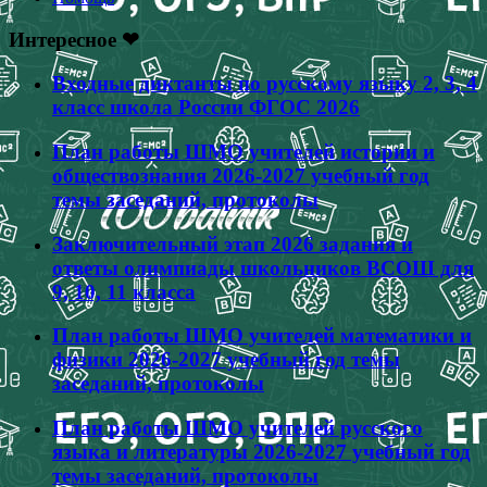
Интересное ❤
Входные диктанты по русскому языку 2, 3, 4
класс школа России ФГОС 2026
План работы ШМО учителей истории и
обществознания 2026-2027 учебный год
темы заседаний, протоколы
Заключительный этап 2026 задания и
ответы олимпиады школьников ВСОШ для
9, 10, 11 класса
План работы ШМО учителей математики и
физики 2026-2027 учебный год темы
заседаний, протоколы
План работы ШМО учителей русского
языка и литературы 2026-2027 учебный год
темы заседаний, протоколы