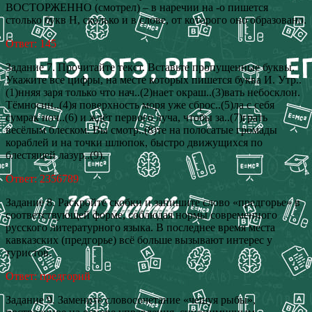
ВОСТОРЖЕННО (смотрел) – в наречии на -о пишется
столько букв Н, сколько и в слове, от которого оно образовано.
Ответ: 145
Задание 7. Прочитайте текст. Вставьте пропущенные буквы.
Укажите все цифры, на месте которых пишется буква И. Утр..
(1)нняя заря только что нач..(2)нает окраш..(3)вать небосклон.
Тёмносин..(4)я поверхность моря уже сброс..(5)ла с себя
сумрак ноч..(6) и ждёт первого луча, чтобы за..(7)грать
весёлым блеском. Вы смотр..(8)те на полосатые громады
кораблей и на точки шлюпок, быстро движущихся по
блестящей лазур..(9).
Ответ: 2356789
Задание 8. Раскройте скобки и запишите слово «предгорье» в
соответствующей форме, соблюдая нормы современного
русского литературного языка. В последнее время места
кавказских (предгорье) всё больше вызывают интерес у
туристов.
Ответ: предгорий
Задание 9. Замените словосочетание «чешуя рыбы»,