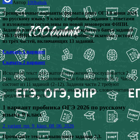
Автор
100balnik
Тренировочные варианты формата решу ОГЭ 8 июня 2026
по русскому языку 9 класс 2 пробника задания с ответами
и изложением составлены по новой демоверсии ФИПИ.
Задания взяты из обновлённого открытого банка заданий
ОБЗ ФИПИ. Каждый вариант пробного экзамена состоит
из трёх частей, включающих 13 заданий.
Скачать 1 вариант
Скачать 2 вариант
Исходный текст для сжатого изложения прослушивается 2
раза. Это задание выполняется на бланке ответов № 2. Часть 2
состоит из 11 заданий (2–12). Задания части 2 требуют
проведения различных видов анализа слова, словосочетания,
предложения, текста.
1 вариант пробника ОГЭ 2026 по русскому
языку 9 класс
2_variant_rus_9_klass_08_06_2026
Прочитайте текст и выполните задания 2,3.