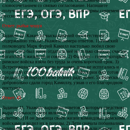
построенное на основе управления, синонимичным
словосочетанием со связью согласование. Напишите
получившееся словосочетание, соблюдая нормы современного
русского литературного языка.
Ответ: рыбья чешуя
Задание 10. Какие из высказываний соответствуют
содержанию текста? Укажите номера ответов. 1) Римский
полководец Марк Фурий Камилл настолько любил свою
родину, что был готов отдать за неё не только свободу, счастье,
богатство и жизнь, но и совесть. 2) Фалерия – город, который
римские войска взяли без труда за очень короткий срок. 3)
Встретившись с римскими воинами, дети не испугались и
сохраняли спокойствие. 4) Учитель из Фалерии был готов
предать свой народ и свою родину ради денег. 5) Фалески
добровольно сдали город Камиллу, узнав о его благородном
поступке.
Ответ: 45
Задание 11. Укажите варианты ответов, в которых средством
выразительности речи является эпитет. Запишите номера
ответов. 1) И он до конца своей жизни командовал римскими
войсками и водил их в походы. 2) Дети сначала побаивались
немножко, но потом постепенно они привыкли и даже