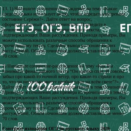
13. 1) Напишите сочинение-рассуждение на тему «Какие
средства языка использует автор, чтобы передать внутреннее
состояние Серёжи?». Дайте ответ на вопрос,
сформулированный в теме сочинения. Приведите в
сочинении два примера из прочитанного текста,
подтверждающих Ваши рассуждения. Приводя примеры, Вы
можете использовать различные способы обращения к
прочитанному тексту. Сделайте вывод на основе Ваших
рассуждений. Объём сочинения должен составлять не менее
70 слов.
2) Напишите сочинение-рассуждение на тему «Как Вы
понимаете финал данного текста “Он крепко спал. И совсем
забыл про какой-то ночной ветер, про какие-то страхи и про
то, что он несколько минут пробыл один на всём свете”?».
Дайте ответ на вопрос, сформулированный в теме сочинения.
Приведите в сочинении два примера из прочитанного текста,
подтверждающих Ваши рассуждения. Приводя примеры, Вы
можете использовать различные способы обращения к
прочитанному тексту. Сделайте вывод на основе Ваших
рассуждений. Объём сочинения должен составлять не менее
70 слов.
Смотрите изложения ОГЭ по русскому языку 2026