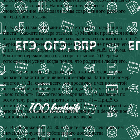
связью согласование. Напишите получившееся
словосочетание, соблюдая нормы современного русского
литературного языка.
10. Какие из высказываний соответствуют содержанию
текста? Укажите номера ответов. 1) Мальчик проснулся ночью
из-за шума, криков, которые раздавались из открытого окна. 2)
Серёжа был обижен на родителей, которые не пустили его в
кино. 3) После ссоры с родителями Серёжа ушёл из дома. 4)
Родители переживали из-за ссоры с сыном. 5) Серёжа
успокоился и уснул, когда понял, что родители любят его.
11. Укажите номера предложений, в которых средством
выразительности речи является метафора. Запишите номера
ответов. 1) Да, скорее всего, он проснулся именно от этой
нестерпимой, несправедливой обиды. 2) Он уже забыл про
свою гордость. Ему хотелось закричать. 3) У мальчика по
всему телу разлилась приятная теплота. 4) – Придётся
извиниться, – грустно сказал отец. 5) Ему необходимо было
разорвать своё одиночество, такое длинное и бесконечное
одиночество, которым так гордился вчера.
12. В предложениях 24–30 найдите слово с лексическим
значением «чувство собственного достоинства,
самоуважения». Выпишите это слово.