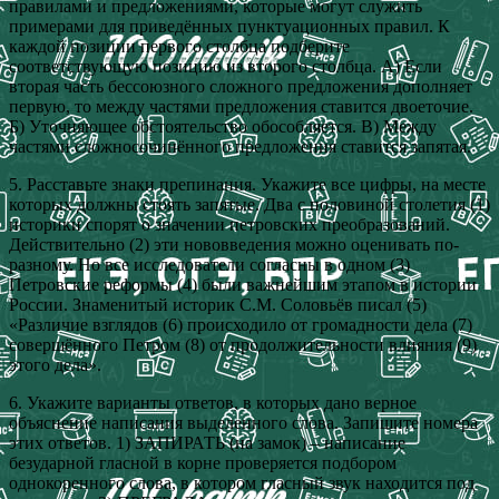
правилами и предложениями, которые могут служить
примерами для приведённых пунктуационных правил. К
каждой позиции первого столбца подберите
соответствующую позицию из второго столбца. А) Если
вторая часть бессоюзного сложного предложения дополняет
первую, то между частями предложения ставится двоеточие.
Б) Уточняющее обстоятельство обособляется. В) Между
частями сложносочинённого предложения ставится запятая.
5. Расставьте знаки препинания. Укажите все цифры, на месте
которых должны стоять запятые. Два с половиной столетия (1)
историки спорят о значении петровских преобразований.
Действительно (2) эти нововведения можно оценивать по-
разному. Но все исследователи согласны в одном (3)
Петровские реформы (4) были важнейшим этапом в истории
России. Знаменитый историк С.М. Соловьёв писал (5)
«Различие взглядов (6) происходило от громадности дела (7)
совершённого Петром (8) от продолжительности влияния (9)
этого дела».
6. Укажите варианты ответов, в которых дано верное
объяснение написания выделенного слова. Запишите номера
этих ответов. 1) ЗАПИРАТЬ (на замок) – написание
безударной гласной в корне проверяется подбором
однокоренного слова, в котором гласный звук находится под