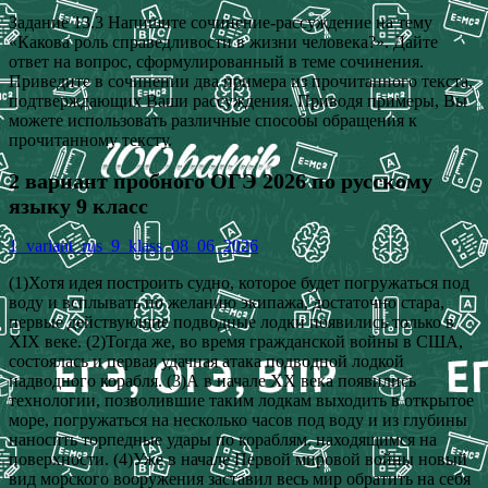
Задание 13.3 Напишите сочинение-рассуждение на тему
«Какова роль справедливости в жизни человека?». Дайте
ответ на вопрос, сформулированный в теме сочинения.
Приведите в сочинении два примера из прочитанного текста,
подтверждающих Ваши рассуждения. Приводя примеры, Вы
можете использовать различные способы обращения к
прочитанному тексту.
2 вариант пробного ОГЭ 2026 по русскому
языку 9 класс
1_variant_rus_9_klass_08_06_2026
(1)Хотя идея построить судно, которое будет погружаться под
воду и всплывать по желанию экипажа, достаточно стара,
первые действующие подводные лодки появились только в
XIX веке. (2)Тогда же, во время гражданской войны в США,
состоялась и первая удачная атака подводной лодкой
надводного корабля. (3)А в начале XX века появились
технологии, позволившие таким лодкам выходить в открытое
море, погружаться на несколько часов под воду и из глубины
наносить торпедные удары по кораблям, находящимся на
поверхности. (4)Уже в начале Первой мировой войны новый
вид морского вооружения заставил весь мир обратить на себя