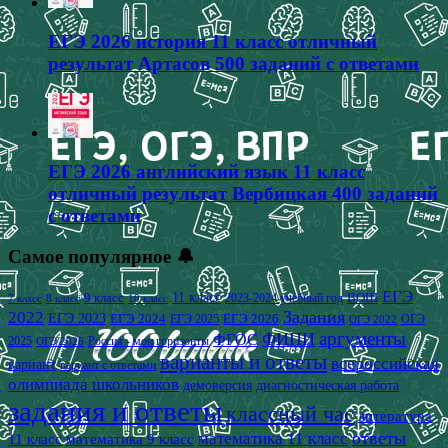
ЕГЭ 2026 история 11 класс отличный
результат Артасов 500 заданий с ответами
ЕГЭ 2026 английский язык 11 класс
отличный результат Вербицкая 400 заданий
с ответами
Самое популярное 🔔
ЕГЭ
9 класс
11 класс
2023-2024 учебный год
ВОШ
7 класс
8 класс
10 класс
2022
Задания
ЕГЭ 2023
ЕГЭ 2024
ЕГЭ 2026
ЕГЭ 2025
ОГЭ
ОГЭ 2022
аргументы
ФИПИ
ФГОС
2025
Россия - мои горизонты
ОГЭ 2026
варианты и ответы
всероссийская
вариант
вариант с ответами
олимпиада школьников
демоверсия
диагностическая работа
задания и ответы
классный час
литература
математика 11 класс
ответы
11 класс
математика 9 класс