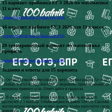
15 вариант пробника ЕГЭ 2026 по математике
11 класс
variant-15-profil-mat-11-klass-ege-2026
16 вариант пробного ЕГЭ 2026 для 11 класса
variant-16-profil-mat-11-klass-ege-2026
20 тренировочный вариант по математике
профиль
variant-20-profil-mat-11-klass-ege-2026
Задания и ответы для 15 варианта
1. Острые углы прямоугольного треугольника равны 72◦ и 18◦
. Найдите угол между высотой и медианой, проведёнными из
вершины прямого угла. Ответ дайте в градусах.
3. В сосуде, имеющем форму конуса, уровень жидкости
достигает 2 3 высоты. Объём жидкости равен 128 мл. Сколько
миллилитров жидкости нужно долить, чтобы наполнить сосуд
доверху?