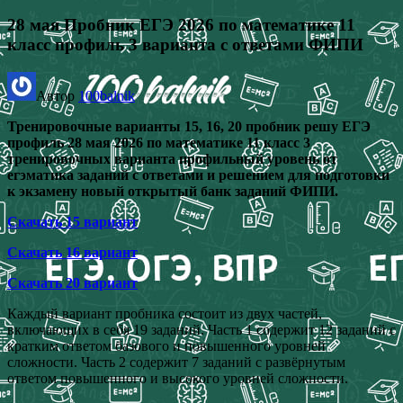
28 мая Пробник ЕГЭ 2026 по математике 11
класс профиль 3 варианта с ответами ФИПИ
Автор
100balnik
Тренировочные варианты 15, 16, 20 пробник решу ЕГЭ
профиль 28 мая 2026 по математике 11 класс 3
тренировочных варианта профильный уровень от
егэматика заданий с ответами и решением для подготовки
к экзамену новый открытый банк заданий ФИПИ.
Скачать 15 вариант
Скачать 16 вариант
Скачать 20 вариант
Каждый вариант пробника состоит из двух частей,
включающих в себя 19 заданий. Часть 1 содержит 12 заданий с
кратким ответом базового и повышенного уровней
сложности. Часть 2 содержит 7 заданий с развёрнутым
ответом повышенного и высокого уровней сложности.