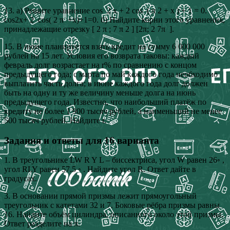
13. а) Решите уравнение cos ⁡ 2 x + 2 cos ⁡ ( π 2 + x ) + 1 = 0.
cos2x+ 2 ​ cos( 2 π ​ +x)+1=0. б) Найдите корни этого уравнения,
принадлежащие отрезку [ 2 π ; 7 π 2 ] [2π; 2 7π ​ ].
15. В июне планируется взять кредит на сумму 6 000 000
рублей на 15 лет. Условия его возврата таковы: каждый
февраль долг возрастает на r% по сравнению с концом
предыдущего года; с марта по май каждого года необходимо
выплатить часть долга; в июне каждого года долг должен
быть на одну и ту же величину меньше долга на июнь
предыдущего года. Известно, что наибольший платёж по
кредиту не более 1 900 тысяч рублей, а наименьший не менее
500 тысяч рублей. Найдите r.
Задания и ответы для 16 варианта
1. В треугольнике LW R Y L – биссектриса, угол W равен 26◦ ,
угол RLY равен 57.5 ◦ . Найдите угол R. Ответ дайте в
градусах.
3. В основании прямой призмы лежит прямоугольный
треугольник с катетами 32 и 7. Боковые рёбра призмы равны
16. Найдите объём цилиндра, описанного около этой призмы.
Ответ разделите на π.