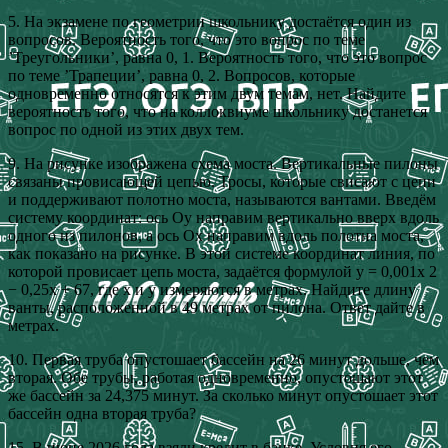
5. На экзамене по геометрии школьнику достаётся один из
вопросов. Вероятность того, что это вопрос по теме
’Треугольники’, равна 0, 1. Вероятность того, что это вопрос
по теме ’Трапеции’, равна 0, 2. Вопросов, которые
одновременно относятся к этим двум темам, нет. Найдите
вероятность того, что на коллоквиуме школьнику достанется
вопрос по одной из этих двух тем.
9. На рисунке изображена схема моста. Вертикальные пилоны
связаны провисающей цепью. Тросы, которые свисают с цепи
и поддерживают полотно моста, называются вантами. Введём
систему координат: ось Oy направим вертикально вверх вдоль
одного из пилонов, а ось Ox направим вдоль полотна моста,
как показано на рисунке. В этой системе координат линия, по
которой провисает цепь моста, задаётся формулой y = 0,001x 2
− 0,25x + 67, где x и y измеряются в метрах. Найдите длину
ванты, расположенной в 49 метрах от пилона. Ответ дайте в
метрах.
10. Первая труба опустошает бассейн на 26 минут дольше, чем
вторая. Обе трубы, работая одновременно, опустошают этот
же бассейн за 24,375 минут. За сколько минут опустошает этот
бассейн одна вторая труба?
15. В июне 2026 года взяли кредит в банке. Условия его