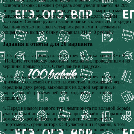
возврата таковы: каждый февраль долг увеличивается на 20%
по сравнению с концом предыдущего года; с марта по май
каждого года необходимо выплатить часть долга одним
платежом. Сколько рублей взяли в банке в кредит, если кредит
был полностью погашен четырьмя равными платежами и
общая сумма выплат банку составила 311 040 рублей?
Задания и ответы для 20 варианта
1. Острые углы прямоугольного треугольника равны 8 ◦ и 82◦
. Найдите угол между высотой и медианой, проведёнными из
вершины прямого угла. Ответ дайте в градусах.
3. Объём куба равен 5832. Найдите объём треугольной
призмы, отсекаемой от него плоскостью, проходящей через
середины двух рёбер, выходящих из одной вершины, и
параллельной третьему ребру, выходящему из этой же
вершины.
4. Перед началом первого тура чемпионата по вольной борьбе
участниц разбивают на игровые пары случайным образом с
помощью жребия. Всего в чемпионате участвует 229
спортсменок, среди которых 58 участниц из Израиля, в том
числе Яна. Найдите вероятность того, что в первом туре Яна