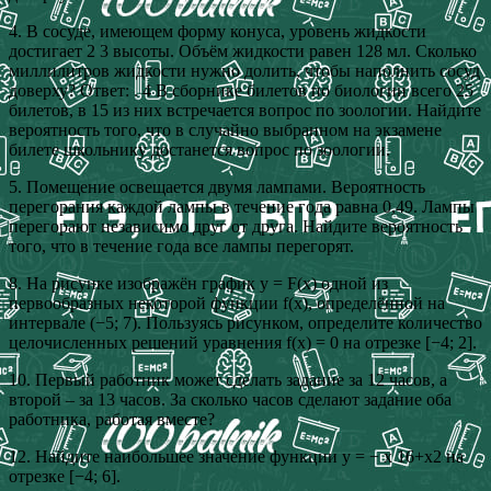
4. В сосуде, имеющем форму конуса, уровень жидкости
достигает 2 3 высоты. Объём жидкости равен 128 мл. Сколько
миллилитров жидкости нужно долить, чтобы наполнить сосуд
доверху? Ответ: . 4 В сборнике билетов по биологии всего 25
билетов, в 15 из них встречается вопрос по зоологии. Найдите
вероятность того, что в случайно выбранном на экзамене
билете школьнику достанется вопрос по зоологии.
5. Помещение освещается двумя лампами. Вероятность
перегорания каждой лампы в течение года равна 0,49. Лампы
перегорают независимо друг от друга. Найдите вероятность
того, что в течение года все лампы перегорят.
8. На рисунке изображён график y = F(x) одной из
первообразных некоторой функции f(x), определённой на
интервале (−5; 7). Пользуясь рисунком, определите количество
целочисленных решений уравнения f(x) = 0 на отрезке [−4; 2].
10. Первый работник может сделать задание за 12 часов, а
второй – за 13 часов. За сколько часов сделают задание оба
работника, работая вместе?
12. Найдите наибольшее значение функции y = − x 16+x2 на
отрезке [−4; 6].