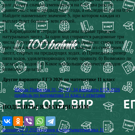
долг должен сначала уменьшаться на 0,3S два раза по
сравнению с маем предыдущего года, а последний раз на 0,4S.
Найдите наименьшее значение S, при котором каждая из
выплат будет больше 5 млн рублей.
19. Карандашом в тетради выписаны первые тридцать
натуральных чисел. За один ход стираются рандомные три
числа, но нужно, чтобы выполнялось правило: сумма этих
трёх чисел меньше 35 и отлична от каждой из сумм троек
чисел, стёртых на предыдущих ходах. а) Приведите пример
пяти ходов, удовлетворяющих этому правилу. б) Возможно ли
сделать 10 ходов? в) Какое наибольшее количество ходов
возможно сделать?
Другие варианты ЕГЭ 2026 по математике 11 класс
Школа Пифагора 31, 32, 33, 34 варианты ЕГЭ 2026
профиль по математике 11 класс с ответами
ПОДЕЛИТЬСЯ МАТЕРИАЛОМ
вариант
ЕГЭ 2026
задания и ответы
математика 11