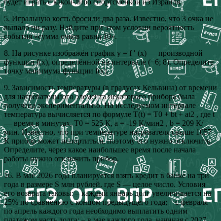
будет играть с какой-либо спортсменкой из Израиля.
5. Игральную кость бросили два раза. Известно, что 3 очка не
выпало ни разу. Найдите при этом условии вероятность
события «сумма очков равна 10».
8. На рисунке изображён график y = f ′ (x) — производной
функции f(x), определённой на интервале (−6; 8). Определите
точку минимума функции f(x).
9. Зависимость температуры (в градусах Кельвина) от времени
для нагревательного элемента некоторого прибора была
получена экспериментально. На исследуемом интервале
температура вычисляется по формуле T(t) = T0 + bt + at2 , где t
— время в минутах, T0 = 525 К, a = -19 К/мин2 , b = 209 К/
мин. Известно, что при температуре нагревателя свыше 1057
К прибор может испортиться, поэтому его нужно отключить.
Определите, через какое наибольшее время после начала
работы нужно отключить прибор.
16. В мае 2026 года планируется взять кредит в банке на три
года в размере S млн рублей, где S — целое число. Условия
его возврата таковы: – каждый январь долг увеличивается на
25% по сравнению с концом предыдущего года; – с февраля
по апрель каждого года необходимо выплатить одним
платежом часть долга; – в мае каждого года, начиная с 2027,