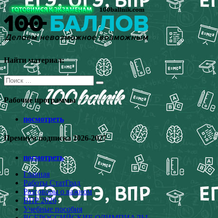
Перейти
к
содержимому
Найти материал:
Поиск
для:
Рабочие программы
посмотреть
Премиум подписка 2026-2027
посмотреть
Главная
Работы СтатГрад
Разговоры о важном
ВПР 2026
Учебные пособия
ВСЕРОССИЙСКИЕ ОЛИМПИАДЫ