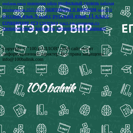
профильный уровень
рабочая
проверочная работа
проблема текста
разговоры о важном
программа на 2022-2023
решу ЕГЭ
русский язык 11 класс
русский язык 9 класс
сочинение егэ
статград
текст для сочинения егэ
тренировочные варианты
тренировочный вариант
Copyright © "100 БАЛЛОВ" 2026 сайт носит
информационный характер. Все права защищены
info@100ballnik.com