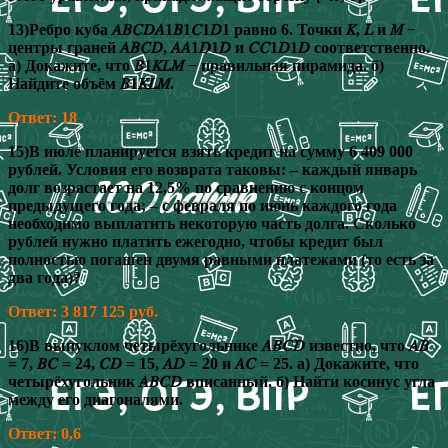
13)Ребро куба 𝐴𝐵𝐶𝐷𝐴1𝐵1𝐶1𝐷1 равно 6. Точки 𝐾, 𝐿 и 𝑀 −
центры граней 𝐴𝐵𝐶𝐷, 𝐴𝐴1𝐷1𝐷 и 𝐶𝐶1𝐷1𝐷 соответственно.
а) Докажите, что 𝐵1𝐾𝐿𝑀 − правильная пирамида. б)
Найдите объём 𝐵1𝐾𝐿𝑀.
Ответ: 18
15)В июле планируется взять кредит на сумму 6 409 000
рублей. Условия его возврата таковы: – каждый январь
долг возрастает на 12,5% по сравнению с концом
предыдущего года; – с февраля по июнь каждого года
необходимо выплатить некоторую часть долга. Сколько
рублей нужно платить ежегодно, чтобы кредит был
полностью погашен двумя равными платежами (то есть за
два года)?
Ответ: 3 817 125 руб.
16)В выпуклом четырёхугольнике 𝐴𝐵𝐶𝐷 известно, что 𝐴𝐵
= 7, 𝐵𝐶 = 24, 𝐶𝐷 = 15, 𝐴𝐷 = 20 и 𝐴𝐶 = 25. а) Докажите, что
четырёхугольник 𝐴𝐵𝐶𝐷 вписанный. б) Найти косинус угла
между его диагоналями.
Ответ: 0,6