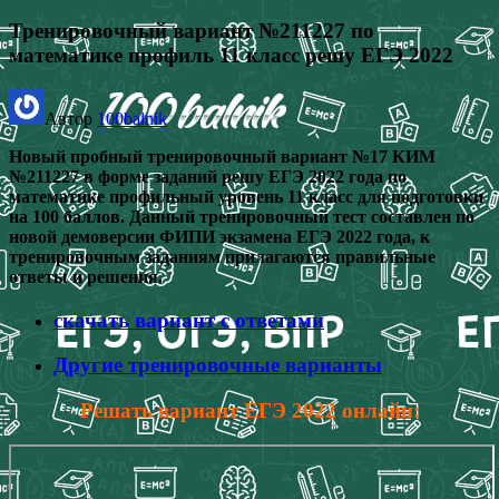
Тренировочный вариант №211227 по
математике профиль 11 класс решу ЕГЭ 2022
Автор
100balnik
Новый пробный тренировочный вариант №17 КИМ
№211227 в форме заданий решу ЕГЭ 2022 года по
математике профильный уровень 11 класс для подготовки
на 100 баллов. Данный тренировочный тест составлен по
новой демоверсии ФИПИ экзамена ЕГЭ 2022 года, к
тренировочным заданиям прилагаются правильные
ответы и решения.
скачать вариант с ответами
Другие тренировочные варианты
Решать вариант ЕГЭ 2022 онлайн: