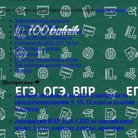
Для отправки комментария вам необходимо
авторизоваться
.
Тренировочные варианты
Разговоры о важном
Итоговое устное собеседование
Всероссийские олимпиады
Подписка на 2026-2027 уч.год
Контрольные работы
Сочинения
Полезные материалы и статьи
Как получить задания и ответы
Помощь
Интересное ❤
Заключительный этап 2026 олимпиада по
программированию 9, 10, 11 класса задания
и ответы
Демоверсия ВПР 2026 СПО по английскому
языку 1 курс вариант, ответы, критерии