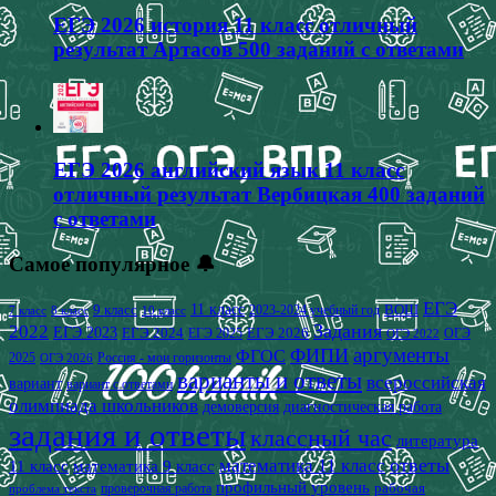
ЕГЭ 2026 история 11 класс отличный
результат Артасов 500 заданий с ответами
ЕГЭ 2026 английский язык 11 класс
отличный результат Вербицкая 400 заданий
с ответами
Самое популярное 🔔
ЕГЭ
9 класс
11 класс
2023-2024 учебный год
ВОШ
7 класс
8 класс
10 класс
2022
Задания
ЕГЭ 2023
ЕГЭ 2024
ЕГЭ 2026
ЕГЭ 2025
ОГЭ
ОГЭ 2022
аргументы
ФИПИ
ФГОС
2025
Россия - мои горизонты
ОГЭ 2026
варианты и ответы
всероссийская
вариант
вариант с ответами
олимпиада школьников
демоверсия
диагностическая работа
задания и ответы
классный час
литература
математика 11 класс
ответы
11 класс
математика 9 класс
профильный уровень
рабочая
проверочная работа
проблема текста