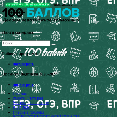
Перейти
к
содержимому
Найти материал:
Поиск
для:
Рабочие программы
посмотреть
Премиум подписка 2026-2027
посмотреть
Главная
Работы СтатГрад
Разговоры о важном
ВПР 2026
Учебные пособия
ВСЕРОССИЙСКИЕ ОЛИМПИАДЫ