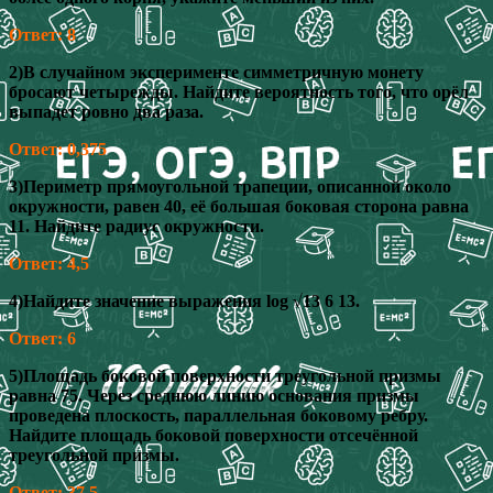
Ответ: 8
2)В случайном эксперименте симметричную монету
бросают четырежды. Найдите вероятность того, что орёл
выпадет ровно два раза.
Ответ: 0,375
3)Периметр прямоугольной трапеции, описанной около
окружности, равен 40, её большая боковая сторона равна
11. Найдите радиус окружности.
Ответ: 4,5
4)Найдите значение выражения log √13 6 13.
Ответ: 6
5)Площадь боковой поверхности треугольной призмы
равна 75. Через среднюю линию основания призмы
проведена плоскость, параллельная боковому ребру.
Найдите площадь боковой поверхности отсечённой
треугольной призмы.
Ответ: 37,5