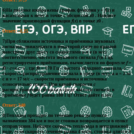
6)На рисунке изображены график функции 𝑦 = 𝑓(𝑥) и
касательная к нему в точке с абсциссой 𝑥0 . Найдите
значение производной функции 𝑓(𝑥) в точке 𝑥0 .
Ответ: -1,25
7)При сближении источника и приёмника звуковых
сигналов, движущихся в некоторой среде по прямой
навстречу друг другу со скоростями 𝑢 и 𝜈 (в м/с)
соответственно, частота звукового сигнала 𝑓 (в Гц),
регистрируемого приёмником, вычисляется по формуле 𝑓 =
𝑓0 ∙ 𝑐+𝑢 𝑐−𝜈 , где 𝑓0 = 170 Гц – частота исходного сигнала, 𝑐 −
скорость распространения сигнала в среде (в м/с), а 𝑢 = 2 м/
с и 𝜈 = 17 м/с – скорости приёмника и источника
относительно среды. При какой скорости 𝑐
распространения сигнала в среде частота сигнала в
приёмнике 𝑓 будет равна 180 Гц? Ответ дайте в м/с.
Ответ: 340
8)Теплоход проходит по течению реки до пункта
назначения 384 км и после стоянки возвращается в пункт
отправления. Найдите скорость теплохода в неподвижной
воде, если скорость течения равна 4 км/ч, стоянка длится 8