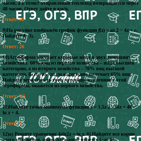
часов, а в пункт отправления теплоход возвращается через
48 часов. Ответ дайте в км/ч.
Ответ: 20
9)На рисунке изображён график функции 𝑓(𝑥) = 𝑎𝑥 2 − 4𝑥 + 𝑐.
Найдите 𝑓(−3).
Ответ: 26
10)Агрофирма закупает куриные яйца в двух домашних
хозяйствах. 60% яиц из первого хозяйства – яйца высшей
категории, а из второго хозяйства – 70% яиц высшей
категории. Всего высшую категорию получает 65% яиц.
Найдите вероятность того, что яйцо, купленное у этой
агрофирмы, окажется из первого хозяйства.
Ответ: 0,5
11)Найдите точку минимума функции 𝑦 = 1,5𝑥 2 −30𝑥 + 48 ∙
ln 𝑥 + 4.
Ответ: 8
12)а) Решите уравнение 4sin2𝑥 = tg 𝑥. б) Найдите все корни
этого уравнения, принадлежащие отрезку [−𝜋; 0].