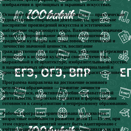
изображения в зрелищных и экранных искусствах.
Основные формы учебной деятельности — практическая
художественно-творческая деятельность, зрительское
восприятие произведений искусства и эстетическое
наблюдение окружающего мира. Важнейшими задачами
являются формирование активного отношения к
традициям культуры как смысловой, эстетической и
личностно значимой ценности, воспитание
гражданственности и патриотизма, уважения и бережного
отношения к истории культуры своего Отечества,
выраженной в её архитектуре, изобразительном искусстве,
в национальных образах предметно-материальной и
пространственной среды, в понимании красоты человека.
Программа направлена на достижение основного
результата образования — развитие личности
обучающегося, его активной учебно-познавательной
деятельности, творческого развития и формирования
готовности к саморазвитию и непрерывному образованию.
Рабочая программа ориентирована на психолого-
возрастные особенности развития детей 11—15 лет, при
этом содержание занятий может быть адаптировано с
учётом индивидуальных качеств обучающихся как для