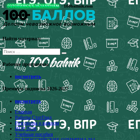
Перейти
к
содержимому
Найти материал:
Поиск
для:
Рабочие программы
посмотреть
Премиум подписка 2026-2027
посмотреть
Главная
Работы СтатГрад
Разговоры о важном
ВПР 2026
Учебные пособия
ВСЕРОССИЙСКИЕ ОЛИМПИАДЫ