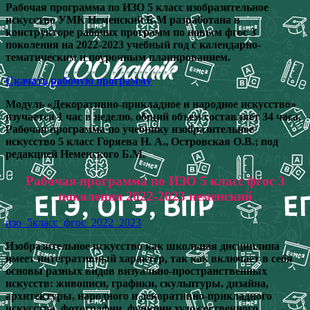
Рабочая программа по ИЗО 5 класс изобразительное
искусство УМК Неменский Б.М разработана в
конструкторе рабочих программ по новым фгос 3
поколения на 2022-2023 учебный год с календарно-
тематическим и поурочным планированием.
Скачать рабочую программу
Модуль «Декоративно-прикладное и народное искусство»
изучается 1 час в неделю, общий объем составляет 34 часа.
Рабочая программа по учебнику изобразительное
искусство 5 класс Горяева Н. А., Островская О.В.; под
редакцией Неменского Б.М.
Рабочая программа по ИЗО 5 класс фгос 3
поколения 2022-2023 неменский
изо_5класс_фгос_2022_2023
Изобразительное искусство как школьная дисциплина
имеет интегративный характер, так как включает в себя
основы разных видов визуально-пространственных
искусств: живописи, графики, скульптуры, дизайна,
архитектуры, народного и декоративно-прикладного
искусства, фотографии, функции художественного