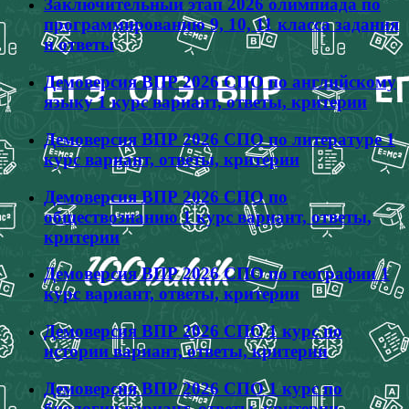
Заключительный этап 2026 олимпиада по
программированию 9, 10, 11 класса задания
и ответы
Демоверсия ВПР 2026 СПО по английскому
языку 1 курс вариант, ответы, критерии
Демоверсия ВПР 2026 СПО по литературе 1
курс вариант, ответы, критерии
Демоверсия ВПР 2026 СПО по
обществознанию 1 курс вариант, ответы,
критерии
Демоверсия ВПР 2026 СПО по географии 1
курс вариант, ответы, критерии
Демоверсия ВПР 2026 СПО 1 курс по
истории вариант, ответы, критерии
Демоверсия ВПР 2026 СПО 1 курс по
биологии вариант, ответы, критерии