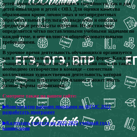
детей, проявляющих выдающиеся способности, так и для
детей-инвалидов и детей с ОВЗ. Для оценки качества
образования кроме личностных и метапредметных
образовательных результатов выделены и описаны
предметные результаты обучения. Их достижение
определяется чётко поставленными учебными задачами по
каждой теме, и они являются общеобразовательными
требованиями.
В урочное время деятельность обучающихся организуется
как в индивидуальной, так и в групповой форме. Каждому
учащемуся необходим личный творческий опыт, но также
необходимо сотворчество в команде – совместная
коллективная художественная деятельность, которая
предусмотрена тематическим планом и может иметь
разные формы организации.
Смотрите также на нашем сайте:
▶Конструктор рабочих программ по ФГОС 2022
разработать программу
▶Календарь учителя на 2022-2023 учебный год с
каникулами