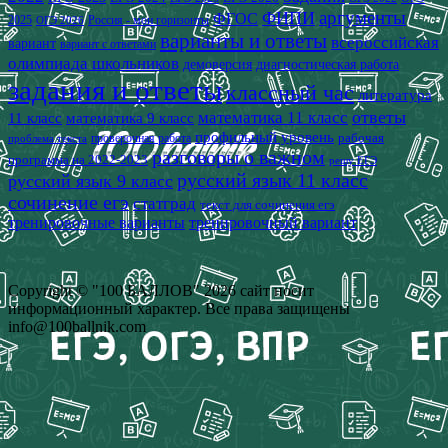
аргументы
ФИПИ
ФГОС
2025
Россия - мои горизонты
ОГЭ 2026
варианты и ответы
всероссийская
вариант
вариант с ответами
олимпиада школьников
демоверсия
диагностическая работа
задания и ответы
классный час
литература
математика 11 класс
ответы
11 класс
математика 9 класс
профильный уровень
рабочая
проверочная работа
проблема текста
разговоры о важном
программа на 2022-2023
решу ЕГЭ
русский язык 11 класс
русский язык 9 класс
сочинение егэ
статград
текст для сочинения егэ
тренировочные варианты
тренировочный вариант
Copyright © "100 БАЛЛОВ" 2026 сайт носит
информационный характер. Все права защищены
info@100ballnik.com