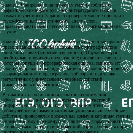
Задание 4 направлено на проверку умения соблюдать
орфоэпические нормы русского литературного языка (в
рамках изученного). Задание 5 проверяет умение проводить
звуко-буквенный (фонетический) анализ слов,
характеризовать звуки русского языка: согласные звонкие/
глухие.
Задание 6 проверяет умения применять изученные правила
правописания; находить и исправлять орфографические
ошибки в словах (в объёме изученного). Обучающемуся
необходимо: прочитать предложение; определить слово, в
котором допущена орфографическая ошибка; записать это
слово в исправленном виде. Задание направлено на проверку
сформированности орфографической зоркости, а также
регулятивных универсальных учебных действий
(самоконтроль и коррекция).
В задании 7 на основании адекватного понимания
обучающимися письменно предъявляемой текстовой
информации и владения изучающим видом чтения
(общеучебные и коммуникативные универсальные учебные
действия) проверяются предметные коммуникативные умения
определять тему и основную мысль текста, формулировать
основную мысль текста в письменной форме, соблюдая нормы
построения предложения и словоупотребления.