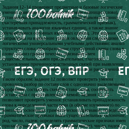
Задания 12–14 проверяют предметные и базовые логические
умения: сравнивать различные языковые единицы (слова),
устанавливать основания для сравнения языковых единиц
(частеречная принадлежность, грамматический признак),
устанавливать аналогии языковых единиц, а также знание
обучающимися основных языковых единиц. Эти задания
направлены на выявление уровня овладения следующими
логическими универсальными учебными действиями: анализ
структуры слова; преобразование структурной схемы слова в
слово; анализ грамматических признаков имен
существительных, имен прилагательных, глаголов;
установление причинноследственных связей при выявлении
этих признаков; построение логической цепи рассуждений.
Таким образом: задание 12 позволяет проверить умения
проводить разбор по составу слов с однозначно выделяемыми
морфемами, составлять схему состава слова, соотносить
состав слова с представленной схемой; задания 13–14 –
позволяют проверить умения: устанавливать принадлежность
слова к определенной части речи (в объеме изученного) по
комплексу освоенных грамматических признаков; определять
грамматические признаки имен существительных: склонение,
род, число, падеж; определять грамматические признаки имен
прилагательных: род (в единственном числе), число, падеж;