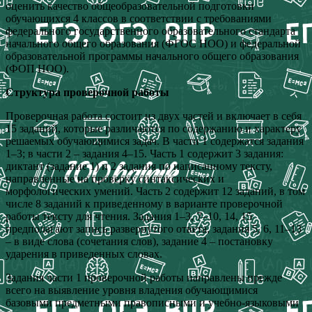
оценить качество общеобразовательной подготовки
обучающихся 4 классов в соответствии с требованиями
федерального государственного образовательного стандарта
начального общего образования (ФГОС НОО) и федеральной
образовательной программы начального общего образования
(ФОП НОО).
Структура проверочной работы
Проверочная работа состоит из двух частей и включает в себя
15 заданий, которые различаются по содержанию и характеру
решаемых обучающимися задач. В части 1 содержатся задания
1–3; в части 2 – задания 4–15. Часть 1 содержит 3 задания:
диктант (задание 1) и 2 задания по написанному тексту,
направленные на проверку синтаксических и
морфологических умений. Часть 2 содержит 12 заданий, в том
числе 8 заданий к приведенному в варианте проверочной
работы тексту для чтения. Задания 1–3, 7–10, 14, 15
предполагают запись развернутого ответа, задания 5, 6, 11–13
– в виде слова (сочетания слов), задание 4 – постановку
ударения в приведенных словах.
Задания части 1 проверочной работы направлены прежде
всего на выявление уровня владения обучающимися
базовыми предметными правописными и учебно-языковыми