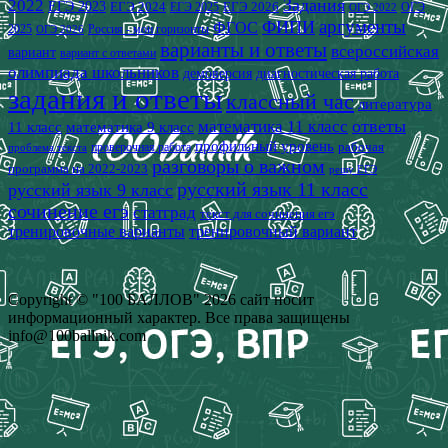
2022
Задания
ЕГЭ 2023
ЕГЭ 2024
ЕГЭ 2026
ЕГЭ 2025
ОГЭ
ОГЭ 2022
аргументы
ФИПИ
ФГОС
2025
Россия - мои горизонты
ОГЭ 2026
варианты и ответы
всероссийская
вариант
вариант с ответами
олимпиада школьников
демоверсия
диагностическая работа
задания и ответы
классный час
литература
математика 11 класс
ответы
11 класс
математика 9 класс
профильный уровень
рабочая
проверочная работа
проблема текста
разговоры о важном
программа на 2022-2023
решу ЕГЭ
русский язык 11 класс
русский язык 9 класс
сочинение егэ
статград
текст для сочинения егэ
тренировочные варианты
тренировочный вариант
Copyright © "100 БАЛЛОВ" 2026 сайт носит
информационный характер. Все права защищены
info@100ballnik.com