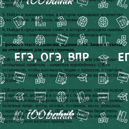
ворота.
5. Найди и выпиши слово, в котором одинаковое количество
букв и звуков. Яма, уголь, пень, рожки.
6. Найди в предложении слово, в котором допущена ошибка.
Запиши это слово правильно. На пруду качалась лотка.
Прочитай текст и выполни задания 7–14. Запиши ответы
на отведённых для этого строчках.
(1)В городе Ростове-на-Дону на Пушкинской улице стоит
необычный памятник – памятник коробейнику. (2)Его
установили, чтобы напомнить людям о прошлом, о торговле
на улицах, о людях, которые зарабатывали на жизнь честным
трудом.
(3)Коробейники были уличными торговцами. (4)Они ходили
по ярмаркам, деревням и городам с большим ящиком –
коробом, висящим на ремне. (5)В этом коробе лежали разные
полезные вещи: ленты, иголки, пуговицы, мыло, зеркальца,
сладости и даже игрушки. (6)Такие продавцы были очень
популярны. (7)Они знали, как заинтересовать покупателя, и
часто говорили весёлые прибаутки.