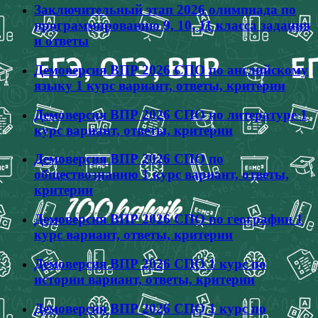
Заключительный этап 2026 олимпиада по
программированию 9, 10, 11 класса задания
и ответы
Демоверсия ВПР 2026 СПО по английскому
языку 1 курс вариант, ответы, критерии
Демоверсия ВПР 2026 СПО по литературе 1
курс вариант, ответы, критерии
Демоверсия ВПР 2026 СПО по
обществознанию 1 курс вариант, ответы,
критерии
Демоверсия ВПР 2026 СПО по географии 1
курс вариант, ответы, критерии
Демоверсия ВПР 2026 СПО 1 курс по
истории вариант, ответы, критерии
Демоверсия ВПР 2026 СПО 1 курс по