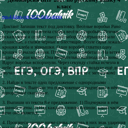
класс
rus-4-klass-vpr-2027-fioko-demo
Диктант Запиши текст под диктовку. Весёлые воробьи Рано
утром во двор прилетела стайка весёлых воробьёв. Птички
искали корм и сели на высокий забор. Их пёрышки были
пушистые, а глазки чёрные и блестящие. Возле сарая лежали
крошки хлеба и зёрнышки. Один воробей схватил одну
крошку. Началась возня. Птички громко щебетали. На ветке
сидела чёрная кошка. Она внимательно наблюдала за ними.
Вдруг воробьи вспорхнули. Через секунду стайка исчезла в
небе. Кошка фыркнула и ушла за сарай. А в воздухе ещё долго
звучало весёлое чириканье. (77 слов вместе с заголовком)
2. Найди в тексте одно предложение с однородными
сказуемыми. Выпиши это предложение и подчеркни в нём
однородные сказуемые.
3. Выпиши из текста 8-е предложение. 1) Подчеркни в нём
главные члены. 2) Над каждым словом напиши, какой частью
речи оно является.
4. Произнеси данные ниже слова, поставь в них знак ударения
над ударными гласными. Жаворонок, кладовая, самовар,