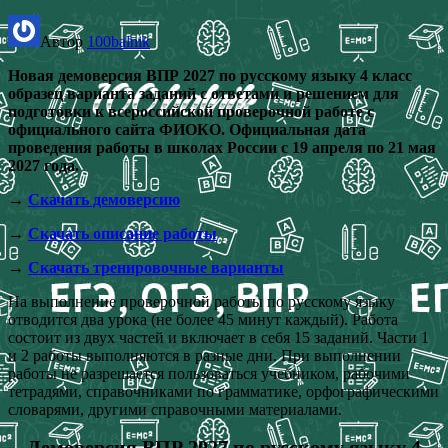
Автор
100balnik
Новая демоверсия ВПР 2027 по русскому языку 4 класс
образец варианта заданий с ответами и решением для
подготовки к всероссийской проверочной работе с
официального сайта ФИОКО. Официальная дата
проведения работы в школах России с 19 апреля по 21 мая
2027 года.
→
Скачать демоверсию
→
Скачать описание работы
→
Скачать тренировочные варианты
На выполнение проверочной работы по русскому языку
отводится два урока (не более 45 минут каждый). Работа
состоит из двух частей и включает в себя 15 заданий. Части 1
и 2 работы выполняются в разные дни. При выполнении
работы не разрешается пользоваться учебником, рабочими
тетрадями, справочниками по грамматике, орфографическими
словарями, другими справочными материалами.
Демоверсия ВПР 2027 по русскому языку 4