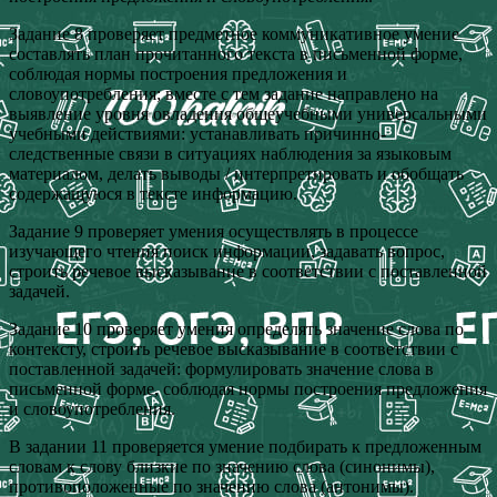
Задание 8 проверяет предметное коммуникативное умение
составлять план прочитанного текста в письменной форме,
соблюдая нормы построения предложения и
словоупотребления; вместе с тем задание направлено на
выявление уровня овладения общеучебными универсальными
учебными действиями: устанавливать причинно-
следственные связи в ситуациях наблюдения за языковым
материалом, делать выводы / интерпретировать и обобщать
содержащуюся в тексте информацию.
Задание 9 проверяет умения осуществлять в процессе
изучающего чтения поиск информации, задавать вопрос,
строить речевое высказывание в соответствии с поставленной
задачей.
Задание 10 проверяет умения определять значение слова по
контексту, строить речевое высказывание в соответствии с
поставленной задачей: формулировать значение слова в
письменной форме, соблюдая нормы построения предложения
и словоупотребления.
В задании 11 проверяется умение подбирать к предложенным
словам к слову близкие по значению слова (синонимы),
противоположенные по значению слова (антонимы).