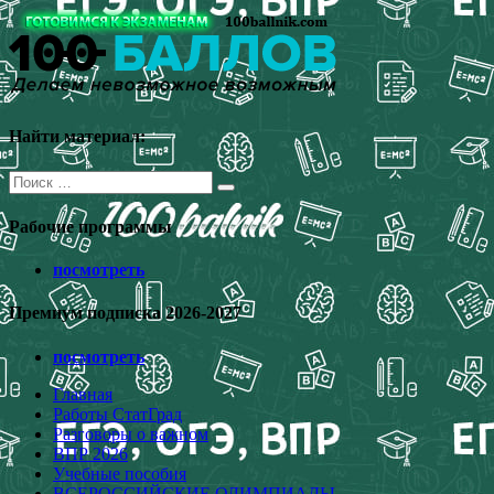
Перейти
к
содержимому
Найти материал:
Поиск
для:
Рабочие программы
посмотреть
Премиум подписка 2026-2027
посмотреть
Главная
Работы СтатГрад
Разговоры о важном
ВПР 2026
Учебные пособия
ВСЕРОССИЙСКИЕ ОЛИМПИАДЫ