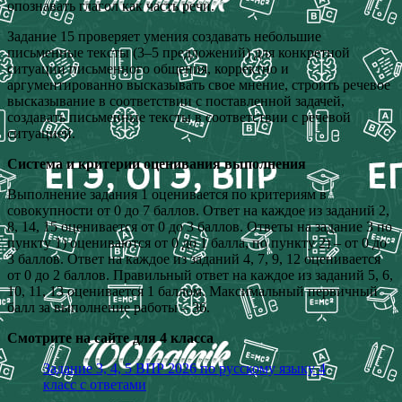
опознавать глагол как часть речи.
Задание 15 проверяет умения создавать небольшие
письменные тексты (3–5 предложений) для конкретной
ситуации письменного общения, корректно и
аргументированно высказывать свое мнение, строить речевое
высказывание в соответствии с поставленной задачей,
создавать письменные тексты в соответствии с речевой
ситуацией.
Система и критерии оценивания выполнения
Выполнение задания 1 оценивается по критериям в
совокупности от 0 до 7 баллов. Ответ на каждое из заданий 2,
8, 14, 15 оценивается от 0 до 3 баллов. Ответы на задание 3 по
пункту 1) оцениваются от 0 до 1 балла, по пункту 2) – от 0 до
3 баллов. Ответ на каждое из заданий 4, 7, 9, 12 оценивается
от 0 до 2 баллов. Правильный ответ на каждое из заданий 5, 6,
10, 11, 13 оценивается 1 баллом. Максимальный первичный
балл за выполнение работы – 36.
Смотрите на сайте для 4 класса
Задание 3, 4, 5 ВПР 2026 по русскому языку 4
класс с ответами