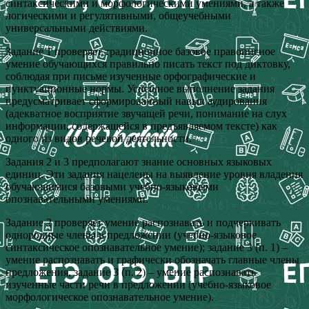
синтаксическими и морфологическими умениями, а также
логическими и регулятивными, общеучебными
универсальными действиями.
Задание 1 проверяет традиционное базовое правописное
умение обучающихся правильно писать текст под диктовку,
соблюдая при письме изученные орфографические и
пунктуационные нормы. Успешное выполнение задания
предусматривает сформированный навык аудирования
(адекватное восприятие звучащей речи, понимание на слух
информации, содержащейся в предъявляемом тексте) как
одного из видов речевой деятельности.
Задания 2 и 3 предполагают знание основных языковых
единиц. Эти задания нацелены на выявление уровня владения
обучающимися базовыми учебно-языковыми
опознавательными умениями.
Задание 2 проверяет умение распознавать и подчеркивать
однородные члены в предложении (учебно-языковое
синтаксическое опознавательное умение); задание 3 (п. 1) –
умение распознавать и графически обозначать главные члены
предложения, задание 3 (п. 2) – умение распознавать
изученные части речи в предложении (учебно-языковое
морфологическое опознавательное умение).