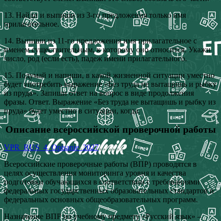
13. Найди и выпиши из 3-го предложения только имя
прилагательное.
14. Выпиши из 11-го предложения имя прилагательное с
именем существительным, к которому оно относится. Укажи
число, род (если есть), падеж имени прилагательного.
15. Подумай и напиши, в какой жизненной ситуации уместно
будет употребить выражение «Без труда не вытащишь и рыбку
из пруда». Запиши ответ на вопрос в виде продолжения
фразы. Ответ. Выражение «Без труда не вытащишь и рыбку из
пруда» будет уместно в ситуации, когда.
Описание всероссийской проверочной работы
VPR_RUS_4_Opisanie_2027
Всероссийские проверочные работы (ВПР) проводятся в
целях осуществления мониторинга уровня и качества
подготовки обучающихся в соответствии с требованиями
федеральных государственных образовательных стандартов и
федеральных основных общеобразовательных программ.
Назначение ВПР по учебному предмету «Русский язык» –