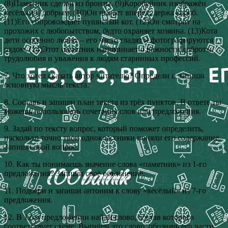
(8)Памятник сделан из бронзы. (9)Коробейник изображён
весёлым и добрым. (10)Он шагает вперёд, держа короб.
(11)Его сопровождает пушистый кот. (12)Он смотрит на
прохожих с любопытством, будто охраняет хозяина. (13)Кота
дети особенно любят – его часто гладят и фотографируются
рядом. (14)Этот памятник напоминает о важности доброты,
трудолюбия и уважения к людям старинных профессий.
7. Что хотел сказать автор читателю? Определи и запиши
основную мысль текста.
8. Составь и запиши план текста из трёх пунктов. В ответе ты
можешь использовать сочетания слов или предложения.
9. Задай по тексту вопрос, который поможет определить,
насколько точно твои одноклассники поняли его содержание.
Запиши свой вопрос.
10. Как ты понимаешь значение слова «памятник» из 1-го
предложения? Запиши своё объяснение.
11. Подбери и запиши антоним к слову «весёлый» из 7-го
предложения.
12. В 12-м предложении найди слово, состав которого
соответствует схеме: Выпиши это слово, обозначь его части.