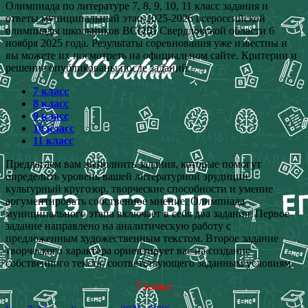
Олимпиада по литературе 7, 8, 9, 10, 11 класс задания и
ответы муниципальный этап 2025-2026 всероссийской
олимпиады школьников ВСОШ Свердловской области 6
ноября 2025 года. Результаты соревнования уже известны и
вы можете их посмотреть на официальном сайте. Критерии и
решение опубликованы после заданий.
7 класс
8 класс
9 класс
10 класс
11 класс
Предлагаем вам выполнить задания, которые помогут
определить уровень вашей литературной эрудиции,
культурный кругозор, творческие способности и умение
аргументировать собственное мнение. Олимпиада
муниципального этапа включает в себя два задания. Первое
задание направлено на аналитическую работу с
предложенным художественным текстом. Второе задание
творческого характера ориентирует вас на создание
собственного текста, соответствующего заданным условиям.
7 класс