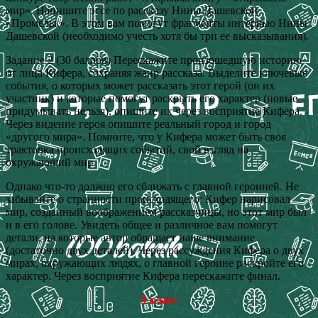
мир». Напишите эссе по рассказу Нины Дашевской
«Промельк». В этом вам помогут фрагменты интервью Нины
Дашевской (необходимо учесть хотя бы три ее высказывания).
Задание 2 (30 баллов) Перескажите произошедшую историю
от лица Кифера, сохраняя жанр рассказа. Выделите ключевые
события, о которых может рассказать этот герой (он их
участник) и которые помогут раскрыть его характер (новые
придумывать нельзя), опишите их через восприятие Кифера.
Через видение героя опишите реальный город и город
«другого мира». Помните, что у Кифера может быть своя
трактовка происходящих событий, свой взгляд на
окружающий мир.
Однако что-то должно его сближать с главной героиней. Не
забывайте о странности происходящего: Кифер нарисовал
мир, созданный воображением рассказчицы, но этот мир был
и в его голове. Увидеть общее и различное вам помогут
детали, на которые автор обращает наше внимание
(достаточно двух деталей). Через рассуждения Кифера о двух
мирах, окружающих людях, о главной героине раскройте его
характер. Через восприятие Кифера перескажите финал.
9 класс