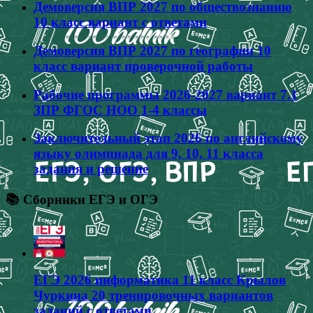
Демоверсия ВПР 2027 по обществознанию
10 класс вариант с ответами
Демоверсия ВПР 2027 по географии 10
класс вариант проверочной работы
Рабочие программы 2026-2027 вариант 7.1
ЗПР ФГОС НОО 1-4 классы
Заключительный этап 2026 по английскому
языку олимпиада для 9, 10, 11 класса
задания и решение
📚 Сборники ЕГЭ и ОГЭ
ЕГЭ 2026 информатика 11 класс Крылов
Чуркина 20 тренировочных вариантов
заданий с ответами