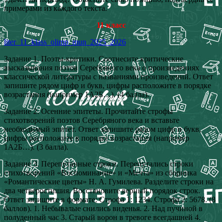
примерами из каждого текста.
11 класс
liter_11_klass_olimp_mun_2025_2026
Задание 1. Поэты-критики. Соотнесите критические
высказывания поэтов Серебряного века о произведениях
классической литературы с названиями произведений. Ответ
запишите рядом цифр и букв, цифры расположите в порядке
возрастания (например 1А2Б…). (4 балла).
Задание 2. Осенние эпитеты. Прочитайте строфы
стихотворений поэтов Серебряного века и вставьте
необходимый эпитет. Ответ запишите рядом цифр и букв,
цифры расположите в порядке возрастания (например
1А2Б…). (3 балла).
Задание 3. Перепутанные строки. Перепутались строки
стихотворений «Воспоминание» и «Мечта» из сборника
«Романтические цветы» Н. А. Гумилева. Разделите строки на
два четверостишия. Восстановите верный порядок строк.
Ответ запишите в формате: Строфа 1: 1234. Строфа 2: 5678. (8
баллов). 1. Небывалые снились виденья. 2. Над пучиной в
полуденный час 3. Старый ворон в тревоге всегдашней 4.