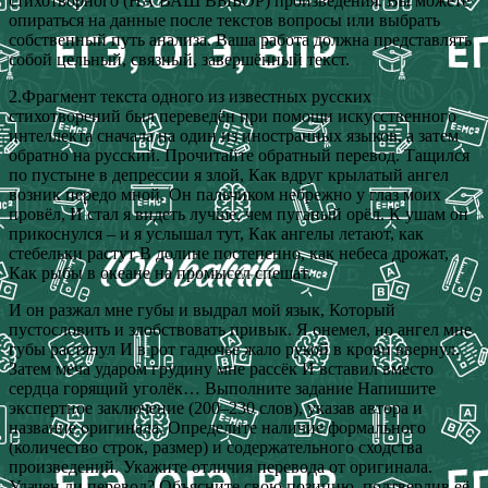
стихотворного (НА ВАШ ВЫБОР) произведения. Вы можете
опираться на данные после текстов вопросы или выбрать
собственный путь анализа. Ваша работа должна представлять
собой цельный, связный, завершённый текст.
2.Фрагмент текста одного из известных русских
стихотворений был переведён при помощи искусственного
интеллекта сначала на один из иностранных языков, а затем
обратно на русский. Прочитайте обратный перевод. Тащился
по пустыне в депрессии я злой, Как вдруг крылатый ангел
возник передо мной. Он пальчиком небрежно у глаз моих
провёл, И стал я видеть лучше, чем пуганый орёл. К ушам он
прикоснулся – и я услышал тут, Как ангелы летают, как
стебельки растут В долине постепенно, как небеса дрожат,
Как рыбы в океане на промысел спешат.
И он разжал мне губы и выдрал мой язык, Который
пустословить и злобствовать привык. Я онемел, но ангел мне
губы растянул И в рот гадючье жало рукой в крови ввернул.
Затем меча ударом грудину мне рассёк И вставил вместо
сердца горящий уголёк… Выполните задание Напишите
экспертное заключение (200–230 слов), указав автора и
название оригинала. Определите наличие формального
(количество строк, размер) и содержательного сходства
произведений. Укажите отличия перевода от оригинала.
Удачен ли перевод? Объясните свою позицию, подтвердив её