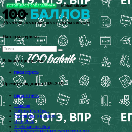
Перейти
к
содержимому
Найти материал:
Поиск
для:
Рабочие программы
посмотреть
Премиум подписка 2026-2027
посмотреть
Главная
Работы СтатГрад
Разговоры о важном
ВПР 2026
Учебные пособия
ВСЕРОССИЙСКИЕ ОЛИМПИАДЫ