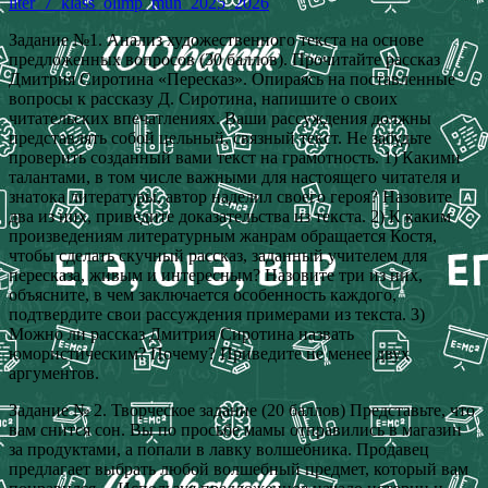
liter_7_klass_olimp_mun_2025_2026
Задание №1. Анализ художественного текста на основе
предложенных вопросов (30 баллов). Прочитайте рассказ
Дмитрия Сиротина «Пересказ». Опираясь на поставленные
вопросы к рассказу Д. Сиротина, напишите о своих
читательских впечатлениях. Ваши рассуждения должны
представлять собой цельный, связный текст. Не забудьте
проверить созданный вами текст на грамотность. 1) Какими
талантами, в том числе важными для настоящего читателя и
знатока литературы, автор наделил своего героя? Назовите
два из них, приведите доказательства из текста. 2) К каким
произведениям литературным жанрам обращается Костя,
чтобы сделать скучный рассказ, заданный учителем для
пересказа, живым и интересным? Назовите три из них,
объясните, в чем заключается особенность каждого,
подтвердите свои рассуждения примерами из текста. 3)
Можно ли рассказ Дмитрия Сиротина назвать
юмористическим? Почему? Приведите не менее двух
аргументов.
Задание № 2. Творческое задание (20 баллов) Представьте, что
вам снится сон. Вы по просьбе мамы отправились в магазин
за продуктами, а попали в лавку волшебника. Продавец
предлагает выбрать любой волшебный предмет, который вам