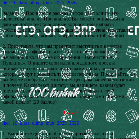
liter_9_klass_olimp_mun_2025_2026
Задание 1. Прочитайте рассказ Тэффи. Выполните его
целостный анализ. При анализе Вы можете опираться на
данные после текста опорные вопросы или выбрать
собственный путь анализа. Ваша работа должна представлять
собой цельный, связный, завершённый текст (60 баллов).
2. Представьте, что вам предстоит выступить в качестве
художника – оформителя и расписать рисунками стены
начальной школы. Тема оформления «Творчество А.С.
Пушкина». Опишите свои идеи для данного проекта,
опираясь на собственный читательский опыт, возраст детей,
которые будут проводить там свои перемены. Продумайте, что
вы будете изображать, что станет центром вашей композиции
и почему. Какой текст (цитату) вы напишете, каким будет
цветовое решение? Возможно, вы сопроводите своё
оформление какими-то объёмными элементами? Какими и с
какой целью? (20 баллов).
10 класс
liter_10_klass_olimp_mun_2025_2026
1. Выполните целостный анализ прозаического или