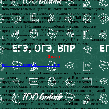
понравился… Используя предложенное начало истории и
опираясь на поставленные вопросы, напишите
повествовательный, цельный, связный текст, включающий в
себя завязку, развитие действия, кульминацию (наиболее
напряжённый момент истории) и развязку. Дайте созданному
вами тексту название и не забудьте проверить его на
грамотность. 1) Опишите волшебный магазин, товары и
продавца-волшебника. 2) Что вы чувствовали, оказавшись в
таком необычном месте? 3) Расскажите, что вы решили
выбрать в чудесном магазине и почему? 4) Что происходило с
вами в этой истории дальше? 5) Пригодился ли вам
волшебный предмет?
8 класс
liter_8_klass_olimp_mun_2025_2026
1. Прочитайте рассказ Нины Дашевской «Промельк» и
фрагменты из ее интервью журналистам. Выполните
предлагаемое ниже задание. Нина Дашевская в одном из
интервью сказала, что ей хочется, чтобы книги современных
авторов «доходили до самых разных детей в нашей огромной
стране… А для этого нужны разговоры о современной
детской литературе». Вам предлагается принять участие в
таком разговоре. Представьте, что в вашей школе проводится
конкурс творческих работ «Открывая книгу – открываем