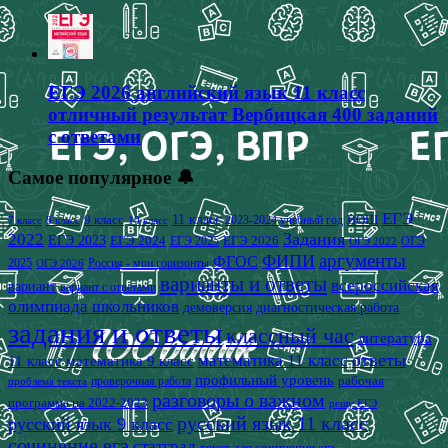
ЕГЭ 2026 английский язык 11 класс
отличный результат Вербицкая 400 заданий
с ответами
Самое популярное 🔔
ЕГЭ
9 класс
11 класс
2023-2024 учебный год
ВОШ
7 класс
8 класс
10 класс
2022
Задания
ЕГЭ 2023
ЕГЭ 2024
ЕГЭ 2026
ЕГЭ 2025
ОГЭ
ОГЭ 2022
аргументы
ФИПИ
ФГОС
2025
Россия - мои горизонты
ОГЭ 2026
варианты и ответы
всероссийская
вариант
вариант с ответами
олимпиада школьников
демоверсия
диагностическая работа
задания и ответы
классный час
литература
математика 11 класс
ответы
11 класс
математика 9 класс
профильный уровень
рабочая
проверочная работа
проблема текста
разговоры о важном
программа на 2022-2023
решу ЕГЭ
русский язык 11 класс
русский язык 9 класс
сочинение егэ
статград
текст для сочинения егэ