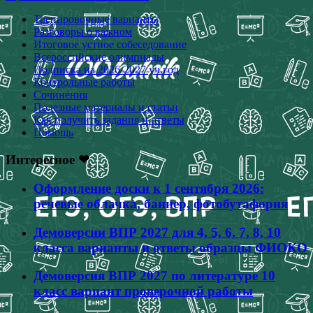
Тренировочные варианты
Разговоры о важном
Итоговое устное собеседование
Всероссийские олимпиады
Подписка на 2026-2027 уч.год
Контрольные работы
Сочинения
Полезные материалы и статьи
Как получить задания и ответы
Помощь
Интересное ❤
Оформление доски к 1 сентября 2026:
речевые облачка, баннер, фотобутафория
Демоверсии ВПР 2027 для 4, 5, 6, 7, 8, 10
класса варианты и ответы образцы ФИОКО
Демоверсия ВПР 2027 по литературе 10
класс вариант проверочной работы