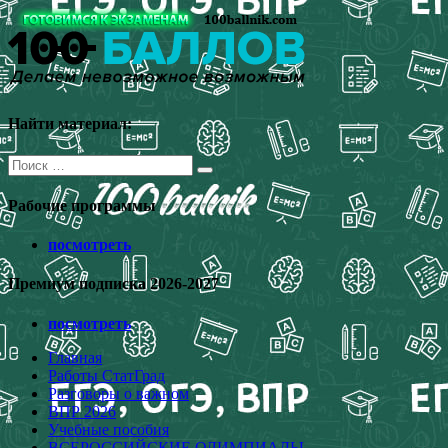
Перейти
к
содержимому
Найти материал:
Поиск
для:
Рабочие программы
посмотреть
Премиум подписка 2026-2027
посмотреть
Главная
Работы СтатГрад
Разговоры о важном
ВПР 2026
Учебные пособия
ВСЕРОССИЙСКИЕ ОЛИМПИАДЫ