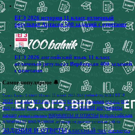
ЕГЭ 2026 история 11 класс отличный
результат Артасов 500 заданий с ответами
ЕГЭ 2026 английский язык 11 класс
отличный результат Вербицкая 400 заданий
с ответами
Самое популярное 🔔
ЕГЭ
9 класс
11 класс
2023-2024 учебный год
ВОШ
7 класс
8 класс
10 класс
2022
Задания
ЕГЭ 2023
ЕГЭ 2024
ЕГЭ 2026
ЕГЭ 2025
ОГЭ
ОГЭ 2022
аргументы
ФИПИ
ФГОС
2025
Россия - мои горизонты
ОГЭ 2026
варианты и ответы
всероссийская
вариант
вариант с ответами
олимпиада школьников
демоверсия
диагностическая работа
задания и ответы
классный час
литература