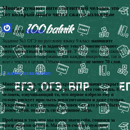
Многие думают: интеллигентный человек это
тот который много читал сжатое изложение
Автор
100balnik
Задание №1 ОГЭ по русскому языку 9 класс
напишите
сжатое изложение по заданному тексту многие думают:
интеллигентный человек это тот
. Учтите, что вы должны
передать главное содержание как каждой микротемы, так и
всего текста в целом. Объем изложения –
не менее 70 слов
.
Сжатое изложение:
Многие думают, что быть искренним — значит открыто
говорить то, что думаешь, и делать то, что говоришь. Но
человек, озвучивающий то, что первое взбрело ему в
голову, рискует прослыть невоспитанным и даже глупым.
Искренний и естественный человек тот, кто умеет быть
самим собой, показать своё истинное лицо.
Проблема в том, что мы плохо знаем себя, гонимся за
призрачными целями. Мало кто считает нужным