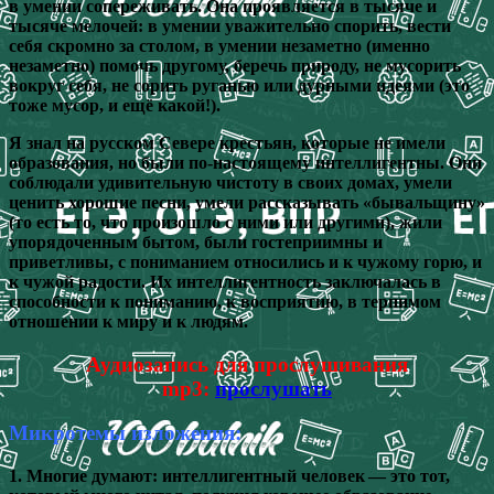
в умении сопереживать. Она проявляется в тысяче и
тысяче мелочей: в умении уважительно спорить, вести
себя скромно за столом, в умении незаметно (именно
незаметно) помочь другому, беречь природу, не мусорить
вокруг себя, не сорить руганью или дурными идеями (это
тоже мусор, и ещё какой!).
Я знал на русском Севере крестьян, которые не имели
образования, но были по-настоящему интеллигентны. Они
соблюдали удивительную чистоту в своих домах, умели
ценить хорошие песни, умели рассказывать «бывальщину»
(то есть то, что произошло с ними или другими), жили
упорядоченным бытом, были гостеприимны и
приветливы, с пониманием относились и к чужому горю, и
к чужой радости. Их интеллигентность заключалась в
способности к пониманию, к восприятию, в терпимом
отношении к миру и к людям.
Аудиозапись для прослушивания
mp3:
прослушать
Микротемы изложения:
1. Многие думают: интеллигентный человек — это тот,