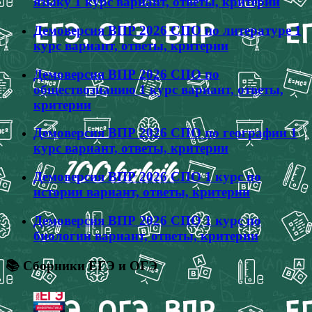
языку 1 курс вариант, ответы, критерии
Демоверсия ВПР 2026 СПО по литературе 1
курс вариант, ответы, критерии
Демоверсия ВПР 2026 СПО по
обществознанию 1 курс вариант, ответы,
критерии
Демоверсия ВПР 2026 СПО по географии 1
курс вариант, ответы, критерии
Демоверсия ВПР 2026 СПО 1 курс по
истории вариант, ответы, критерии
Демоверсия ВПР 2026 СПО 1 курс по
биологии вариант, ответы, критерии
📚 Сборники ЕГЭ и ОГЭ