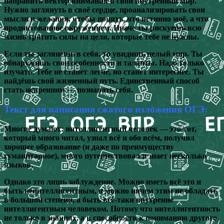
направить вектор внимания в свой внутренний мир.
Нужно заглянуть в своё сердце, проанализировать свои
мысли и желания, чтобы понять, что истинно моё, а что
продиктованное окружением. Иначе ты рискуешь всю
жизнь тратить силы на цели, которые тебе не нужны.
Если ты заглянешь в себя, то увидишь целый мир. Ты
обнаружишь свои особенности и таланты. Надо только
изучать. Тебе не станет легче, но станет интереснее. Ты
найдёшь свой жизненный путь. Единственный способ
стать искренним — познавать себя.
Текст для написания сжатого изложения ОГЭ:
Многие думают: интеллигентный человек — это тот,
который много читал, узнал всё и обо всём, получил
хорошее образование (и даже по преимуществу
гуманитарное), много путешествовал и знает несколько
языков.
Однако это лишь заблуждение. Можно иметь всё это и
быть неинтеллигентным, и можно ничем этим не обладать
в большой степени, а быть всё-таки внутренне
интеллигентным человеком. Потому что интеллигентность
не только в знаниях, а в способности к пониманию другого,