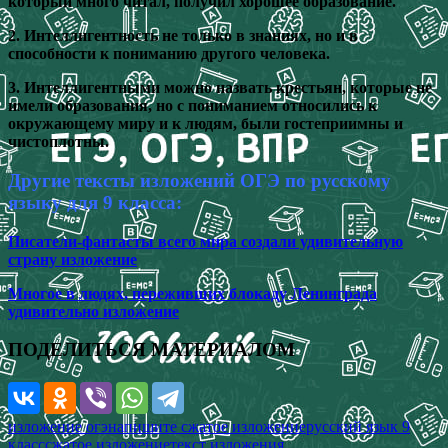
который много читал, получил хорошее образование.
2. Интеллигентность не только в знаниях, но и в
способности к пониманию другого человека.
3. Интеллигентными можно назвать крестьян, которые не
имели образования, но с пониманием относились к
окружающему миру и к людям, были гостеприимны и
чистоплотны.
Другие тексты изложений ОГЭ по русскому
языку для 9 класса:
Писатели-фантасты всего мира создали удивительную
страну изложение
Многое в людях, переживших блокаду Ленинграда
удивительно изложение
ПОДЕЛИТЬСЯ МАТЕРИАЛОМ
изложение огэ
напишите сжатое изложение
русский язык 9
класс
сжатое изложение
текст изложения