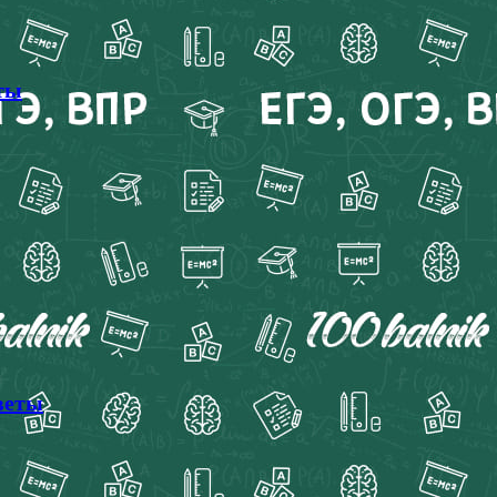
еты
веты