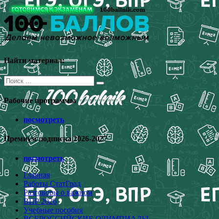
Перейти
к
содержимому
Найти материал:
Поиск
для:
Рабочие программы
посмотреть
Премиум подписка 2026-2027
посмотреть
Главная
Работы СтатГрад
Разговоры о важном
ВПР 2026
Учебные пособия
ВСЕРОССИЙСКИЕ ОЛИМПИАДЫ