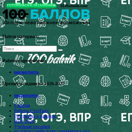
Перейти
к
содержимому
Найти материал:
Поиск
для:
Рабочие программы
посмотреть
Премиум подписка 2026-2027
посмотреть
Главная
Работы СтатГрад
Разговоры о важном
ВПР 2026
Учебные пособия
ВСЕРОССИЙСКИЕ ОЛИМПИАДЫ