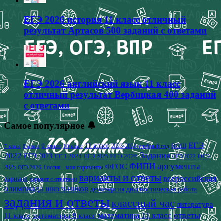
ЕГЭ 2026 история 11 класс отличный
результат Артасов 500 заданий с ответами
ЕГЭ 2026 английский язык 11 класс
отличный результат Вербицкая 400 заданий
с ответами
Самое популярное 🔔
ЕГЭ
9 класс
11 класс
2023-2024 учебный год
ВОШ
7 класс
8 класс
10 класс
2022
Задания
ЕГЭ 2023
ЕГЭ 2024
ЕГЭ 2026
ЕГЭ 2025
ОГЭ
ОГЭ 2022
аргументы
ФИПИ
ФГОС
2025
Россия - мои горизонты
ОГЭ 2026
варианты и ответы
всероссийская
вариант
вариант с ответами
олимпиада школьников
демоверсия
диагностическая работа
задания и ответы
классный час
литература
математика 11 класс
ответы
11 класс
математика 9 класс