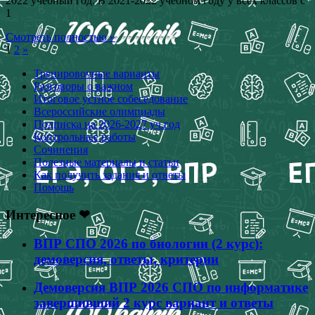
2022 учебный год. В 2021-2022 учебном году у всех классов с
1
Смотреть полностью »
1
2
»
Тренировочные варианты
Разговоры о важном
Итоговое устное собеседование
Всероссийские олимпиады
Подписка на 2026-2027 уч.год
Контрольные работы
Сочинения
Полезные материалы и статьи
Как получить задания и ответы
Помощь
Интересное ❤
ВПР СПО 2026 по биологии (2 курс):
демоверсия, ответы, критерии
Демоверсия ВПР 2026 СПО по информатике
завершивший 2 курс вариант и ответы