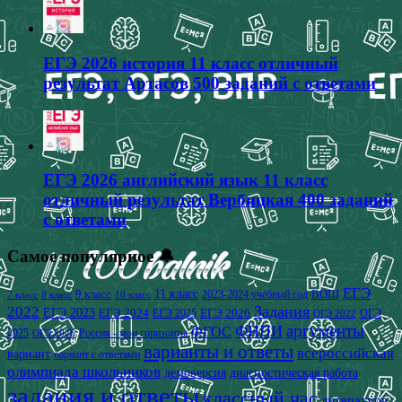
ЕГЭ 2026 история 11 класс отличный
результат Артасов 500 заданий с ответами
ЕГЭ 2026 английский язык 11 класс
отличный результат Вербицкая 400 заданий
с ответами
Самое популярное 🔔
ЕГЭ
9 класс
11 класс
2023-2024 учебный год
ВОШ
7 класс
8 класс
10 класс
2022
Задания
ЕГЭ 2023
ЕГЭ 2024
ЕГЭ 2026
ЕГЭ 2025
ОГЭ
ОГЭ 2022
аргументы
ФИПИ
ФГОС
2025
Россия - мои горизонты
ОГЭ 2026
варианты и ответы
всероссийская
вариант
вариант с ответами
олимпиада школьников
демоверсия
диагностическая работа
задания и ответы
классный час
литература