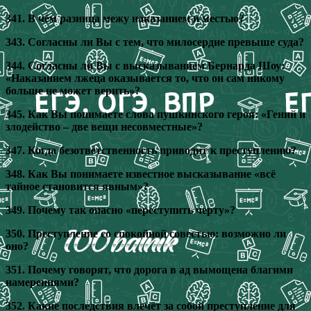
341. В чём разница межу наказанием и местью?
343. Согласны ли Вы с тем, что милосердие превыше суда?
344. Согласны ли Вы с высказыванием Бернарда Шоу:
«Наказанием лжеца оказывается то, что он сам никому
больше не может верить»?
345. Как Вы понимаете слова пушкинского героя: «Гений и
злодейство – две вещи несовместные»?
347. Когда безответственность приводит к преступлению?
348. Как Вы понимаете известное высказывание «всё
тайное становится явным»?
349. Почему так опасно «переступить черту»?
350. Преступление со спокойной совестью: возможно ли
оно?
351. Почему говорят, что дорога в ад вымощена благими
намерениями?
352. Какие последствия влечёт за собой преступление для