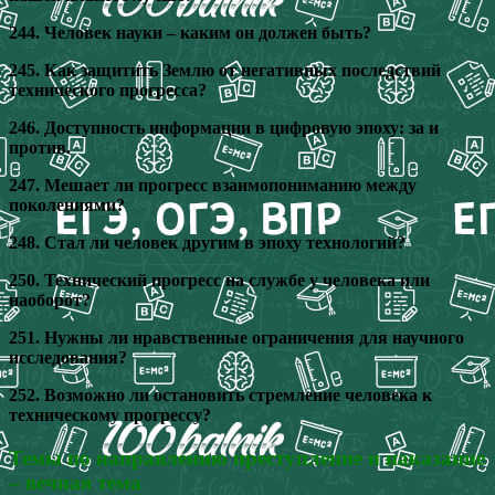
244. Человек науки – каким он должен быть?
245. Как защитить Землю от негативных последствий
технического прогресса?
246. Доступность информации в цифровую эпоху: за и
против.
247. Мешает ли прогресс взаимопониманию между
поколениями?
248. Стал ли человек другим в эпоху технологий?
250. Технический прогресс на службе у человека или
наоборот?
251. Нужны ли нравственные ограничения для научного
исследования?
252. Возможно ли остановить стремление человека к
техническому прогрессу?
Темы по направлению преступление и наказание
– вечная тема