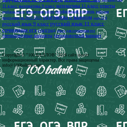
математика 11 класс
ответы
11 класс
математика 9 класс
профильный уровень
рабочая
проверочная работа
проблема текста
разговоры о важном
программа на 2022-2023
решу ЕГЭ
русский язык 11 класс
русский язык 9 класс
сочинение егэ
статград
текст для сочинения егэ
тренировочные варианты
тренировочный вариант
Copyright © "100 БАЛЛОВ" 2026 сайт носит
информационный характер. Все права защищены
info@100ballnik.com