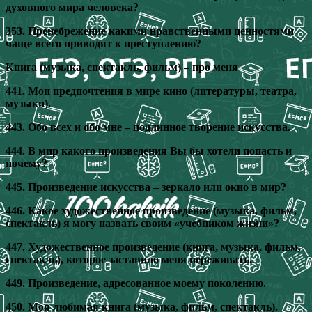
духовного мира человека?
353. Пренебрежение какими нравственными ценностями
чаще всего приводят к преступлению?
Книга (музыка, спектакль, фильм) – про меня
441. Мои предпочтения в мире кино (литературы, театра,
музыки).
443. Обо всех и обо мне – подлинное творение искусства.
444. В мир какого произведения Вы бы хотели попасть и
почему?
445. Произведение искусства – зеркало или окно в мир?
446. Какое художественное произведение (музыка, фильм,
спектакль) я могу назвать своим «учебником жизни»?
447. Художественное произведение (книга, музыка, фильм,
спектакль), которое заставило меня переживать.
449. Произведение, адресованное моему поколению.
450. Моя любимая книга (музыка, фильм, спектакль).