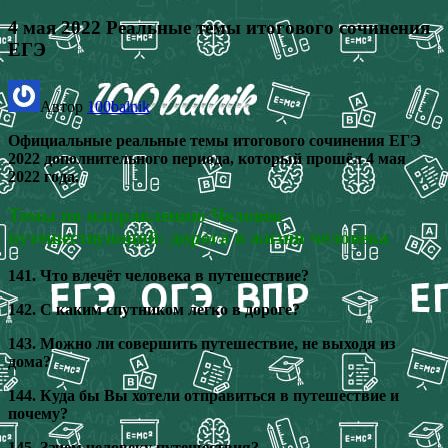
4 мая 2022 Реальные темы итогового сочинения
ЕГЭ
Автор
100balnik
Официальные реальные темы итогового сочинения ЕГЭ
2022 дополнительного периода, который прошёл 4 мая
2022 года.
Темы по направлению
Человек
путешествующий: дорога в жизни человека
141. Что влечёт человека в путешествие?
142. С каким спутником легко в дороге?
143. Можно ли совершить путешествие, не выходя из
дома?
144. Куда бы Вы хотели отправиться в путешествие и
почему?
145. Зачем человеку путешествия?