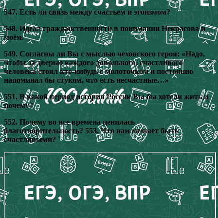
547. Есть ли связь между счастьем и эгоизмом?
548. Идеал гражданственности в понимании Некрасова и
моём.
549. Согласны ли Вы с мыслью чеховского героя: «Надо,
чтобы за дверью каждого довольного, счастливого
человека стоял кто-нибудь с молоточком и постоянно
напоминал бы стуком, что есть несчастные…»
551. В какой период истории России Вы бы хотели жить и
почему?
552. Почему во все времена ценилась
благотворительность? 553. Что нам мешает быть
счастливыми?