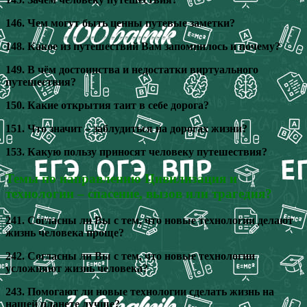
146. Чем могут быть ценны путевые заметки?
148. Какое из путешествий Вам запомнилось и почему?
149. В чём достоинства и недостатки виртуального
путешествия?
150. Какие открытия таит в себе дорога?
151. Что значит – заблудиться на дорогах жизни?
153. Какую пользу приносят человеку путешествия?
Темы по направлению
Цивилизация и
технологии – спасение, вызов или трагедия?
241. Согласны ли Вы с тем, что новые технологии делают
жизнь человека проще?
242. Согласны ли Вы с тем, что новые технологии
усложняют жизнь человека?
243. Помогают ли новые технологии сделать жизнь на
нашей планете лучше?