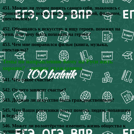
451. Можно ли лучше понять самого себя, знакомясь с
произведением искусства (книгой, музыкой, фильмом,
спектаклем)?
452. Обращаясь к искусству, я ищу героев, похожих на
меня, или хочу быть похожим на героев?
453. Чем мне понравился фильм (книга, музыка,
спектакль)?
Темы по направлению Кому на Руси жить
хорошо? – вопрос гражданина
541. Что такое счастье?
542. От чего зависит счастье?
543. Должно ли искусство быть гражданственным?
545. Чем Ваши ровесники могут помочь людям, попавшим
в беду?
546. Может ли волонтёрство изменить жизнь общества к
лучшему?