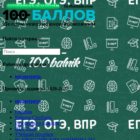
Перейти
к
содержимому
Найти материал:
Поиск
для:
Рабочие программы
посмотреть
Премиум подписка 2026-2027
посмотреть
Главная
Работы СтатГрад
Разговоры о важном
ВПР 2026
Учебные пособия
ВСЕРОССИЙСКИЕ ОЛИМПИАДЫ