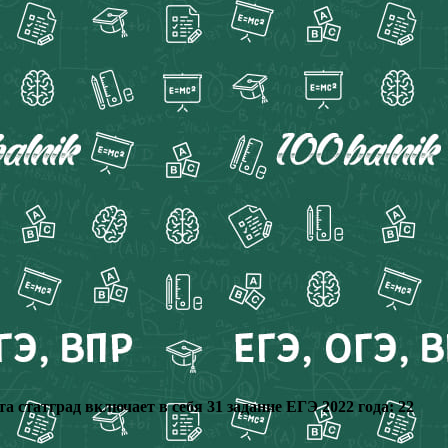
а статград включает в себя 31 задание ЕГЭ 2022 года: 22