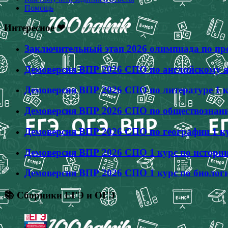
Помощь
Интересное ❤
Заключительный этап 2026 олимпиада по про
Демоверсия ВПР 2026 СПО по английскому яз
Демоверсия ВПР 2026 СПО по литературе 1 к
Демоверсия ВПР 2026 СПО по обществознанию
Демоверсия ВПР 2026 СПО по географии 1 ку
Демоверсия ВПР 2026 СПО 1 курс по истории
Демоверсия ВПР 2026 СПО 1 курс по биологи
📚 Сборники ЕГЭ и ОГЭ