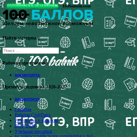
Перейти
к
содержимому
Найти материал:
Поиск
для:
Рабочие программы
посмотреть
Премиум подписка 2026-2027
посмотреть
Главная
Работы СтатГрад
Разговоры о важном
ВПР 2026
Учебные пособия
ВСЕРОССИЙСКИЕ ОЛИМПИАДЫ