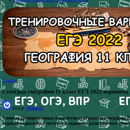
Статьи
Статград география 11 класс ЕГЭ 2022 варианты 
Автор
100balnik
5 новых тренировочных вариантов статград по географии ЕГЭ
задания с кратким ответом и 9 заданий с развёрнутым ответ