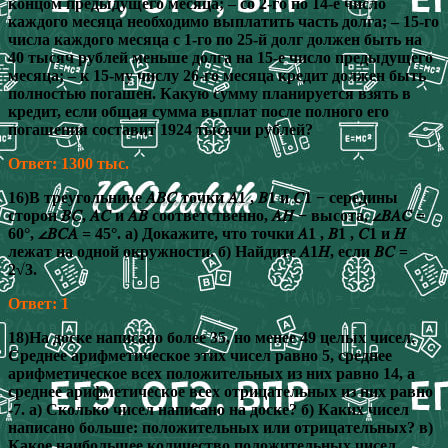
концом предыдущего месяца; – со 2-го по 14-е число
каждого месяца необходимо выплатить часть долга; – 15-го
числа каждого месяца с 1-го по 25-й долг должен быть на
40 тысяч рублей меньше долга на 15-е число предыдущего
месяца; – к 15-му числу 26-го месяца кредит должен быть
полностью погашен. Какую сумму планируется взять в
кредит, если общая сумма выплат после полного его
погашения составит 1924 тысячи рублей?
Ответ: 1300 тыс.
16)В треугольнике 𝐴𝐵𝐶 точки 𝐴1 , 𝐵1 и 𝐶1 − середины
сторон 𝐵𝐶, 𝐴𝐶 и 𝐴𝐵 соответственно, 𝐴𝐻 − высота, ∠𝐵𝐴𝐶 =
60°, ∠𝐵𝐶𝐴 = 45°. а) Докажите, что точки 𝐴1 , 𝐵1 , 𝐶1 и 𝐻
лежат на одной окружности. б) Найдите 𝐴1𝐻, если 𝐵𝐶 =
2√3.
Ответ: 1
18)На доске написано более 35, но менее 49 целых чисел.
Среднее арифметическое этих чисел равно 5, среднее
арифметическое всех положительных из них равно 14, а
среднее арифметическое всех отрицательных из них равно
-7. а) Сколько чисел написано на доске? б) Каких чисел
написано больше: положительных или отрицательных? в)
Какое наибольшее количество положительных чисел