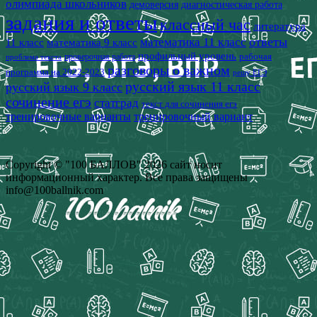
олимпиада школьников
демоверсия
диагностическая работа
задания и ответы
классный час
литература
математика 11 класс
ответы
11 класс
математика 9 класс
профильный уровень
рабочая
проверочная работа
проблема текста
разговоры о важном
программа на 2022-2023
решу ЕГЭ
русский язык 11 класс
русский язык 9 класс
сочинение егэ
статград
текст для сочинения егэ
тренировочные варианты
тренировочный вариант
Copyright © "100 БАЛЛОВ" 2026 сайт носит
информационный характер. Все права защищены
info@100ballnik.com