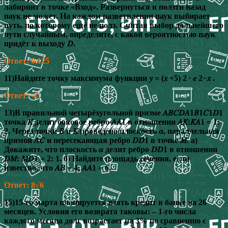
лабиринт в точке «Вход». Развернуться и ползти назад
паук не может. На каждом разветвлении паук выбирает
путь, по которому ещё не полз. Считая выбор дальнейшего
пути случайным, определите, с какой вероятностью паук
придёт к выходу 𝐷.
Ответ: 0,125
11)Найдите точку максимума функции 𝑦 = (𝑥 +5) 2 ∙ 𝑒 2−𝑥 .
Ответ: -3
13)В правильной четырёхугольной призме 𝐴𝐵𝐶𝐷𝐴1𝐵1𝐶1𝐷1
точка 𝐾 делит боковое ребро 𝐴𝐴1 в отношении 𝐴𝐾:𝐾𝐴1 = 1:
2. Через точки 𝐵 и 𝐾 проведена плоскость 𝛼, параллельная
прямой 𝐴𝐶 и пересекающая ребро 𝐷𝐷1 в точке 𝑀. а)
Докажите, что плоскость 𝛼 делит ребро 𝐷𝐷1 в отношении
𝐷𝑀: 𝑀𝐷1 = 2: 1. б) Найдите площадь сечения, если
известно, что 𝐴𝐵 = 4, 𝐴𝐴1 = 6.
Ответ: 8√6
15)15-го марта планируется взять кредит в банке на 26
месяцев. Условия его возврата таковы: – 1-го числа
каждого месяца долг возрастает на 3% по сравнению с