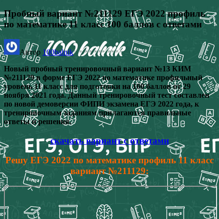
Пробный вариант №211129 ЕГЭ 2022 профиль
по математике 11 класс 100 баллов с ответами
Автор
100balnik
Новый пробный тренировочный вариант №13 КИМ
№211129 в форме ЕГЭ 2022 по математике профильный
уровень 11 класс для подготовки на 100 баллов от 29
ноября 2021 года. Данный тренировочный тест составлен
по новой демоверсии ФИПИ экзамена ЕГЭ 2022 года, к
тренировочным заданиям прилагаются правильные
ответы и решения.
скачать вариант с ответами
Решу ЕГЭ 2022 по математике профиль 11 класс
вариант №211129: