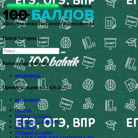
Перейти
к
содержимому
Найти материал:
Поиск
для:
Рабочие программы
посмотреть
Премиум подписка 2026-2027
посмотреть
Главная
Работы СтатГрад
Разговоры о важном
ВПР 2026
Учебные пособия
ВСЕРОССИЙСКИЕ ОЛИМПИАДЫ