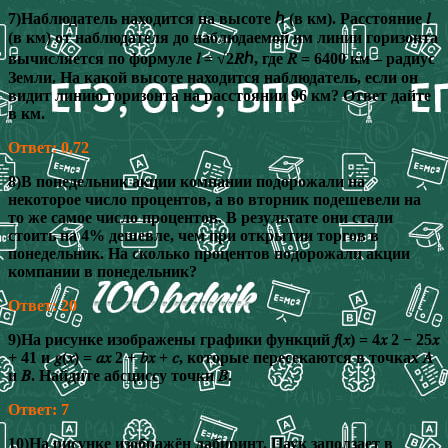
7)Наблюдатель находится на высоте ℎ (в км). Расстояние 𝑙
(в км) от наблюдателя до наблюдаемой им линии горизонта
вычисляется по формуле 𝑙 = √2𝑅ℎ, где 𝑅 = 6400 км – радиус
Земли. На какой высоте находится наблюдатель, если он
видит линию горизонта на расстоянии 96 км? Ответ дайте
в км.
Ответ: 0,72
8)В понедельник акции компании подорожали на
некоторое число процентов, а во вторник подешевели на
то же самое число процентов. В результате они стали
стоить на 4% дешевле, чем при открытии торгов в
понедельник. На сколько процентов подорожали акции
компании в понедельник?
Ответ: 20
9)На рисунке изображены графики функций 𝑓(𝑥) = 4𝑥 2 − 25𝑥
+ 41 и 𝑔(𝑥) = 𝑎𝑥 2 + 𝑏𝑥 + 𝑐, которые пересекаются в точках 𝐴
и 𝐵. Найдите абсциссу точки 𝐵.
Ответ: 7
10)На рисунке изображён лабиринт. Паук заползает в