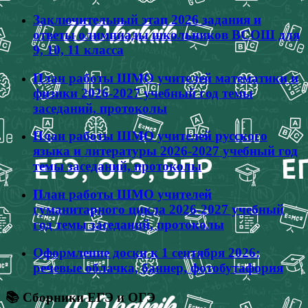
Заключительный этап 2026 задания и
ответы олимпиады школьников ВСОШ для
9, 10, 11 класса
План работы ШМО учителей математики и
физики 2026-2027 учебный год темы
заседаний, протоколы
План работы ШМО учителей русского
языка и литературы 2026-2027 учебный год
темы заседаний, протоколы
План работы ШМО учителей
гуманитарного цикла 2026-2027 учебный
год темы заседаний, протоколы
Оформление доски к 1 сентября 2026:
речевые облачка, баннер, фотобутафория
📚 Сборники ЕГЭ и ОГЭ