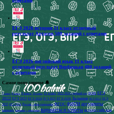
ответами
ЕГЭ 2026 история 11 класс отличный
результат Артасов 500 заданий с ответами
ЕГЭ 2026 английский язык 11 класс
отличный результат Вербицкая 400 заданий
с ответами
Самое популярное 🔔
ЕГЭ
9 класс
11 класс
2023-2024 учебный год
ВОШ
7 класс
8 класс
10 класс
2022
Задания
ЕГЭ 2023
ЕГЭ 2024
ЕГЭ 2026
ЕГЭ 2025
ОГЭ
ОГЭ 2022
аргументы
ФИПИ
ФГОС
2025
Россия - мои горизонты
ОГЭ 2026
варианты и ответы
всероссийская
вариант
вариант с ответами