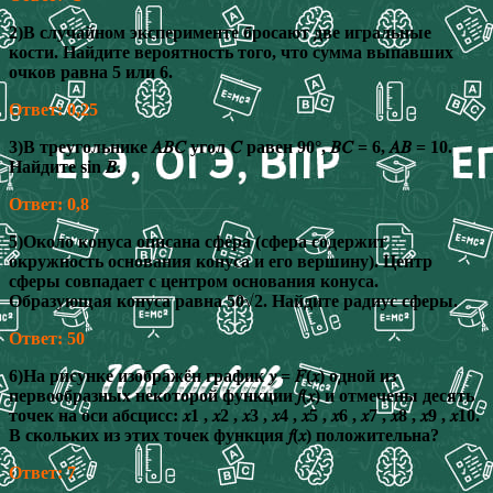
2)В случайном эксперименте бросают две игральные
кости. Найдите вероятность того, что сумма выпавших
очков равна 5 или 6.
Ответ: 0,25
3)В треугольнике 𝐴𝐵𝐶 угол 𝐶 равен 90°, 𝐵𝐶 = 6, 𝐴𝐵 = 10.
Найдите sin 𝐵.
Ответ: 0,8
5)Около конуса описана сфера (сфера содержит
окружность основания конуса и его вершину). Центр
сферы совпадает с центром основания конуса.
Образующая конуса равна 50√2. Найдите радиус сферы.
Ответ: 50
6)На рисунке изображён график 𝑦 = 𝐹(𝑥) одной из
первообразных некоторой функции 𝑓(𝑥) и отмечены десять
точек на оси абсцисс: 𝑥1 , 𝑥2 , 𝑥3 , 𝑥4 , 𝑥5 , 𝑥6 , 𝑥7 , 𝑥8 , 𝑥9 , 𝑥10.
В скольких из этих точек функция 𝑓(𝑥) положительна?
Ответ: 7