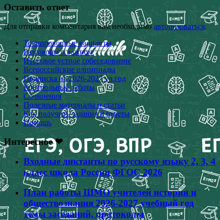
Оставить ответ
Для отправки комментария вам необходимо
авторизоваться
.
Тренировочные варианты
Разговоры о важном
Итоговое устное собеседование
Всероссийские олимпиады
Подписка на 2026-2027 уч.год
Контрольные работы
Сочинения
Полезные материалы и статьи
Как получить задания и ответы
Помощь
Интересное ❤
Входные диктанты по русскому языку 2, 3, 4
класс школа России ФГОС 2026
План работы ШМО учителей истории и
обществознания 2026-2027 учебный год
темы заседаний, протоколы