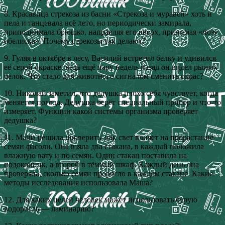
8. Красавица стрекоза из басни «Стрекоза и муравей» хоть и
пела и танцевала всё лето, но периодически замирала,
приподнимала брюшко, направляя его вверх, принимая «позу
обелиска». Почему стрекозы так делают?
9. Гуляя в октябре в лесу, Василий встретил белку и удивился
её серой окраске, ведь ещё пару недель назад он видел рыжих
белок. Что стало для животного сигналом сменить окрас?
10. Николай заметил, что дедушка плохо себя чувствует, когда
меняется погода. Дедушка берёт специальный прибор и что‑то
измеряет. Функции какой системы организма проверяет
дедушка?
11. Маша решила проверить, как свет влияет на прорастание
семян фасоли. Она взяла два стакана, в каждый положила
влажную вату и по семян. Один стакан поставила на
подоконник, а второй в тёмный шкаф. Каждый день она
проверяла, сколько семян проросло в каждом стакане. Какие
методы исследования использовала Маша?
12. Для каких целей человек может использовать бурую
водоросль — ламинарию?