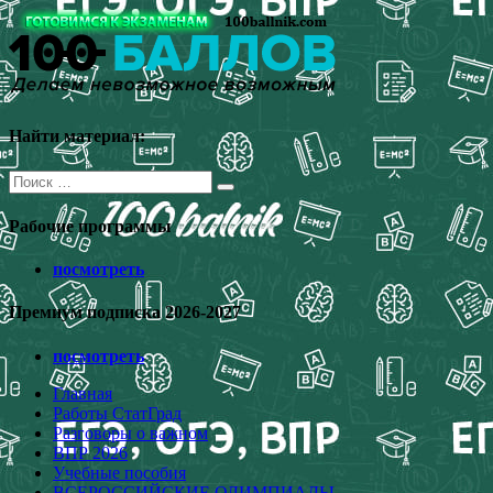
Перейти
к
содержимому
Найти материал:
Поиск
для:
Рабочие программы
посмотреть
Премиум подписка 2026-2027
посмотреть
Главная
Работы СтатГрад
Разговоры о важном
ВПР 2026
Учебные пособия
ВСЕРОССИЙСКИЕ ОЛИМПИАДЫ