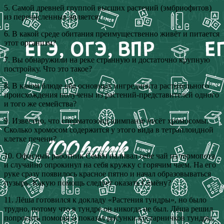
5. Самой древней группой высших растений (эмбриофитов)
из перечисленных является:
6. В какой среде обитания преимущественно живёт и питается
этот организм?
7. Вы обнаружили на реке странную и достаточно крупную
постройку. Что это такое?
8. В каком блюде оба основных ингредиента растительного
происхождения получены из растений‑представителей одного
и того же семейства?
9. Известно, что сперматозоид шимпанзе несёт хромосомы.
Сколько хромосом содержится у этого вида в тетраплоидной
клетке печени?
10. Офисный работник Семён наливал себе чай из термопота
и случайно опрокинул на себя кружку с горячим чаем. На его
руке сразу появилось красное пятно и начал образовываться
пузырь. Какую помощь следует оказать Семёну?
11. Лёша готовился к докладу «Растения тундры», но было
трудно, потому что в тундре он никогда не был. Лёша решил
попросить помощи и показал рисунки кустарничков тундры,