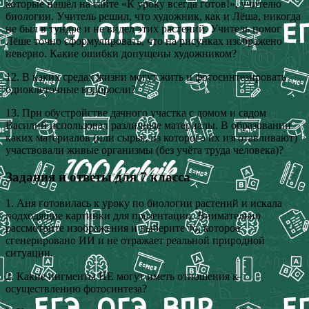
которые нашёл на сайте «К уроку всегда готов!», учителю
биологии. Учитель решил, что художник, как и Лёша, никогда
не был в тундре и не видел этих растений. Учитель помог
Лёше точно сформулировать, что на рисунках изображено
неверно. Какие ошибки допущены художником?
12. В каких средах жизни могут жить и фотосинтезировать
одноклеточные водоросли?
13. При обустройстве дачного участка с домом и садом
Василий использовал различные материалы. В образовании
каких материалов (или сырья, из которого их изготавливают)
участвовали живые организмы (без учёта труда человека)?
Задания и ответы для 7 класса
1. Аня готовилась к уроку по биологии растений и искала
подходящие картинки для презентации. Внимательно
рассмотрите изображения и выберите то, которое
сгенерировано ИИ и не отражает реальной природной
ситуации.
2. Какие пигменты НЕ могут иметь отношения к
осуществлению фотосинтеза?