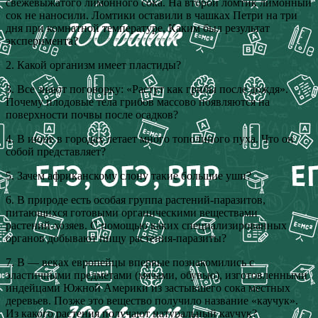
свежевыжатого лимонного сока. На второй ломтик лимонный
сок не наносили. Ломтики оставили в чашках Петри на три
дня при комнатной температуре. Каким был результат
эксперимента?
2. Какой организм имеет пластиды?
3. Все знают поговорку: «Растут как грибы после дождя».
Почему плодовые тела грибов массово появляются на
поверхности почвы после осадков?
4. В июне в городах летает много тополиного пуха. Что он
собой представляет?
5. Зачем африканскому слону такие большие уши?
6. В природе есть особая группа растений‑паразитов,
питающихся готовыми органическими веществами
растений‑хозяев. С помощью каких специализированных
органов добывают пищу растения‑паразиты?
7. В — веках европейцы впервые познакомились с
эластичными предметами (мячами, обувью), изготовленными
индейцами Южной Америки из застывшего сока местных
деревьев. Позже это вещество получило название «каучук».
Из какого растения получают натуральный каучук?