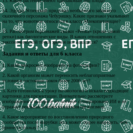
13. Какие растения имеют одинаковый тип плода?
14. Эдуард Успенский придумал необычного забавного
сказочного персонажа Чебурашку. Какие признаки указывают
на то, что животное относится к классу Млекопитающие?
15. Рассмотрим персонажей сказки «Репка» (кроме самой
репки) как биологические виды. В каких отношениях с
таксономической точки зрения они находятся?
Задания и ответы для 6 класса
1. Какой микроскоп изображён на фотографии?
2. Какой организм может переносить неблагоприятные
условия в состоянии покоя более 2000 лет?
3. Катя готовилась к уроку по биологии и искала подходящие
картинки для презентации. Внимательно рассмотрите
изображения и выберите то, которое сгенерировано ИИ и не
отражает реальные взаимоотношения организмов.
4. Какое мероприятие по восстановлению природного
сообщества после вырубки леса может скорее навредить, чем
принести пользу?