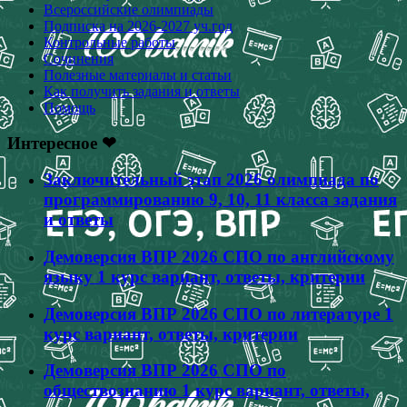
Всероссийские олимпиады
Подписка на 2026-2027 уч.год
Контрольные работы
Сочинения
Полезные материалы и статьи
Как получить задания и ответы
Помощь
Интересное ❤
Заключительный этап 2026 олимпиада по
программированию 9, 10, 11 класса задания
и ответы
Демоверсия ВПР 2026 СПО по английскому
языку 1 курс вариант, ответы, критерии
Демоверсия ВПР 2026 СПО по литературе 1
курс вариант, ответы, критерии
Демоверсия ВПР 2026 СПО по
обществознанию 1 курс вариант, ответы,