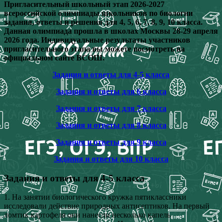
Пригласительный школьный этап 2026-2027
всероссийской олимпиады школьников по биологии
задания, ответы и решения для 4, 5, 6, 7, 8, 9, 10 класса.
Данная олимпиада прошла в школах Москвы 28-29 апреля
2026 года. Индивидуальные результаты участников
пригласительного этапа вы можете посмотреть на
официальном сайте ВСОШ.
Задания и ответы для 4-5 класса
Задания и ответы для 6 класса
Задания и ответы для 7 класса
Задания и ответы для 8 класса
Задания и ответы для 9 класса
Задания и ответы для 10 класса
Задания и ответы для 4-5 класса
1. На занятии биологического кружка пятиклассники
исследовали действие природных антисептиков. На первый
ломтик картофеля они нанесли несколько капель