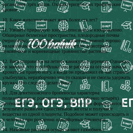
организмов трёх видов. Охарактеризуйте их трофические
уровни.
10. Какое животное может жить более ста лет?
11. Узнайте природную зону по описанию и изображению.
Обширные безлесные пространства, плодородные почвы
(чернозёмы), летний период засушливый, зимний хорошо
увлажнённый; преобладает многолетнее разнотравье
луковичные и корневищные травянистые растения.
12. Вася отправился на летние каникулы в деревню. Однажды
он заметил, что его бабушка после работы на огороде начала
хромать на правую ногу, а когда он предложил ей чай странно
улыбнулась, неразборчиво что‑то сказала и не смогла удержать
кружку. Что следует сделать Васе?
13. Для девятипоясного броненосца характерна
полиэмбриония: рождение нескольких (обычно четырёх)
детёнышей в одном помёте, причём все они формируются в
результате развития единственной зиготы и получают
вещества из одной плаценты. Подобное может происходить и
у человека при рождении однояйцевых близнецов.
14. Наземные растения осуществляют газообмен с