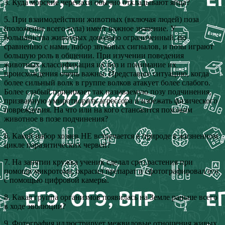
3. Куда морские черепахи обычно откладывают яйца?
5. При взаимодействии животных (включая людей) поза
(положение всего тела) имеет важное значение. У
большинства животных довольно ограниченный, по
сравнению с нами, набор звуковых сигналов, и позы играют
большую роль в общении. При изучении поведения
животных классификация их поз и понимание их
происхождения очень важны. Представьте ситуацию, когда
более сильный волк в группе волков атакует более слабого.
Более слабый принимает так называемую позу подчинения,
призванную умиротворить агрессора и избежать физического
повреждения. На что или на кого становится похожим
животное в позе подчинения?
6. Какой набор хозяев НЕ встречается в природе в жизненном
цикле паразитических червей?
7. На занятии кружка ученик сделал срез растения при
помощи микротома, окрасил препарат и сфотографировал его
с помощью цифровой камеры.
8. Какая группа организмов появилась на Земле раньше всего
в ходе эволюции?
9. Фотография иллюстрирует межвидовые отношения живых