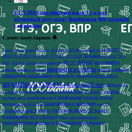
ЕГЭ 2026 английский язык 11 класс
отличный результат Вербицкая 400 заданий
с ответами
Самое популярное 🔔
ЕГЭ
9 класс
11 класс
2023-2024 учебный год
ВОШ
7 класс
8 класс
10 класс
2022
Задания
ЕГЭ 2023
ЕГЭ 2024
ЕГЭ 2026
ЕГЭ 2025
ОГЭ
ОГЭ 2022
аргументы
ФИПИ
ФГОС
2025
Россия - мои горизонты
ОГЭ 2026
варианты и ответы
всероссийская
вариант
вариант с ответами
олимпиада школьников
демоверсия
диагностическая работа
задания и ответы
классный час
литература
математика 11 класс
ответы
11 класс
математика 9 класс
профильный уровень
рабочая
проверочная работа
проблема текста
разговоры о важном
программа на 2022-2023
решу ЕГЭ
русский язык 11 класс
русский язык 9 класс
сочинение егэ
статград
текст для сочинения егэ
тренировочные варианты
тренировочный вариант