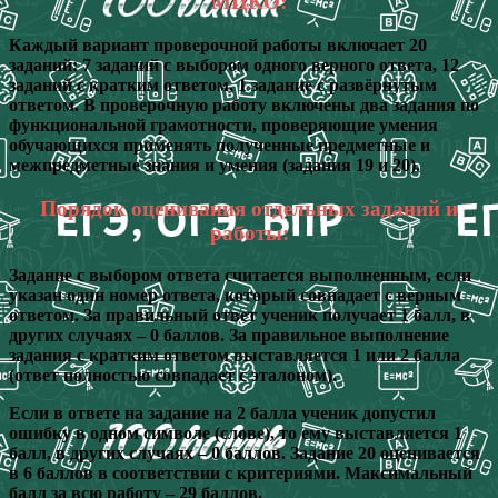
МЦКО:
Каждый вариант проверочной работы включает 20
заданий: 7 заданий с выбором одного верного ответа, 12
заданий с кратким ответом, 1 задание с развёрнутым
ответом. В проверочную работу включены два задания по
функциональной грамотности, проверяющие умения
обучающихся применять полученные предметные и
межпредметные знания и умения (задания 19 и 20).
Порядок оценивания отдельных заданий и
работы:
Задание с выбором ответа считается выполненным, если
указан один номер ответа, который совпадает с верным
ответом. За правильный ответ ученик получает 1 балл, в
других случаях – 0 баллов. За правильное выполнение
задания с кратким ответом выставляется 1 или 2 балла
(ответ полностью совпадает с эталоном).
Если в ответе на задание на 2 балла ученик допустил
ошибку в одном символе (слове), то ему выставляется 1
балл, в других случаях – 0 баллов. Задание 20 оценивается
в 6 баллов в соответствии с критериями. Максимальный
балл за всю работу – 29 баллов.