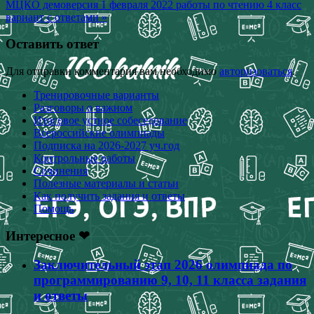
МЦКО демоверсия 1 февраля 2022 работы по чтению 4 класс
записям
вариант с ответами »
Оставить ответ
Для отправки комментария вам необходимо
авторизоваться
.
Тренировочные варианты
Разговоры о важном
Итоговое устное собеседование
Всероссийские олимпиады
Подписка на 2026-2027 уч.год
Контрольные работы
Сочинения
Полезные материалы и статьи
Как получить задания и ответы
Помощь
Интересное ❤
Заключительный этап 2026 олимпиада по
программированию 9, 10, 11 класса задания
и ответы