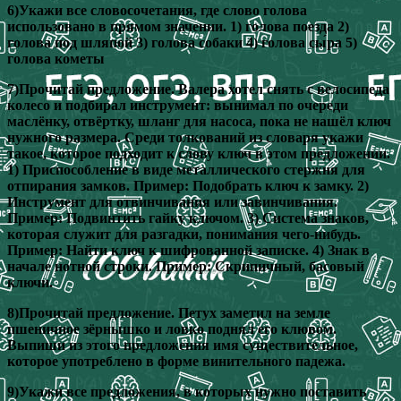
6)Укажи все словосочетания, где слово голова
использовано в прямом значении. 1) голова поезда 2)
голова под шляпой 3) голова собаки 4) голова сы́ра 5)
голова кометы
7)Прочитай предложение. Валера хотел снять с велосипеда
колесо и подбирал инструмент: вынимал по очереди
маслёнку, отвёртку, шланг для насоса, пока не нашёл ключ
нужного размера. Среди толкований из словаря укажи
такое, которое подходит к слову ключ в этом предложении.
1) Приспособление в виде металлического стержня для
отпирания замков. Пример: Подобрать ключ к замку. 2)
Инструмент для отвинчивания или завинчивания.
Пример: Подвинтить гайку ключом. 3) Система знаков,
которая служит для разгадки, понимания чего-нибудь.
Пример: Найти ключ к шифрованной записке. 4) Знак в
начале нотной строки. Пример: Скрипичный, басовый
ключи.
8)Прочитай предложение. Петух заметил на земле
пшеничное зёрнышко и ловко поднял его клювом.
Выпиши из этого предложения имя существительное,
которое употреблено в форме винительного падежа.
9)Укажи все предложения, в которых нужно поставить