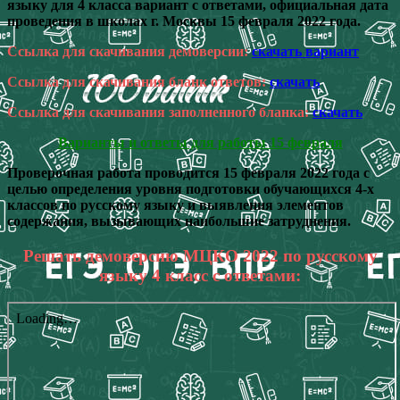
языку для 4 класса вариант с ответами, официальная дата
проведения в школах г. Москвы 15 февраля 2022 года.
Ссылка для скачивания демоверсии:
скачать вариант
Ссылка для скачивания бланк ответов:
скачать
Ссылка для скачивания заполненного бланка:
скачать
Варианты и ответы для работы 15 февраля
Проверочная работа проводится 15 февраля 2022 года с
целью определения уровня подготовки обучающихся 4-х
классов по русскому языку и выявления элементов
содержания, вызывающих наибольшие затруднения.
Решать демоверсию МЦКО 2022 по русскому
языку 4 класс с ответами: