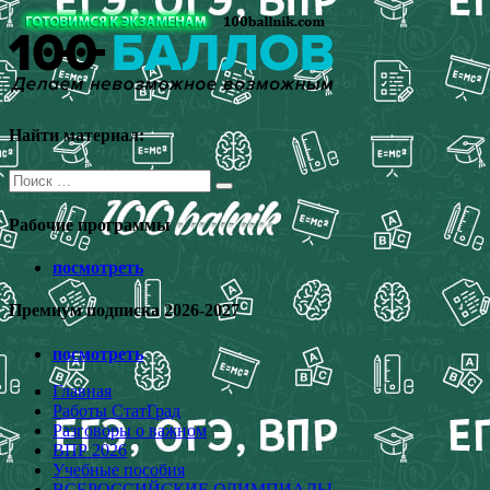
Перейти
к
содержимому
Найти материал:
Поиск
для:
Рабочие программы
посмотреть
Премиум подписка 2026-2027
посмотреть
Главная
Работы СтатГрад
Разговоры о важном
ВПР 2026
Учебные пособия
ВСЕРОССИЙСКИЕ ОЛИМПИАДЫ