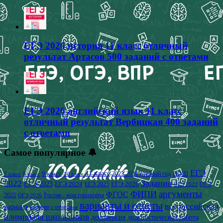
ЕГЭ 2026 история 11 класс отличный
результат Артасов 500 заданий с ответами
ЕГЭ 2026 английский язык 11 класс
отличный результат Вербицкая 400 заданий
с ответами
Самое популярное 🔔
ЕГЭ
9 класс
11 класс
2023-2024 учебный год
ВОШ
7 класс
8 класс
10 класс
2022
Задания
ЕГЭ 2023
ЕГЭ 2024
ЕГЭ 2026
ЕГЭ 2025
ОГЭ
ОГЭ 2022
аргументы
ФИПИ
ФГОС
2025
Россия - мои горизонты
ОГЭ 2026
варианты и ответы
всероссийская
вариант
вариант с ответами
олимпиада школьников
демоверсия
диагностическая работа