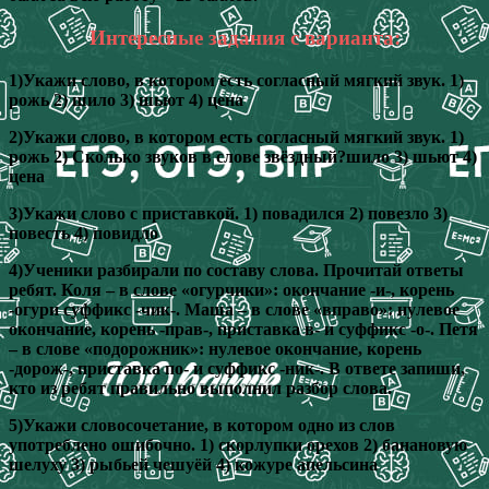
Интересные задания с варианта:
1)Укажи слово, в котором есть согласный мягкий звук. 1)
рожь 2) шило 3) шьют 4) цена
2)Укажи слово, в котором есть согласный мягкий звук. 1)
рожь 2) Сколько звуков в слове звёздный?шило 3) шьют 4)
цена
3)Укажи слово с приставкой. 1) повадился 2) повезло 3)
повесть 4) повидло
4)Ученики разбирали по составу слова. Прочитай ответы
ребят. Коля – в слове «огурчики»: окончание -и-, корень
-огури суффикс -чик-. Маша – в слове «вправо»: нулевое
окончание, корень -прав-, приставка в- и суффикс -о-. Петя
– в слове «подорожник»: нулевое окончание, корень
-дорож-, приставка по- и суффикс -ник-. В ответе запиши,
кто из ребят правильно выполнил разбор слова.
5)Укажи словосочетание, в котором одно из слов
употреблено ошибочно. 1) скорлупки орехов 2) банановую
шелуху 3) рыбьей чешуёй 4) кожуре апельсина