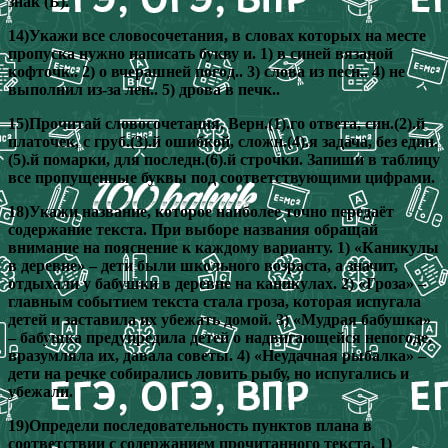
знак (Ь).
14)Укажи все словосочетания, в словах которых на месте
пропуска нужно написать букву и. 1) в синей вязаной
кофточк.. 2) о вчерашней погод.. 3) слова из песн.. 4) не
выполнил из-за лен.. 5) дрова в печк..
15)Прочитай словосочетания. Верн.(1).го ответа, син.(2).й
платочек, с груб.(3).й ошибкой, сложн.(4).я задача, без един.
(5).й помарки, для последн.(6).й строчки. Запиши в таблицу
все пропущенные буквы под соответствующими цифрами.
18)Укажи название, которое наиболее точно передаёт
содержание текста. При выборе названия обращай
внимание на пояснение к каждому варианту. 1) «Каникулы
в деревне» – дети были школьного возраста, а значит,
отдыхали у бабушки в деревне на каникулах. 2) «Гроза» –
главным событием текста стала гроза, которая испугала
детей и заставила их убежать домой. 3) «Мудрая бабушка»
– бабушка предупредила детей о надвигающейся непогоде,
вразумляла их, давала советы. 4) «Неудачная рыбалка» –
дети на речке собирались ловить рыбу, но испугались и
убежали.
19)Определи последовательность пунктов плана в
соответствии с содержанием прочитанного текста. 1)