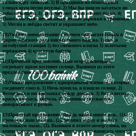
только одну запятую. 1) В праздники на пешеходных
улицах шум песни веселье. 2) Мы бы пошли кататься но
забыли коньки. 3) Дети читают стихи и поют песни. 4)
Пошёл частый снег засыпал лесные дорожки и тропинки.
5) Месяц и звёзды светят и украшают небо.
10)Укажи словосочетание с именем прилагательным в
форме женского рода винительного падежа. 1) около
автобусной станции 2) без смешного клоуна 3) золотыми
серёжками 4) красивую башню
11)Прочитай предложение. Наш огород освещает,
согревает яркое весеннее солнце. Выпиши из этого
предложения главные члены.
12)Укажи предложение с однородными членами, которые
соединяет союз и. 1) Ночь прошла, и взошло солнце. 2)
Ветер выл и посвистывал между домами. 3) Вот и весна-
красна явилась, зацвела. 4) Тропинка спускается,
поворачивает к ручью.
13)Прочитай предложение. Дождь налил много луж.. (1),
промочил наш шалаш.. (2), затопил норку и выгнал
маленькую мыш.. (3). Выпиши в ответе номер слова, на
конце которого на месте пропуска нужно написать мягкий