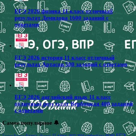
ЕГЭ 2026 физика 11 класс отличный
результат Демидова 1600 заданий с
ответами
ЕГЭ 2026 история 11 класс отличный
результат Артасов 500 заданий с ответами
ЕГЭ 2026 английский язык 11 класс
отличный результат Вербицкая 400 заданий
с ответами
Самое популярное 🔔
ЕГЭ
9 класс
11 класс
2023-2024 учебный год
ВОШ
7 класс
8 класс
10 класс