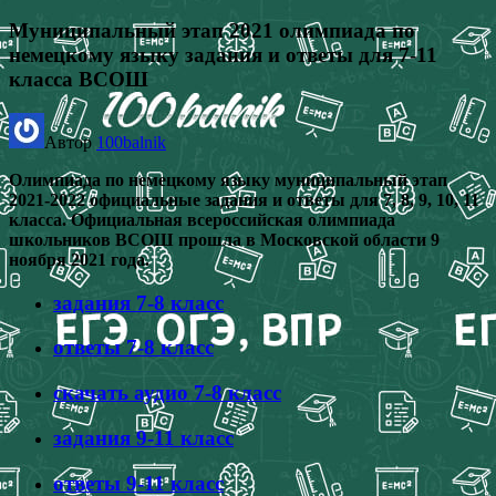
Муниципальный этап 2021 олимпиада по
немецкому языку задания и ответы для 7-11
класса ВСОШ
Автор
100balnik
Олимпиада по немецкому языку муниципальный этап
2021-2022 официальные задания и ответы для 7, 8, 9, 10, 11
класса. Официальная всероссийская олимпиада
школьников ВСОШ прошла в Московской области 9
ноября 2021 года.
задания 7-8 класс
ответы 7-8 класс
скачать аудио 7-8 класс
задания 9-11 класс
ответы 9-11 класс