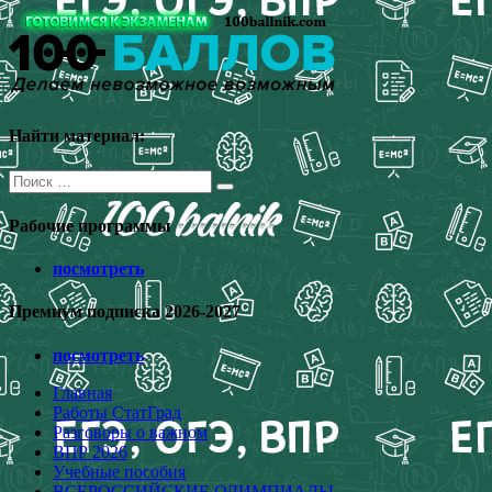
Перейти
к
содержимому
Найти материал:
Поиск
для:
Рабочие программы
посмотреть
Премиум подписка 2026-2027
посмотреть
Главная
Работы СтатГрад
Разговоры о важном
ВПР 2026
Учебные пособия
ВСЕРОССИЙСКИЕ ОЛИМПИАДЫ