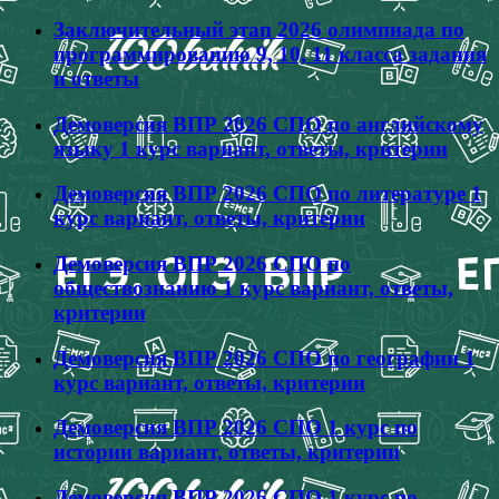
Заключительный этап 2026 олимпиада по
программированию 9, 10, 11 класса задания
и ответы
Демоверсия ВПР 2026 СПО по английскому
языку 1 курс вариант, ответы, критерии
Демоверсия ВПР 2026 СПО по литературе 1
курс вариант, ответы, критерии
Демоверсия ВПР 2026 СПО по
обществознанию 1 курс вариант, ответы,
критерии
Демоверсия ВПР 2026 СПО по географии 1
курс вариант, ответы, критерии
Демоверсия ВПР 2026 СПО 1 курс по
истории вариант, ответы, критерии
Демоверсия ВПР 2026 СПО 1 курс по