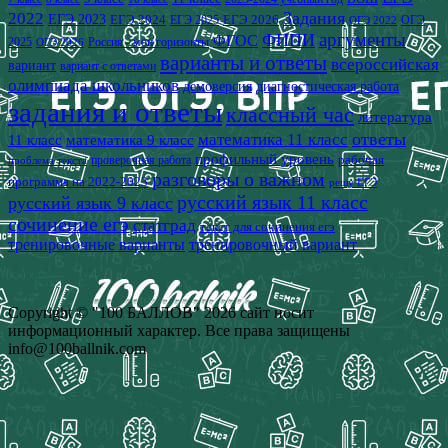
2022
Задания
ЕГЭ 2023
ЕГЭ 2024
ЕГЭ 2026
ЕГЭ 2025
ОГЭ
ОГЭ 2022
аргументы
ФИПИ
ФГОС
2025
Россия - мои горизонты
ОГЭ 2026
варианты и ответы
всероссийская
вариант
вариант с ответами
олимпиада школьников
демоверсия
диагностическая работа
задания и ответы
классный час
литература
математика 11 класс
ответы
11 класс
математика 9 класс
профильный уровень
рабочая
проверочная работа
проблема текста
разговоры о важном
программа на 2022-2023
решу ЕГЭ
русский язык 11 класс
русский язык 9 класс
сочинение егэ
статград
текст для сочинения егэ
тренировочные варианты
тренировочный вариант
Copyright © "100 БАЛЛОВ" 2026 сайт носит
информационный характер. Все права защищены
info@100ballnik.com