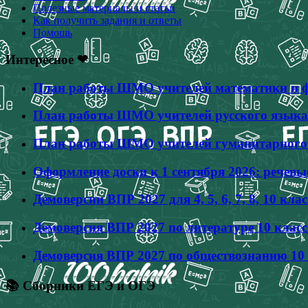
Полезные материалы и статьи
Как получить задания и ответы
Помощь
Интересное ❤
План работы ШМО учителей математики и фи
План работы ШМО учителей русского языка 
План работы ШМО учителей гуманитарного ц
Оформление доски к 1 сентября 2026: речевы
Демоверсии ВПР 2027 для 4, 5, 6, 7, 8, 10 
Демоверсия ВПР 2027 по литературе 10 клас
Демоверсия ВПР 2027 по обществознанию 10 
📚 Сборники ЕГЭ и ОГЭ