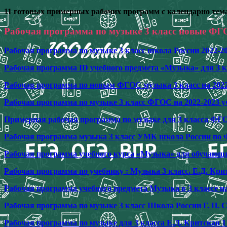
11 готовых примерных рабочих программ с календарно тем
Рабочая программа по музыке 3 класс новые ФГО
Рабочая программа по музыке 3 класс школа России 2022-20
Рабочая программа ID учебного предмета «Музыка» для 3 к
Рабочая программа по новым ФГОС музыка 3 класс на 2022
Рабочая программа по музыке 3 класс ФГОС на 2022-2023 у
Примерная рабочая программа по музыке для 3 класса ФГО
Рабочая программа музыка 3 класс УМК школа России по 
Рабочая программа учебного курса «Музыка» для обучающи
Рабочая программа по учебнику : Музыка 3 класс. Е.Д. К
Рабочая программа учебного предмета Музыка в 3 классе н
Рабочая программа по музыке 3 класс Школа России Г. П. С
Рабочая программа по музыке для 3 класса Е.Д. Критская 1