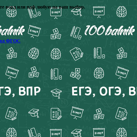
те ворд или пдф любую на ваш выбор.
 год ФГОС