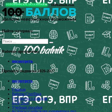
Перейти
к
содержимому
Найти материал:
Поиск
для:
Рабочие программы
посмотреть
Премиум подписка 2026-2027
посмотреть
Главная
Работы СтатГрад
Разговоры о важном
ВПР 2026
Учебные пособия
ВСЕРОССИЙСКИЕ ОЛИМПИАДЫ