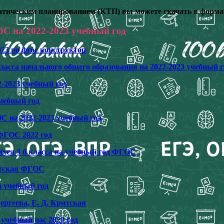
атическим планированием (КТП) вы можете скачать в форма
С на 2022-2023 учебный год
23 по фгос конструктор
ласса начального общего образования на 2022-2023 учебный
-2023 учебный год
чебный год
С на 2022-2023 учебный год
ФГОС 2022 год
хся 3 б класса на учебный год ФГОС
ритская ФГОС
а учебный год
ергеева, Е. Д. Критская
 учебный час 2022 год