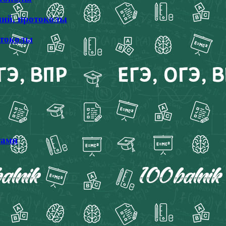
ний, протоколы
отоколы
тами