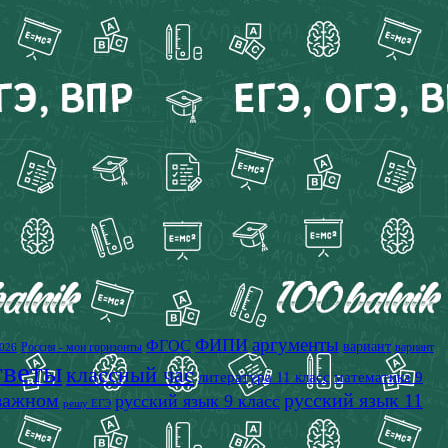
аргументы
ФИПИ
ФГОС
вариант
Россия - мои горизонты
вариант
026
тветы
классный час
литература 11 класс
математика 9
 важном
русский язык 11
русский язык 9 класс
решу ЕГЭ