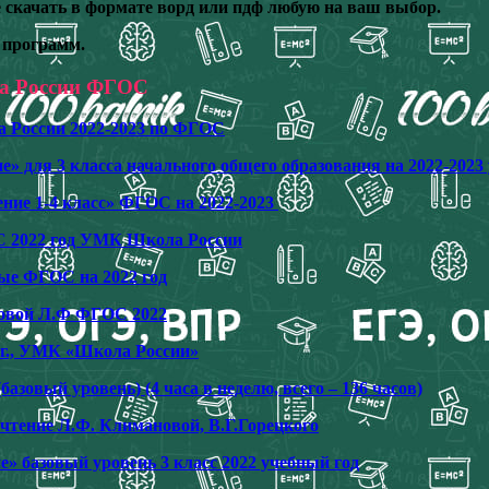
скачать в формате ворд или пдф любую на ваш выбор.
 программ.
ла России ФГОС
а России 2022-2023 по ФГОС
» для 3 класса начального общего образования на 2022-2023
ние 1-4 класс» ФГОС на 2022-2023
С 2022 год УМК Школа России
вые ФГОС на 2022 год
новой Л.Ф ФГОС 2022
.г., УМК «Школа России»
азовый уровень) (4 часа в неделю, всего – 136 часов)
чтение Л.Ф. Климановой, В.Г.Горецкого
базовый уровень 3 класс 2022 учебный год