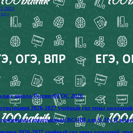
22-2023
год »
4 класс школа России ФГОС 2026
твознания 2026-2027 учебный год темы заседаний
ы олимпиады школьников ВСОШ для 9, 10, 11 клас
зики 2026-2027 учебный год темы заседаний, пр