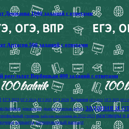
т Демидова 1600 заданий с ответами
ат Артасов 500 заданий с ответами
й результат Вербицкая 400 заданий с ответами
2
Задания
ЕГЭ 2023
ЕГЭ 2024
ЕГЭ 2026
ЕГЭ 2025
ОГЭ 2025
ОГЭ 2022
ОГЭ 2
задания и о
кольников
демоверсия
диагностическая работа
разговоры о
профильный уровень
рабочая программа на 2022-2023
вочные варианты
тренировочный вариант