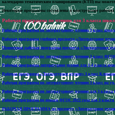
календарно тематическим планированием (КТП) вы можете 
Некоторые программы составлены в конструкторе рабочих
Рабочая программа по чтению для 3 класса шко
Рабочая программа по литературному чтению 3 класс школ
Рабочая программа учебного предмета «Литературное чтение
Примерная рабочая программа предмета «Литературное чте
Рабочая программа по литературному чтению 3 класс ФГО
Рабочая программа литературное чтение для 1-4 класса но
Рабочая программа «Литературное чтение» 3 класс Клима
Рабочая программа по литературному чтению 3 класс на уч
Рабочая программа по литературному чтению для 3 класса (б
Рабочая программа по новым ФГОС 2022 года для 3 класса 
РАБОЧАЯ ПРОГРАММА по предмету «Литературное чтение» 