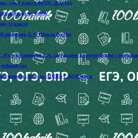
и» для 3 класса ФГОС 2022 год
 разработана по ФГОС
и» (3 класс)
 Климанова Л. Ф Школа России
С.Ю. и Богдановой А.А. составлена в соответствии с требо
учебный год
 (обучение на дому по АООП) С.Ю.Ильина
3
3