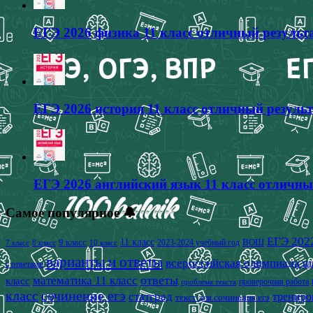
ЕГЭ 2026 физика 11 класс отличный результа
ЕГЭ 2026 история 11 класс отличный результ
ЕГЭ 2026 английский язык 11 класс отличны
Самое популярное 🔔
ЕГЭ 202
9 класс
11 класс
2023-2024 учебный год
ВОШ
7 класс
8 класс
10 класс
варианты и ответы
всероссийская олимпиада ш
с ответами
математика 11 класс
ответы
класс
проверочная работа
проблема текста
класс
сочинение егэ
статград
трениро
текст для сочинения егэ