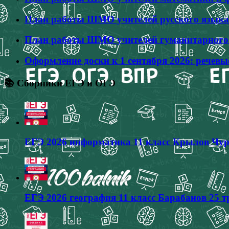
План работы ШМО учителей русского языка 
План работы ШМО учителей гуманитарного ц
Оформление доски к 1 сентября 2026: речевы
📚 Сборники ЕГЭ и ОГЭ
ЕГЭ 2026 информатика 11 класс Крылов Чур
ЕГЭ 2026 география 11 класс Барабанов 25 