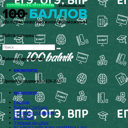
Перейти
к
содержимому
Найти материал:
Поиск
для:
Рабочие программы
посмотреть
Премиум подписка 2026-2027
посмотреть
Главная
Работы СтатГрад
Разговоры о важном
ВПР 2026
Учебные пособия
ВСЕРОССИЙСКИЕ ОЛИМПИАДЫ