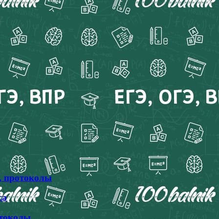
, протоколы
са
отоколы