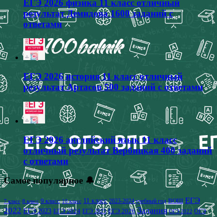
ЕГЭ 2026 физика 11 класс отличный
результат Демидова 1600 заданий с
ответами
ЕГЭ 2026 история 11 класс отличный
результат Артасов 500 заданий с ответами
ЕГЭ 2026 английский язык 11 класс
отличный результат Вербицкая 400 заданий
с ответами
Самое популярное 🔔
ЕГЭ
9 класс
11 класс
2023-2024 учебный год
ВОШ
7 класс
8 класс
10 класс
2022
Задания
ЕГЭ 2023
ЕГЭ 2024
ЕГЭ 2026
ЕГЭ 2025
ОГЭ
ОГЭ 2022