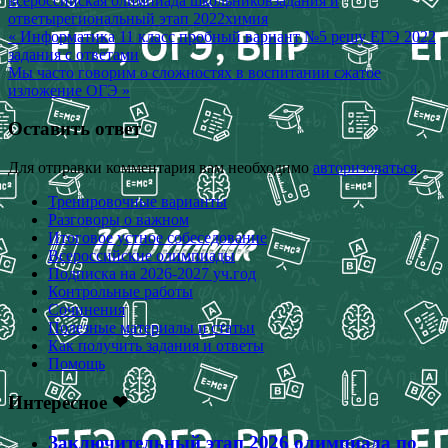
всероссийская олимпиада школьников
задания и
ответы
региональный этап 2022
химия
Навигация
« Информатика 11 класс пробный вариант №5 решу ЕГЭ 2022
задания с ответами
по
Мы часто го­во­рим о сложностях в вос­пи­та­ни­и сжатое
записям
изложение ОГЭ »
Оставить ответ
Для отправки комментария вам необходимо
авторизоваться
.
Тренировочные варианты
Разговоры о важном
Итоговое устное собеседование
Всероссийские олимпиады
Подписка на 2026-2027 уч.год
Контрольные работы
Сочинения
Полезные материалы и статьи
Как получить задания и ответы
Помощь
Интересное ❤
Заключительный этап 2026 олимпиада по