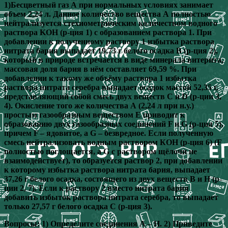
1)Бесцветный газ А при нормальных условиях занимает
объем 2,24 л. Данное количество вещества А полностью
нейтрализуется стехиометрическим количеством водного
раствора KOH (р-ция 1) с образованием раствора 1. При
добавлении к полученному раствору 1 избытка раствора
нитрата бария выпадает 19,73 г белого осадка B (р-ция 2),
который в природе встречается в виде минерала витерита,
массовая доля бария в нём составляет 69,59 %. При
добавлении к такому же объёму раствора 1 избытка
раствора нитрата серебра выпадает осадок массой 52,35 г,
представляющий собой смесь двух веществ C и D (р-ции 3,
4). Окисление того же количества А (2,24 л при н.у.)
простым газообразным веществом E приводит к
образованию двух газообразных соединений F и G (р-ция 5),
причем F – ядовитое, а G – безвредное. Если полученную
смесь нейтрализовать водным раствором КОН (р-ция 6) (F
полностью поглощается, а G с раствором щёлочи не
взаимодействует), то образуется раствор 2, при добавлении
к которому избытка раствора нитрата бария, выпадает
37,26 г белого осадка, состоящего из двух веществ B и H (р-
ции 2, 7). Если к раствору 2 вместо нитрата бария
добавить избыток раствора нитрата серебра, то выпадает
только 27,57 г белого осадка C (р-ция 3).
Вопросы: 1) Определите соединения А – H. 2) Приведите