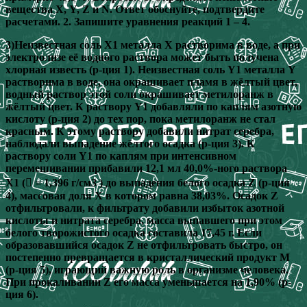
вещества Х, Y, Z и N. Ответ обоснуйте, подтвердите
расчетами. 2. Запишите уравнения реакций 1 – 4.
3)Неизвестная соль Х1 металла Х растворима в воде, а при
электролизе её водного раствора может быть получена
хлорная известь (р-ция 1). Неизвестная соль Y1 металла Y
растворима в воде, она окрашивает пламя в жёлтый цвет,
водный раствор этой соли окрашивает метилоранж в
жёлтый цвет. К раствору Y1 добавляли по каплям азотную
кислоту (р-ция 2) до тех пор, пока метилоранж не стал
красным. К этому раствору добавили нитрат серебра,
наблюдали выпадение жёлтого осадка (р-ция 3). К
раствору соли Y1 по каплям при интенсивном
перемешивании прибавили 12,1 мл 40,0%-ного раствора
Х1 ( = 1,396 г/см3 ) до выпадения белого осадка Z (р-ция
4), массовая доля Х в котором равна 38,03%. Осадок Z
отфильтровали, к фильтрату добавили избыток азотной
кислоты и нитрата серебра, масса выпавшего при этом
белого творожистого осадка составила 17,45 г. Если
образовавшийся осадок Z не отфильтровать быстро, он
постепенно превращается в кристаллический продукт M
(р-ция 5), играющий важную роль в организме человека.
При прокаливании Z его масса уменьшается на 1,90% (р-
ция 6).