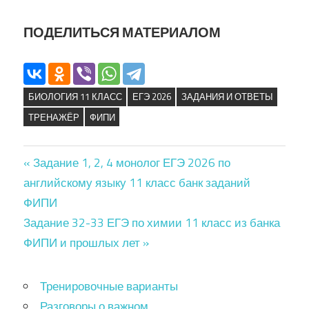
ПОДЕЛИТЬСЯ МАТЕРИАЛОМ
БИОЛОГИЯ 11 КЛАСС
ЕГЭ 2026
ЗАДАНИЯ И ОТВЕТЫ
ТРЕНАЖЁР
ФИПИ
Навигация
« Задание 1, 2, 4 монолог ЕГЭ 2026 по
английскому языку 11 класс банк заданий
по
ФИПИ
записям
Задание 32-33 ЕГЭ по химии 11 класс из банка
ФИПИ и прошлых лет »
Тренировочные варианты
Разговоры о важном