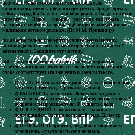
подумал: «Как-то всё-таки неловко, ведь если
спрашивают, значит, тобой интересуются. Придёт время,
забудут, и рад бы был, вот как обрадовался бы, да никто не
спросит…» – Ладно, – говорю, – расскажу, так и быть,
расскажу о своём последнем, ещё нигде не напечатанном
маленьком детском рассказе. (По М.М. Пришвину)
4)Самостоятельно подберите усилительную частицу,
которая должна стоять на месте пропуска во втором (2)
абзаце текста. Запишите эту частицу.
5)В тексте выделено пять слов. Укажите варианты
ответов, в которых лексическое значение выделенного
слова соответствует его значению в данном тексте.
1) ДЕЛО. Нечто важное, нужное. (разг.) Говори д. (по
существу). Вот это д.! (разумно, дельно).
2) РАСКРЫТЬ. кого (что). Обнаружить, сделать
известным, объяснить (что-н. тайное, неизвестное). Р.
подробности происшествия. Р. существо дела.
3) ПОСЛЕДНИЙ. Самый новый, только что
появившийся. Одет по последней моде. П. номер
журнала.
4) НЕЛОВКО. Неприятно, неудобно в моральном
отношении. Чувствовать себя неловко.