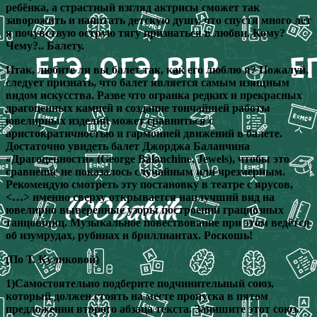
ребёнка, а страстный взгляд актрисы сможет так
заворожить и напитать детскую душу, что спустя много лет
я почувствую острую тягу признаться в любви. Кому?
Чему?.. Балету.
Итак, любите ли вы балет так, как его люблю я? Пожалуй,
следует признать, что балет является самым изящным
видом искусства. Разве что огранка редких и прекрасных
драгоценных камней и создание тончайшей работы
ювелирных изделий может сравниться с
аристократичностью и гармонией движений в балете.
Достаточно увидеть балет Джорджа Баланчина
«Драгоценности» (George Balanchine, Jewels), чтобы это
сравнение не показалось случайным или чрезмерным.
Рекомендую смотреть эту постановку в театре с ярусов,
<…> именно сверху открывается наилучший вид на
ювелирно выверенные узоры построений грациозных
танцовщиц. Музыкальное повествование при этом ведётся
об изумрудах, рубинах и бриллиантах. Роскошь!
(По Т. Куликовой)
1)Самостоятельно подберите подчинительный союз,
который должен стоять на месте пропуска в пятом
предложении второго абзаца текста. Запишите этот союз.