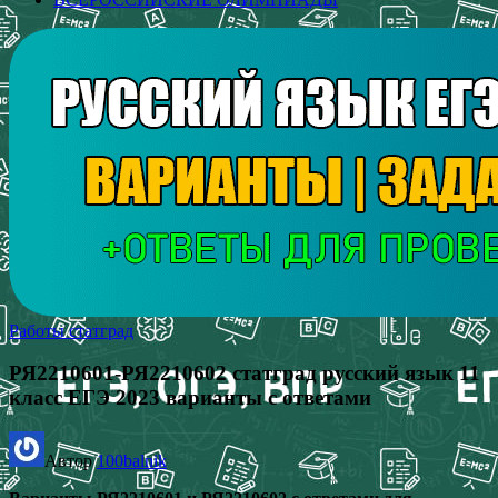
Работы статград
РЯ2210601-РЯ2210602 статград русский язык 11
класс ЕГЭ 2023 варианты с ответами
Автор
100balnik