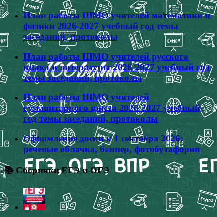
План работы ШМО учителей математики и
физики 2026-2027 учебный год темы
заседаний, протоколы
План работы ШМО учителей русского
языка и литературы 2026-2027 учебный год
темы заседаний, протоколы
План работы ШМО учителей
гуманитарного цикла 2026-2027 учебный
год темы заседаний, протоколы
Оформление доски к 1 сентября 2026:
речевые облачка, баннер, фотобутафория
📚 Сборники ЕГЭ и ОГЭ