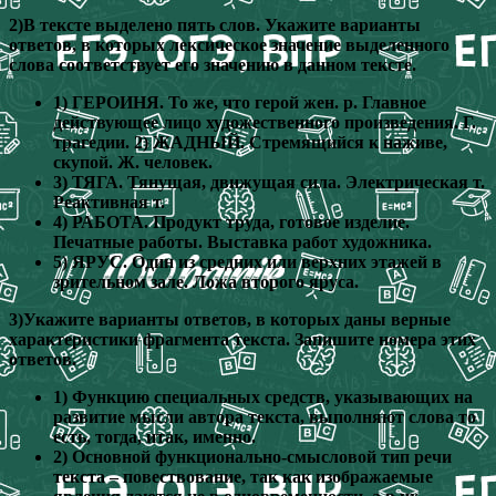
2)В тексте выделено пять слов. Укажите варианты
ответов, в которых лексическое значение выделенного
слова соответствует его значению в данном тексте.
1) ГЕРОИНЯ. То же, что герой жен. р. Главное
действующее лицо художественного произведения. Г.
трагедии. 2) ЖАДНЫЙ. Стремящийся к наживе,
скупой. Ж. человек.
3) ТЯГА. Тянущая, движущая сила. Электрическая т.
Реактивная т.
4) РАБОТА. Продукт труда, готовое изделие.
Печатные работы. Выставка работ художника.
5) ЯРУС. Один из средних или верхних этажей в
зрительном зале. Ложа второго яруса.
3)Укажите варианты ответов, в которых даны верные
характеристики фрагмента текста. Запишите номера этих
ответов.
1) Функцию специальных средств, указывающих на
развитие мысли автора текста, выполняют слова то
есть, тогда, итак, именно.
2) Основной функционально-смысловой тип речи
текста – повествование, так как изображаемые