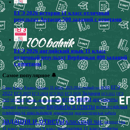
ЕГЭ 2026 история 11 класс отличный
результат Артасов 500 заданий с ответами
ЕГЭ 2026 английский язык 11 класс
отличный результат Вербицкая 400 заданий
с ответами
Самое популярное 🔔
ЕГЭ
9 класс
11 класс
2023-2024 учебный год
ВОШ
7 класс
8 класс
10 класс
2022
Задания
ЕГЭ 2023
ЕГЭ 2024
ЕГЭ 2026
ЕГЭ 2025
ОГЭ
ОГЭ 2022
аргументы
ФИПИ
ФГОС
2025
Россия - мои горизонты
ОГЭ 2026
варианты и ответы
всероссийская
вариант
вариант с ответами
олимпиада школьников
демоверсия
диагностическая работа
задания и ответы
классный час
литература
математика 11 класс
ответы
11 класс
математика 9 класс