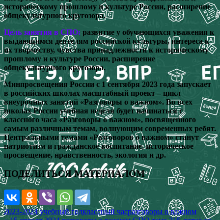
историческому прошлому и культуре России, расширение
общекультурного кругозора.
Цель занятия в СПО:
развитие у обучающихся уважения к
выдающимся деятелям российской культуры, интереса к
их творчеству, чувства принадлежности к историческому
прошлому и культуре России, расширение
общекультурного кругозора.
Минпросвещения России с 1 сентября 2023 года запускает
в российских школах масштабный проект – цикл
внеурочных занятий «Разговоры о важном». Во всех
школах России учебная неделя будет начинаться с
классного часа «Разговоры о важном», посвященного
самым различным темам, волнующим современных ребят.
Центральными темами «Разговоров о важном» станут
патриотизм и гражданское воспитание, историческое
просвещение, нравственность, экология и др.
ПОДЕЛИТЬСЯ МАТЕРИАЛОМ
2023-2024 учебный год
классный час
разговоры о важном