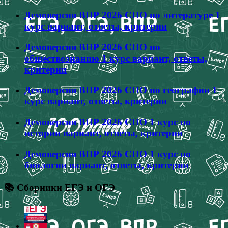
Демоверсия ВПР 2026 СПО по литературе 1
курс вариант, ответы, критерии
Демоверсия ВПР 2026 СПО по
обществознанию 1 курс вариант, ответы,
критерии
Демоверсия ВПР 2026 СПО по географии 1
курс вариант, ответы, критерии
Демоверсия ВПР 2026 СПО 1 курс по
истории вариант, ответы, критерии
Демоверсия ВПР 2026 СПО 1 курс по
биологии вариант, ответы, критерии
📚 Сборники ЕГЭ и ОГЭ