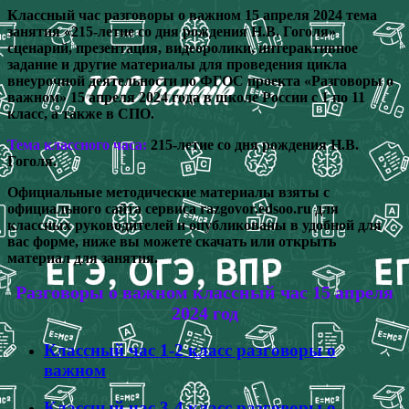
Классный час разговоры о важном 15 апреля 2024 тема
занятия «215-летие со дня рождения Н.В. Гоголя»
сценарий, презентация, видеоролики, интерактивное
задание и другие материалы для проведения цикла
внеурочной деятельности по ФГОС проекта «Разговоры о
важном» 15 апреля 2024 года в школе России с 1 по 11
класс, а также в СПО.
Тема классного часа:
215-летие со дня рождения Н.В.
Гоголя.
Официальные методические материалы взяты с
официального сайта сервиса razgovor.edsoo.ru для
классных руководителей и опубликованы в удобной для
вас форме, ниже вы можете скачать или открыть
материал для занятия.
Разговоры о важном классный час 15 апреля
2024 год
Классный час 1-2 класс разговоры о
важном
Классный час 3-4 класс разговоры о