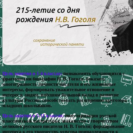
Цель занятия в 1-4 классах:
познакомить обучающихся с
фрагментами биографии Н. В. Гоголя, показать
многогранность личности писателя и его жизненные
интересы, формировать уважительное отношение и
интерес к людям, внёсшим большой вклад в развитие
культуры России; способствовать расширению кругозора
младших школьников.
Цель занятия в 5-11 классах:
популяризация русской
классической литературы; знакомство с творчеством
великого русского писателя Н. В. Гоголя; формирование
интереса к его творчеству, чувства принадлежности к