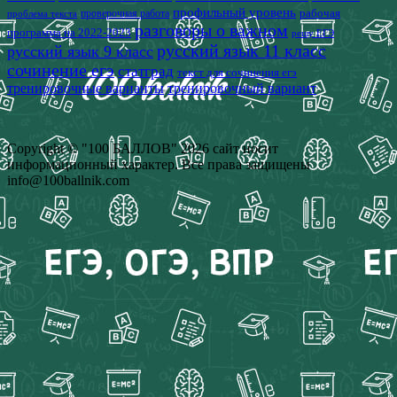
профильный уровень
рабочая
проверочная работа
проблема текста
разговоры о важном
программа на 2022-2023
решу ЕГЭ
русский язык 11 класс
русский язык 9 класс
сочинение егэ
статград
текст для сочинения егэ
тренировочные варианты
тренировочный вариант
Copyright © "100 БАЛЛОВ" 2026 сайт носит
информационный характер. Все права защищены
info@100ballnik.com