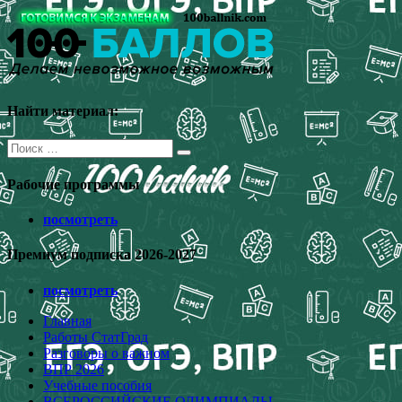
Перейти
к
содержимому
Найти материал:
Поиск
для:
Рабочие программы
посмотреть
Премиум подписка 2026-2027
посмотреть
Главная
Работы СтатГрад
Разговоры о важном
ВПР 2026
Учебные пособия
ВСЕРОССИЙСКИЕ ОЛИМПИАДЫ