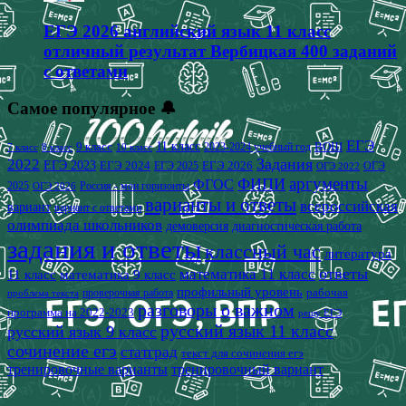
ЕГЭ 2026 английский язык 11 класс
отличный результат Вербицкая 400 заданий
с ответами
Самое популярное 🔔
ЕГЭ
9 класс
11 класс
2023-2024 учебный год
ВОШ
7 класс
8 класс
10 класс
2022
Задания
ЕГЭ 2023
ЕГЭ 2024
ЕГЭ 2026
ЕГЭ 2025
ОГЭ
ОГЭ 2022
аргументы
ФИПИ
ФГОС
2025
Россия - мои горизонты
ОГЭ 2026
варианты и ответы
всероссийская
вариант
вариант с ответами
олимпиада школьников
демоверсия
диагностическая работа
задания и ответы
классный час
литература
математика 11 класс
ответы
11 класс
математика 9 класс
профильный уровень
рабочая
проверочная работа
проблема текста
разговоры о важном
программа на 2022-2023
решу ЕГЭ
русский язык 11 класс
русский язык 9 класс
сочинение егэ
статград
текст для сочинения егэ
тренировочные варианты
тренировочный вариант