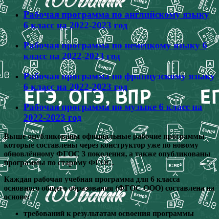
Рабочая программа по английскому языку
6 класс на 2022-2023 год
Рабочая программа по немецкому языку 6
класс на 2022-2023 год
Рабочая программа по французскому языку
6 класс на 2022-2023 год
Рабочая программа по музыке 6 класс на
2022-2023 год
Выше опубликованы официальные рабочие программы
которые составлены через конструктор уже по новому
обновлённому ФГОС 3 поколения, а также опубликованы
программы по старому ФГОС.
Каждая рабочая учебная программа для 6 класса
основного общего образования (ФГОС ООО) составлена на
основе:
требований к результатам освоения программы