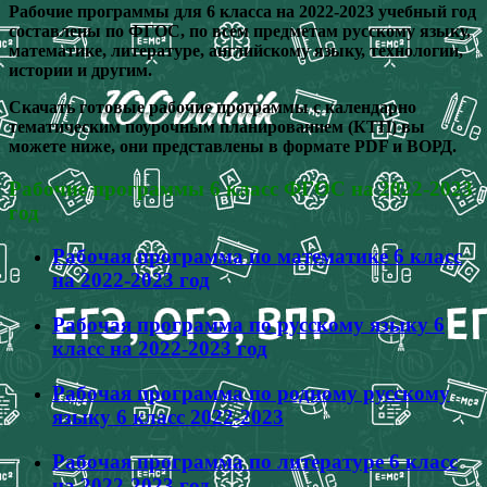
Рабочие программы для 6 класса на 2022-2023 учебный год
составлены по ФГОС, по всем предметам русскому языку,
математике, литературе, английскому языку, технологии,
истории и другим.
Скачать готовые рабочие программы с календарно
тематическим поурочным планированием (КТП) вы
можете ниже, они представлены в формате PDF и ВОРД.
Рабочие программы 6 класс ФГОС на 2022-2023
год
Рабочая программа по математике 6 класс
на 2022-2023 год
Рабочая программа по русскому языку 6
класс на 2022-2023 год
Рабочая программа по родному русскому
языку 6 класс 2022-2023
Рабочая программа по литературе 6 класс
на 2022-2023 год