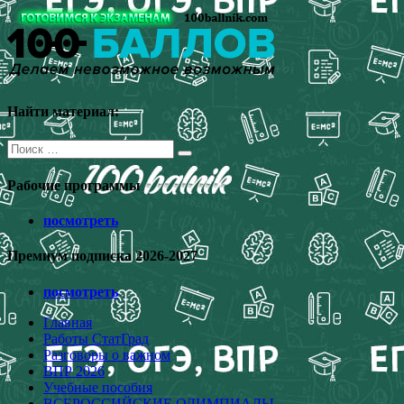
Перейти
к
содержимому
Найти материал:
Поиск
для:
Рабочие программы
посмотреть
Премиум подписка 2026-2027
посмотреть
Главная
Работы СтатГрад
Разговоры о важном
ВПР 2026
Учебные пособия
ВСЕРОССИЙСКИЕ ОЛИМПИАДЫ