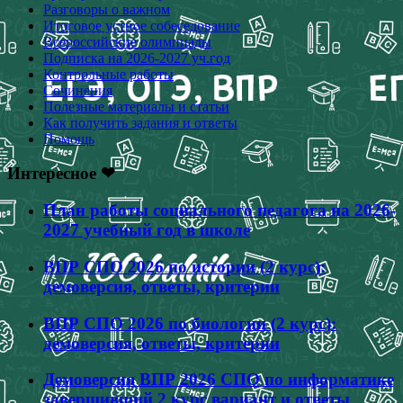
Разговоры о важном
Итоговое устное собеседование
Всероссийские олимпиады
Подписка на 2026-2027 уч.год
Контрольные работы
Сочинения
Полезные материалы и статьи
Как получить задания и ответы
Помощь
Интересное ❤
План работы социального педагога на 2026-
2027 учебный год в школе
ВПР СПО 2026 по истории (2 курс):
демоверсия, ответы, критерии
ВПР СПО 2026 по биологии (2 курс):
демоверсия, ответы, критерии
Демоверсия ВПР 2026 СПО по информатике
завершивший 2 курс вариант и ответы