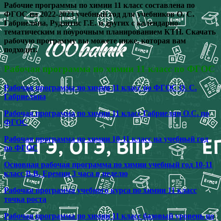
Рабочие программы по химии 11 класс составлена по
ФГОС на 2022-2023 учебный год для учебников О. С.
Габриеляна, Рудзитис Г.Е. и других с календарно-
тематическим и поурочным планированием КТП.
Скачать
рабочую программу вы можете ниже, которая вам
подходит.
Рабочая программа по химии 11 класс по ФГОС
Рабочая программа по химии 11 класс по ФГОС О. С.
Габриеляна
Рабочая программа по химии 11 класс Габриелян О.С. по
ФГОС
Рабочая программа по химии 10-11 класс на учебный год
по ФГОС
Основная рабочая программа по химии учебный год 10-11
класс В.В. Еремин 3 часа в неделю
Рабочая программа учебного курса по химии 11 класс
точка роста
Рабочая программа по химии 11 класс базовый уровень по