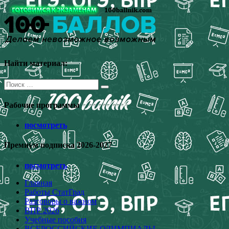
Перейти
к
содержимому
Найти материал:
Поиск
для:
Рабочие программы
посмотреть
Премиум подписка 2026-2027
посмотреть
Главная
Работы СтатГрад
Разговоры о важном
ВПР 2026
Учебные пособия
ВСЕРОССИЙСКИЕ ОЛИМПИАДЫ