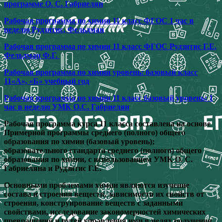
программе О. С. Габриелян
Рабочая программа по химии 11 класс ФГОС 1 час в
неделю Рудзитис, Фельдман
Рабочая программа по химии 11 класс ФГОС Рудзитис Г.Е.
Фельдман Ф.Г.
Рабочая программа по химии уровень: базовый класс
11«А», «Б» учебный год
Рабочая программа по химии 11 класс базовый уровень: 1
час в неделю УМК О.С. Габриелян
Рабочая программа курса 11 класса составлена на основе
Примерной программы среднего (полного) общего
образования по химии (базовый уровень);
образовательного стандарта среднего (полного) общего
образования по химии, с использованием УМК О. С.
Габриеляна и Рудзитис Г.Е.
Основными проблемами химии являются изучение
состава и строения веществ, зависимости их свойств от
строения, конструирование веществ с заданными
свойствами, исследование закономерностей химических
превращений и путей управления ими в целях получения