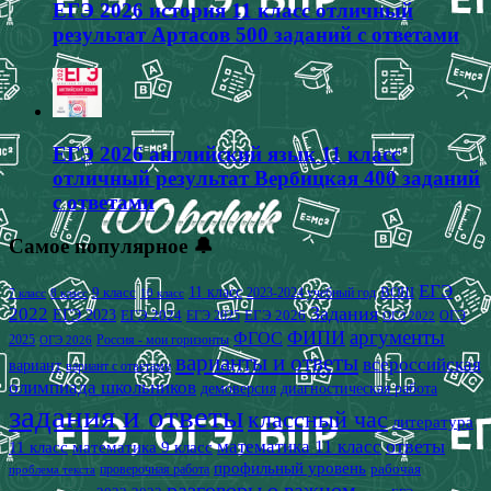
ЕГЭ 2026 история 11 класс отличный
результат Артасов 500 заданий с ответами
ЕГЭ 2026 английский язык 11 класс
отличный результат Вербицкая 400 заданий
с ответами
Самое популярное 🔔
ЕГЭ
9 класс
11 класс
2023-2024 учебный год
ВОШ
7 класс
8 класс
10 класс
2022
Задания
ЕГЭ 2023
ЕГЭ 2024
ЕГЭ 2026
ЕГЭ 2025
ОГЭ
ОГЭ 2022
аргументы
ФИПИ
ФГОС
2025
Россия - мои горизонты
ОГЭ 2026
варианты и ответы
всероссийская
вариант
вариант с ответами
олимпиада школьников
демоверсия
диагностическая работа
задания и ответы
классный час
литература
математика 11 класс
ответы
11 класс
математика 9 класс
профильный уровень
рабочая
проверочная работа
проблема текста
разговоры о важном