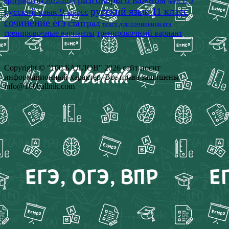
программа на 2022-2023
решу ЕГЭ
русский язык 11 класс
русский язык 9 класс
сочинение егэ
статград
текст для сочинения егэ
тренировочные варианты
тренировочный вариант
Copyright © "100 БАЛЛОВ" 2026 сайт носит
информационный характер. Все права защищены
info@100ballnik.com