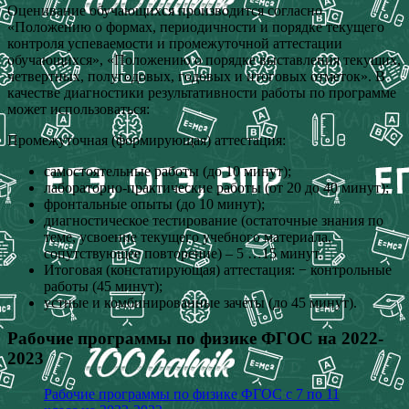
Оценивание обучающихся производится согласно
«Положению о формах, периодичности и порядке текущего
контроля успеваемости и промежуточной аттестации
обучающихся», «Положению о порядке выставления текущих,
четвертных, полугодовых, годовых и итоговых отметок». В
качестве диагностики результативности работы по программе
может использоваться:
Промежуточная (формирующая) аттестация:
самостоятельные работы (до 10 минут);
лабораторно-практические работы (от 20 до 40 минут);
фронтальные опыты (до 10 минут);
диагностическое тестирование (остаточные знания по
теме, усвоение текущего учебного материала,
сопутствующее повторение) – 5 …15 минут.
Итоговая (констатирующая) аттестация: − контрольные
работы (45 минут);
устные и комбинированные зачеты (до 45 минут).
Рабочие программы по физике ФГОС на 2022-
2023
Рабочие программы по физике ФГОС с 7 по 11