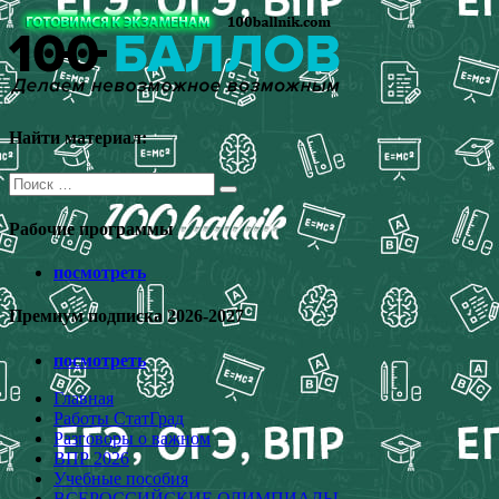
Перейти
к
содержимому
Найти материал:
Поиск
для:
Рабочие программы
посмотреть
Премиум подписка 2026-2027
посмотреть
Главная
Работы СтатГрад
Разговоры о важном
ВПР 2026
Учебные пособия
ВСЕРОССИЙСКИЕ ОЛИМПИАДЫ