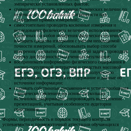
эмпирически установленных фактов;
сравнивать точность измерения физических величин по
величине их относительной погрешности при
проведении прямых измерений;
самостоятельно проводить косвенные измерения и
исследования физических величин с использованием
различных способов измерения физических величин,
выбирать средства измерения с учетом необходимой
точности измерений, обосновывать выбор способа
измерения, адекватного поставленной задаче, проводить
оценку достоверности полученных результатов;
воспринимать информацию физического содержания в
научно-популярной литературе и средствах массовой
информации, критически оценивать полученную
информацию, анализируя ее содержание и данные об
источнике информации;
создавать собственные письменные и устные сообщения
о физических явлениях на основе нескольких
источников информации, сопровождать выступление
презентацией, учитывая особенности аудитории
сверстников.
Формы, периодичность и порядок текущего контроля
успеваемости и промежуточной аттестации обучающихся