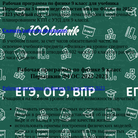
Рабочая программа по физике 9 класс для учебника
Перышкина 3 часа в неделю составлена по ФГОС на 2022-
2023 учебный год
с календарно-тематическим и поурочным
планированием КТП с УУД для 9 класса.
Скачать рабочую программу
В учебном плане, за счет часов обязательной части, на
освоение учебного предмета «Физика» на уровне среднего
общего образования отводится 102 часа в 10 классе из расчета
3 часа в неделю.
Рабочая программа по физике 9 класс
Перышкин ФГОС 2022-2023
Рабочая программа по физике 9 класс 2022-2023
Учащийся на базовом уровне получит возможность научиться:
осознавать ценность научных исследований, роль
физики в расширении представлений об окружающем
мире и ее вклад в улучшение качества жизни;
использовать приемы построения физических моделей,
поиска и формулировки доказательств выдвинутых
гипотез и теоретических выводов на основе