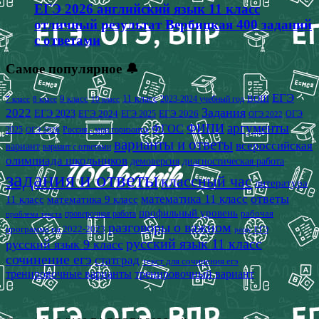
ЕГЭ 2026 английский язык 11 класс
отличный результат Вербицкая 400 заданий
с ответами
Самое популярное 🔔
ЕГЭ
9 класс
11 класс
2023-2024 учебный год
ВОШ
7 класс
8 класс
10 класс
2022
Задания
ЕГЭ 2023
ЕГЭ 2024
ЕГЭ 2026
ЕГЭ 2025
ОГЭ
ОГЭ 2022
аргументы
ФИПИ
ФГОС
2025
Россия - мои горизонты
ОГЭ 2026
варианты и ответы
всероссийская
вариант
вариант с ответами
олимпиада школьников
демоверсия
диагностическая работа
задания и ответы
классный час
литература
математика 11 класс
ответы
11 класс
математика 9 класс
профильный уровень
рабочая
проверочная работа
проблема текста
разговоры о важном
программа на 2022-2023
решу ЕГЭ
русский язык 11 класс
русский язык 9 класс
сочинение егэ
статград
текст для сочинения егэ
тренировочные варианты
тренировочный вариант