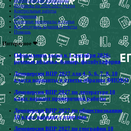
Всероссийские олимпиады
Подписка на 2026-2027 уч.год
Контрольные работы
Сочинения
Полезные материалы и статьи
Как получить задания и ответы
Помощь
Интересное ❤
Оформление доски к 1 сентября 2026:
речевые облачка, баннер, фотобутафория
Демоверсии ВПР 2027 для 4, 5, 6, 7, 8, 10
класса варианты и ответы образцы ФИОКО
Демоверсия ВПР 2027 по литературе 10
класс вариант проверочной работы
Демоверсия ВПР 2027 по обществознанию
10 класс вариант с ответами
Демоверсия ВПР 2027 по географии 10