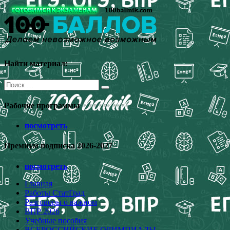
Перейти
к
содержимому
Найти материал:
Поиск
для:
Рабочие программы
посмотреть
Премиум подписка 2026-2027
посмотреть
Главная
Работы СтатГрад
Разговоры о важном
ВПР 2026
Учебные пособия
ВСЕРОССИЙСКИЕ ОЛИМПИАДЫ