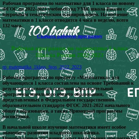
Рабочая программа по математике для 1 класса по новому
ФГОС на 2022-2023 учебный год УМК школа России с
поурочным тематическим планированием. На изучение
математики в 1 классе отводится 4 часа в неделю, всего
132 часа.
Скачать рабочую программу
Рабочая программа по математике 1 класс
Школа России 2022-2023
rp_matematika_1klass_fgos_2022_2023
Рабочая программа по предмету «Математика» для
обучающихся 1 класса составлена на основе Требований к
результатам освоения основной образовательной
программы начального общего образования,
представленных в Федеральном государственном
образовательном стандарте ФГОС 2021-2022 начального
общего образования, а также Примерной программы
воспитания.
В начальной школе изучение математики имеет особое
значение в развитии младшего школьника.
Приобретённые им знания, опыт выполнения предметных