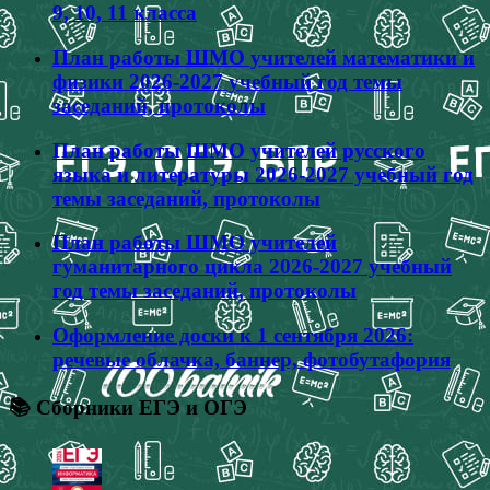
9, 10, 11 класса
План работы ШМО учителей математики и
физики 2026-2027 учебный год темы
заседаний, протоколы
План работы ШМО учителей русского
языка и литературы 2026-2027 учебный год
темы заседаний, протоколы
План работы ШМО учителей
гуманитарного цикла 2026-2027 учебный
год темы заседаний, протоколы
Оформление доски к 1 сентября 2026:
речевые облачка, баннер, фотобутафория
📚 Сборники ЕГЭ и ОГЭ