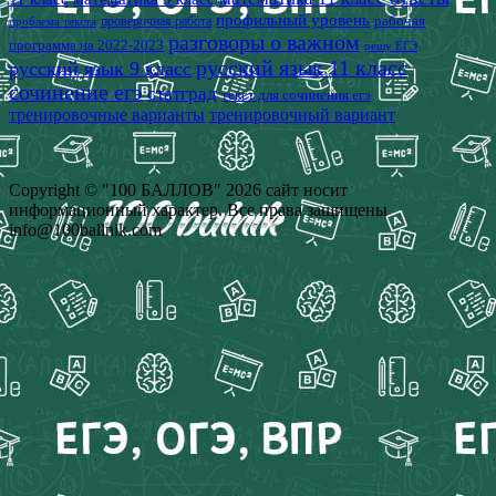
профильный уровень
рабочая
проверочная работа
проблема текста
разговоры о важном
программа на 2022-2023
решу ЕГЭ
русский язык 11 класс
русский язык 9 класс
сочинение егэ
статград
текст для сочинения егэ
тренировочные варианты
тренировочный вариант
Copyright © "100 БАЛЛОВ" 2026 сайт носит
информационный характер. Все права защищены
info@100ballnik.com