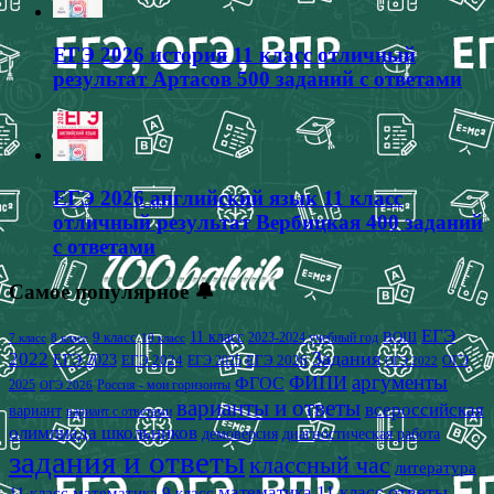
ЕГЭ 2026 история 11 класс отличный
результат Артасов 500 заданий с ответами
ЕГЭ 2026 английский язык 11 класс
отличный результат Вербицкая 400 заданий
с ответами
Самое популярное 🔔
ЕГЭ
9 класс
11 класс
2023-2024 учебный год
ВОШ
7 класс
8 класс
10 класс
2022
Задания
ЕГЭ 2023
ЕГЭ 2024
ЕГЭ 2026
ЕГЭ 2025
ОГЭ
ОГЭ 2022
аргументы
ФИПИ
ФГОС
2025
Россия - мои горизонты
ОГЭ 2026
варианты и ответы
всероссийская
вариант
вариант с ответами
олимпиада школьников
демоверсия
диагностическая работа
задания и ответы
классный час
литература
математика 11 класс
ответы
11 класс
математика 9 класс