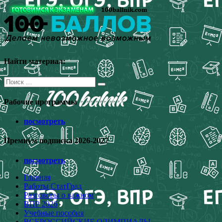
Перейти
к
содержимому
Найти материал:
Поиск
для:
Рабочие программы
посмотреть
Премиум подписка 2026-2027
посмотреть
Главная
Работы СтатГрад
Разговоры о важном
ВПР 2026
Учебные пособия
ВСЕРОССИЙСКИЕ ОЛИМПИАДЫ