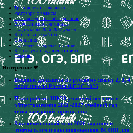
записям
Тренировочные варианты
Разговоры о важном
Итоговое устное собеседование
Всероссийские олимпиады
Подписка на 2026-2027 уч.год
Контрольные работы
Сочинения
Полезные материалы и статьи
Как получить задания и ответы
Помощь
Интересное ❤
Входные диктанты по русскому языку 2, 3, 4
класс школа России ФГОС 2026
План работы ШМО учителей истории и
обществознания 2026-2027 учебный год
темы заседаний, протоколы
Заключительный этап 2026 задания и
ответы олимпиады школьников ВСОШ для