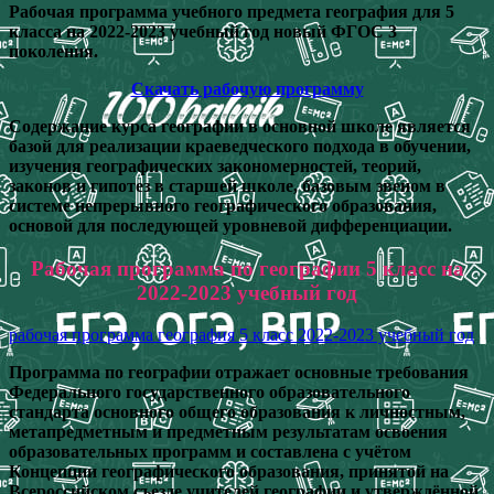
Рабочая программа учебного предмета география для 5
класса на 2022-2023 учебный год новый ФГОС 3
поколения.
Скачать рабочую программу
Содержание курса географии в основной школе является
базой для реализации краеведческого подхода в обучении,
изучения географических закономерностей, теорий,
законов и гипотез в старшей школе, базовым звеном в
системе непрерывного географического образования,
основой для последующей уровневой дифференциации.
Рабочая программа по географии 5 класс на
2022-2023 учебный год
рабочая программа география 5 класс 2022-2023 учебный год
Программа по географии отражает основные требования
Федерального государственного образовательного
стандарта основного общего образования к личностным,
метапредметным и предметным результатам освоения
образовательных программ и составлена с учётом
Концепции географического образования, принятой на
Всероссийском съезде учителей географии и утверждённой