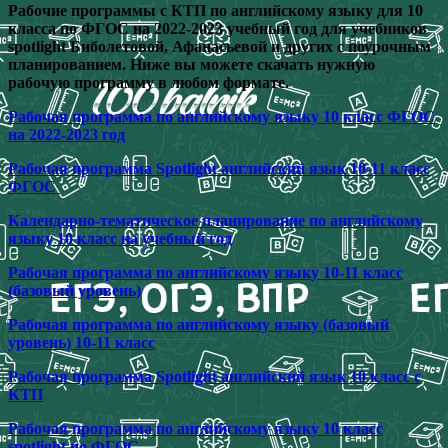
Рабочие программы с КТП по английскому языку для 10
класса по ФГОС на 2022-2023 учебный год для учебников
spotlight Биболетовой, Афанасьевой и других с поурочным
планированием. Ниже вы можете скачать нужную
рабочую программу в любом формате.
Рабочая программа по английскому языку 10 класс ФГОС
на 2022-2023 год
Рабочая программа Spotlight английский язык 10-11 класс
ФГОС
Календарно-тематическое планирование по английскому
языку 10 класс на учебный год
Рабочая программа по английскому языку 10-11 класс
(базовый уровень)
Рабочая программа по английскому языку (базовый
уровень) 10-11 класс
Рабочая программа Spotlight английский язык 10 класс с
КТП
Рабочая программа по английскому языку 10 класс
spotlight по ФГОС