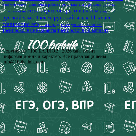
профильный уровень
рабочая
проверочная работа
проблема текста
разговоры о важном
программа на 2022-2023
решу ЕГЭ
русский язык 11 класс
русский язык 9 класс
сочинение егэ
статград
текст для сочинения егэ
тренировочные варианты
тренировочный вариант
Copyright © "100 БАЛЛОВ" 2026 сайт носит
информационный характер. Все права защищены
info@100ballnik.com