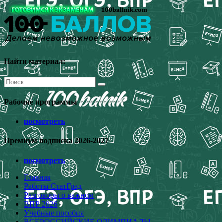
Перейти
к
содержимому
Найти материал:
Поиск
для:
Рабочие программы
посмотреть
Премиум подписка 2026-2027
посмотреть
Главная
Работы СтатГрад
Разговоры о важном
ВПР 2026
Учебные пособия
ВСЕРОССИЙСКИЕ ОЛИМПИАДЫ