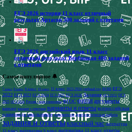
ЕГЭ 2026 история 11 класс отличный
результат Артасов 500 заданий с ответами
ЕГЭ 2026 английский язык 11 класс
отличный результат Вербицкая 400 заданий
с ответами
Самое популярное 🔔
ЕГЭ
9 класс
11 класс
2023-2024 учебный год
ВОШ
7 класс
8 класс
10 класс
2022
Задания
ЕГЭ 2023
ЕГЭ 2024
ЕГЭ 2026
ЕГЭ 2025
ОГЭ
ОГЭ 2022
аргументы
ФИПИ
ФГОС
2025
Россия - мои горизонты
ОГЭ 2026
варианты и ответы
всероссийская
вариант
вариант с ответами
олимпиада школьников
демоверсия
диагностическая работа
задания и ответы
классный час
литература
математика 11 класс
ответы
11 класс
математика 9 класс