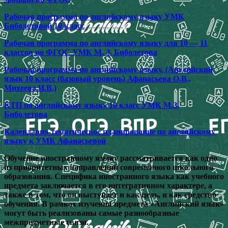
Рабочая программа по английскому языку УМК
Биболетовой 10 класс
Рабочая программа по английскому языку для 10 — 11
классов по ФГОС УМК М. З. Биболетова
Рабочая программа по английскому языку. (Английский
язык 10 класс (базовый уровень) Афанасьева О.В.,
Михеева И.В.)
КТП по английскому языку 10 класс УМК М.З.
Биболетова
Календарно-тематическое планирование по английскому
языку к УМК Афанасьевой
Обучение иностранному языку рассматривается как одно
из приоритетных направлений современного школьного
образования. Специфика иностранного языка как учебного
предмета заключается в его интегративном характере, а
также в том, что он выступает и как цель, и как средство
обучения. В рамках изучения предмета «Английский язык»
могут быть реализованы самые разнообразные
межпредметные связи.