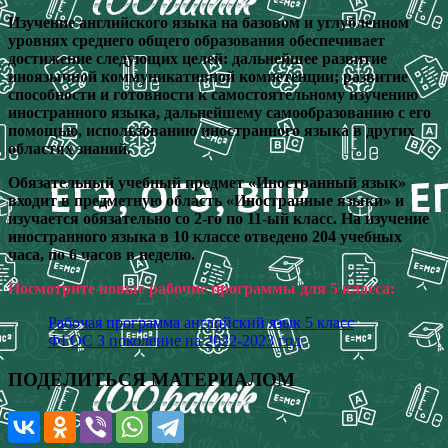
Изучение английского языка на базовом и углубленном
уровнях среднего общего образования обеспечивает
достижение следующих целей: дальнейшее развитие
иноязычной коммуникативной компетенции; развитие
способности и готовности к самостоятельному изучению
иностранного языка, дальнейшему самообразованию с его
помощью, использованию иностранного языка в других
областях знаний.
Обязательный учебный предмет «Иностранный язык»
входит в предметную область «Иностранные языки» и
изучается обязательно со 2-го по 11-ый класс. На изучение
иностранного языка в 10 классе отведено 204 учебных
часа, по 6 часов в неделю.
Посмотрите новые рабочие программы для 5 класса:
Рабочая программа английский язык 5 класс
ФГОС 3 поколение на 2022-2023 год
ПОДЕЛИТЬСЯ МАТЕРИАЛОМ