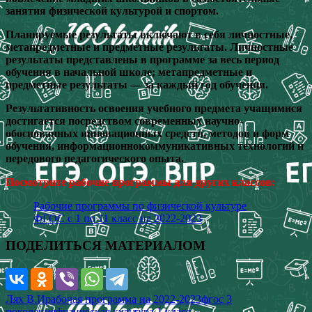
занятия физической культурой и спортом.
Планируемые результаты включают в себя личностные,
метапредметные и предметные результаты. Личностные
результаты представлены в программе за весь период
обучения в начальной школе; метапредметные и
предметные результаты — за каждый год обучения.
Результативность освоения учебного предмета учащимися
достигается посредством современных научно-
обоснованных инновационных средств, методов и форм
обучения, информационнокоммуникативных технологий и
передового педагогического опыта.
Посмотрите рабочие программы для других классов:
Рабочие программы по физической культуре
ФГОС с 1 по 11 класс на 2022-2023
ПОДЕЛИТЬСЯ МАТЕРИАЛОМ
Лях В.И
рабочая программа на 2022-2023
фгос 3
поколения
физическая культура 1 класс