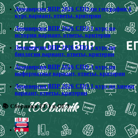
Демоверсия ВПР 2026 СПО по географии 1
курс вариант, ответы, критерии
Демоверсия ВПР 2026 СПО 1 курс по
истории вариант, ответы, критерии
Демоверсия ВПР 2026 СПО 1 курс по
биологии вариант, ответы, критерии
Демоверсия ВПР 2026 СПО 1 курс по
информатике вариант, ответы, критерии
Демоверсия ВПР 2026 СПО 1 курс по химии
вариант, ответы, критерии
📚 Сборники ЕГЭ и ОГЭ