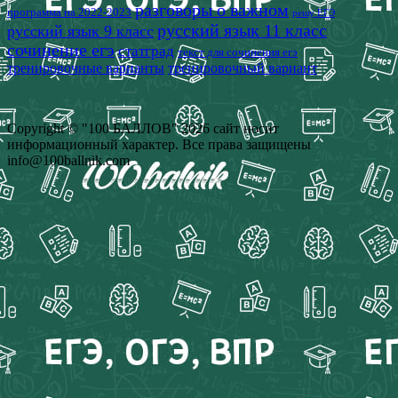
разговоры о важном
программа на 2022-2023
решу ЕГЭ
русский язык 11 класс
русский язык 9 класс
сочинение егэ
статград
текст для сочинения егэ
тренировочные варианты
тренировочный вариант
Copyright © "100 БАЛЛОВ" 2026 сайт носит
информационный характер. Все права защищены
info@100ballnik.com