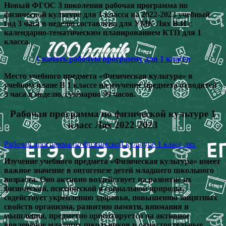
Новый ФГОС 3 поколения рабочая программа по
физической культуре для 1 класса на 2022-2023 учебный
год 3 часа в неделю составлена для УМК Лях В.И с
календарно-тематическим планированием КТП для 1
класса.
Скачать рабочую программу для 1 класса
Место учебного предмета «Физическая культура» в
учебном плане В 1 классе на изучение предмета отводится
3 часа в неделю, суммарно 99 часов.
Рабочая программа по физической культуре 1
класс Лях 2022-2023
Рабочая программа по физической культуре 1 класс лях
Изучение учебного предмета «Физическая культура» имеет
важное значение в онтогенезе детей младшего школьного
возраста. Оно активно воздействует на развитие их
физической, психической и социальной природы,
содействует укреплению здоровья, повышению защитных
свойств организма, развитию памяти, внимания и
мышления, предметно ориентируется на активное
вовлечение младших школьников в самостоятельные