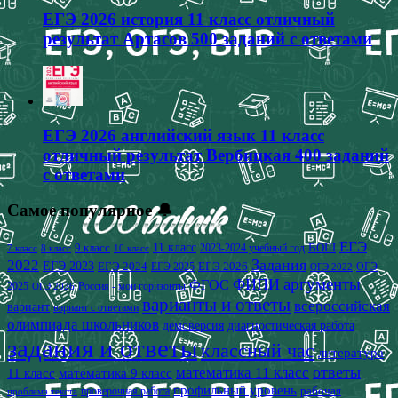
ЕГЭ 2026 история 11 класс отличный
результат Артасов 500 заданий с ответами
ЕГЭ 2026 английский язык 11 класс
отличный результат Вербицкая 400 заданий
с ответами
Самое популярное 🔔
ЕГЭ
9 класс
11 класс
2023-2024 учебный год
ВОШ
7 класс
8 класс
10 класс
2022
Задания
ЕГЭ 2023
ЕГЭ 2024
ЕГЭ 2026
ЕГЭ 2025
ОГЭ
ОГЭ 2022
аргументы
ФИПИ
ФГОС
2025
Россия - мои горизонты
ОГЭ 2026
варианты и ответы
всероссийская
вариант
вариант с ответами
олимпиада школьников
демоверсия
диагностическая работа
задания и ответы
классный час
литература
математика 11 класс
ответы
11 класс
математика 9 класс
профильный уровень
рабочая
проверочная работа
проблема текста