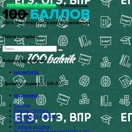
Перейти
к
содержимому
Найти материал:
Поиск
для:
Рабочие программы
посмотреть
Премиум подписка 2026-2027
посмотреть
Главная
Работы СтатГрад
Разговоры о важном
ВПР 2026
Учебные пособия
ВСЕРОССИЙСКИЕ ОЛИМПИАДЫ