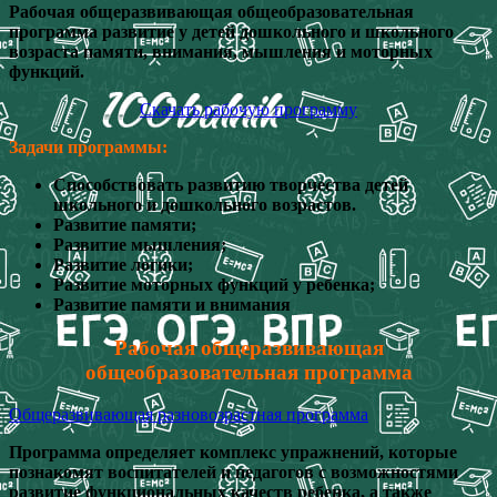
Рабочая общеразвивающая общеобразовательная
программа развитие у детей дошкольного и школьного
возраста памяти, внимания, мышления и моторных
функций.
Скачать рабочую программу
Задачи программы:
Способствовать развитию творчества детей
школьного и дошкольного возрастов.
Развитие памяти;
Развитие мышления;
Развитие логики;
Развитие моторных функций у ребенка;
Развитие памяти и внимания
Рабочая общеразвивающая
общеобразовательная программа
Общеразвивающая разновозрастная программа
Программа определяет комплекс упражнений, которые
познакомят воспитателей и педагогов с возможностями
развитие функциональных качеств ребенка, а также