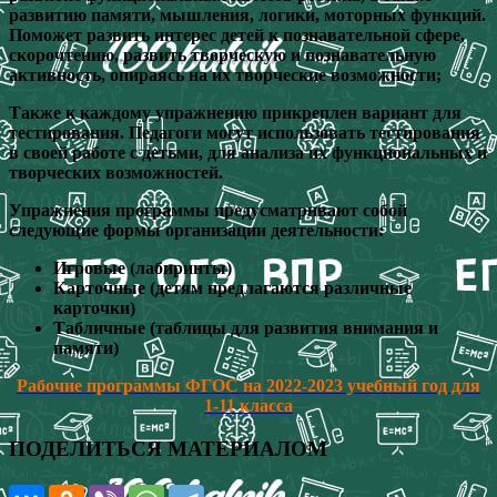
развитию памяти, мышления, логики, моторных функций.
Поможет развить интерес детей к познавательной сфере,
скорочтению, развить творческую и познавательную
активность, опираясь на их творческие возможности;
Также к каждому упражнению прикреплен вариант для
тестирования. Педагоги могут использовать тестирования
в своей работе с детьми, для анализа их функциональных и
творческих возможностей.
Упражнения программы предусматривают собой
следующие формы организации деятельности:
Игровые (лабиринты)
Карточные (детям предлагаются различные
карточки)
Табличные (таблицы для развития внимания и
памяти)
Рабочие программы ФГОС на 2022-2023 учебный год для
1-11 класса
ПОДЕЛИТЬСЯ МАТЕРИАЛОМ