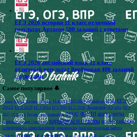
ЕГЭ 2026 история 11 класс отличный
результат Артасов 500 заданий с ответами
ЕГЭ 2026 английский язык 11 класс
отличный результат Вербицкая 400 заданий
с ответами
Самое популярное 🔔
ЕГЭ
9 класс
11 класс
2023-2024 учебный год
ВОШ
7 класс
8 класс
10 класс
2022
Задания
ЕГЭ 2023
ЕГЭ 2024
ЕГЭ 2026
ЕГЭ 2025
ОГЭ
ОГЭ 2022
аргументы
ФИПИ
ФГОС
2025
Россия - мои горизонты
ОГЭ 2026
варианты и ответы
всероссийская
вариант
вариант с ответами
олимпиада школьников
демоверсия
диагностическая работа
задания и ответы
классный час