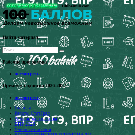
Перейти
к
содержимому
Найти материал:
Поиск
для:
Рабочие программы
посмотреть
Премиум подписка 2026-2027
посмотреть
Главная
Работы СтатГрад
Разговоры о важном
ВПР 2026
Учебные пособия
ВСЕРОССИЙСКИЕ ОЛИМПИАДЫ