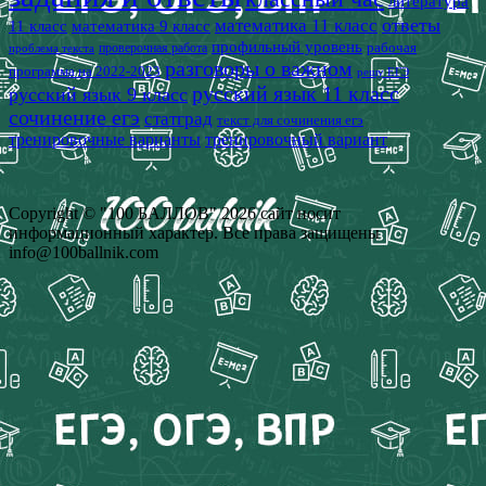
литература
математика 11 класс
ответы
11 класс
математика 9 класс
профильный уровень
рабочая
проверочная работа
проблема текста
разговоры о важном
программа на 2022-2023
решу ЕГЭ
русский язык 11 класс
русский язык 9 класс
сочинение егэ
статград
текст для сочинения егэ
тренировочные варианты
тренировочный вариант
Copyright © "100 БАЛЛОВ" 2026 сайт носит
информационный характер. Все права защищены
info@100ballnik.com