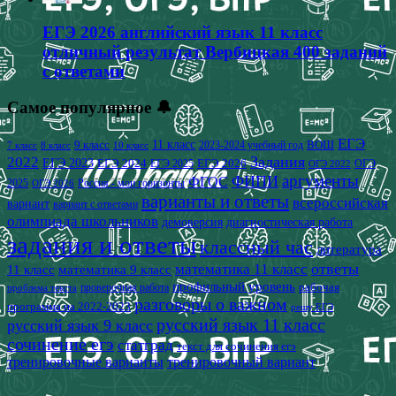
ЕГЭ 2026 английский язык 11 класс
отличный результат Вербицкая 400 заданий
с ответами
Самое популярное 🔔
ЕГЭ
9 класс
11 класс
2023-2024 учебный год
ВОШ
7 класс
8 класс
10 класс
2022
Задания
ЕГЭ 2023
ЕГЭ 2024
ЕГЭ 2026
ЕГЭ 2025
ОГЭ
ОГЭ 2022
аргументы
ФИПИ
ФГОС
2025
Россия - мои горизонты
ОГЭ 2026
варианты и ответы
всероссийская
вариант
вариант с ответами
олимпиада школьников
демоверсия
диагностическая работа
задания и ответы
классный час
литература
математика 11 класс
ответы
11 класс
математика 9 класс
профильный уровень
рабочая
проверочная работа
проблема текста
разговоры о важном
программа на 2022-2023
решу ЕГЭ
русский язык 11 класс
русский язык 9 класс
сочинение егэ
статград
текст для сочинения егэ
тренировочные варианты
тренировочный вариант