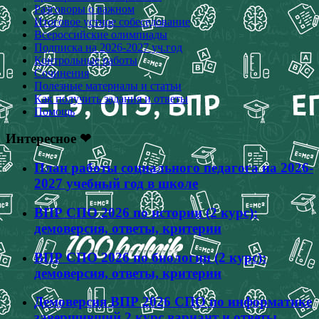
Разговоры о важном
Итоговое устное собеседование
Всероссийские олимпиады
Подписка на 2026-2027 уч.год
Контрольные работы
Сочинения
Полезные материалы и статьи
Как получить задания и ответы
Помощь
Интересное ❤
План работы социального педагога на 2026-
2027 учебный год в школе
ВПР СПО 2026 по истории (2 курс):
демоверсия, ответы, критерии
ВПР СПО 2026 по биологии (2 курс):
демоверсия, ответы, критерии
Демоверсия ВПР 2026 СПО по информатике
завершивший 2 курс вариант и ответы