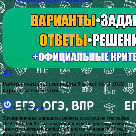
ОГЭ
Работы статград география 9 класс ОГЭ 2023
варианты с ответами
Автор
100balnik
Тренировочные варианты работы статград по географии
ОГЭ 2023 для 9 класса задания и ответы для подготовки к
экзамену, который пройдёт у 9 класса 14 июня 2023 года.
Каждый вариант соответствует структуре варианта КИМ