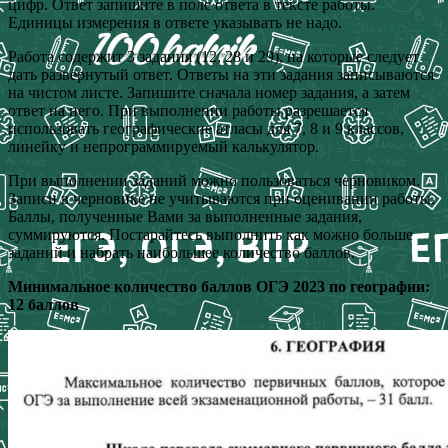
цифр. Ответ запишите в поле ответа в тексте работы.
Единицы измерения в ответе указывать не надо.
Работа содержит 3 задания (12, 28 и 29), на которые следует
дать развёрнутый ответ. Ответы на эти задания записываются
на чистом листе. Запишите сначала номер задания, а затем
ответ на него. При выполнении работы разрешается
использовать географические атласы для 7, 8 и 9 классов,
линейку и непрограммируемый калькулятор.
При выполнении заданий можно пользоваться черновиком.
Записи в черновике не учитываются при оценивании работы.
Баллы, полученные Вами за выполненные задания,
суммируются. Постарайтесь выполнить как можно больше
заданий и набрать наибольшее количество баллов.
Минимальное количество баллов ОГЭ 2023 по географии:
12 баллов