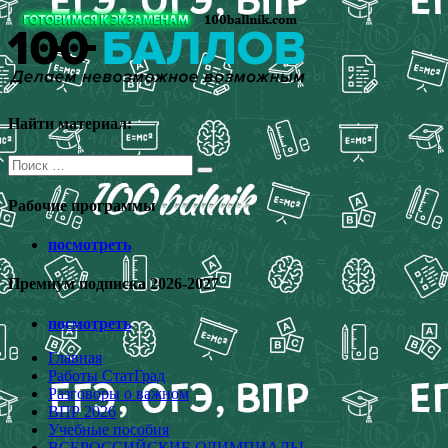
Перейти
к
содержимому
Найти материал:
Поиск
для:
Рабочие программы
посмотреть
Премиум подписка 2026-2027
посмотреть
Главная
Работы СтатГрад
Разговоры о важном
ВПР 2026
Учебные пособия
ВСЕРОССИЙСКИЕ ОЛИМПИАДЫ