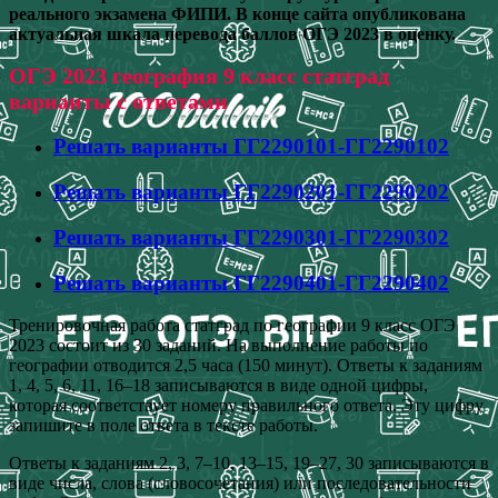
реального экзамена ФИПИ. В конце сайта опубликована
актуальная шкала перевода баллов ОГЭ 2023 в оценку.
ОГЭ 2023 география 9 класс статград
варианты с ответами
Решать варианты ГГ2290101-ГГ2290102
Решать варианты ГГ2290201-ГГ2290202
Решать варианты ГГ2290301-ГГ2290302
Решать варианты ГГ2290401-ГГ2290402
Тренировочная работа статград по географии 9 класс ОГЭ
2023 состоит из 30 заданий. На выполнение работы по
географии отводится 2,5 часа (150 минут). Ответы к заданиям
1, 4, 5, 6, 11, 16–18 записываются в виде одной цифры,
которая соответствует номеру правильного ответа. Эту цифру
запишите в поле ответа в тексте работы.
Ответы к заданиям 2, 3, 7–10, 13–15, 19–27, 30 записываются в
виде числа, слова (словосочетания) или последовательности