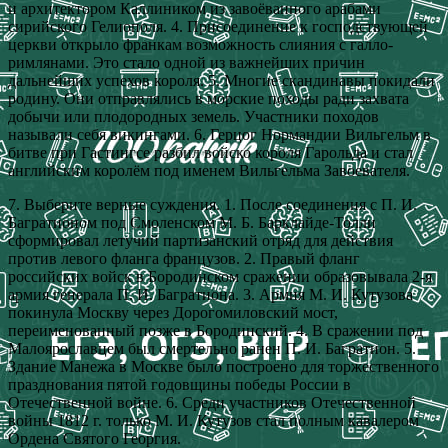
и архитектором Каллиником из завоёванного арабами
сирийского Гелиополя. 4. Присоединение к господствующей
церкви открыло франкам возможность слияния с галло-
римлянами. Это стало одной из важнейших причин
дальнейших успехов короля. 5. Многие скандинавы покидали
родину. Они отправлялись в морские походы ради захвата
добычи или плодородных земель. Участники походов
называли себя викингами. 6. Герцог Нормандии Вильгельм в
битве при Гастингсе разбил войско короля Гарольда и стал
английским королём под именем Вильгельма Завоевателя.
7. Выберите верные суждения. 1. После соединения с П. И.
Багратионом под Смоленском М. Б. Барклайде-Толли
сформировал летучий партизанский отряд для действия
против левого фланга французов. 2. Правый фланг
российских войск в Бородинском сражении образовывала 2-я
армия генерала П. И. Багратиона. 3. Армия М. И. Кутузова
покинула Москву через Дорогомиловский мост,
переименованный позже в Бородинский. 4. В сражении под
Малоярославцем был смертельно ранен П. И. Багратион. 5.
Здание Манежа в Москве было построено для торжественного
празднования пятой годовщины победы России в
Отечественной войне. 6. Среди участников Отечественной
войны 1812 г. только М. И. Кутузов стал полным кавалером
Ордена Святого Георгия.