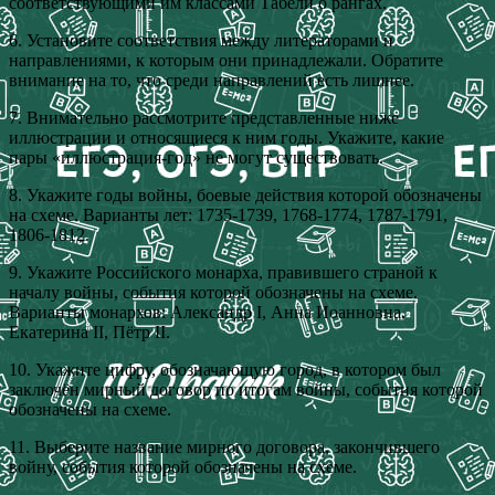
соответствующими им классами Табели о рангах.
6. Установите соответствия между литераторами и
направлениями, к которым они принадлежали. Обратите
внимание на то, что среди направлений есть лишнее.
7. Внимательно рассмотрите представленные ниже
иллюстрации и относящиеся к ним годы. Укажите, какие
пары «иллюстрация-год» не могут существовать.
8. Укажите годы войны, боевые действия которой обозначены
на схеме. Варианты лет: 1735-1739, 1768-1774, 1787-1791,
1806-1812.
9. Укажите Российского монарха, правившего страной к
началу войны, события которой обозначены на схеме.
Варианты монархов: Александр I, Анна Иоанновна,
Екатерина II, Пётр II.
10. Укажите цифру, обозначающую город, в котором был
заключён мирный договор по итогам войны, события которой
обозначены на схеме.
11. Выберите название мирного договора, закончившего
войну, события которой обозначены на схеме.