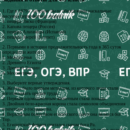
1. Где в 1879 г. впервые были обнаружены наскальные
рисунки первобытных людей?
1. пещера Ляско (Франция)
2. Капова пещера (Россия)
3. пещера Альтамира (Испания)
4. пещера Зверей (Египет)
2. Первыми в истории продолжительность года в 365 суток
определили жители
1. Междуречья
2. Древнего Египта
3. Древней Греции
4. Месопотамии
3. Выберите верные утверждения.
1. Железо было первым металлом, из которого люди стали
изготавливать орудия труда.
2. Первым одомашненным животным стала лошадь.
3. Двойная бело-красная корона стала символом объединения
египетского государства.
4. Верховным божеством египетского пантеона являлся бог
Тор.
5. Египетский фараон считался сыном бога Ра.
6. Первыми проявлениями искусства у первобытных людей