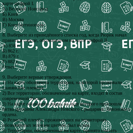
карте цифрой I.
А) Великий Новгород
Б) Киев
В) Москва
Г) Константинополь
8. Выберите из приведённого списка год, когда Рюрик начал
править в городе, обозначенном на карте цифрой II.
А) 858 г.
Б) 862 г.
В) 879 г.
Г) 882 г.
Ответ:
9. Выберите верные утверждения.
1) На карте обозначена территория, на которой проживали
славянские племена.
2) Все территории, обозначенные на карте, входят в состав
современной России.
3) На карте обозначено озеро, на льду которого произошла
битва дружины Александра Невского с рыцарями Ливонского
ордена.
4) Религией племён, проживавших на территориях,
обозначенных зелёным цветом, был ислам.
5) Территории, обозначенные на карте, принято считать