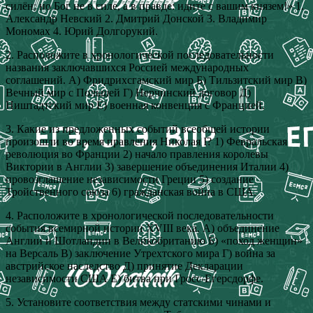
силён; но Бог не в силе, а в правде: идите с вашим князем!» 1.
Александр Невский 2. Дмитрий Донской 3. Владимир
Мономах 4. Юрий Долгорукий.
2. Расположите в хронологической последовательности
названия заключавшихся Россией международных
соглашений. А) Фридрихсгамский мир Б) Тильзитский мир В)
Вечный мир с Польшей Г) Нерчинский договор Д)
Ништадтский мир Е) военная конвенция с Францией.
3. Какие из предложенных событий всеобщей истории
произошли во время правления Николая I? 1) Февральская
революция во Франции 2) начало правления королевы
Виктории в Англии 3) завершение объединения Италии 4)
провозглашение независимости Греции 5) создание
Тройственного союза 6) гражданская война в США.
4. Расположите в хронологической последовательности
события всемирной истории XVIII века. А) объединение
Англии и Шотландии в Великобританию Б) «поход женщин»
на Версаль В) заключение Утрехтского мира Г) война за
австрийское наследство Д) принятие Декларации
независимости США Е) битва при Гросс-Егерсдорфе.
5. Установите соответствия между статскими чинами и