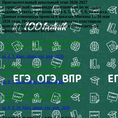
Пригласительный школьный этап 2026-2027
всероссийской олимпиады школьников по истории
задания, ответы и решения для 4, 5, 6, 7, 8, 9, 10 класса.
Данная олимпиада прошла в школах Москвы 15-16 мая
2026 года. Индивидуальные результаты участников
пригласительного этапа вы можете посмотреть на
официальном сайте ВСОШ.
Олимпиада по истории 4-5 класс
пригласительный этап 2026
ist_4_5_klass_olimp_vos_msk_2026
Олимпиада по истории 6-7 класс
пригласительный этап 2026
ist_6_7_klass_olimp_vos_msk_2026
Олимпиада по истории 8-10 класс
пригласительный этап 2026
ist_8_9_10_klass_olimp_vos_msk_2026
Задания и ответы для 4-5 класса