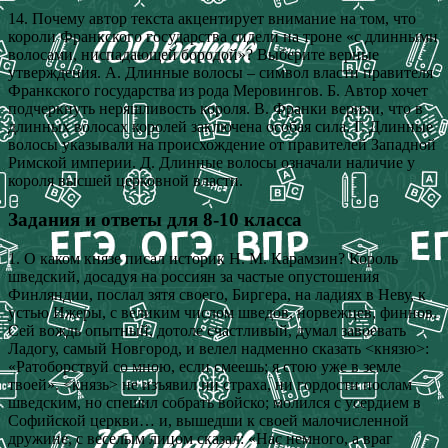
14. Почему автор текста акцентирует внимание на том, что
короли Франкского государства сидели на троне «с длинными
волосами, ниспадающей бородой»? Выберите верные
утверждения. А. Длинные волосы – символ власти правителя
Франкского государства из рода Меровингов. Б. Автор хочет
подчеркнуть неряшливость короля. В. Франки верили, что в
длинных волосах королей заключена особая сила. Г. Длинные
волосы указывали на происхождение от правителей Западной
Римской империи. Д. Длинные волосы означали наличие у
короля высшей церковной власти.
Задания и ответы для 8-10 класса
1. О каком князе писал историк Н. М. Карамзин? Король
шведский, досадуя на россиян за частые опустошения
Финляндии, послал зятя своего, Биргера, на ладиях в Неву, к
устью Ижеры, с великим числом шведов, норвежцев, финнов.
Сей вождь опытный, дотоле счастливый, думал завоевать
Ладогу, самый Новгород, и велел надменно сказать <князю>:
«Ратоборствуй со мною, если смеешь; я стою уже в земле
твоей». <князь> не изъявил ни страха, ни гордости послам
шведским, но спешил собрать войско; молился с усердием в
Софийской церкви… и, вышедши к своей малочисленной
дружине, с веселым лицом сказал: «Нас немного, а враг