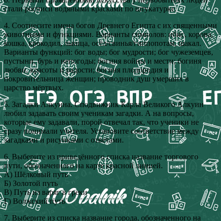
стали росписи водяными красками по штукатурке.
4. Соотнесите имена богов Древнего Египта с их священными
животными и функциями. Варианты символов: ибис, корова,
кошка, крокодил, львица, осёл/свинья/гиппопотам, шакал.
Варианты функций: бог воды; бог мудрости; бог чужеземцев,
пустыни, бурь и непогоды; богиня войны и мести; богиня
любви, красоты и радости; богиня плодородия и
покровительница женщин; проводник душ умерших в
царство мёртвых.
5. Загадки Алкуина. Сподвижник Карла Великого Алкуин
любил задавать своим ученикам загадки. А на вопросы,
которые ему задавали, порой отвечал так, что ученики не
сразу понимали учителя. Установите соответствие между
загадками и рисунками с ответами.
6. Выберите из приведённого списка название торгового
пути, обозначенного на карте красной линией.
А) Шёлковый путь
Б) Золотой путь
В) Путь из варяг в греки
Г) Волжский путь
7. Выберите из списка название города, обозначенного на