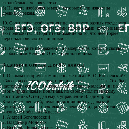
«колыбелью» человечества.
6) На карте изображены моря, которые были известны
древним грекам.
10. Соотнесите изображения письменности разных государств
Древнего мира с историческими персонажами, которые могли
ею пользоваться. Обратите внимание на то, что некоторые
персонажи являются лишними.
11. Рассмотрите изображения и выберите те, которые связаны
с событиями Великой Отечественной войны.
Задания и ответы для 6-7 класса
1. О каком историческом персонаже писал В. О. Ключевский?
«Здесь на севере, кажется, и родился князь … в 1111 г. Это был
настоящий северный князь, истый суздалец-залешанин по
своим привычкам и понятиям, по своему политическому
воспитанию. Отец дал ему в управление Владимир на
Клязьме, маленький, недавно возникший суздальский
пригород, и там … прокняжил далеко за тридцать лет своей
жизни, не побывав в Киеве».
1. Андрей Боголюбский
2. Владимир Мономах
3. Всеволод Большое гнездо