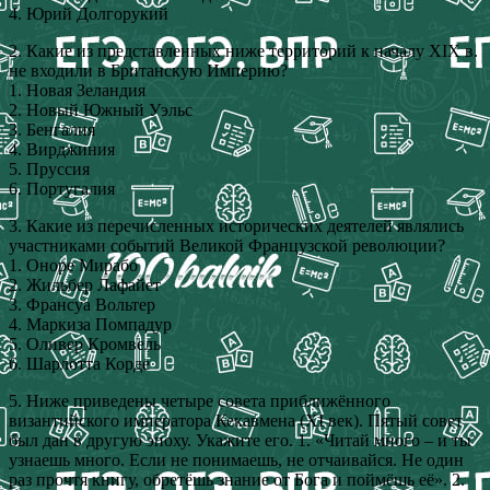
4. Юрий Долгорукий
2. Какие из представленных ниже территорий к началу ХIX в.
не входили в Британскую Империю?
1. Новая Зеландия
2. Новый Южный Уэльс
3. Бенгалия
4. Вирджиния
5. Пруссия
6. Португалия
3. Какие из перечисленных исторических деятелей являлись
участниками событий Великой Французской революции?
1. Оноре Мирабо
2. Жильбер Лафайет
3. Франсуа Вольтер
4. Маркиза Помпадур
5. Оливер Кромвель
6. Шарлотта Корде
5. Ниже приведены четыре совета приближённого
византийского императора Кекавмена (XI век). Пятый совет
был дан в другую эпоху. Укажите его. 1. «Читай много – и ты
узнаешь много. Если не понимаешь, не отчаивайся. Не один
раз прочтя книгу, обретёшь знание от Бога и поймёшь её». 2.