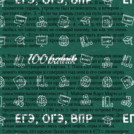
«Радуйся во времена счастья, но не гордись. Я видел
правителя-тирана, утром он был великолепен, а вечером –
достоин слёз». 3. «Если ты хочешь стать на путь подвига и
прославить своё имя, разрушай всё, что другие построили, и
уничтожай всех, кого победишь». 4. «Я хочу, чтобы ты всех
любил, но тайну свою не сообщай никому, так как это очень
опасно». 5. «Если случай потребует проявить власть, делай
это с уверенностью и скромностью. Не завидуй, не таи зла
против кого-либо».
6. Установите соответствие между представленными ниже
краткими описаниями исторических событий и относящимся
к ним иллюстрациям и картам. 1. Папа пал ниц к ногам
нового императора и совершил над ним и его сыном обряд
миропопомазания. Императором стал старший внук (его имя
сохранилось в названии провинции Лотарингия). Позднее на
каждой из частей бывшей империи образовались большие
самостоятельные королевства. 2. Майордом Карл Мартелл в
сражении у города Пуатье нанёс сокрушительное поражение
арабам. 3. Прототип этого оружия появился
предположительно в 190 до н. э. при защите острова Родос.
Но ещё в 424 году до н. э. в сухопутном сражении при Делии
древнегреческими воинами из полого бревна выпускалась
некая зажигательная смесь сырой нефти, серы и масла.
Собственно, это оружие было изобретено в 673 г. инженером