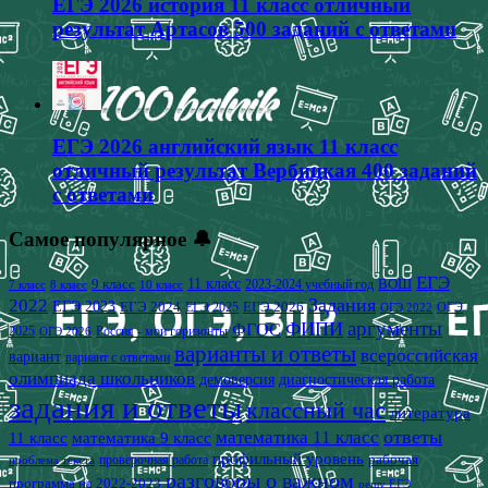
ЕГЭ 2026 история 11 класс отличный
результат Артасов 500 заданий с ответами
ЕГЭ 2026 английский язык 11 класс
отличный результат Вербицкая 400 заданий
с ответами
Самое популярное 🔔
ЕГЭ
9 класс
11 класс
2023-2024 учебный год
ВОШ
7 класс
8 класс
10 класс
2022
Задания
ЕГЭ 2023
ЕГЭ 2024
ЕГЭ 2026
ЕГЭ 2025
ОГЭ
ОГЭ 2022
аргументы
ФИПИ
ФГОС
2025
Россия - мои горизонты
ОГЭ 2026
варианты и ответы
всероссийская
вариант
вариант с ответами
олимпиада школьников
демоверсия
диагностическая работа
задания и ответы
классный час
литература
математика 11 класс
ответы
11 класс
математика 9 класс
профильный уровень
рабочая
проверочная работа
проблема текста
разговоры о важном
программа на 2022-2023
решу ЕГЭ