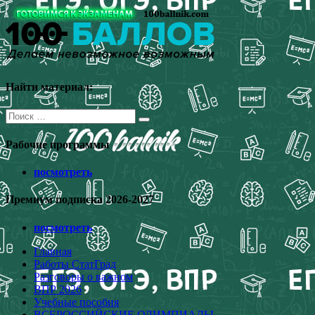
Перейти
к
содержимому
Найти материал:
Поиск
для:
Рабочие программы
посмотреть
Премиум подписка 2026-2027
посмотреть
Главная
Работы СтатГрад
Разговоры о важном
ВПР 2026
Учебные пособия
ВСЕРОССИЙСКИЕ ОЛИМПИАДЫ