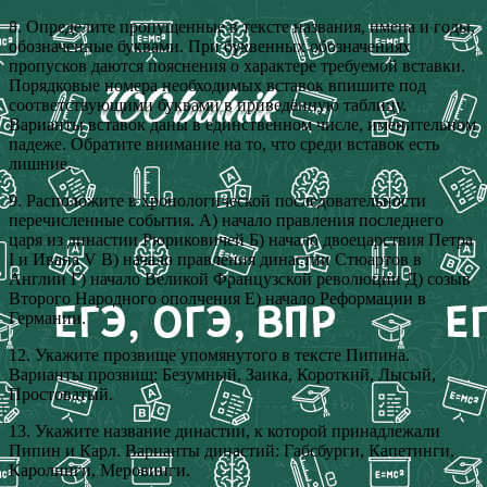
8. Определите пропущенные в тексте названия, имена и годы,
обозначенные буквами. При буквенных обозначениях
пропусков даются пояснения о характере требуемой вставки.
Порядковые номера необходимых вставок впишите под
соответствующими буквами в приведённую таблицу.
Варианты вставок даны в единственном числе, именительном
падеже. Обратите внимание на то, что среди вставок есть
лишние.
9. Расположите в хронологической последовательности
перечисленные события. А) начало правления последнего
царя из династии Рюриковичей Б) начало двоецарствия Петра
I и Ивана V В) начало правления династии Стюартов в
Англии Г) начало Великой Французской революции Д) созыв
Второго Народного ополчения Е) начало Реформации в
Германии.
12. Укажите прозвище упомянутого в тексте Пипина.
Варианты прозвищ: Безумный, Заика, Короткий, Лысый,
Простоватый.
13. Укажите название династии, к которой принадлежали
Пипин и Карл. Варианты династий: Габсбурги, Капетинги,
Каролинги, Меровинги.