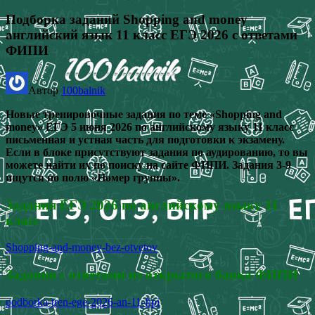
Подборка заданий Shopping and money
английский язык 11 класс ЕГЭ 2026 с ответами
ФИПИ
Автор
100balnik
Новые тренировочные задания по теме «Shopping and
money» ЕГЭ 5 июня 2026 по английскому языку 11 класс
письменная и устная часть для подготовки к экзамену.
Если в блоке присутствуют задания по аудированию, то вы
можете найти их по поиску на сайте ФИПИ. Задания 3-9
ищутся по полю «Номер группы».
Задания ЕГЭ 2026 по английскому языку 11
класс
Shopping-and-money-bez-otvetov
Задания с ответами из открытого банка ФИПИ
podborka-tren-ege-2026-an-11-fipi