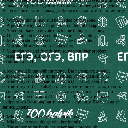
каждое утверждение, обозначенное соответствующей цифрой,
только один раз. В задании есть одно лишнее утверждение.
Вы услышите запись дважды. Занесите свои ответы в таблицу.
1. Worthless things may still be needed by someone.
2. A possible way out is to put your clutter out of sight.
3. You don’t have to devote much time to house cleaning.
4. One should devote a certain place to certain things.
5. Making a shopping list helps to have fewer things.
6. You should sort out your clothes first.
7. Your relatives and friends may solve your litter problem.
Номер задания: 9EDDA8
Ответы: 361524
A book about living without money Вы услышите диалог.
Определите, какие из приведённых утверждений А–G
соответствуют содержанию текста (1 – True), какие не
соответствуют (2 – False) и о чём в тексте не сказано, то есть
на основании текста нельзя дать ни положительного, ни
отрицательного ответа (3 – Not stated). Занесите номер
выбранного Вами варианта ответа в таблицу. Вы услышите
запись дважды.
1. Mia is reading an autobiographical book.
2. Mia likes to swap things with her friends.
3. The author of the book has never had a proper job.