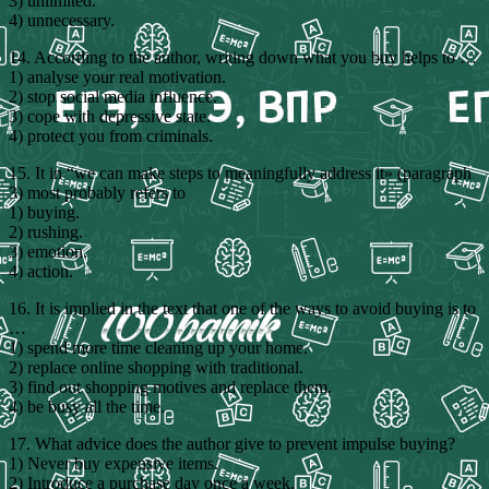
3) unlimited.
4) unnecessary.
14. According to the author, writing down what you buy helps to …
1) analyse your real motivation.
2) stop social media influence.
3) cope with depressive state.
4) protect you from criminals.
15. It in “we can make steps to meaningfully address it» (paragraph
3) most probably refers to
1) buying.
2) rushing.
3) emotion.
4) action.
16. It is implied in the text that one of the ways to avoid buying is to
…
1) spend more time cleaning up your home.
2) replace online shopping with traditional.
3) find out shopping motives and replace them.
4) be busy all the time.
17. What advice does the author give to prevent impulse buying?
1) Never buy expensive items.
2) Introduce a purchase day once a week.