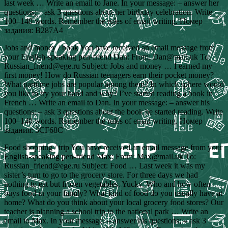
last week … Write an email to Jane. In your message: – answer her
questions; – ask 3 questions about her birthday celebration. Write
100–140 words. Remember the rules of email writing. Номер
задания: B287A4
Jobs and money / book You have received an email message from
your English-speaking pen-friend Dan: From: Dan@mail.uk To:
Russian_friend@ege.ru Subject: Jobs and money … I earned my
first money! How do Russian teenagers earn their pocket money?
What parttime jobs are popular among them? In which sphere would
you like to try your hand and why? I’ve started reading a book in
French … Write an email to Dan. In your message: – answer his
questions; – ask 3 questions about the book he started reading. Write
100–140 words. Remember the rules of email writing. Номер
задания: 3CF68C
Food shopping / trip You have received an email message from your
English-speaking pen-friend Max: From: Max@mail.uk To:
Russian_friend@ege.ru Subject: Food … Last week it was my
sister’s turn to go to the grocery store. For three days we had
nothing to eat but frozen vegetables. Yucky. Who and how often
buys food in your family? What kind of food do you usually have at
home? What do you think about your local grocery food stores? Our
teacher is planning a school trip to the national park … Write an
email to Max. In your message: – answer his questions; – ask 3