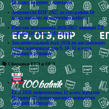
10 класс вариант с ответами
Демоверсия ВПР 2027 по географии 10
класс вариант проверочной работы
Рабочие программы 2026-2027 вариант 7.1
ЗПР ФГОС НОО 1-4 классы
Заключительный этап 2026 по английскому
языку олимпиада для 9, 10, 11 класса
задания и решение
📚 Сборники ЕГЭ и ОГЭ
ЕГЭ 2026 информатика 11 класс Крылов
Чуркина 20 тренировочных вариантов
заданий с ответами