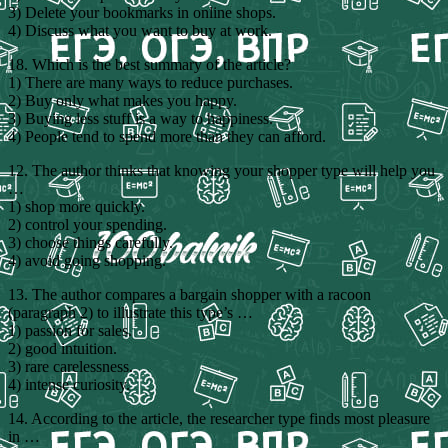
3) Delete your bookmarks in online shops.
4) Discuss what you want to buy at work.
18. Which is the best summary of the article?
1) There are many ways to reduce purchases.
2) Buy only what makes you happy.
3) Buying less stuff is a way to happiness.
4) People tend to spend more than they can afford.
12. The author thinks that knowing your shopper type will help you
…
1) shop more quickly.
2) control your spending.
3) choose things carefully.
4) avoid going shopping.
13. The author compares a bargain shopper with a racoon
(paragraph 2) to illustrate this type’s …
1) passion for sales.
2) good intuition.
3) rare carelessness.
4) intense curiosity.
14. According to the article, the researcher type finds most pleasure
in …