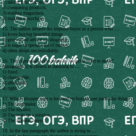
1) taking final decisions.
2) comparing products.
3) reading magazines.
4) making a purchase.
15. The author defines the impulse buyer as a person who …
1) loves buying beautiful things.
2) gives good advice on shopping.
3) is eager to spend a lot of money.
4) often shops uncontrollably.
16. The expression set in stone in “no price is set in stone”
(paragraph 5) is closest in meaning to …
1) fixed.
2) changeable.
3) affordable.
4) right.
17. Which shopper type is focused on buying one particular thing?
1) The negotiator.
2) The loyalist.
3) The man on a mission.
4) The impulse buyer.
18. In the last paragraph the author is trying to …