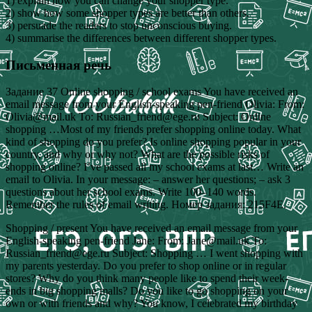
1) explain how you can change your shopper type.
2) show how some shopper types are better than others.
3) persuade the readers to stop unconscious buying.
4) summarise the differences between different shopper types.
Письменная речь
Задание 37 Online shopping / school exams You have received an
email message from your English-speaking pen-friend Olivia: From:
Olivia@mail.uk To: Russian_friend@ege.ru Subject: Online
shopping …Most of my friends prefer shopping online today. What
kind of shopping do you prefer? Is online shopping popular in your
country, and why or why not? What are the possible risks of
shopping online? I’ve passed all my school exams at last… Write an
email to Olivia. In your message: – answer her questions; – ask 3
questions about her school exams. Write 100–140 words.
Remember the rules of email writing. Номер задания: 215F4E.
Shopping / present You have received an email message from your
English-speaking pen-friend Jane: From: Jane@mail.uk To:
Russian_friend@ege.ru Subject: Shopping … I went shopping with
my parents yesterday. Do you prefer to shop online or in regular
stores? Why do you think many people like to spend their week-
ends in big shopping malls? Do you like to go shopping on your
own or with friends and why? You know, I celebrated my birthday