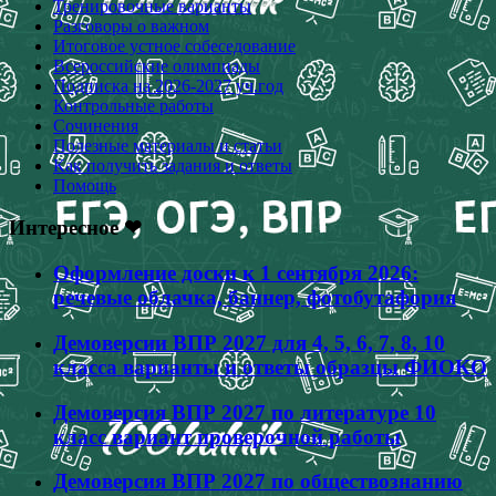
Тренировочные варианты
Разговоры о важном
Итоговое устное собеседование
Всероссийские олимпиады
Подписка на 2026-2027 уч.год
Контрольные работы
Сочинения
Полезные материалы и статьи
Как получить задания и ответы
Помощь
Интересное ❤
Оформление доски к 1 сентября 2026:
речевые облачка, баннер, фотобутафория
Демоверсии ВПР 2027 для 4, 5, 6, 7, 8, 10
класса варианты и ответы образцы ФИОКО
Демоверсия ВПР 2027 по литературе 10
класс вариант проверочной работы
Демоверсия ВПР 2027 по обществознанию