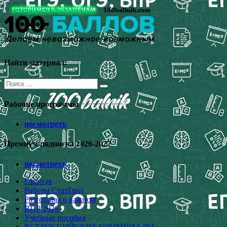
Перейти
к
содержимому
Найти материал:
Поиск
для:
Рабочие программы
посмотреть
Премиум подписка 2026-2027
посмотреть
Главная
Работы СтатГрад
Разговоры о важном
ВПР 2026
Учебные пособия
ВСЕРОССИЙСКИЕ ОЛИМПИАДЫ