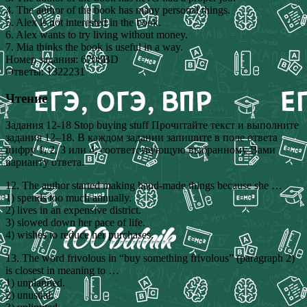
4. The author of the book has many personal things.
5. Alex is not interested in the book.
6. Alex wants to try living without money.
7. Mia thinks the book is useful in a way.
Номер задания: 6708BD
Ответы: 1322231
Чтение
Задания 12-18 Stop buying stuff Прочитайте текст и выполните
задания 12–18. В каждом задании запишите в поле ответа
цифру 1, 2, 3 или 4, соответствующую выбранному Вами
варианту ответа.
12. The author started making hand-made things because she …
1) spends too much annually.
2) lives in an expensive district.
3) slowed down her pace of life.
4) wishes to reduce her purchases.
13. The word frivolous in “buy something frivolous” (paragraph 2)
is closest in meaning to …
1) unplanned.
2) unusual.