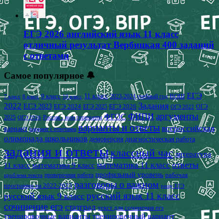
ЕГЭ 2026 английский язык 11 класс
отличный результат Вербицкая 400 заданий
с ответами
Самое популярное 🔔
ЕГЭ
9 класс
11 класс
2023-2024 учебный год
ВОШ
7 класс
8 класс
10 класс
2022
Задания
ЕГЭ 2023
ЕГЭ 2024
ЕГЭ 2026
ЕГЭ 2025
ОГЭ
ОГЭ 2022
аргументы
ФИПИ
ФГОС
2025
Россия - мои горизонты
ОГЭ 2026
варианты и ответы
всероссийская
вариант
вариант с ответами
олимпиада школьников
демоверсия
диагностическая работа
задания и ответы
классный час
литература
математика 11 класс
ответы
11 класс
математика 9 класс
профильный уровень
рабочая
проверочная работа
проблема текста
разговоры о важном
программа на 2022-2023
решу ЕГЭ
русский язык 11 класс
русский язык 9 класс
сочинение егэ
статград
текст для сочинения егэ
тренировочные варианты
тренировочный вариант