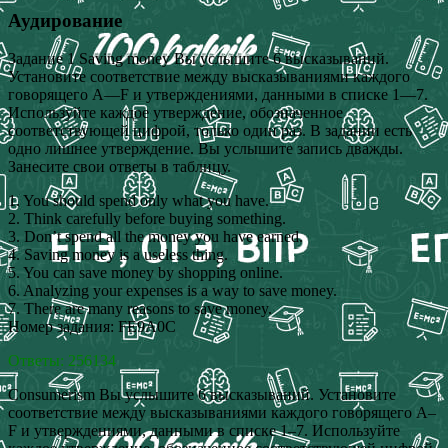
Аудирование
Задание 1 Saving money Вы услышите 6 высказываний.
Установите соответствие между высказываниями каждого
говорящего A––F и утверждениями, данными в списке 1––7.
Используйте каждое утверждение, обозначенное
соответствующей цифрой, только один раз. В задании есть
одно лишнее утверждение. Вы услышите запись дважды.
Занесите свои ответы в таблицу.
1. You should spend only what you have.
2. Think carefully before buying something.
3. Don’t spend all the money you have earned.
4. Saving money is a useless thing.
5. You can save money by shopping online.
6. Analyzing your expenses is a way to save money.
7. There are many reasons to save money.
Номер задания: FE9A0C
Ответы: 256134
Consumerism Вы услышите 6 высказываний. Установите
соответствие между высказываниями каждого говорящего A–
F и утверждениями, данными в списке 1–7. Используйте