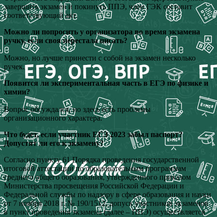
завершить экзамен и покинуть ППЭ, член ГЭК составит
соответствующий акт.
Можно ли попросить у организатора во время экзамена
ручку, если своя перестала писать?
Можно, но лучше принести с собой на экзамен несколько
ручек.
Появится ли экспериментальная часть в ЕГЭ по физике и
химии?
Вопрос обсуждался, но здесь есть проблемы
организационного характера.
Что будет, если участник ЕГЭ 2023 забыл паспорт?
Допустят ли его к экзамену?
Согласно пункту 61 Порядка проведения государственной
итоговой аттестации по образовательным программам
среднего общего образования, утвержденного приказом
Министерства просвещения Российской Федерации и
Федеральной службы по надзору в сфере образования и науки
от 7 ноября 2018 г. № 190/1512, допуск участников экзаменов
в пункт проведения экзамена (далее – ППЭ) осуществляется