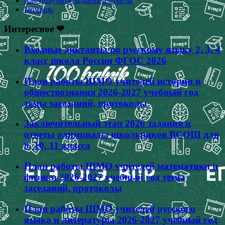
Как получить задания и ответы
Помощь
Интересное ❤
Входные диктанты по русскому языку 2, 3, 4
класс школа России ФГОС 2026
План работы ШМО учителей истории и
обществознания 2026-2027 учебный год
темы заседаний, протоколы
Заключительный этап 2026 задания и
ответы олимпиады школьников ВСОШ для
9, 10, 11 класса
План работы ШМО учителей математики и
физики 2026-2027 учебный год темы
заседаний, протоколы
План работы ШМО учителей русского
языка и литературы 2026-2027 учебный год