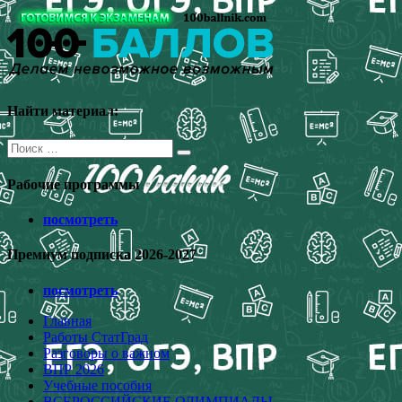
Перейти
к
содержимому
Найти материал:
Поиск
для:
Рабочие программы
посмотреть
Премиум подписка 2026-2027
посмотреть
Главная
Работы СтатГрад
Разговоры о важном
ВПР 2026
Учебные пособия
ВСЕРОССИЙСКИЕ ОЛИМПИАДЫ