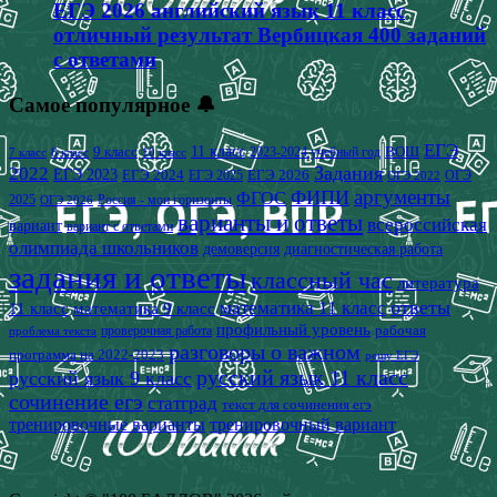
ЕГЭ 2026 английский язык 11 класс
отличный результат Вербицкая 400 заданий
с ответами
Самое популярное 🔔
ЕГЭ
9 класс
11 класс
2023-2024 учебный год
ВОШ
7 класс
8 класс
10 класс
2022
Задания
ЕГЭ 2023
ЕГЭ 2024
ЕГЭ 2026
ЕГЭ 2025
ОГЭ
ОГЭ 2022
аргументы
ФИПИ
ФГОС
2025
Россия - мои горизонты
ОГЭ 2026
варианты и ответы
всероссийская
вариант
вариант с ответами
олимпиада школьников
демоверсия
диагностическая работа
задания и ответы
классный час
литература
математика 11 класс
ответы
11 класс
математика 9 класс
профильный уровень
рабочая
проверочная работа
проблема текста
разговоры о важном
программа на 2022-2023
решу ЕГЭ
русский язык 11 класс
русский язык 9 класс
сочинение егэ
статград
текст для сочинения егэ
тренировочные варианты
тренировочный вариант