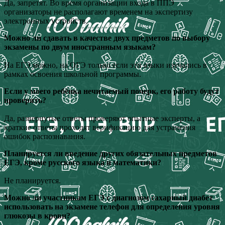
Да, запретят. Во время организации входа в ППЭ
организаторы не располагают временем на экспертизу
электронных устройств.
Можно ли сдавать в качестве двух предметов по выбору
экзамены по двум иностранным языкам?
На ЕГЭ можно, на ОГЭ только если эти языки изучались в
рамках освоения школьной программы.
Если у моего ребёнка нечитаемый почерк, его работу будут
проверять?
Да, развернутые ответы проверяют опытные эксперты, а
краткие ответы проходят верификацию для устранения
ошибок распознавания.
Планируется ли введение других обязательных предметов
ЕГЭ, кроме русского языка и математики?
Не планируется.
Можно ли участникам ЕГЭ с диагнозом сахарный диабет
использовать на экзамене телефон для определения уровня
глюкозы в крови?