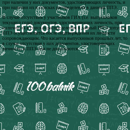
при наличии у них документов, удостоверяющих личность, и
при наличии их в списках распределения в данный ППЭ.
В случае отсутствия у участников ГИА (т.е. выпускников
текущего года) документов, удостоверяющих личность, при
наличии их в списках распределения в данный ППЭ допуск в
ППЭ осуществляется после подтверждения их личности
сопровождающим. Что касается выпускников прошлых лет, то
в случае отсутствия у них документов, удостоверяющих
личность, в ППЭ они не допускаются.