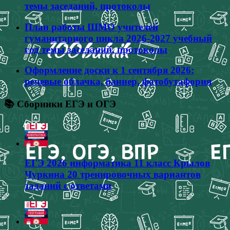
темы заседаний, протоколы
План работы ШМО учителей
гуманитарного цикла 2026-2027 учебный
год темы заседаний, протоколы
Оформление доски к 1 сентября 2026:
речевые облачка, баннер, фотобутафория
📚 Сборники ЕГЭ и ОГЭ
ЕГЭ 2026 информатика 11 класс Крылов
Чуркина 20 тренировочных вариантов
заданий с ответами