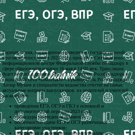
Горячая линия, посвященная проведению государственной
итоговой аттестации в 2023 году, пройдет в Ситуационно-
информационном центре Федеральной службы по надзору в
сфере образования и науки 16 мая в 14:00 мск. Трансляция
будет вестись в прямом эфире в сообществе Рособрнадзора в
социальной сети «ВКонтакте». Руководитель Рособрнадзора
Анзор Музаев и специалисты ведомства ответят на самые
актуальные вопросы выпускников, их родителей и учителей,
касающиеся:
проведения ЕГЭ, ОГЭ и ГВЭ в основной и
дополнительный периоды 2023 года;
процедуры проведения экзаменов;
особенностей сдачи ЕГЭ и ОГЭ различными
категориями участников;
содержания экзаменационных материалов;