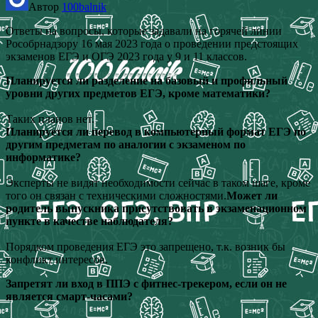
Автор
100balnik
Ответы на вопросы, которые задавали на горячей линии
Рособрнадзору 16 мая 2023 года о проведении предстоящих
экзаменов ЕГЭ и ОГЭ 2023 года у 9 и 11 классов.
Планируется ли разделение на базовый и профильный
уровни других предметов ЕГЭ, кроме математики?
Таких планов нет.
Планируется ли перевод в компьютерный формат ЕГЭ по
другим предметам по аналогии с экзаменом по
информатике?
Эксперты не видят необходимости сейчас в таком шаге, кроме
того он связан с техническими сложностями.
Может ли
родитель выпускника присутствовать в экзаменационном
пункте в качестве наблюдателя?
Порядком проведения ЕГЭ это запрещено, т.к. возник бы
конфликт интересов.
Запретят ли вход в ППЭ с фитнес-трекером, если он не
является смарт-часами?