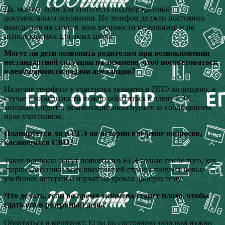
Да, можно, если для этого есть подтвержденные
документально основания. Но телефон должен постоянно
находиться на столе в зоне видимости видеокамер и не
использоваться для иных целей
Могут ли дети позвонить родителям при возникновении
нестандартной ситуации на экзамене, чтоб посоветоваться
о необходимости подачи апелляции?
Наличие телефона у участника экзамена в ППЭ запрещено, в
случае необходимости можно обратиться к члену ГЭК,
который следит в экзаменационном пункте за соблюдением
прав участников.
Планируется ли в ЕГЭ по истории введение вопросов,
касающихся СВО?
Такие вопросы могут появиться в ЕГЭ только после того, как
старшеклассники всех школ нашей страны получат новые
учебники истории и изучат на уроках данную тему.
Что делать, если во время экзамена станет плохо, чтобы
сдать его в резервный день?
Обратиться в медпункт. Если по состоянию здоровья нужно