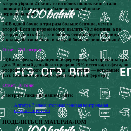
второй убрали 25 книг, то на обоих полках книг стало
поровну. Сколько книг было на каждой полке
первоначально?
24)В одной бочке в три раза больше бензина, чем во
второй. Если из первой бочки вылить 78 л бензина, а во
вторую долить 42 л, то в бочках бензина будет поровну.
Сколько бензина было в каждой бочке первоначально?
Ответ: 180 литров
25)Картофель, выращенный фермером, был продан за три
дня. В первый день было продано 25% всего картофеля, во
второй- 60% всего картофеля, а в третий — остальные
1,5т. Сколько тонн картофеля вырастил фермер?
Ответ: 10 тонн
Смотрите также на нашем сайте:
Алгебра 7 класс итоговая годовая контрольная
работа с ответами
ПОДЕЛИТЬСЯ МАТЕРИАЛОМ