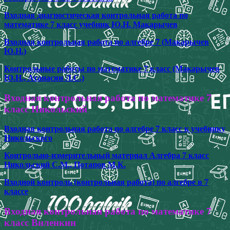
Входная диагностическая контрольная работа по
математике 7 класс учебник Ю.Н. Макарычев
Входная контрольная работа по алгебре 7 (Макарычев
Ю.Н.)
Контрольные работы по математике 7 класс (Макарычев
Ю.Н., Атанасян Л.С.)
Входная контрольная работа по математике 7
класс Никольский
Входная контрольная работа по алгебре 7 класс к учебнику
Никольского
Контрольно-измерительный материал Алгебра 7 класс
Никольский С.М., Потапов М.К.
Входной контроль (контрольная работа) по алгебре в 7
классе
Входная контрольная работа по математике 7
класс Виленкин