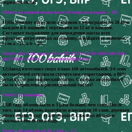
первоначально?
Ответ: на первой полке было 20 книг, на второй — 80
11)На машину погрузили а ящиков с виноградом по 20 кг в
каждом и b ящиков с персиками по 12 кг в каждом.
Составьте выражение для нахождения массы всех
фруктов, погруженных на машину, и найдите её значение,
если а =15, а b = 20.
Ответ: 20а+12b, при а=15, b=20, 20·15+12·20=300+240=540
(кг) Ответ: 540 кг — масса всех фруктов
12)Завод изготовил сверх плана 160 автомобилей. 3/4 этих
автомобилей отправили строителям гидростанции, а 80%
остатка – в рисоводческий совхоз. Сколько автомобилей
было отправлено в рисоводческий совхоз?
Ответ: 32 машины
13)В саду яблонь было в 3 раза больше, чем слив. После
того, как 14 яблонь вырубили и посадили 10 слив, деревьев
обоих видов в саду стало поровну. Сколько яблонь и
сколько слив было в саду.
Ответ: яблонь было 36, слив — 12.