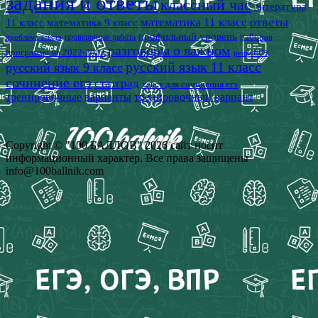
задания и ответы
классный час
литература
математика 11 класс
ответы
11 класс
математика 9 класс
профильный уровень
рабочая
проверочная работа
проблема текста
разговоры о важном
программа на 2022-2023
решу ЕГЭ
русский язык 11 класс
русский язык 9 класс
сочинение егэ
статград
текст для сочинения егэ
тренировочные варианты
тренировочный вариант
Copyright © "100 БАЛЛОВ" 2026 сайт носит
информационный характер. Все права защищены
info@100ballnik.com