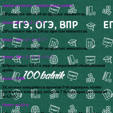
Задачи и ответы с контрольных работ:
1)Разложите число 84 на простые множители.
Ответ: 84 = 2 × 2 × 3 × 7
2)Разложите число 350 на простые множители.
Ответ: 350 = 2 × 5 × 5 × 7
3)Разложите число 700 на простые множители.
Ответ: 700 = 2 × 2 × 5 × 5 × 7
4)Представьте 0,035 в виде несократимой обыкновенной
дроби.
Ответ: 7/200.
5)Сколько понадобится времени 9 бульдозерам, чтобы
расчистить площадку, которую 7 бульдозеров расчищают
за 6,3 ч?
Ответ: за 4,9 ч.