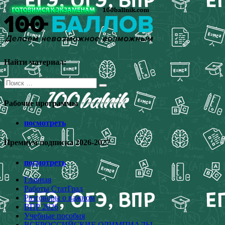
Перейти
к
содержимому
Найти материал:
Поиск
для:
Рабочие программы
посмотреть
Премиум подписка 2026-2027
посмотреть
Главная
Работы СтатГрад
Разговоры о важном
ВПР 2026
Учебные пособия
ВСЕРОССИЙСКИЕ ОЛИМПИАДЫ