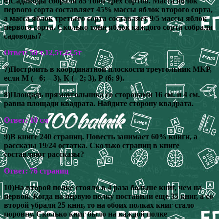
6)Садоводы собрали 85 тонн трёх сортов. Масса яблок
первого сорта составляет 45% массы яблок второго сорта,
а масса яблок третьего сорта составляет 9/5 массы яблок
первого сорта. Сколько тонн яблок каждого сорта собрали
садоводы?
Ответ: 50 т,12,5т,22,5т
7)Построить в координатной плоскости треугольник МКР,
если М (– 6; – 3), К (– 2; 3), Р (6; 9).
8)Площадь прямоугольника со сторонами 16 см. и 4 см.
равна площади квадрата. Найдите сторону квадрата.
Ответ: 10 см
9)В книге 240 страниц. Повесть занимает 60% книги, а
рассказы 19/24 остатка. Сколько страниц в книге
составляют рассказы?
Ответ: 76 страниц
10)На второй полке стояло в 4 раза больше книг, чем на
первой. Когда на первую полку поставили еще 35 книг, а со
второй убрали 25 книг, то на обоих полках книг стало
поровну. Сколько книг было на каждой полке