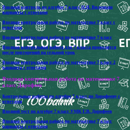
Входной контроль по алгебре 7 класс Н.Я. Виленкин
варианты с ответами
Входная контрольная работа по математике 7 класс с
ответами
Входная контрольная работа по математике 7 класс
Входная контрольная работа для 7 класса проводится
после повторений на седьмой урок
Входная контрольная работа по математике 7 класс 2
варианта с ответами
Входная контрольная работа по математике 7
класс Дорофеев
Контрольные работы по алгебре 7 класс по Дорофееву с
ответами
Входной тест по алгебре 7 класс УМК Г.В. Дорофеев
Входная контрольная работа по математике 7 класс
варианты с ответами