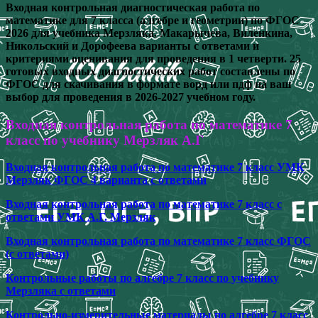
Входная контрольная диагностическая работа по
математике для 7 класса (алгебре и геометрии) по ФГОС
2026 для учебника Мерзляка, Макарычева, Виленкина,
Никольский и Дорофеева варианты с ответами и
критериями оценивания для проведения в 1 четверти. 25
готовых входных диагностических работ составлены по
ФГОС для скачивания в формате ворд или пдф на ваш
выбор для проведения в 2026-2027 учебном году.
Входная контрольная работа по математике 7
класс по учебнику Мерзляк А.Г
Входная контрольная работа по математике 7 класс УМК
Мерзляк ФГОС 4 варианта с ответами
Входная контрольная работа по математике 7 класс с
ответами УМК А.Г. Мерзляк
Входная контрольная работа по математике 7 класс ФГОС
(с ответами)
Контрольные работы по алгебре 7 класс по учебнику
Мерзляка с ответами
Контрольно-измерительные материалы по алгебре 7 класс