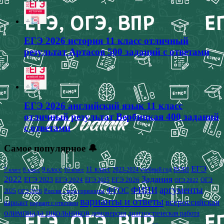
ЕГЭ 2026 история 11 класс отличный
результат Артасов 500 заданий с ответами
ЕГЭ 2026 английский язык 11 класс
отличный результат Вербицкая 400 заданий
с ответами
Самое популярное 🔔
ЕГЭ
9 класс
11 класс
2023-2024 учебный год
ВОШ
7 класс
8 класс
10 класс
2022
Задания
ЕГЭ 2023
ЕГЭ 2024
ЕГЭ 2026
ЕГЭ 2025
ОГЭ
ОГЭ 2022
аргументы
ФИПИ
ФГОС
2025
Россия - мои горизонты
ОГЭ 2026
варианты и ответы
всероссийская
вариант
вариант с ответами
олимпиада школьников
демоверсия
диагностическая работа