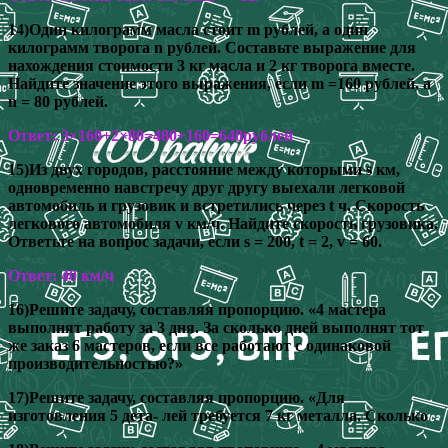
14)Один килограмм масла стоит m рублей, а один
килограмм творога n рублей. Составьте выражение для
нахождения стоимости 3 кг масла и 2 кг творога вместе.
Найдите значение этого выражения, если m =160 рублей, а
n = 80 рублей.
Ответ: 3×160+2×80=480+160=640рублей
15)Из двух городов, расстояние между которыми s км,
одновременно навстречу друг другу выехали легковой
автомобиль и грузовик и встретились через t ч. Скорость
легкового автомобиля v км/ч. Найдите скорость грузовика.
Ответьте на вопрос задачи, если s = 200, t = 2, v = 60.
Ответ: 40 км/ч
16)Решите задачу, составляя пропорцию. «4 мастера
выполнят работу за 3 дня. За сколько дней выполнят тот
же заказ 6 мастеров, если все работают с одинаковой
производительностью?»
17)Решите задачу, составляя пропорцию. «Для
изготовления 5 дета- лей требуется 7 кг металла. Сколько