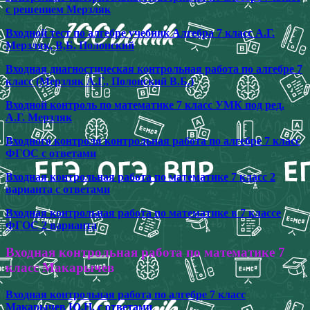
с решением Мерзляк
Входной тест по алгебре учебник Алгебра 7 класс А.Г.
Мерзляк, В,Б. Полонский
Входная диагностическая контрольная работа по алгебре 7
класс (Мерзляк А.Г., Полонский В.Б.)
Входной контроль по математике 7 класс УМК под ред.
А.Г. Мерзляк
Входного контроля контрольная работа по алгебре 7 класс
ФГОС с ответами
Входная контрольная работа по математике 7 класс 2
варианта с ответами
Входная контрольная работа по математике в 7 классе
ФГОС 2 варианта
Входная контрольная работа по математике 7
класс Макарычев
Входная контрольная работа по алгебре 7 класс
Макарычев Ю.Н. с ответами