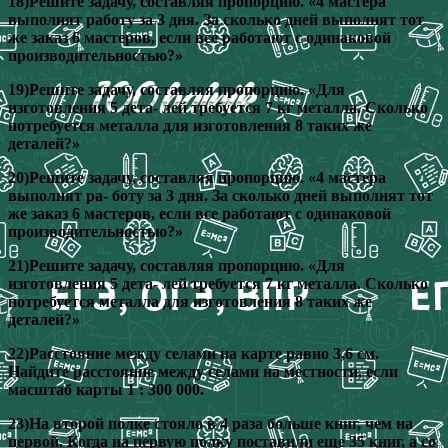
18)Решите задачу, составляя пропорцию. «4 мастера
выполнят работу за 3 дня. За сколько дней выполнят тот
же заказ 6 мастеров, если все работают с одинаковой
производительностью?»
19)Решите задачу, составляя пропорцию. «Для
изготовления 5 дета- лей требуется 7 кг металла. Сколько
потребуется металла для изготовления 8 таких же
деталей?»
20)Решите задачу, составляя пропорцию. «4 мастера
выполнят ра- боту за 3 дня. За сколько дней выполнят тот
же заказ 6 мастеров, если все работают с одинаковой
производительностью?»
21)Решите задачу, составляя пропорцию. «Для
изготовления 5 дета- лей требуется 7 кг металла. Сколько
потребуется металла для изготовления 8 таких же
деталей?»
22)Расстояние между селами на карте равно 3,6 см.
Найдите расстояние между селами на местности, если
масштаб карты 1 : 300 000.
23)На второй полке стояло в 4 раза больше книг, чем на
первой. Когда на первую полку поставили еще 35 книг, а со