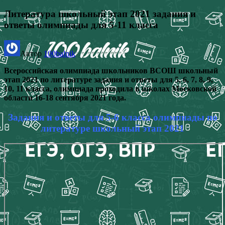
Литература школьный этап 2021 задания и
ответы олимпиады для 5-11 класса
Автор
100balnik
Всероссийская олимпиада школьников ВСОШ школьный
этап 2021 по литературе задания и ответы для 5, 6, 7, 8, 9,
10, 11 кл
асса, олимпиада проходила в школах Московской
области 16-18 сентября 2021 года.
Задания и ответы для 5-6 класса олимпиады по
литературе школьный этап 2021