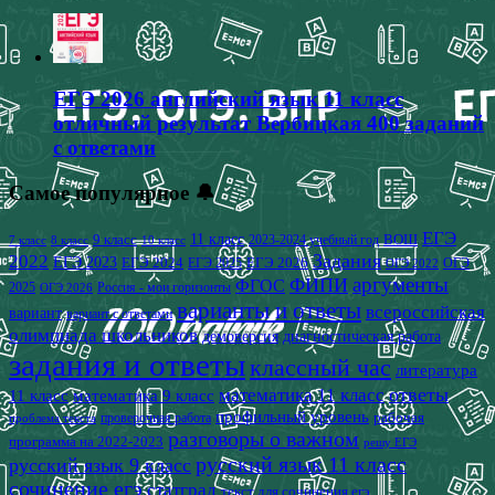
ЕГЭ 2026 английский язык 11 класс
отличный результат Вербицкая 400 заданий
с ответами
Самое популярное 🔔
ЕГЭ
9 класс
11 класс
2023-2024 учебный год
ВОШ
7 класс
8 класс
10 класс
2022
Задания
ЕГЭ 2023
ЕГЭ 2024
ЕГЭ 2026
ЕГЭ 2025
ОГЭ
ОГЭ 2022
аргументы
ФИПИ
ФГОС
2025
Россия - мои горизонты
ОГЭ 2026
варианты и ответы
всероссийская
вариант
вариант с ответами
олимпиада школьников
демоверсия
диагностическая работа
задания и ответы
классный час
литература
математика 11 класс
ответы
11 класс
математика 9 класс
профильный уровень
рабочая
проверочная работа
проблема текста
разговоры о важном
программа на 2022-2023
решу ЕГЭ
русский язык 11 класс
русский язык 9 класс
сочинение егэ
статград
текст для сочинения егэ