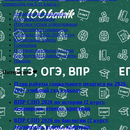
записям
олимпиады для 5-11 класса »
Тренировочные варианты
Разговоры о важном
Итоговое устное собеседование
Всероссийские олимпиады
Подписка на 2026-2027 уч.год
Контрольные работы
Сочинения
Полезные материалы и статьи
Как получить задания и ответы
Помощь
Интересное ❤
План работы социального педагога на 2026-
2027 учебный год в школе
ВПР СПО 2026 по истории (2 курс):
демоверсия, ответы, критерии
ВПР СПО 2026 по биологии (2 курс):
демоверсия, ответы, критерии