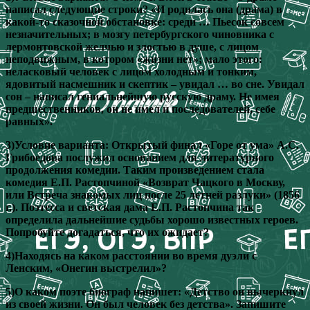
написал следующие строки? «И родилась она (драма) в
какой-то сказочной обстановке: среди … Пьесок совсем
незначительных; в мозгу петербургского чиновника с
лермонтовской желчью и злостью в душе, с лицом
неподвижным, в котором «жизни нет»; мало этого:
неласковый человек с лицом холодным и тонким,
ядовитый насмешник и скептик – увидал … во сне. Увидал
сон – написал гениальнейшую русскую драму. Не имея
предшественников, он не имел и последователей, себе
равных».
3)Условие варианта: Открытый финал «Горе от ума» А.С.
Грибоедова послужил основанием для литературного
продолжения комедии. Таким произведением стала
комедия Е.П. Растопчиной «Возврат Чацкого в Москву,
или Встреча знакомых лиц после 25 летней разлуки» (1856
г.). Поэтесса и светская дама Е.П. Растопчина так
определила дальнейшие судьбы хорошо известных героев.
Попробуйте догадаться, что их ожидает?
4)Находясь на каком расстоянии во время дуэли с
Ленским, «Онегин выстрелил»?
5)О каком поэте биограф напишет: «Детство он вычеркнул
из своей жизни. Он был человек без детства». Запишите