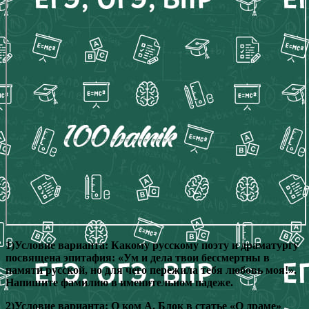
1)Условие варианта: Какому русскому поэту и драматургу
посвящена эпитафия: «Ум и дела твои бессмертны в
памяти русской, но для чего пережила тебя любовь моя!».
Напишите фамилию в именительном падеже.
2)Условие варианта: О ком А. Блок в статье «О драме»