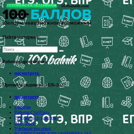
Перейти
к
содержимому
Найти материал:
Поиск
для:
Рабочие программы
посмотреть
Премиум подписка 2026-2027
посмотреть
Главная
Работы СтатГрад
Разговоры о важном
ВПР 2026
Учебные пособия
ВСЕРОССИЙСКИЕ ОЛИМПИАДЫ