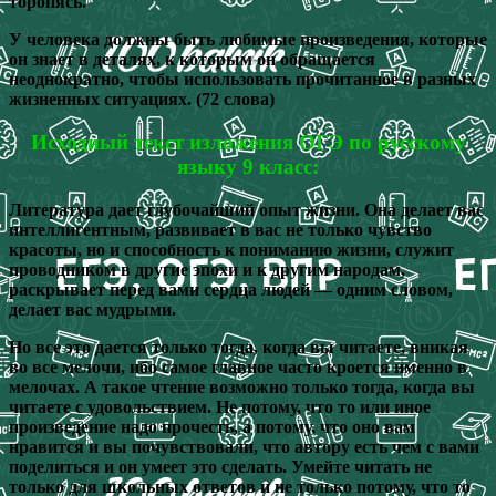
торопясь.
У человека должны быть любимые произведения, которые
он знает в деталях, к которым он обращается
неоднократно, чтобы использовать прочитанное в разных
жизненных ситуациях. (72 слова)
Исходный текст изложения ОГЭ по русскому
языку 9 класс:
Литература дает глубочайший опыт жизни. Она делает вас
интеллигентным, развивает в вас не только чувство
красоты, но и способность к пониманию жизни, служит
проводником в другие эпохи и к другим народам,
раскрывает перед вами сердца людей — одним словом,
делает вас мудрыми.
Но все это дается только тогда, когда вы читаете, вникая
во все мелочи, ибо самое главное часто кроется именно в
мелочах. А такое чтение возможно только тогда, когда вы
читаете с удовольствием. Не потому, что то или иное
произведение надо прочесть, а потому, что оно вам
нравится и вы почувствовали, что автору есть чем с вами
поделиться и он умеет это сделать. Умейте читать не
только для школьных ответов и не только потому, что то