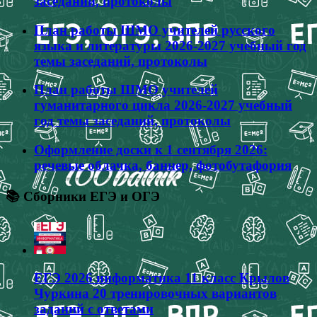
заседаний, протоколы
План работы ШМО учителей русского
языка и литературы 2026-2027 учебный год
темы заседаний, протоколы
План работы ШМО учителей
гуманитарного цикла 2026-2027 учебный
год темы заседаний, протоколы
Оформление доски к 1 сентября 2026:
речевые облачка, баннер, фотобутафория
📚 Сборники ЕГЭ и ОГЭ
ЕГЭ 2026 информатика 11 класс Крылов
Чуркина 20 тренировочных вариантов
заданий с ответами