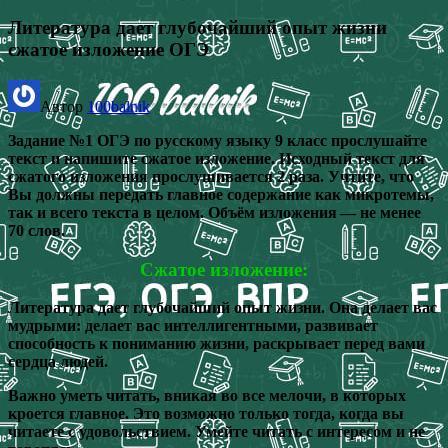
Литература дает глубочайший опыт жизни
сжатое изложение ОГЭ
Автор
100balnik
Задание №1 ОГЭ по русскому языку 9 класс прослушайте
текст и напишите сжатое изложение. Исходный текст для
сжатого изложения прослушивается 2 раза. Учтите, что
Вы должны передать главное содержание как микротемы,
так и всего текста в целом. Объём изложения — не менее
70 слов.
Сжатое изложение:
Литература дает глубочайший опыт жизни. Она делает вас
мудрыми: делает вас интеллигентными, развивает
способность к пониманию жизни, раскрывает перед вами
сердца людей.
Важно уметь читать, вникая во все мелочи, в которых
кроется главное. Это возможно только тогда, когда вы
читаете с удовольствием. Умейте читать с интересом и не