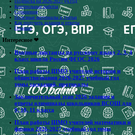
Подписка на 2026-2027 уч.год
Контрольные работы
Сочинения
Полезные материалы и статьи
Как получить задания и ответы
Помощь
Интересное ❤
Входные диктанты по русскому языку 2, 3, 4
класс школа России ФГОС 2026
План работы ШМО учителей истории и
обществознания 2026-2027 учебный год
темы заседаний, протоколы
Заключительный этап 2026 задания и
ответы олимпиады школьников ВСОШ для
9, 10, 11 класса
План работы ШМО учителей математики и
физики 2026-2027 учебный год темы