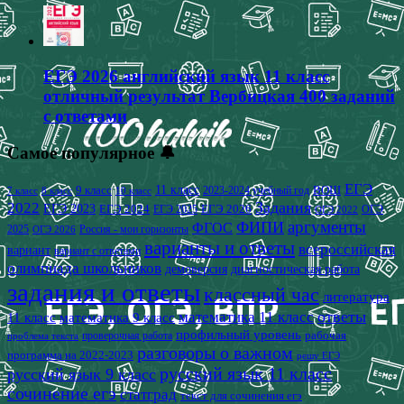
ЕГЭ 2026 английский язык 11 класс
отличный результат Вербицкая 400 заданий
с ответами
Самое популярное 🔔
ЕГЭ
9 класс
11 класс
2023-2024 учебный год
ВОШ
7 класс
8 класс
10 класс
2022
Задания
ЕГЭ 2023
ЕГЭ 2024
ЕГЭ 2026
ЕГЭ 2025
ОГЭ
ОГЭ 2022
аргументы
ФИПИ
ФГОС
2025
Россия - мои горизонты
ОГЭ 2026
варианты и ответы
всероссийская
вариант
вариант с ответами
олимпиада школьников
демоверсия
диагностическая работа
задания и ответы
классный час
литература
математика 11 класс
ответы
11 класс
математика 9 класс
профильный уровень
рабочая
проверочная работа
проблема текста
разговоры о важном
программа на 2022-2023
решу ЕГЭ
русский язык 11 класс
русский язык 9 класс
сочинение егэ
статград
текст для сочинения егэ