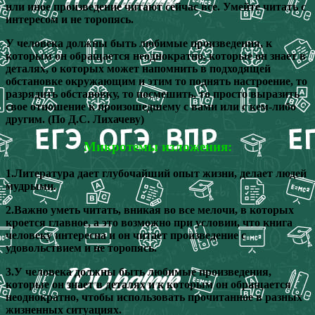
или иное произведение читают сейчас все. Умейте читать с
интересом и не торопясь.
У человека должны быть любимые произведения, к
которым он обращается неоднократно, которые он знает в
деталях, о которых может напомнить в подходящей
обстановке окружающим и этим то поднять настроение, то
разрядить обстановку, то посмешить, то просто выразить
свое отношение к произошедшему с вами или с кем-либо
другим. (По Д.С. Лихачеву)
Микротемы изложения:
1.Литература дает глубочайший опыт жизни, делает людей
мудрыми.
2.Важно уметь читать, вникая во все мелочи, в которых
кроется главное, а это возможно при условии, что книга
человеку интересна и он читает произведение с
удовольствием и не торопясь.
3.У человека должны быть любимые произведения,
которые он знает в деталях и к которым он обращается
неоднократно, чтобы использовать прочитанное в разных
жизненных ситуациях.