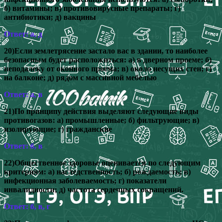
б) витамины; в) противовирусные препараты; г)
антибиотики; д) вакцины
Ответ: а, д
20)Если землетрясение застало вас в здании, то наиболее
безопасным будет расположиться: а) в дверном проеме; б)
неподалеку от оконного проема; в) около несущих стен; г)
на балконе; д) рядом с массивной мебелью
Ответ: а, в
21)По принципу действия выделяют следующие виды
противогазов: а) промышленные; б) фильтрующие; в)
изолирующие; г) гражданские
Ответ: б, в
22)Общественное здоровье оценивается по следующим
критериям: а) наследственность; б) рождаемость; в)
инфекционная заболеваемость; г) показатели
инвалидности; д) частота сердечных сокращений.
Ответ: б, в, г