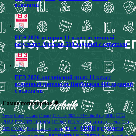
ответами
ЕГЭ 2026 история 11 класс отличный
результат Артасов 500 заданий с ответами
ЕГЭ 2026 английский язык 11 класс
отличный результат Вербицкая 400 заданий
с ответами
Самое популярное 🔔
ЕГЭ
9 класс
11 класс
2023-2024 учебный год
ВОШ
7 класс
8 класс
10 класс
2022
Задания
ЕГЭ 2023
ЕГЭ 2024
ЕГЭ 2026
ЕГЭ 2025
ОГЭ
ОГЭ 2022
аргументы
ФИПИ
ФГОС
2025
Россия - мои горизонты
ОГЭ 2026
варианты и ответы
всероссийская
вариант