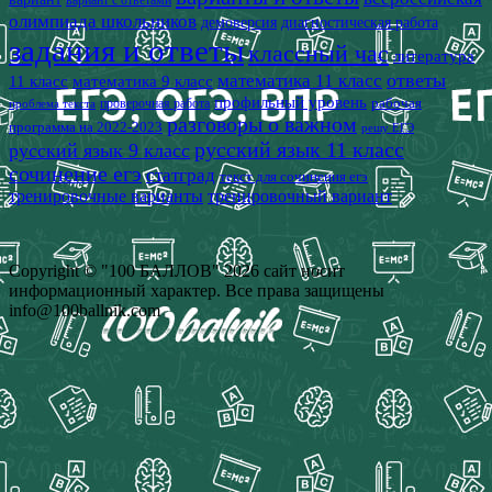
вариант с ответами
олимпиада школьников
демоверсия
диагностическая работа
задания и ответы
классный час
литература
математика 11 класс
ответы
11 класс
математика 9 класс
профильный уровень
рабочая
проверочная работа
проблема текста
разговоры о важном
программа на 2022-2023
решу ЕГЭ
русский язык 11 класс
русский язык 9 класс
сочинение егэ
статград
текст для сочинения егэ
тренировочные варианты
тренировочный вариант
Copyright © "100 БАЛЛОВ" 2026 сайт носит
информационный характер. Все права защищены
info@100ballnik.com