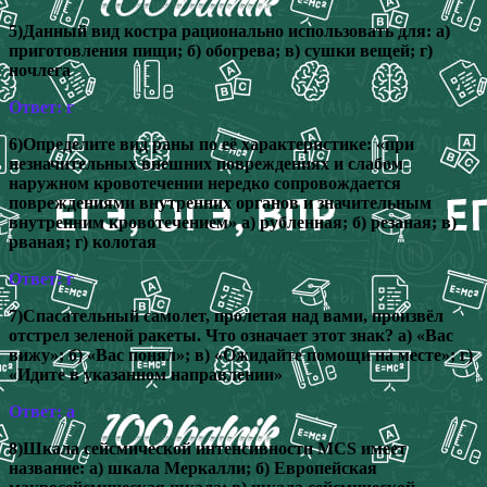
5)Данный вид костра рационально использовать для: а)
приготовления пищи; б) обогрева; в) сушки вещей; г)
ночлега
Ответ: г
6)Определите вид раны по её характеристике: «при
незначительных внешних повреждениях и слабом
наружном кровотечении нередко сопровождается
повреждениями внутренних органов и значительным
внутренним кровотечением» а) рубленная; б) резаная; в)
рваная; г) колотая
Ответ: г
7)Спасательный самолет, пролетая над вами, произвёл
отстрел зеленой ракеты. Что означает этот знак? а) «Вас
вижу»; б) «Вас понял»; в) «Ожидайте помощи на месте»; г)
«Идите в указанном направлении»
Ответ: а
8)Шкала сейсмической интенсивности MCS имеет
название: а) шкала Меркалли; б) Европейская