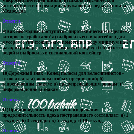
макросейсмическая шкала; в) шкала сейсмической
интенсивности по реакции окружающей среды; г) шкала
Медведева
Ответ: а
9)Как необходимо поступить с пиротехническим изделием,
которое не сработало? а) выбросить его в контейнер для
мусора; б) уничтожить его, поместив в воду минимум на 24
часа; в) разобрать его на комплектующие; г) облить его
водой и выбросить в специальный контейнер
Ответ: б
10)Дорожный знак «Конец полосы для велосипедистов»
относится к: а) знакам особых предписаний; б)
запрещающим знакам; в) предупреждающим знакам; г)
информационным знакам
Ответ: а
11)При проведении искусственного дыхания
продолжительность вдоха пострадавшего составляет: а) 1
секунду; б) 3 секунды; в) 5 секунд; г) 10 секунд
Ответ: а