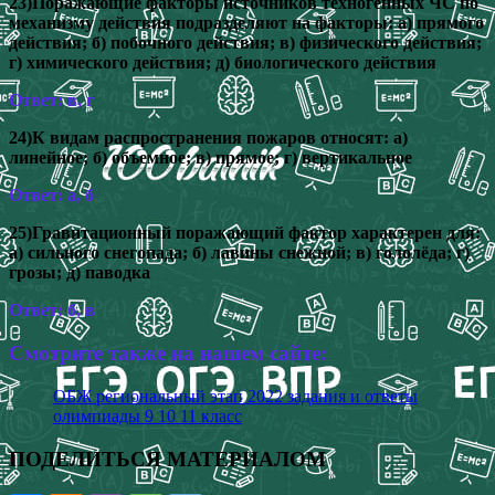
23)Поражающие факторы источников техногенных ЧС по
механизму действия подразделяют на факторы: а) прямого
действия; б) побочного действия; в) физического действия;
г) химического действия; д) биологического действия
Ответ: в, г
24)К видам распространения пожаров относят: а)
линейное; б) объемное; в) прямое; г) вертикальное
Ответ: а, б
25)Гравитационный поражающий фактор характерен для:
а) сильного снегопада; б) лавины снежной; в) гололёда; г)
грозы; д) паводка
Ответ: б, в
Смотрите также на нашем сайте:
ОБЖ региональный этап 2022 задания и ответы
олимпиады 9 10 11 класс
ПОДЕЛИТЬСЯ МАТЕРИАЛОМ