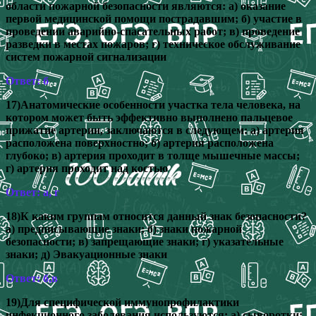
области пожарной безопасности являются: а) оказание
первой медицинской помощи пострадавшим; б) участие в
проведении аварийно-спасательных работ; в) проведение
разведки в местах пожаров; г) техническое обслуживание
систем пожарной сигнализации
Ответ: б
17)Анатомические особенности участка тела человека, на
котором может быть эффективно выполнено пальцевое
прижатие артерии, заключаются в следующем: а) артерия
расположена поверхностно; б) артерия расположена
глубоко; в) артерия проходит в толще мышечные массы;
г) артерия проходит над костью
Ответ: а, г
18)К каким группам относится данный знак безопасности?
а) предписывающие знаки; б) знаки пожарной
безопасности; в) запрещающие знаки; г) указательные
знаки; д) Эвакуационные знаки
Ответ: б,в
19)Для специфической иммунопрофилактики
инфекционного заболевания используются: а) сыворотки;