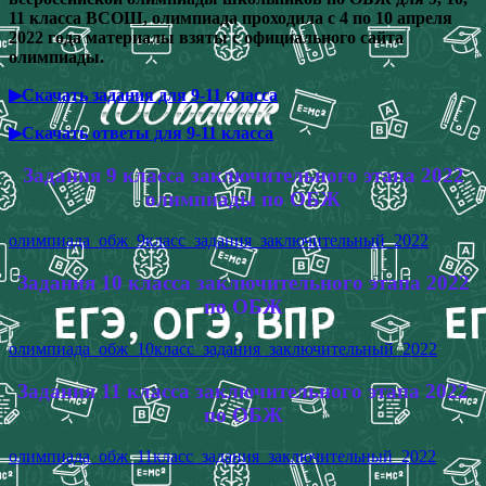
11 класса ВСОШ, олимпиада проходила с 4 по 10 апреля
2022 года материалы взяты с официального сайта
олимпиады.
▶Скачать задания для 9-11 класса
▶Скачать ответы для 9-11 класса
Задания 9 класса заключительного этапа 2022
олимпиады по ОБЖ
олимпиада_обж_9класс_задания_заключительный_2022
Задания 10 класса заключительного этапа 2022
по ОБЖ
олимпиада_обж_10класс_задания_заключительный_2022
Задания 11 класса заключительного этапа 2022
по ОБЖ
олимпиада_обж_11класс_задания_заключительный_2022