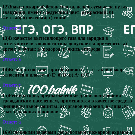
12)Знаки пожарной безопасности, используемые на путях
эвакуации, имеют следующий цвет: а) красный; б)
желтый; в) зеленый; г) синий
Ответ: в
13)В качестве вытесняющего газа для зарядки в
огнетушители закачного типа допускается применять: а)
аргон; б) бутан; в) водород; г) окись углерода
Ответ: а
14)Если при пожаре горит бытовой газ, то такой пожар
относится к классу: а) Е; б) В; в) А; г) С
Ответ: г
15)Респираторы, предназначенные для использования
гражданским населением, применяются в качестве средств
индивидуальной защиты: а) органов дыхания; б) лица; в)
глаз; г) кожных покровов
Ответ: а
16)Основными задачами добровольной пожарной охраны в