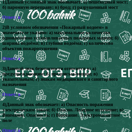
1)Данный условный знак обозначает: а) пешеходный мост;
б) паромную переправу; в) брод; г) разрушенный мост
Ответ: в
2)В условном обозначении «Пожарный водоем» в
знаменателе указано: а) максимальное количество
одновременно устанавливаемых пожарных машин; б)
ширина водоёма; в) глубина водоёма; г) количество
объектов пожаротушения
Ответ: а
3)Данный знак безопасности относится к: а)
предупреждающим; б) предписывающим; в)
указательным; г) знакам медицинского и санитарного
назначения
Ответ: в
4)Данный знак обозначает: а) Опасность поражения
электрическим током; б) Опасно. Лазерное излучение; в)
Внимание. Опасность; г) Внимание. Электромагнитное
поле
Ответ: в