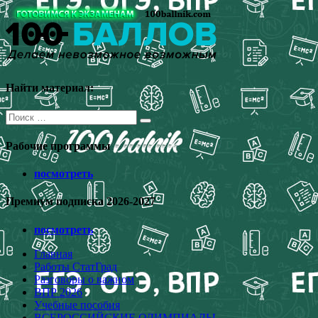
Перейти
к
содержимому
Найти материал:
Поиск
для:
Рабочие программы
посмотреть
Премиум подписка 2026-2027
посмотреть
Главная
Работы СтатГрад
Разговоры о важном
ВПР 2026
Учебные пособия
ВСЕРОССИЙСКИЕ ОЛИМПИАДЫ