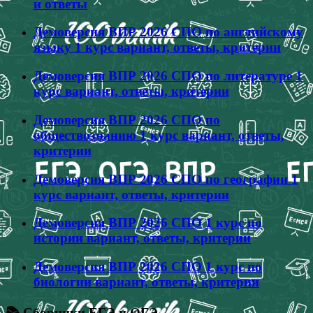
и ответы
Демоверсия ВПР 2026 СПО по английскому
языку 1 курс вариант, ответы, критерии
Демоверсия ВПР 2026 СПО по литературе 1
курс вариант, ответы, критерии
Демоверсия ВПР 2026 СПО по
обществознанию 1 курс вариант, ответы,
критерии
Демоверсия ВПР 2026 СПО по географии 1
курс вариант, ответы, критерии
Демоверсия ВПР 2026 СПО 1 курс по
истории вариант, ответы, критерии
Демоверсия ВПР 2026 СПО 1 курс по
биологии вариант, ответы, критерии
📚 Сборники ЕГЭ и ОГЭ