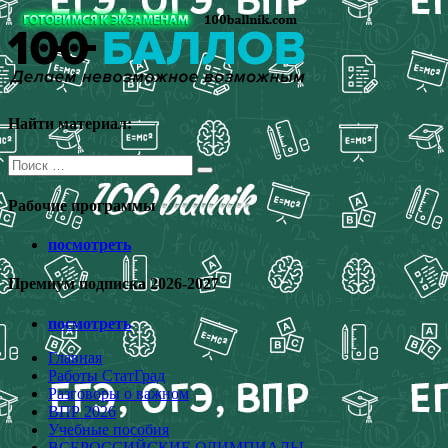
Перейти
к
содержимому
Найти материал:
Поиск
для:
Рабочие программы
посмотреть
Премиум подписка 2026-2027
посмотреть
Главная
Работы СтатГрад
Разговоры о важном
ВПР 2026
Учебные пособия
ВСЕРОССИЙСКИЕ ОЛИМПИАДЫ