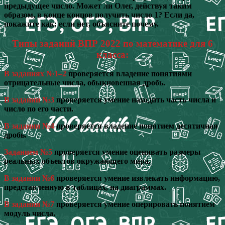
предыдущее число. Может ли Олег, действуя таким
образом, в конце концов получить число 1? Если да,
покажите как; если нет, объясните почему.
Типы заданий ВПР 2022 по математике для 6
класса:
В заданиях №1–2
проверяется владение понятиями
отрицательные числа, обыкновенная дробь.
В задании №3
проверяется умение находить часть числа и
число по его части.
В задании №4
проверяется владение понятием десятичная
дробь.
Заданием №5
проверяется умение оценивать размеры
реальных объектов окружающего мира.
В задании №6
проверяется умение извлекать информацию,
представленную в таблицах, на диаграммах.
В задании №7
проверяется умение оперировать понятием
модуль числа.