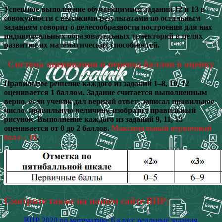
Успешное выполнение обучающимися заданий 12 и 13 в
совокупности с высокими результатами по остальным
заданиям говорит о целесообразности построения для них
индивидуальных образовательных траекторий в целях
развития их математических способностей.
Система оценивания и перевод баллов в оценку
Правильное решение каждого из заданий 1–8, 10, 12
оценивается 1 баллом. Задание считается выполненным
верно, если ученик дал верный ответ: записал правильное
число, правильную величину, изобразил правильный
рисунок. Выполнение каждого из заданий 9, 11, 13
оценивается от 0 до 2 баллов.
Максимальный первичный
балл – 16
.
Смотрите также на нашем сайте ВПР:
ВПР 2020 по математике 6 класс реальные задания