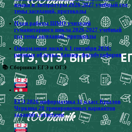
языка и литературы 2026-2027 учебный год
темы заседаний, протоколы
План работы ШМО учителей
гуманитарного цикла 2026-2027 учебный
год темы заседаний, протоколы
Оформление доски к 1 сентября 2026:
речевые облачка, баннер, фотобутафория
📚 Сборники ЕГЭ и ОГЭ
ЕГЭ 2026 информатика 11 класс Крылов
Чуркина 20 тренировочных вариантов
заданий с ответами