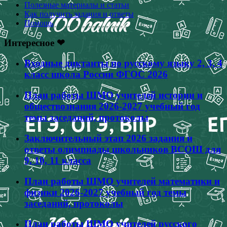
Полезные материалы и статьи
Как получить задания и ответы
Помощь
Интересное ❤
Входные диктанты по русскому языку 2, 3, 4
класс школа России ФГОС 2026
План работы ШМО учителей истории и
обществознания 2026-2027 учебный год
темы заседаний, протоколы
Заключительный этап 2026 задания и
ответы олимпиады школьников ВСОШ для
9, 10, 11 класса
План работы ШМО учителей математики и
физики 2026-2027 учебный год темы
заседаний, протоколы
План работы ШМО учителей русского