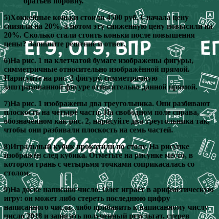
братьев поровну.
5)Хоккейные коньки стоили 4500 руб. Сначала цену
снизили на 20%, а потом эту сниженную цену повысили на
20%. Сколько стали стоить коньки после повышения
цены? Запишите решение и ответ.
6)На рис. 1 на клетчатой бумаге изображены фигуры,
симметричные относительно изображённой прямой.
Нарисуйте на рис. 2 фигуру, симметричную
заштрихованной фигуре относительно данной прямой.
7)На рис. 1 изображены два треугольника. Они разбивают
плоскость на четыре части. На свободном поле справа,
обозначенном как рис. 2, нарисуйте два треугольника так,
чтобы они разбивали плоскость на семь частей.
8)Игральный кубик прокатили по столу. На рисунке
изображён след кубика. Отметьте на рисунке место, в
котором грань с четырьмя точками соприкасалась со
столом.
9)На доске написано число. Олег играет в арифметическую
игру: он может либо стереть последнюю цифру
написанного числа, либо прибавить к написанному числу
число 2018 и записать полученный результат, стерев