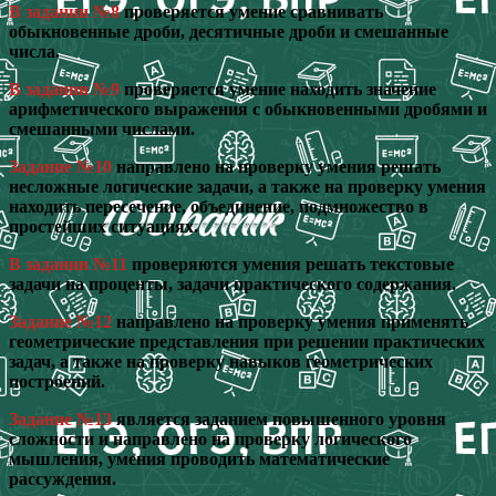
В задании №8
проверяется умение сравнивать
обыкновенные дроби, десятичные дроби и смешанные
числа.
В задании №9
проверяется умение находить значение
арифметического выражения с обыкновенными дробями и
смешанными числами.
Задание №10
направлено на проверку умения решать
несложные логические задачи, а также на проверку умения
находить пересечение, объединение, подмножество в
простейших ситуациях.
В задании №11
проверяются умения решать текстовые
задачи на проценты, задачи практического содержания.
Задание №12
направлено на проверку умения применять
геометрические представления при решении практических
задач, а также на проверку навыков геометрических
построений.
Задание №13
является заданием повышенного уровня
сложности и направлено на проверку логического
мышления, умения проводить математические
рассуждения.