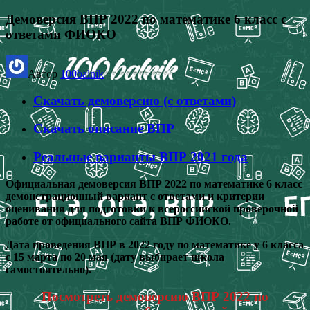
Демоверсия ВПР 2022 по математике 6 класс с
ответами ФИОКО
Автор
100balnik
Скачать демоверсию (с ответами)
Скачать описание ВПР
Реальные варианты ВПР 2021 года
Официальная демоверсия ВПР 2022 по математике 6 класс
демонстрационный вариант с ответами и критерии
оценивания для подготовки к всероссийской проверочной
работе от официального сайта ВПР ФИОКО.
Дата проведения ВПР в 2022 году по математике у 6 класса
с 15 марта по 20 мая (дату выбирает школа
самостоятельно).
Посмотреть демоверсию ВПР 2022 по