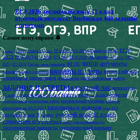
ЕГЭ 2026 английский язык 11 класс
отличный результат Вербицкая 400 заданий
с ответами
Самое популярное 🔔
ЕГЭ
9 класс
11 класс
2023-2024 учебный год
ВОШ
7 класс
8 класс
10 класс
2022
Задания
ЕГЭ 2023
ЕГЭ 2024
ЕГЭ 2026
ЕГЭ 2025
ОГЭ
ОГЭ 2022
аргументы
ФИПИ
ФГОС
2025
Россия - мои горизонты
ОГЭ 2026
варианты и ответы
всероссийская
вариант
вариант с ответами
олимпиада школьников
демоверсия
диагностическая работа
задания и ответы
классный час
литература
математика 11 класс
ответы
11 класс
математика 9 класс
профильный уровень
рабочая
проверочная работа
проблема текста
разговоры о важном
программа на 2022-2023
решу ЕГЭ
русский язык 11 класс
русский язык 9 класс
сочинение егэ
статград
текст для сочинения егэ
тренировочные варианты
тренировочный вариант