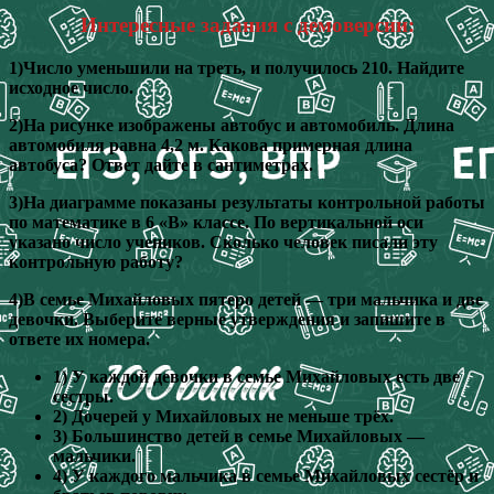
Интересные задания с демоверсии:
1)Число уменьшили на треть, и получилось 210. Найдите
исходное число.
2)На рисунке изображены автобус и автомобиль. Длина
автомобиля равна 4,2 м. Какова примерная длина
автобуса? Ответ дайте в сантиметрах.
3)На диаграмме показаны результаты контрольной работы
по математике в 6 «В» классе. По вертикальной оси
указано число учеников. Сколько человек писали эту
контрольную работу?
4)В семье Михайловых пятеро детей — три мальчика и две
девочки. Выберите верные утверждения и запишите в
ответе их номера.
1) У каждой девочки в семье Михайловых есть две
сестры.
2) Дочерей у Михайловых не меньше трёх.
3) Большинство детей в семье Михайловых —
мальчики.
4) У каждого мальчика в семье Михайловых сестёр и