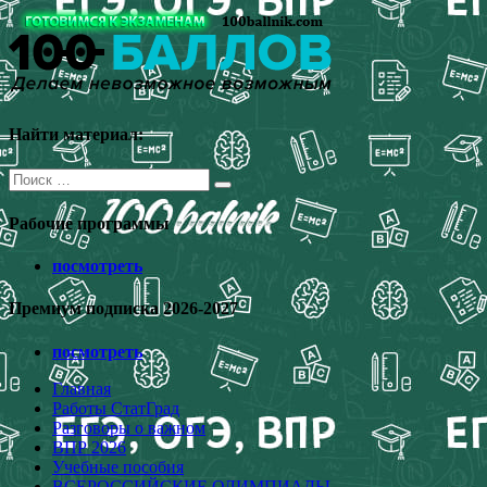
Перейти
к
содержимому
Найти материал:
Поиск
для:
Рабочие программы
посмотреть
Премиум подписка 2026-2027
посмотреть
Главная
Работы СтатГрад
Разговоры о важном
ВПР 2026
Учебные пособия
ВСЕРОССИЙСКИЕ ОЛИМПИАДЫ