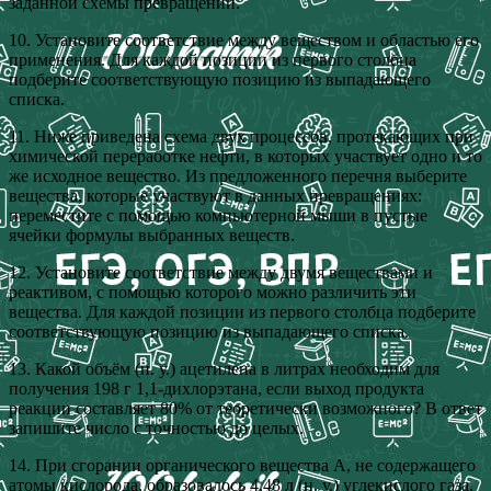
заданной схемы превращений.
10. Установите соответствие между веществом и областью его
применения. Для каждой позиции из первого столбца
подберите соответствующую позицию из выпадающего
списка.
11. Ниже приведена схема двух процессов, протекающих при
химической переработке нефти, в которых участвует одно и то
же исходное вещество. Из предложенного перечня выберите
вещества, которые участвуют в данных превращениях:
переместите с помощью компьютерной мыши в пустые
ячейки формулы выбранных веществ.
12. Установите соответствие между двумя веществами и
реактивом, с помощью которого можно различить эти
вещества. Для каждой позиции из первого столбца подберите
соответствующую позицию из выпадающего списка.
13. Какой объём (н. у.) ацетилена в литрах необходим для
получения 198 г 1,1-дихлорэтана, если выход продукта
реакции составляет 80% от теоретически возможного? В ответ
запишите число с точностью до целых.
14. При сгорании органического вещества А, не содержащего
атомы кислорода, образовалось 4,48 л (н. у.) углекислого газа,