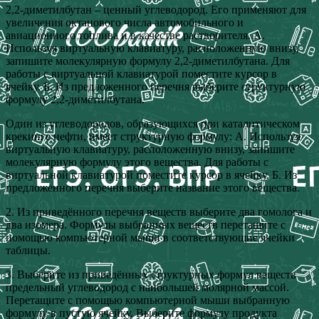
2,2-диметилбутан – ценный углеводород. Его применяют для
увеличения октанового числа автомобильного и
авиационного топлива и в качестве растворителя. А.
Используя виртуальную клавиатуру, расположенную внизу,
запишите молекулярную формулу 2,2-диметилбутана. Для
работы с виртуальной клавиатурой поместите курсор в
ячейку. Б. Из предложенного перечня выберите структурную
формулу 2,2-диметилбутана.
Один из углеводородов, образующихся при каталитическом
крекинге нефти, имеет структурную формулу: А. Используя
виртуальную клавиатуру, расположенную внизу, запишите
молекулярную формулу этого вещества. Для работы с
виртуальной клавиатурой поместите курсор в ячейку. Б. Из
предложенного перечня выберите название этого вещества.
2. Из приведённого перечня веществ выберите два гомолога и
два изомера. Формулы выбранных веществ перетащите с
помощью компьютерной мыши в соответствующие ячейки
таблицы.
3. Выберите из приведённых структурных формул веществ
предельный углеводород с наибольшей молярной массой.
Перетащите с помощью компьютерной мыши выбранную
формулу в пустую ячейку. Выберите формулу продукта