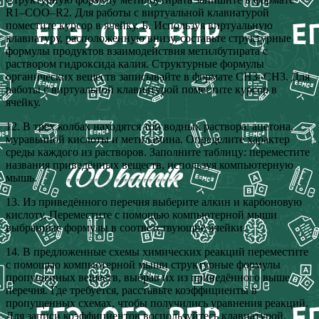
R1–СOO–R2. Для работы с виртуальной клавиатурой
поместите курсор в ячейку. Б. Используя виртуальную
клавиатуру, расположенную внизу, составьте структурные
формулы продуктов взаимодействия метилбутирата с
раствором гидроксида калия. Структурные формулы
органических веществ записывайте в формате СН3–СН3. Для
работы с виртуальной клавиатурой поместите курсор в
ячейку.
12. В трёх колбах находятся три водных раствора: ацетона,
муравьиной кислоты и метиламина. Определите характер
среды каждого из растворов. Заполните таблицу: переместите
названия приведённых веществ, используя компьютерную
мышь.
13. Из приведённого перечня выберите алкин и карбоновую
кислоту. Переместите с помощью компьютерной мыши
выбранные формулы в соответствующие ячейки.
14. В предложенные схемы химических реакций переместите
с помощью компьютерной мыши структурные формулы
пропущенных веществ, выбрав их из приведённого выше
перечня. Где требуется, расставьте коэффициенты в
пропущенных схемах, чтобы получились уравнения реакций.
Для записи коэффициентов воспользуйтесь клавиатурой.