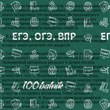
6. Дана схема превращений веществ. Используя выпадающие
списки выберите реагенты и условия, с помощью которых
можно осуществить эти превращения. Из предложенного
перечня выберите структурные формулы пропущенных
веществ: переместите с помощью компьютерной мыши в
пустые ячейки формулы выбранных веществ.
7. В двух колбах находятся две жидкости: бензол и гексен-1.
Из предложенного списка выберите все вещества, с помощью
которых можно различить эти жидкости.
8. Сжигание автомобильного топлива – один из основных
антропогенных источников углекислого газа в атмосфере.
Экономичный автомобиль расходует 6 литров бензина
(плотность – 750 г/л) на 100 км пробега. Примем, что формула
бензина – C8H18 и он полностью сгорает с образованием
углекислого газа. А. Используя виртуальную клавиатуру,
расположенную внизу, запишите уравнение реакции горения
бензина. Для работы с виртуальной клавиатурой поместите
курсор в ячейку. Б. Рассчитайте массу бензина, который
сгорит за 1 км пробега автомобиля. Ответ запишите с
точностью до целых. В. Вычислите объём выделившегося
углекислого газа (н. у.) за 1 км пробега автомобиля. Ответ
запишите с точностью до десятых.