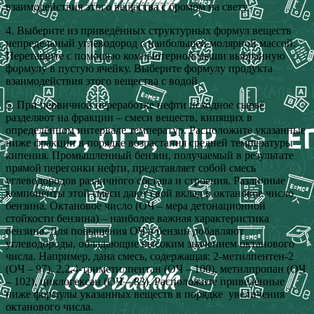
взаимодействия этого вещества с бромом на свету.
4. Выберите из приведённых структурных формул веществ
непредельный углеводород с наибольшей молярной массой.
Перетащите с помощью компьютерной мыши выбранную
формулу в пустую ячейку. Выберите формулу продукта
взаимодействия этого вещества с водой.
5. При первичной переработке нефти исходное сырьё
разделяют на фракции – смеси веществ, кипящих в
определённом интервале температур. Расположите указанные
ниже фракции в порядке возрастания средней температуры
кипения. Промышленный бензин, получаемый в результате
прямой перегонки нефти, представляет собой смесь
углеводородов различного состава и строения. Различные
компоненты этой смеси дают свой вклад в октановое число
бензина. Октановое число (ОЧ – мера детонационной
стойкости бензина) – наиболее важная характеристика
бензина. Для повышения ОЧ в бензин добавляют
углеводороды, обладающие высоким значением октанового
числа. Например, дана смесь, содержащая: 2-метилпентен-2
(ОЧ – 97), 2,2,4-триметилпентан (ОЧ – 100), метилпропан (ОЧ
– 102), циклогексан (ОЧ – 83). Расположите приведённые
ниже формулы указанных веществ в порядке увеличения
октанового числа.