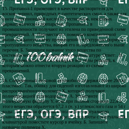
15. Пропанол-1 применяют в качестве растворителя для
восков, чернил, природных и синтетических смол, а также для
синтеза пропионовой кислоты, пестицидов, некоторых
фармацевтических препаратов. Пропанол-1 в
промышленности получают из этилена по приведённой схеме
превращений. А. Переместите с помощью компьютерной
мыши в заданную схему превращений структурную формулу
пропущенного вещества, выбрав его из предложенного выше
перечня. Б. Запишите название этого вещества по
систематической (международной) номенклатуре. Ответ: . В.
Из предложенного списка выберите все типы реакций, к
которым можно отнести вторую реакцию из схемы
превращений.
16. Современный легковой автомобиль содержит более 200 кг
пластмасс. Так, обивку для сидений изготавливают из широко
распространённого полимера X, который получают
полимеризацией углеводорода Y. А. Установите
молекулярную формулу Y, если при полном сгорании 22,4 л
этого вещества образуется 67,2 л (н. у.) углекислого газа и 54 г
воды. Для записи формулы используйте виртуальную
клавиатуру, расположенную внизу. Для работы с виртуальной
клавиатурой поместите курсор в ячейку. Б. Запишите
название полимера X.