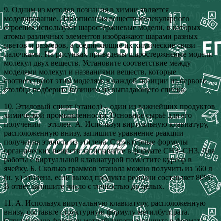
9. Одним из методов познания в химии является
моделирование. Для описания веществ молекулярного
строения используют шаростержневые модели, в которых
атомы различных элементов изображают шарами разных
цветов и размеров, а соединяющие их химические связи –
палочками. На рисунках приведены шаростержневые модели
молекул двух веществ. Установите соответствие между
моделями молекул и названиями веществ, которые
соответствуют этим моделям: к каждой позиции из первого
столбца подберите позицию из выпадающего списка.
10. Этиловый спирт (этанол) – один из важнейших продуктов
химической промышленности. Основное сырьё для его
получения – этилен. А. Используя виртуальную клавиатуру,
расположенную внизу, запишите уравнение реакции
получения этанола из этилена. Структурные формулы
органических веществ записывайте в формате СН3–СН3. Для
работы с виртуальной клавиатурой поместите курсор в
ячейку. Б. Сколько граммов этанола можно получить из 560 л
(н. у.) этилена, если выход продукта реакции составляет 80%?
В ответ запишите число с точностью до целых.
11. А. Используя виртуальную клавиатуру, расположенную
внизу, составьте структурную формулу метилбутирата.
Структурную формулу метилбутирата запишите в формате