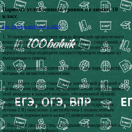
Вариант углубленного уровня по химии 10
класс
him-10-klass-profil-mcko-2026
1. Установите соответствие между формулой органического
вещества и классом (группой) органических соединений, к
которому(-ой) оно принадлежит: к каждой позиции из
первого столбца подберите соответствующую позицию из
выпадающего списка.
2. Из предложенного перечня выберите две пары веществ,
которые не являются гомологами.
3. Установите соответствие между химической реакцией и
органическим продуктом, преимущественно образующимся в
этой реакции: к каждой позиции, обозначенной буквой,
подберите соответствующую позицию, обозначенную
цифрой. А) гидрирование циклогексена Б) гидратация
бутина-1 В) окисление 2-метилбутена-1 подкисленным
раствором перманганата калия Г) риформинг гексана.
4. Выберите два вещества, с которыми взаимодействуют и
бензиловый спирт, и фенол.