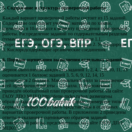
5. Содержание и структура проверочной работы
Каждый вариант проверочной работы состоит из 15 заданий.
Содержание охватывает учебный материал по химии,
изученный в 10-м классе к моменту проведения проверочной
работы. Распределение заданий по содержательным разделам
(темам) курса химии представлено в таблице 1.1.
Теоретические основы органической химии 2. Углеводороды
3. Кислородсодержащие органические соединения.
6. Порядок оценивания выполнения отдельных заданий
Верное выполнение каждого из заданий 1, 2, 4, 7, 8, 10, 11, 13
оценивается 1 баллом; заданий 3, 5, 6, 9, 12, 14, 15
оценивается 2 баллами. Максимальный балл за выполнение
всей проверочной работы – 22 балла. В приложении 1
приведён обобщённый план проверочной работы. На сайте
ГАОУ ДПО МЦКО http://demo.mcko.ru/test/ размещены
образцы заданий в компьютерной форме, примерные типы и
форматы которых могут быть представлены в отдельных
вариантах проверочной работы. В приложении 2 приведены
ответы и указания к оцениванию образцов заданий
проверочной работы, представленных на сайте ГАОУ ДПО
МЦКО.