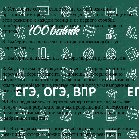
5. Установите соответствие между схемой реакции и
органическим продуктом, преимущественно образующимся в
этой реакции: к каждой позиции из первого столбца
подберите соответствующую позицию из выпадающего
списка.
6. Выберите все вещества, с которыми взаимодействует
формальдегид.
7. Выберите два вещества, с которыми реагирует сахароза.
8. Задана схема превращений веществ: из предложенного
перечня выберите реагенты, с помощью которых можно
осуществить заданные превращения: переместите с помощью
компьютерной мыши в пустые ячейки формулы выбранных
реагентов.
9.1 Из предложенного перечня выберите вещества, которые
получаются в результате данных превращений: переместите с
помощью компьютерной мыши в пустые ячейки названия
выбранных веществ.
9.2 Из предложенного списка выберите два типа химических
реакций, к которым можно отнести первую реакцию из