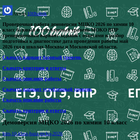
Автор
100balnik
Проверочная работа демоверсия МЦКО 2026 по химии 10
класс базовый и углубленный уровень МОКО ВПР
тренировочный вариант заданий с ответами и разбор
подготовка к диагностике дата проведения работы май
2026 год в школах Москвы и Московской области.
Скачать вариант базовый уровень
Скачать критерии и ответы
Скачать описание работы
Скачать вариант углубленный уровень
Скачать описание работы
Скачать критерии и ответы
Демоверсия МЦКО 2026 по химии 10 класс
him-10-klass-baza-mcko-2026