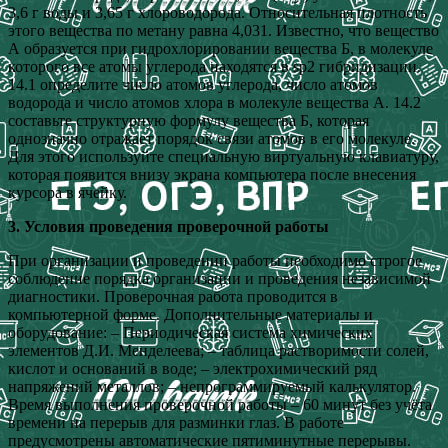
3,6 г воды и 3,65 г хлороводорода. Относительная плотность
этого вещества по метану равна 4,031. Известно, что вещество
А образуется при гидрохлорировании вещества Б, в молекуле
которого все атомы углерода находятся в sp2 гибридизации.
14.1 определите число атомов углерода, число атомов
водорода и число атомов хлора в молекуле вещества А. 14.2
составьте структурную формулу вещества Б, которая
однозначно отражает порядок связи атомов в его молекуле.
Для этого используйте специальную виртуальную клавиатуру,
которая появится внизу экрана компьютера после внесения
курсора в ячейку.
3. Условия проведения проверочной работы
При организации и проведении работы необходимо строгое
соблюдение порядка организации и проведения независимой
диагностики. Проверочная работа проводится в
компьютерной форме. Дополнительные материалы и
оборудование: – Периодическая система химических
элементов Д.И. Менделеева; – таблица растворимости солей,
кислот и оснований в воде; – электрохимический ряд
напряжений металлов; – непрограммируемый калькулятор.
Время выполнения проверочной работы – 60 минут без учёта
времени на перерыв для разминки глаз. В работе
предусмотрены автоматические пятиминутные перерывы.