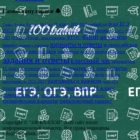
Самое популярное 🔔
ЕГЭ
9 класс
11 класс
2023-2024 учебный год
ВОШ
7 класс
8 класс
10 класс
2022
Задания
ЕГЭ 2023
ЕГЭ 2024
ЕГЭ 2026
ЕГЭ 2025
ОГЭ
ОГЭ 2022
аргументы
ФИПИ
ФГОС
2025
Россия - мои горизонты
ОГЭ 2026
варианты и ответы
всероссийская
вариант
вариант с ответами
олимпиада школьников
демоверсия
диагностическая работа
задания и ответы
классный час
литература
математика 11 класс
ответы
11 класс
математика 9 класс
профильный уровень
рабочая
проверочная работа
проблема текста
разговоры о важном
программа на 2022-2023
решу ЕГЭ
русский язык 11 класс
русский язык 9 класс
сочинение егэ
статград
текст для сочинения егэ
тренировочные варианты
тренировочный вариант
Copyright © "100 БАЛЛОВ" 2026 сайт носит
информационный характер. Все права защищены
info@100ballnik.com