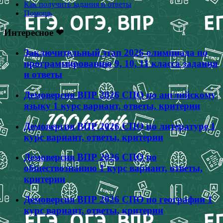
Как получить задания и ответы
Помощь
Интересное ❤
Заключительный этап 2026 олимпиада по
программированию 9, 10, 11 класса задания
и ответы
Демоверсия ВПР 2026 СПО по английскому
языку 1 курс вариант, ответы, критерии
Демоверсия ВПР 2026 СПО по литературе 1
курс вариант, ответы, критерии
Демоверсия ВПР 2026 СПО по
обществознанию 1 курс вариант, ответы,
критерии
Демоверсия ВПР 2026 СПО по географии 1
курс вариант, ответы, критерии