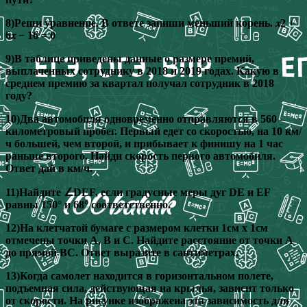
8)Реши уравнение. В ответе запиши меньший корень. 𝑥2 +
6𝑥 − 16 = 0
9)В таблице приведены данные о размере премий,
выплаченных сотруднику в 2018 и 2019 годах. Какую в
среднем премию за квартал получал сотрудник в 2018
году?
10)Два автомобиля одновременно отправляются в 560 –
километровый пробег. Первый едет со скоростью, на 10 км/
ч большей, чем второй, и прибывает к финишу на 1 час
раньше второго. Найди скорость первого автомобиля.
Ответ дай в км/ч.
11)Найдите ∠DEF, если градусные меры дуг DE и EF
равны 150° и 68° соответственно.
12)На клетчатой бумаге с размером клетки 1см x 1см
отмечены точки А, В и С. Найдите расстояние от точки А
до прямой ВС. Ответ выразите в сантиметрах.
13)Когда самолет находится в горизонтальном полете,
подъемная сила, действующая на крылья, зависит только
от скорости. На рисунке изображена эта зависимость для