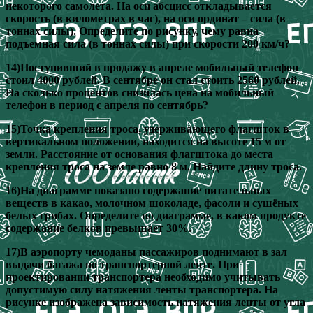
некоторого самолета. На оси абсцисс откладывается
скорость (в километрах в час), на оси ординат – сила (в
тоннах силы). Определите по рисунку, чему равна
подъемная сила (в тоннах силы) при скорости 200 км/ч?
14)Поступивший в продажу в апреле мобильный телефон
стоил 4000 рублей. В сентябре он стал стоить 2560 рублей.
На сколько процентов снизилась цена на мобильный
телефон в период с апреля по сентябрь?
15)Точка крепления троса, удерживающего флагшток в
вертикальном положении, находится на высоте 15 м от
земли. Расстояние от основания флагштока до места
крепления троса на земле равно 8 м. Найдите длину троса.
16)На диаграмме показано содержание питательных
веществ в какао, молочном шоколаде, фасоли и сушёных
белых грибах. Определите по диаграмме, в каком продукте
содержание белков превышает 30%.
17)В аэропорту чемоданы пассажиров поднимают в зал
выдачи багажа по транспортерной ленте. При
проектировании транспортера необходимо учитывать
допустимую силу натяжения ленты транспортера. На
рисунке изображена зависимость натяжения ленты от угла