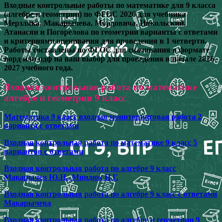
Входные контрольные работы по математике для 9 класса
(алгебре и геометрии) по ФГОС 2026 для учебника
Мерзляка, Макарычева, Мордовича, Никольский,
Атанасян и Погорелова по геометрии варианты с ответами
и критериями оценивания для проведения в 1 четверти.
Р
аботы составлены по ФГОС для скачивания в формате
ворд или пдф на ваш выбор для проведения в начале 2026-
2027 учебного года.
Входная контрольная работа по математике
алгебре и геометрии 9 класс
Математика 9 класс входная мониторинговая работа 2
варианта с ответами
Входная контрольная работа по математике 9 класс 5
вариантов с ответами
Входная контрольная работа по алгебре 9 класс
Макарычев Ю.Н., Миндюк Н.Г.
Входная контрольная работа по алгебре 9 класс с ответами
Макарычева
Входная контрольная работа по алгебре и геометрии 9