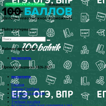
Перейти
к
содержимому
Найти материал:
Поиск
для:
Рабочие программы
посмотреть
Премиум подписка 2026-2027
посмотреть
Главная
Работы СтатГрад
Разговоры о важном
ВПР 2026
Учебные пособия
ВСЕРОССИЙСКИЕ ОЛИМПИАДЫ