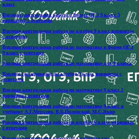
класс
Входная контрольная работа в форме ОГЭ 9 класс 5
вариантов с ответами
Входная контрольная работа по алгебре 9 класс варианты
с ответами
Входная контрольная работа по математике в форме ОГЭ
9 класс с ответами
Входная контрольная работа по математике для 9 класса
Входное тестирование по алгебре 9 класс варианты с
ответами
Входная контрольная работа по математике 9 класс 2
варианта с ответами
Входная контрольная работа по математике 9 класс к
учебнику А.Г.Мерзляк, В.Б.Полонский, М.С.Якир
Входная контрольная работа по алгебре 9 класс варианты
с ответами
Входная контрольная работа по алгебре 9 класс