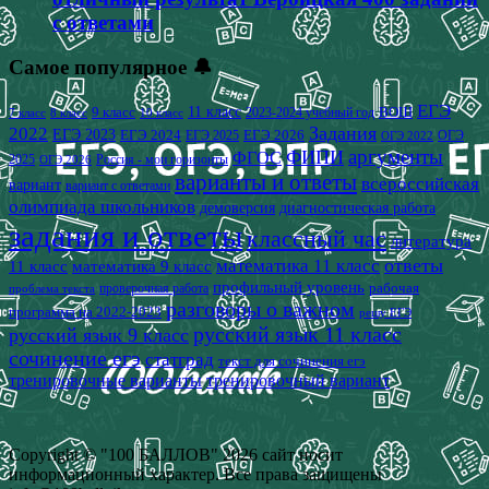
с ответами
Самое популярное 🔔
ЕГЭ
9 класс
11 класс
2023-2024 учебный год
ВОШ
7 класс
8 класс
10 класс
2022
Задания
ЕГЭ 2023
ЕГЭ 2024
ЕГЭ 2026
ЕГЭ 2025
ОГЭ
ОГЭ 2022
аргументы
ФИПИ
ФГОС
2025
Россия - мои горизонты
ОГЭ 2026
варианты и ответы
всероссийская
вариант
вариант с ответами
олимпиада школьников
демоверсия
диагностическая работа
задания и ответы
классный час
литература
математика 11 класс
ответы
11 класс
математика 9 класс
профильный уровень
рабочая
проверочная работа
проблема текста
разговоры о важном
программа на 2022-2023
решу ЕГЭ
русский язык 11 класс
русский язык 9 класс
сочинение егэ
статград
текст для сочинения егэ
тренировочные варианты
тренировочный вариант
Copyright © "100 БАЛЛОВ" 2026 сайт носит
информационный характер. Все права защищены