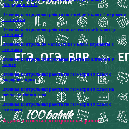
(Мордкович А.Г.)
Входная контрольная работа по алгебре 9 класс 4 варианта
с ответами
Входная контрольная работа по математике 9 класс (с
ответами)
Входной контроль по математике 9 класс варианты с
ответами
Входной контроль контрольная работа по алгебре в 9
классе
Входная контрольная работа по геометрии 9 класс с
кодификатором
Входная контрольная работа по геометрии 9 класс на
начало учебного года
Входная контрольная работа по геометрии 9 класс с
ответами
Задачи и ответы с контрольных работ: