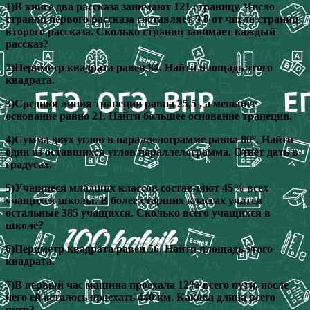
1)В книге два рассказа занимают 121 страницу. Число
страниц первого рассказа составляет 3 8 от числа страниц
второго рассказа. Сколько страниц занимает каждый
рассказ?
2)Периметр квадрата равен 84. Найти площадь этого
квадрата.
3)Средняя линия трапеции равна 25,5 , а меньшее
основание равно 21. Найти большее основание трапеции.
4)Сумма двух углов в параллелограмме равна 80°. Найти
один из оставшихся углов параллелограмма. Ответ дать в
градусах.
5)Учащиеся младших классов составляют 45% всех
учащихся школы. В более старших классах учатся
остальные 385 учащихся. Сколько всего учащихся в
школе?
6)Периметр квадрата равен 56. Найти площадь этого
квадрата.
7)В первый час машина проехала 12% всего пути, после
чего ей осталось проехать 440 км. Какова длина всего
пути?