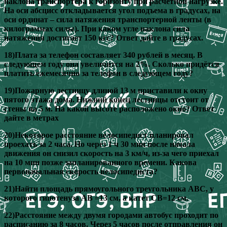
наклона транспортера к горизонту при расчетной нагрузке.
На оси абсцисс откладывается угол подъема в градусах, на
оси ординат – сила натяжения транспортерной ленты (в
килограммах силы). При каком угле наклона сила
натяжения достигает 150 кгс? Ответ дайте в градусах.
18)Плата за телефон составляет 340 рублей в месяц. В
следующем году она увеличится на 2%. Сколько придётся
платить ежемесячно за телефон в следующем году?
19)Пожарную лестницу длиной 13 м приставили к окну
пятого этажа дома. Нижний конец лестницы отстоит от
стены на 5 м. На какой высоте расположено окно? Ответ
дайте в метрах
20)Некоторое расстояние велосипедист планировал
проехать за 2 часа. Но через 1 ч 30 мин после начала
движения он снизил скорость на 3 км/ч, из-за чего приехал
на 10 мин позже запланированного времени. Какова
первоначальная скорость велосипедиста?
21)Найти площадь прямоугольного треугольника АВС, у
которого гипотенуза АВ =13 см, а катет СВ=12 см.
22)Расстояние между двумя городами автобус проходит по
расписанию за 8 часов. Через 5 часов после отправления он