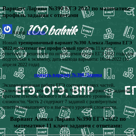
Вариант Ларина №390 ЕГЭ 2022 по математике
профиль задания с ответами
Автор
100balnik
Новый
тренировочный вариант №390 Алекса Ларина ЕГЭ
2022 по математике профильный уровень
11 класс с
ответами и решением по новой демоверсии ЕГЭ 2022 года для
подготовки к экзамену, дата выхода варианта: 16.04.2022 (16
апреля 2022 года)
скачать вариант №390 Ларина
Экзаменационная работа ЕГЭ состоит из двух частей,
включающих в себя 18 заданий. Часть 1 содержит 11 заданий с
кратким ответом базового и повышенного уровней
сложности. Часть 2 cодержит 7 заданий с развёрнутым
ответом повышенного и высокого уровней сложности.
Вариант Алекса Ларина №390 ЕГЭ 2022 по
математике 11 класс задания с ответами: