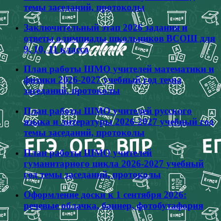
темы заседаний, протоколы
Заключительный этап 2026 задания и
ответы олимпиады школьников ВСОШ для
9, 10, 11 класса
План работы ШМО учителей математики и
физики 2026-2027 учебный год темы
заседаний, протоколы
План работы ШМО учителей русского
языка и литературы 2026-2027 учебный год
темы заседаний, протоколы
План работы ШМО учителей
гуманитарного цикла 2026-2027 учебный
год темы заседаний, протоколы
Оформление доски к 1 сентября 2026:
речевые облачка, баннер, фотобутафория