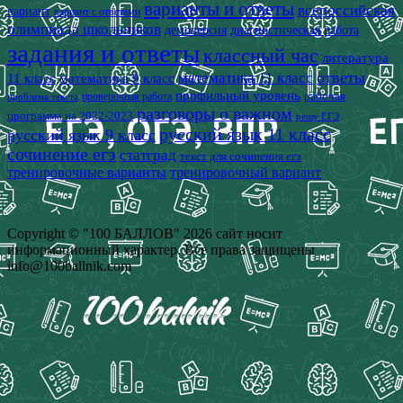
варианты и ответы
всероссийская
вариант
вариант с ответами
олимпиада школьников
демоверсия
диагностическая работа
задания и ответы
классный час
литература
математика 11 класс
ответы
11 класс
математика 9 класс
профильный уровень
рабочая
проверочная работа
проблема текста
разговоры о важном
программа на 2022-2023
решу ЕГЭ
русский язык 11 класс
русский язык 9 класс
сочинение егэ
статград
текст для сочинения егэ
тренировочные варианты
тренировочный вариант
Copyright © "100 БАЛЛОВ" 2026 сайт носит
информационный характер. Все права защищены
info@100ballnik.com