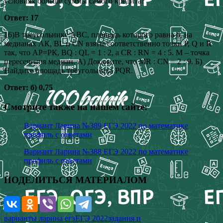
условиях больше суммы самого кредита?
Ответ: 17
16)В треугольнике АВС, площадь которого равна 6, на
медианах АК, BL и CN взяты соответственно точки P, Q и R
так, что АР=РК, BQ : QL = 1 : 2, а CR : RN = 4 : 5. M – точка
пересечения медиан. А) Докажите, что MR : CN = 2 : 9. Б)
Найдите площадь треугольника PQR.
Ответ: б) 0,75
Смотрите также на нашем сайте:
Вариант Ларина №389 ЕГЭ 2022 по математике
профиль с ответами
Вариант Ларина №388 ЕГЭ 2022 по математике
профиль с ответами
ПОДЕЛИТЬСЯ МАТЕРИАЛОМ
варианты ларина егэ
ЕГЭ 2022
задания и