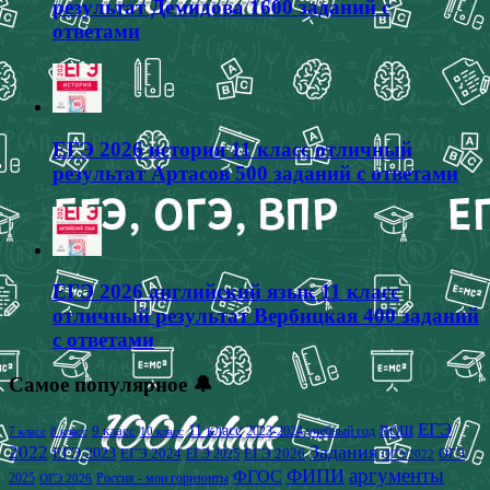
результат Демидова 1600 заданий с
ответами
ЕГЭ 2026 история 11 класс отличный
результат Артасов 500 заданий с ответами
ЕГЭ 2026 английский язык 11 класс
отличный результат Вербицкая 400 заданий
с ответами
Самое популярное 🔔
ЕГЭ
9 класс
11 класс
2023-2024 учебный год
ВОШ
7 класс
8 класс
10 класс
2022
Задания
ЕГЭ 2023
ЕГЭ 2024
ЕГЭ 2026
ЕГЭ 2025
ОГЭ
ОГЭ 2022
аргументы
ФИПИ
ФГОС
2025
Россия - мои горизонты
ОГЭ 2026