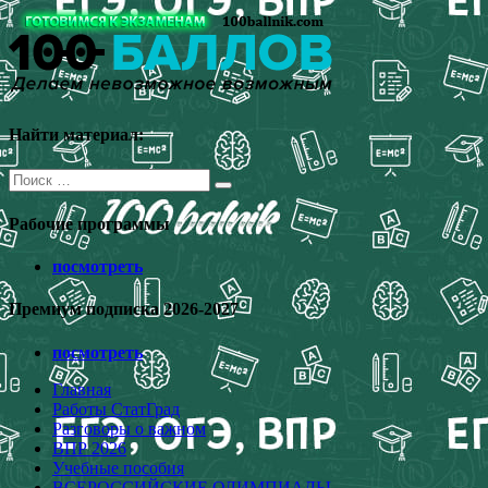
Перейти
к
содержимому
Найти материал:
Поиск
для:
Рабочие программы
посмотреть
Премиум подписка 2026-2027
посмотреть
Главная
Работы СтатГрад
Разговоры о важном
ВПР 2026
Учебные пособия
ВСЕРОССИЙСКИЕ ОЛИМПИАДЫ