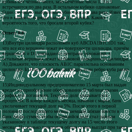
кубика нет чётных чисел, зато нечётные числа 1, З и 5
встречаются по два раза. В остальном кубики одинаковые.
Один случайно выбранный кубик бросают два раза. Известно,
что в каком‐то порядке выпали 3 и 5 очков. Какова
вероятность того, что бросали второй кубик?
Ответ: 0,8
13)Внутри цилиндра расположен куб АВСDА1B1C1D1 так,
что все его вершины лежат на поверхности цилиндра, причём
вершины В и D1 совпадают с центрами оснований, а
остальные вершины лежат на боковой поверхности цилиндра.
А) Докажите, что плоскость АВ1С параллельна основаниям
цилиндра; Б) Найдите объём цилиндра, если ребро куба равно
3.
15)Индивидуальному предпринимателю 15 марта был выдан
кредит на приобретение оборудования. В таблице указан
график его погашения. Текущий долг указывается в
процентах. В конце каждого месяца, начиная с марта, банк
увеличивает текущий долг на 5%. После этого в первой
половине последующего месяца заемщик обязан внести в
банк такую сумму, чтобы оставшийся долг стал равным
указанному в таблице текущему долгу на 15 число этого
месяца. На сколько процентов общая сумма выплат при таких