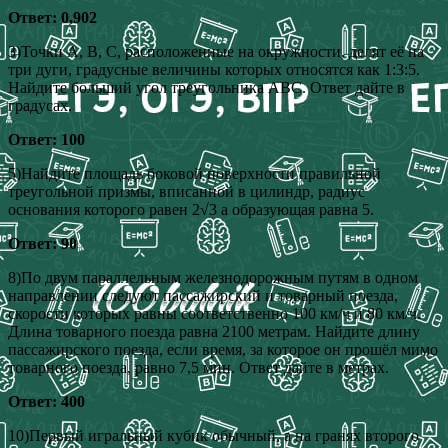
Ответ: 0,902
3)Точки А, В, С, расположенные на окружности, делят её на
три дуги, градусные величины которых относятся как 1:3:5.
Найдите больший угол треугольника АВС. Ответ дайте в
градусах.
Ответ: 100
5)Найдите площадь боковой поверхности правильной
треугольной призмы, вписанной в цилиндр, радиус
основания которого равен 2√3 а образующая равна 5.
Ответ: 90
8)По двум параллельным железнодорожным путям в одном
направлении следуют пассажирский и товарный поезда,
скорости которых равны соответственно 100 км/ч и 80 км/ч.
Длина товарного поезда равна 2100 метрам. Найдите длину
пассажирского поезда, если время, за которое он прошёл мимо
товарного поезда, равно 7,5 мин. Ответ дайте в метрах.
Ответ: 400
10)Первый игральный кубик обычный, а на гранях второго