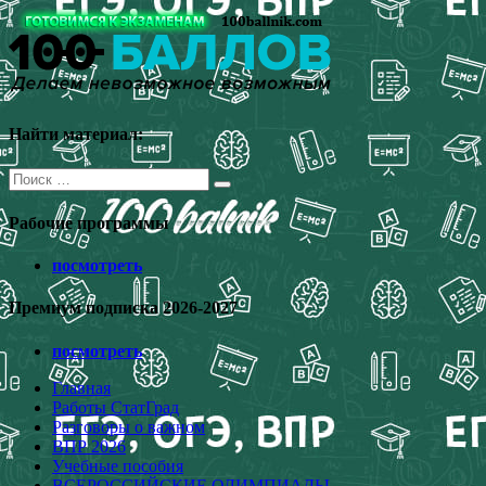
Перейти
к
содержимому
Найти материал:
Поиск
для:
Рабочие программы
посмотреть
Премиум подписка 2026-2027
посмотреть
Главная
Работы СтатГрад
Разговоры о важном
ВПР 2026
Учебные пособия
ВСЕРОССИЙСКИЕ ОЛИМПИАДЫ