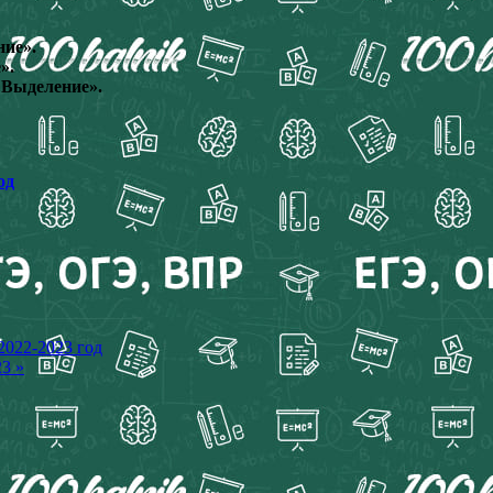
ние».
».
 Выделение».
од
2022-2023 год
3 »