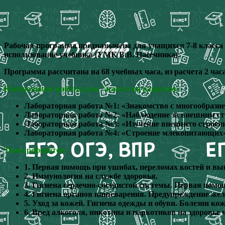
Рабочая программа предназначена для учащихся 7-8 класса
использование учебника (УМК В.В. Пасечника).
Программа рассчитана на 68 учебных часа, из расчета 2 час
Контрольные работы для 7 класса по разделам:
Лабораторная работа №1: «Знакомство с многообразие
Лабораторная работа №2: «Наблюдение за внешним ст
Лабораторная работа №3: «Изучение внешнего строени
Лабораторная работа №4: «Строение млекопитающих»
Темы рефератов:
1. Первая помощь при ушибах, переломах костей и вы
2. Иммунология на службе здоровья.
3. Гигиена сердечно-сосудистой системы. Первая помощ
4. Гигиена органов пищеварения. Предупреждение же
5. Уход за кожей. Гигиена одежды и обуви. Болезни кож
6. Вред алкоголя, никотина и наркотиков на здоровье 