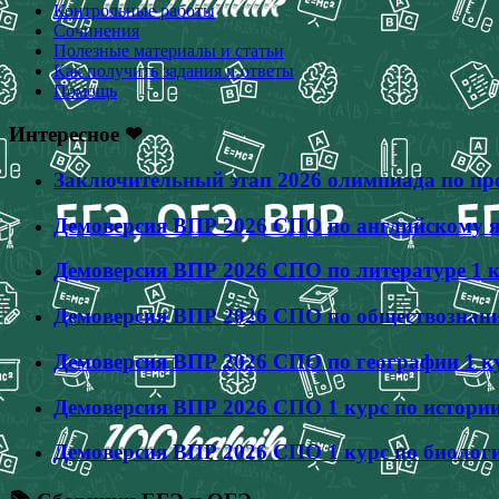
Контрольные работы
Сочинения
Полезные материалы и статьи
Как получить задания и ответы
Помощь
Интересное ❤
Заключительный этап 2026 олимпиада по про
Демоверсия ВПР 2026 СПО по английскому яз
Демоверсия ВПР 2026 СПО по литературе 1 к
Демоверсия ВПР 2026 СПО по обществознанию
Демоверсия ВПР 2026 СПО по географии 1 ку
Демоверсия ВПР 2026 СПО 1 курс по истории
Демоверсия ВПР 2026 СПО 1 курс по биологи