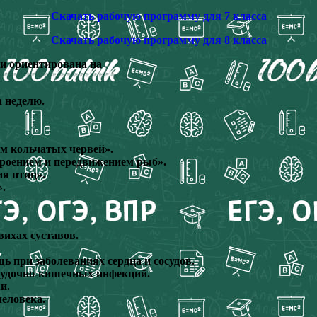
Скачать рабочую программу для 7 класса
Скачать рабочую программу для 8 класса
 и ориентирована на
а неделю.
м кольчатых червей».
роением и передвижением рыб».
я птиц».
.
вихах суставов.
ь при заболеваниях сердца и сосудов.
лудочно-кишечных инфекций.
и.
человека.