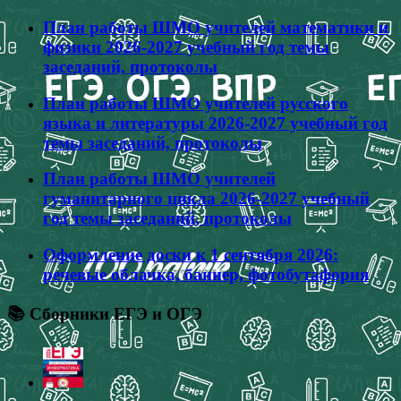
План работы ШМО учителей математики и
физики 2026-2027 учебный год темы
заседаний, протоколы
План работы ШМО учителей русского
языка и литературы 2026-2027 учебный год
темы заседаний, протоколы
План работы ШМО учителей
гуманитарного цикла 2026-2027 учебный
год темы заседаний, протоколы
Оформление доски к 1 сентября 2026:
речевые облачка, баннер, фотобутафория
📚 Сборники ЕГЭ и ОГЭ