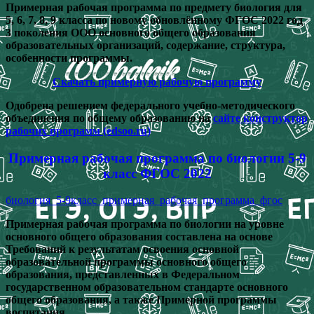
Примерная рабочая программа по предмету биология для
5, 6, 7, 8, 9 класса по новому обновлённому ФГОС 2022 год
3 поколения ООО основного общего образования
образовательных организаций, содержание, структура,
особенности программы.
Скачать примерную рабочую программу
Одобрена решением федерального учебно-методического
объединения по общему образованию на
сайте конструктор
рабочих программ (edsoo.ru)
Примерная рабочая программа по биологии 5-9
класс ФГОС 2022
биология_5-9класс_примерная_рабочая_программа_фгос
Примерная рабочая программа по биологии на уровне
основного общего образования составлена на основе
Требований к результатам освоения основной
образовательной программы основного общего
образования, представленных в Федеральном
государственном образовательном стандарте основного
общего образования, а также Примерной программы
воспитания.