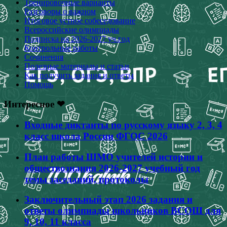
Тренировочные варианты
Разговоры о важном
Итоговое устное собеседование
Всероссийские олимпиады
Подписка на 2026-2027 уч.год
Контрольные работы
Сочинения
Полезные материалы и статьи
Как получить задания и ответы
Помощь
Интересное ❤
Входные диктанты по русскому языку 2, 3, 4
класс школа России ФГОС 2026
План работы ШМО учителей истории и
обществознания 2026-2027 учебный год
темы заседаний, протоколы
Заключительный этап 2026 задания и
ответы олимпиады школьников ВСОШ для
9, 10, 11 класса