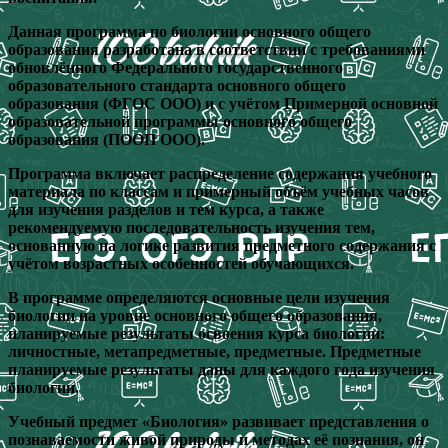
Данная программа по биологии основного общего
образования разработана в соответствии с требованиями
обновлённого Федерального государственного
образовательного стандарта основного общего
образования (ФГОС ООО) и с учётом Примерной основной
образовательной программы основного общего
образования (ПООП ООО).
Программа включает распределение содержания учебного
материала по классам и примерный объём учебных часов
для изучения разделов и тем курса, а также
рекомендуемую последовательность изучения тем,
основанную на логике развития предметного содержания с
учётом возрастных особенностей обучающихся.
В программе определяются основные цели изучения
биологии на уровне основного общего образования,
планируемые результаты освоения курса биологии:
личностные, метапредметные, предметные. Предметные
планируемые результаты даны для каждого года изучения
биологии.
Учебный предмет «Биология» развивает представления о
познаваемости живой природы и методах её познания, он