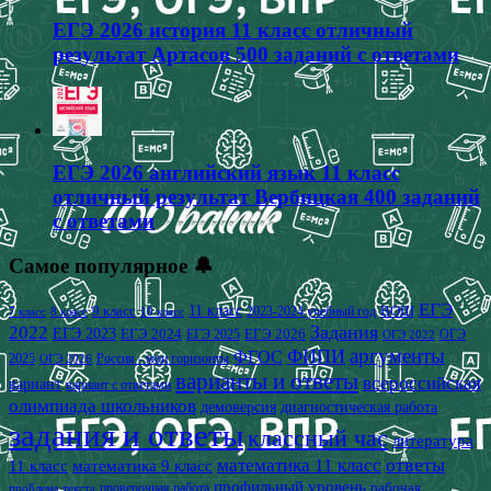
ЕГЭ 2026 история 11 класс отличный
результат Артасов 500 заданий с ответами
ЕГЭ 2026 английский язык 11 класс
отличный результат Вербицкая 400 заданий
с ответами
Самое популярное 🔔
ЕГЭ
9 класс
11 класс
2023-2024 учебный год
ВОШ
7 класс
8 класс
10 класс
2022
Задания
ЕГЭ 2023
ЕГЭ 2024
ЕГЭ 2026
ЕГЭ 2025
ОГЭ
ОГЭ 2022
аргументы
ФИПИ
ФГОС
2025
Россия - мои горизонты
ОГЭ 2026
варианты и ответы
всероссийская
вариант
вариант с ответами
олимпиада школьников
демоверсия
диагностическая работа
задания и ответы
классный час
литература
математика 11 класс
ответы
11 класс
математика 9 класс
профильный уровень
рабочая
проверочная работа
проблема текста