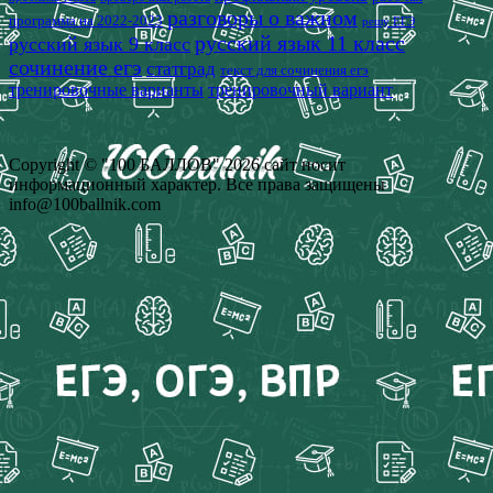
разговоры о важном
программа на 2022-2023
решу ЕГЭ
русский язык 11 класс
русский язык 9 класс
сочинение егэ
статград
текст для сочинения егэ
тренировочные варианты
тренировочный вариант
Copyright © "100 БАЛЛОВ" 2026 сайт носит
информационный характер. Все права защищены
info@100ballnik.com