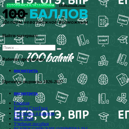
Перейти
к
содержимому
Найти материал:
Поиск
для:
Рабочие программы
посмотреть
Премиум подписка 2026-2027
посмотреть
Главная
Работы СтатГрад
Разговоры о важном
ВПР 2026
Учебные пособия
ВСЕРОССИЙСКИЕ ОЛИМПИАДЫ